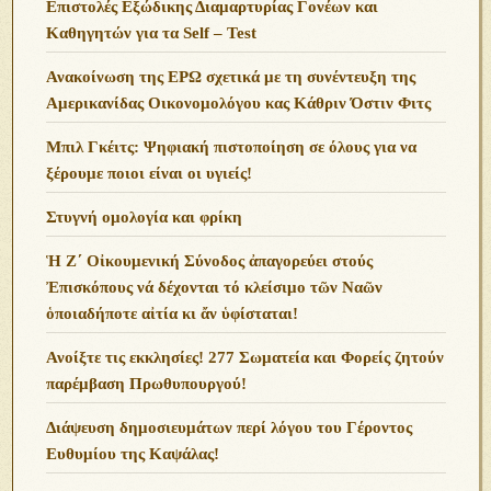
Επιστολές Εξώδικης Διαμαρτυρίας Γονέων και
Καθηγητών για τα Self – Test
Ανακοίνωση της ΕΡΩ σχετικά με τη συνέντευξη της
Αμερικανίδας Οικονομολόγου κας Κάθριν Όστιν Φιτς
Μπιλ Γκέιτς: Ψηφιακή πιστοποίηση σε όλους για να
ξέρουμε ποιοι είναι οι υγιείς!
Στυγνή ομολογία και φρίκη
Ἡ Ζ΄ Οἰκουμενική Σύνοδος ἀπαγορεύει στούς
Ἐπισκόπους νά δέχονται τό κλείσιμο τῶν Ναῶν
ὁποιαδήποτε αἰτία κι ἄν ὑφίσταται!
Ανoίξτε τις εκκλησίες! 277 Σωματεία και Φορείς ζητούν
παρέμβαση Πρωθυπουργού!
Διάψευση δημοσιευμάτων περί λόγου του Γέροντος
Ευθυμίου της Καψάλας!