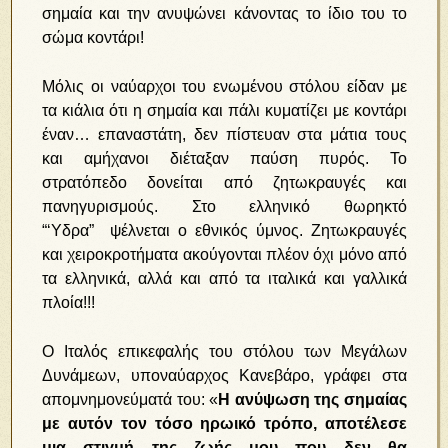
σημαία και την ανυψώνει κάνοντας το ίδιο του το
σώμα κοντάρι!
Μόλις οι ναύαρχοι του ενωμένου στόλου είδαν με
τα κιάλια ότι η σημαία και πάλι κυματίζει με κοντάρι
έναν… επαναστάτη, δεν πίστευαν στα μάτια τους
και αμήχανοι διέταξαν παύση πυρός. Το
στρατόπεδο δονείται από ζητωκραυγές και
πανηγυρισμούς. Στο ελληνικό θωρηκτό
“‘Υδρα” ψέλνεται ο εθνικός ύμνος. Ζητωκραυγές
και χειροκροτήματα ακούγονται πλέον όχι μόνο από
τα ελληνικά, αλλά και από τα ιταλικά και γαλλικά
πλοία!!!
Ο Ιταλός επικεφαλής του στόλου των Μεγάλων
Δυνάμεων, υποναύαρχος Κανεβάρο, γράφει στα
απομνημονεύματά του: «
Η ανύψωση της σημαίας
με αυτόν τον τόσο ηρωικό τρόπο, αποτέλεσε
μια στιγμή της ζωής μου που δεν θα