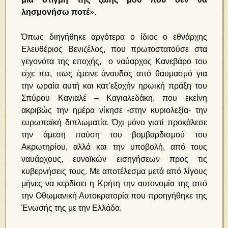
λησμονήσω ποτέ
».
Όπως διηγήθηκε αργότερα ο ίδιος ο εθνάρχης
Ελευθέριος Βενιζέλος, που πρωτοστατούσε στα
γεγονότα της εποχής, ο ναύαρχος Κανεβάρο του
είχε πει, πως έμεινε άναυδος από θαυμασμό για
την ωραία αυτή και κατ’εξοχήν ηρωική πράξη του
Σπύρου Καγιαλέ – Καγιαλεδάκη, που εκείνη
ακριβώς την ημέρα νίκησε -στην κυριολεξία- την
ευρωπαϊκή διπλωματία. Όχι μόνο γιατί προκάλεσε
την άμεση παύση του βομβαρδισμού του
Ακρωτηρίου, αλλά και την υποβολή, από τους
ναυάρχους, ευνοϊκών εισηγήσεων προς τις
κυβερνήσεις τους. Με αποτέλεσμα μετά από λίγους
μήνες να κερδίσει η Κρήτη την αυτονομία της από
την Οθωμανική Αυτοκρατορία που προηγήθηκε της
Ένωσής της με την Ελλάδα.