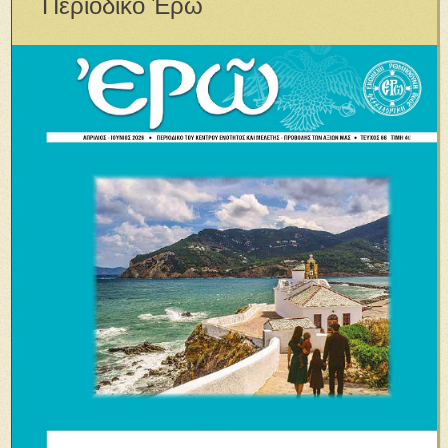
Περιοδικὸ Ἐρῶ