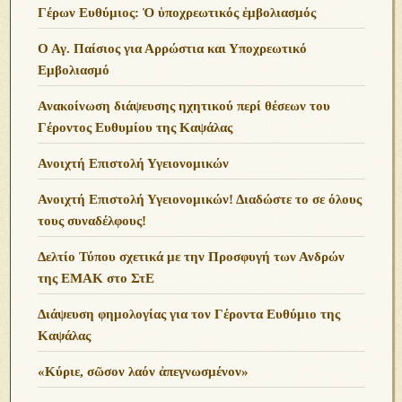
Γέρων Ευθύμιος: Ὁ ὑποχρεωτικός ἐμβολιασμός
Ο Αγ. Παίσιος για Αρρώστια και Υποχρεωτικό
Εμβολιασμό
Ανακοίνωση διάψευσης ηχητικού περί θέσεων του
Γέροντος Ευθυμίου της Καψάλας
Ανοιχτή Επιστολή Υγειονομικών
Ανοιχτή Επιστολή Υγειονομικών! Διαδώστε το σε όλους
τους συναδέλφους!
Δελτίο Τύπου σχετικά με την Προσφυγή των Ανδρών
της ΕΜΑΚ στο ΣτΕ
Διάψευση φημολογίας για τον Γέροντα Ευθύμιο της
Καψάλας
«Κύριε, σῶσον λαόν ἀπεγνωσμένον»