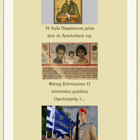
Ἡ Ἁγία Παρασκευὴ μέσα
ἀπὸ τὸ Ἀπολυτίκιό της
Φώτης Κόντογλου: Ο
τελευταίος μεγάλος
Ομολογητής τ...