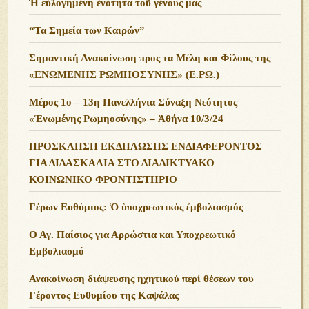
Ἡ εὐλογημένη ἑνότητα τοῦ γένους μας
“Τα Σημεία των Καιρών”
Σημαντική Ανακοίνωση προς τα Μέλη και Φίλους της
«ΕΝΩΜΕΝΗΣ ΡΩΜΗΟΣΥΝΗΣ» (Ε.ΡΩ.)
Μέρος 1ο – 13η Πανελλήνια Σύναξη Νεότητος
«Ἑνωμένης Ρωμηοσύνης» – Ἀθήνα 10/3/24
ΠΡΟΣΚΛΗΣΗ ΕΚΔΗΛΩΣΗΣ ΕΝΔΙΑΦΕΡΟΝΤΟΣ
ΓΙΑ ΔΙΔΑΣΚΑΛΙΑ ΣΤΟ ΔΙΑΔΙΚΤΥΑΚΟ
ΚΟΙΝΩΝΙΚΟ ΦΡΟΝΤΙΣΤΗΡΙΟ
Γέρων Ευθύμιος: Ὁ ὑποχρεωτικός ἐμβολιασμός
Ο Αγ. Παίσιος για Αρρώστια και Υποχρεωτικό
Εμβολιασμό
Ανακοίνωση διάψευσης ηχητικού περί θέσεων του
Γέροντος Ευθυμίου της Καψάλας