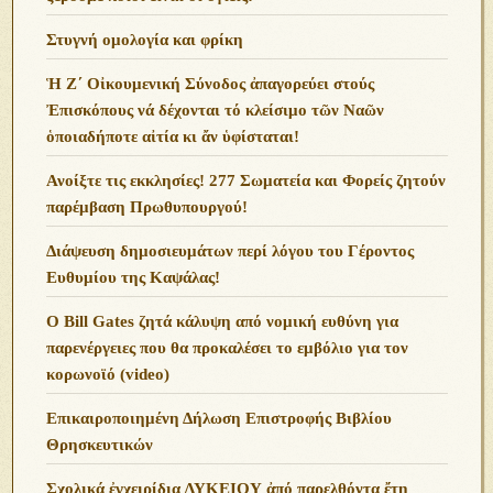
Στυγνή ομολογία και φρίκη
Ἡ Ζ΄ Οἰκουμενική Σύνοδος ἀπαγορεύει στούς
Ἐπισκόπους νά δέχονται τό κλείσιμο τῶν Ναῶν
ὁποιαδήποτε αἰτία κι ἄν ὑφίσταται!
Ανoίξτε τις εκκλησίες! 277 Σωματεία και Φορείς ζητούν
παρέμβαση Πρωθυπουργού!
Διάψευση δημοσιευμάτων περί λόγου του Γέροντος
Ευθυμίου της Καψάλας!
O Bill Gates ζητά κάλυψη από νομική ευθύνη για
παρενέργειες που θα προκαλέσει το εμβόλιο για τον
κορωνοϊό (video)
Επικαιροποιημένη Δήλωση Επιστροφής Βιβλίου
Θρησκευτικών
Σχολικά ἐγχειρίδια ΛΥΚΕΙΟΥ ἀπό παρελθόντα ἔτη