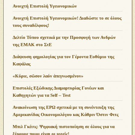
Ανοιχτή Επιστολή Υγειονομικών
Ανοιχτή Επιστολή Υγειονομικών! Διαδώστε το σε όλους
τους συναδέλφους!
Δελτίο Τύπου σχετικά με την Προσφυγή των Ανδρών
της ΕΜΑΚ στο ΣτΕ
Διάψευση φημολογίας για τον Γέροντα Ευθύμιο της
Καψάλας
«Κύριε, σῶσον λαόν ἀπεγνωσμένον»
Επιστολές Εξώδικης Διαμαρτυρίας Γονέων και
Καθηγητών για τα Self – Test
Ανακοίνωση της ΕΡΩ σχετικά με τη συνέντευξη της
Αμερικανίδας Οικονομολόγου κας Κάθριν Όστιν Φιτς
Μπιλ Γκέιτς: Ψηφιακή πιστοποίηση σε όλους για να
ξέρουμε ποιοι είναι οι υγιείς!