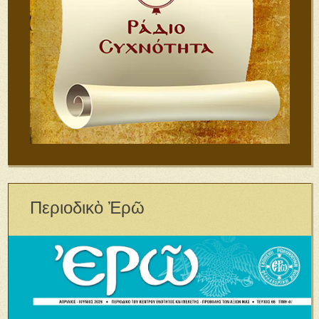
Περιοδικὸ Ἐρῶ