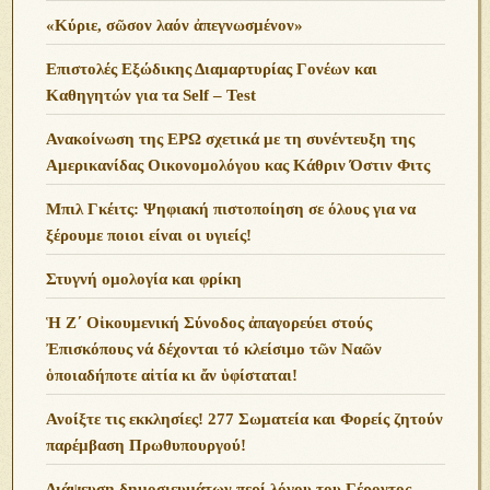
«Κύριε, σῶσον λαόν ἀπεγνωσμένον»
Επιστολές Εξώδικης Διαμαρτυρίας Γονέων και
Καθηγητών για τα Self – Test
Ανακοίνωση της ΕΡΩ σχετικά με τη συνέντευξη της
Αμερικανίδας Οικονομολόγου κας Κάθριν Όστιν Φιτς
Μπιλ Γκέιτς: Ψηφιακή πιστοποίηση σε όλους για να
ξέρουμε ποιοι είναι οι υγιείς!
Στυγνή ομολογία και φρίκη
Ἡ Ζ΄ Οἰκουμενική Σύνοδος ἀπαγορεύει στούς
Ἐπισκόπους νά δέχονται τό κλείσιμο τῶν Ναῶν
ὁποιαδήποτε αἰτία κι ἄν ὑφίσταται!
Ανoίξτε τις εκκλησίες! 277 Σωματεία και Φορείς ζητούν
παρέμβαση Πρωθυπουργού!
Διάψευση δημοσιευμάτων περί λόγου του Γέροντος