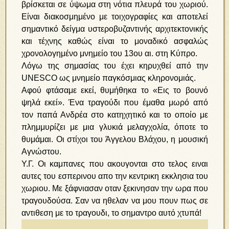
βρίσκεται σε ύψωμα στη νότια πλευρά του χωριού.
Είναι διακοσμημένο με τοιχογραφίες και αποτελεί
σημαντικό δείγμα υστεροβυζαντινής αρχιτεκτονικής
και τέχνης καθώς είναι το μοναδικό ασφαλώς
χρονολογημένο μνημείο του 13ου αι. στη Κύπρο.
Λόγω της σημασίας του έχει κηρυχθεί από την
UNESCO ως μνημείο παγκόσμιας κληρονομιάς.
Αφού φτάσαμε εκεί, θυμήθηκα το «Εις το βουνό
ψηλά εκεί». Ένα τραγούδι που έμαθα μωρό από
τον παπά Ανδρέα στο κατηχητικό και το οποίο με
πλημμυρίζει με μια γλυκιά μελαγχολία, όποτε το
θυμάμαι. Οι στίχοι του Άγγελου Βλάχου, η μουσική
Αγνώστου.
Υ.Γ. Οι καμπανες που ακουγονται στο τελος ειναι
αυτες του εσπερινου απο την κεντρικη εκκλησια του
χωριου. Με ξάφνιασαν οταν ξεκινησαν την ωρα που
τραγουδούσα. Σαν να ηθελαν να μου πουν πως σε
αντιθεση με το τραγουδι, το σημαντρο αυτό χτυπά!