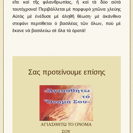
εἴτε καὶ τῆς φιλανθρωπίας, ἤ καὶ τὰ δύο αὐτὰ
ταυτόχρονα! Περιβάλλεται μὲ πορφυρὸ χιτῶνα χλεύης
Αὐτὸς μὲ ἐνέδυσε μὲ ἀληθῆ θέωση· μὲ ἀκάνθινο
στεφάνι περιτίθεται ὁ βασιλέας τῶν ὅλων, ποὺ μὲ
ἔκανε νὰ βασιλεύω σὲ ὅλα τὰ ὁρατά!
Σας προτείνουμε επίσης
ΑΓΙΑΣΘΗΤΩ ΤΟ ΟΝΟΜΑ
ΣΟΥ