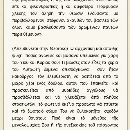
εἴτε καὶ φιλανθρωπίας ἢ καὶ ἀμφότερα! Πορφύραν
χλεύης τὸν ἀληθῆ τὴν θέωσιν ἐνδύσαντά με
περιβαλλόμενον, στέφανον ἀκανθῶν τὸν βασιλέα τῶν
ὅλων κἀμὲ βασιλεύσαντα τῶν ὁρωμένων πάντων
περιτιθέμενον»;
(Ἀπευθύνεται στὴν Θεοτόκο) Ὣ ἀρχοντικὴ καὶ ἀπαθὴς
ψυχή, πόσες ἀγωνίες καὶ βάσανα ὑπέμεινες γιά χάρη
τοῦ Υἱοῦ καὶ Κυρίου σου! Τί βίωσες ὅταν εἶδες τὰ χέρια
τοῦ Λυτρωτῆ δεμένα ὀπισθάγκωνα σάν ἦταν
κακοῦργος, τὸν ἐλευθερωτὴ νὰ ραπίζεται ἀπὸ τὸ
μιαρὸ χέρι ἑνὸς δούλου, αὐτὸν ποὺ ἐπαινεῖται καὶ
προσκυνεῖται ἀπὸ μυριάδες ἀγγέλους νὰ
προσβάλλεται καὶ νὰ χλευάζεται ἀπὸ πλῆθος
στρατιωτῶν, τὸ φωτεινό ἐκεῖνο πρόσωπο νὰ πτύεται
καὶ τὸ ζωοποιὸ σῶμα Του νὰ ξυλοκοπῆται σχεδὸν
μέχρι θανάτου; Ποιό εἶναι τὸ μέγεθος τῆς
μεγαλοψυχίας Σου ἢ τῆς ἀνεξικακίας τοῦ πάσχοντος