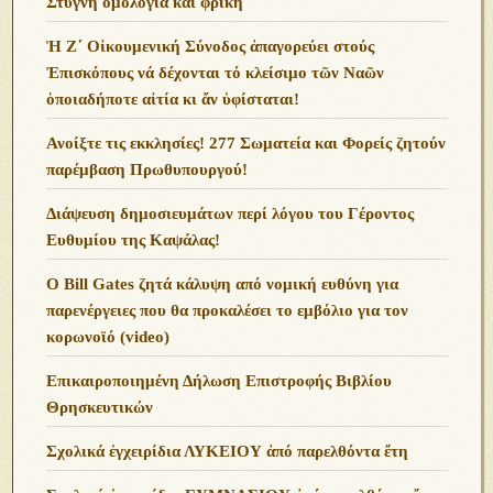
Στυγνή ομολογία και φρίκη
Ἡ Ζ΄ Οἰκουμενική Σύνοδος ἀπαγορεύει στούς
Ἐπισκόπους νά δέχονται τό κλείσιμο τῶν Ναῶν
ὁποιαδήποτε αἰτία κι ἄν ὑφίσταται!
Ανoίξτε τις εκκλησίες! 277 Σωματεία και Φορείς ζητούν
παρέμβαση Πρωθυπουργού!
Διάψευση δημοσιευμάτων περί λόγου του Γέροντος
Ευθυμίου της Καψάλας!
O Bill Gates ζητά κάλυψη από νομική ευθύνη για
παρενέργειες που θα προκαλέσει το εμβόλιο για τον
κορωνοϊό (video)
Επικαιροποιημένη Δήλωση Επιστροφής Βιβλίου
Θρησκευτικών
Σχολικά ἐγχειρίδια ΛΥΚΕΙΟΥ ἀπό παρελθόντα ἔτη