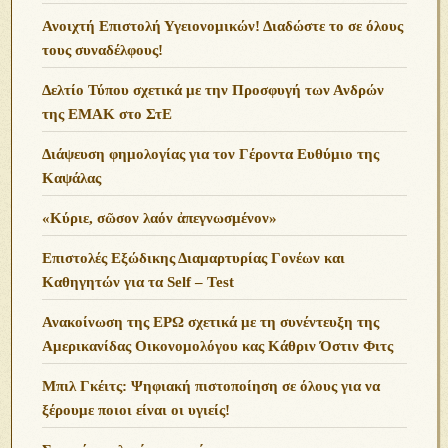
Ανοιχτή Επιστολή Υγειονομικών! Διαδώστε το σε όλους
τους συναδέλφους!
Δελτίο Τύπου σχετικά με την Προσφυγή των Ανδρών
της ΕΜΑΚ στο ΣτΕ
Διάψευση φημολογίας για τον Γέροντα Ευθύμιο της
Καψάλας
«Κύριε, σῶσον λαόν ἀπεγνωσμένον»
Επιστολές Εξώδικης Διαμαρτυρίας Γονέων και
Καθηγητών για τα Self – Test
Ανακοίνωση της ΕΡΩ σχετικά με τη συνέντευξη της
Αμερικανίδας Οικονομολόγου κας Κάθριν Όστιν Φιτς
Μπιλ Γκέιτς: Ψηφιακή πιστοποίηση σε όλους για να
ξέρουμε ποιοι είναι οι υγιείς!