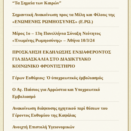
“Τα Σημεία των Καιρών”
Σημαντική Ανακοίνωση προς τα Μέλη και Φίλους της
«ΕΝΩΜΕΝΗΣ ΡΩΜΗΟΣΥΝΗΣ» (Ε.ΡΩ.)
Μέρος 1ο – 13η Πανελλήνια Σύναξη Νεότητος
«Ἑνωμένης Ρωμηοσύνης» – Ἀθήνα 10/3/24
ΠΡΟΣΚΛΗΣΗ ΕΚΔΗΛΩΣΗΣ ΕΝΔΙΑΦΕΡΟΝΤΟΣ
ΓΙΑ ΔΙΔΑΣΚΑΛΙΑ ΣΤΟ ΔΙΑΔΙΚΤΥΑΚΟ
ΚΟΙΝΩΝΙΚΟ ΦΡΟΝΤΙΣΤΗΡΙΟ
Γέρων Ευθύμιος: Ὁ ὑποχρεωτικός ἐμβολιασμός
Ο Αγ. Παίσιος για Αρρώστια και Υποχρεωτικό
Εμβολιασμό
Ανακοίνωση διάψευσης ηχητικού περί θέσεων του
Γέροντος Ευθυμίου της Καψάλας
Ανοιχτή Επιστολή Υγειονομικών