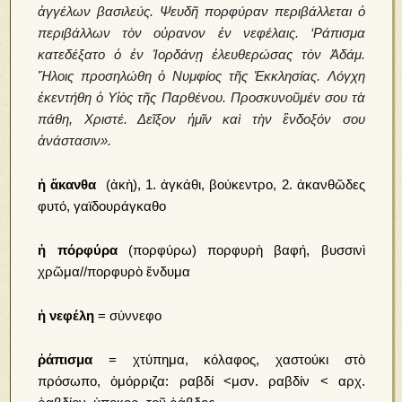
ἀγγέλων βασιλεύς. Ψευδῆ πορφύραν περιβάλλεται ὁ
περιβάλλων τὸν οὐρανον ἐν νεφέλαις. ‘Ράπισμα
κατεδέξατο ὁ ἐν Ἰορδάνῃ ἐλευθερώσας τὸν Ἀδάμ.
Ἥλοις προσηλώθη ὁ Νυμφίος τῆς Ἐκκλησίας. Λόγχη
ἐκεντήθη ὁ Υἱὸς τῆς Παρθένου. Προσκυνοῦμέν σου τὰ
πάθη, Χριστέ. Δεῖξον ἡμῖν καὶ τὴν ἒνδοξόν σου
ἀνάστασιν».
ἡ ἄκανθα
(ἀκὴ), 1. ἀγκάθι, βούκεντρο, 2. ἀκανθῶδες
φυτό, γαϊδουράγκαθο
ἡ πόρφύρα
(πορφύρω) πορφυρὴ βαφή, βυσσινὶ
χρῶμα//πορφυρὸ ἔνδυμα
ἡ νεφέλη
= σύννεφο
ῥάπισμα
= χτύπημα, κόλαφος, χαστούκι στὸ
πρόσωπο, ὁμόρριζα: ραβδί <μσν. ραβδίν < αρχ.