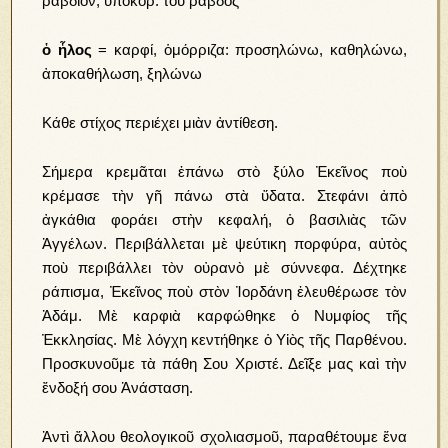
ῥαβδίον, ὑποκορ. τοῦ ῥάβδος
ὁ ἧλος
= καρφί, ὁμόρριζα: προσηλώνω, καθηλώνω,
ἀποκαθήλωση, ξηλώνω
Κάθε στίχος περιέχει μιὰν ἀντίθεση.
Σήμερα κρεμᾶται ἐπάνω στὸ ξύλο Ἐκεῖνος ποὺ
κρέμασε τὴν γῆ πάνω στὰ ὕδατα. Στεφάνι ἀπὸ
ἀγκάθια φοράει στὴν κεφαλή, ὁ βασιλιὰς τῶν
Ἀγγέλων. Περιβάλλεται μὲ ψεύτικη πορφύρα, αὐτὸς
ποὺ περιβάλλει τὸν οὐρανὸ μὲ σύννεφα. Δέχτηκε
ράπισμα, Ἐκεῖνος ποὺ στὸν Ἰορδάνη ἐλευθέρωσε τὸν
Ἀδάμ. Μὲ καρφιὰ καρφώθηκε ὁ Νυμφίος τῆς
Ἐκκλησίας. Μὲ λόγχη κεντήθηκε ὁ Υἱὸς τῆς Παρθένου.
Προσκυνοῦμε τὰ πάθη Σου Χριστέ. Δεῖξε μας καὶ τὴν
ἔνδοξή σου Ἀνάσταση.
Ἀντὶ ἄλλου θεολογικοῦ σχολιασμοῦ, παραθέτουμε ἕνα