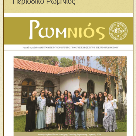
Περιοδικό ΡωμΝιός