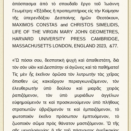
ἀπόσπασμα ἀπὸ τὸ σπουδαῖο ἔργο τοῦ Ἰωάννη
Γεωμέτρη: «Ἐξόδιος ἢ προπεμπτήριος εἰς τὴν Κοίμησιν
τῆς ὑπερενδόξου Δεσποίνης ἡμῶν Θεοτόκου»,
MAXIMOS CONSTAS and CHRISTOS SIMELIDIS,
LIFE OF THE VIRGIN MARY JOHN GEОМЕТRES,
HARVARD UNIVERSITY PRESS CAMBRIDGE,
MASSACHUSETTS LONDON, ENGLAND 2023, &77.
«Ὢ πόσοι σου, δεσποτικὴ ψυχὴ καὶ ἀπαθεστάτη, διὰ
τὸν σὸν υἱὸν καὶ Δεσπότην οἱ ἀγῶνες καὶ τὰ παθήματα!
Τίς μὲν ἧς ἐκεῖνον ὁρῶσα τὸν λυτρωτὴν τὰς χεῖρας
ὄπισθεν ὡς κακοῦργον περιαγκωνιζόμενον, τὸν
ἐλευθερωτὴν ὑπὸ δούλου καὶ μιαρᾶς χειρὸς
ῥαπιζόμενον, τὸν ὑπὸ μυριάδων ἀγγέλων
εὐφημούμενόν τε καὶ προσκυνούμενον ὑπὸ πλήθους
στρατιωτῶν ὑβριζόμενόν τε καὶ ἐμπαιζόμενον, τὸ
φωτοποιὸν ἐκεῖνο πρόσωπον ἐμπτυόμενον, τὸ
ζωοποιὸν σῶμα πρὸς θάνατον μαστιζόμενον. Ὢ τῆς
σῆς μεγαλοψυχίας ἢ τῆς τοῦ πάσχοντος ἀνεξικακίας