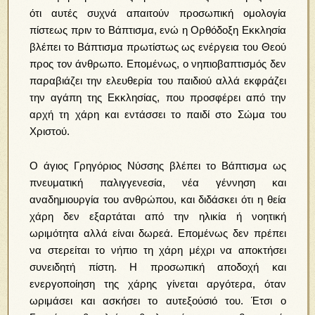
ότι αυτές συχνά απαιτούν προσωπική ομολογία
πίστεως πριν το Βάπτισμα, ενώ η Ορθόδοξη Εκκλησία
βλέπει το Βάπτισμα πρωτίστως ως ενέργεια του Θεού
προς τον άνθρωπο. Επομένως, ο νηπιοβαπτισμός δεν
παραβιάζει την ελευθερία του παιδιού αλλά εκφράζει
την αγάπη της Εκκλησίας, που προσφέρει από την
αρχή τη χάρη και εντάσσει το παιδί στο Σώμα του
Χριστού.
Ο άγιος Γρηγόριος Νύσσης βλέπει το Βάπτισμα ως
πνευματική παλιγγενεσία, νέα γέννηση και
αναδημιουργία του ανθρώπου, και διδάσκει ότι η θεία
χάρη δεν εξαρτάται από την ηλικία ή νοητική
ωριμότητα αλλά είναι δωρεά. Επομένως δεν πρέπει
να στερείται το νήπιο τη χάρη μέχρι να αποκτήσει
συνειδητή πίστη. Η προσωπική αποδοχή και
ενεργοποίηση της χάρης γίνεται αργότερα, όταν
ωριμάσει και ασκήσει το αυτεξούσιό του. Έτσι ο