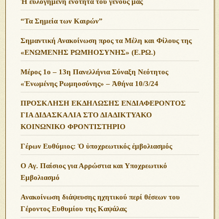
Ἡ εὐλογημένη ἑνότητα τοῦ γένους μας
“Τα Σημεία των Καιρών”
Σημαντική Ανακοίνωση προς τα Μέλη και Φίλους της
«ΕΝΩΜΕΝΗΣ ΡΩΜΗΟΣΥΝΗΣ» (Ε.ΡΩ.)
Μέρος 1ο – 13η Πανελλήνια Σύναξη Νεότητος
«Ἑνωμένης Ρωμηοσύνης» – Ἀθήνα 10/3/24
ΠΡΟΣΚΛΗΣΗ ΕΚΔΗΛΩΣΗΣ ΕΝΔΙΑΦΕΡΟΝΤΟΣ
ΓΙΑ ΔΙΔΑΣΚΑΛΙΑ ΣΤΟ ΔΙΑΔΙΚΤΥΑΚΟ
ΚΟΙΝΩΝΙΚΟ ΦΡΟΝΤΙΣΤΗΡΙΟ
Γέρων Ευθύμιος: Ὁ ὑποχρεωτικός ἐμβολιασμός
Ο Αγ. Παίσιος για Αρρώστια και Υποχρεωτικό
Εμβολιασμό
Ανακοίνωση διάψευσης ηχητικού περί θέσεων του
Γέροντος Ευθυμίου της Καψάλας