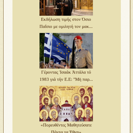
Εκδήλωση τιμής στον Όσιο
Παΐσιο με ομιλητή τον μακ...
Γέροντας Ἰσαάκ Ἀττάλα τό
1983 γιά τήν Ε.Ε: "Μὴ παρ...
«Πορευθέντες Μαθητεύσατε
Πάντα τα Έθνη»