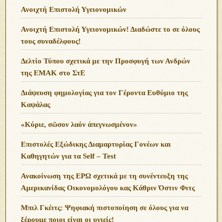
Ανοιχτή Επιστολή Υγειονομικών
Ανοιχτή Επιστολή Υγειονομικών! Διαδώστε το σε όλους
τους συναδέλφους!
Δελτίο Τύπου σχετικά με την Προσφυγή των Ανδρών
της ΕΜΑΚ στο ΣτΕ
Διάψευση φημολογίας για τον Γέροντα Ευθύμιο της
Καψάλας
«Κύριε, σῶσον λαόν ἀπεγνωσμένον»
Επιστολές Εξώδικης Διαμαρτυρίας Γονέων και
Καθηγητών για τα Self – Test
Ανακοίνωση της ΕΡΩ σχετικά με τη συνέντευξη της
Αμερικανίδας Οικονομολόγου κας Κάθριν Όστιν Φιτς
Μπιλ Γκέιτς: Ψηφιακή πιστοποίηση σε όλους για να
ξέρουμε ποιοι είναι οι υγιείς!