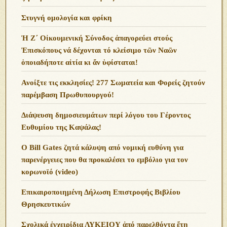
Στυγνή ομολογία και φρίκη
Ἡ Ζ΄ Οἰκουμενική Σύνοδος ἀπαγορεύει στούς
Ἐπισκόπους νά δέχονται τό κλείσιμο τῶν Ναῶν
ὁποιαδήποτε αἰτία κι ἄν ὑφίσταται!
Ανoίξτε τις εκκλησίες! 277 Σωματεία και Φορείς ζητούν
παρέμβαση Πρωθυπουργού!
Διάψευση δημοσιευμάτων περί λόγου του Γέροντος
Ευθυμίου της Καψάλας!
O Bill Gates ζητά κάλυψη από νομική ευθύνη για
παρενέργειες που θα προκαλέσει το εμβόλιο για τον
κορωνοϊό (video)
Επικαιροποιημένη Δήλωση Επιστροφής Βιβλίου
Θρησκευτικών
Σχολικά ἐγχειρίδια ΛΥΚΕΙΟΥ ἀπό παρελθόντα ἔτη