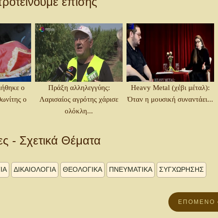
ροτείνουμε επίσης
μήθηκε ο
Πράξη αλληλεγγύης:
Heavy Metal (χέβι μέταλ):
ωνίτης ο
Λαρισαίος αγρότης χάρισε
Όταν η μουσική συναντάει...
ολόκλη...
ες - Σχετικά Θέματα
ΙΑ
ΔΙΚΑΙΟΛΟΓΊΑ
ΘΕΟΛΟΓΙΚΑ
ΠΝΕΥΜΑΤΙΚΑ
ΣΥΓΧΏΡΗΣΗΣ
ΕΠΌΜΕΝΟ