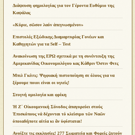
Διάψευση φημολογίας για τον Γέροντα Ευθύμιο της
Καψάλας
«Κύριε, σῶσον λαόν ἀπεγνωσμένον»
Επιστολές Εξώδικης Διαμαρτυρίας Γονέων και
Καθηγητών για τα Self – Test
Ανακοίνωση της ΕΡΩ σχετικά με τη συνέντευξη της
Αμερικανίδας Οικονομολόγου κας Κάθριν Όστιν Φιτς
Μπιλ Γκέιτς: Ψηφιακή πιστοποίηση σε όλους για να
ξέρουμε ποιοι είναι οι υγιείς!
Στυγνή ομολογία και φρίκη
Ἡ Ζ΄ Οἰκουμενική Σύνοδος ἀπαγορεύει στούς
Ἐπισκόπους νά δέχονται τό κλείσιμο τῶν Ναῶν
ὁποιαδήποτε αἰτία κι ἄν ὑφίσταται!
Ανoίξτε τις εκκλησίες! 277 Σωματεία και Φορείς ζητούν