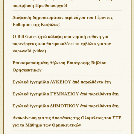
παρέμβαση Πρωθυπουργού!
Διάψευση δημοσιευμάτων περί λόγου του Γέροντος
Ευθυμίου της Καψάλας!
O Bill Gates ζητά κάλυψη από νομική ευθύνη για
παρενέργειες που θα προκαλέσει το εμβόλιο για τον
κορωνοϊό (video)
Επικαιροποιημένη Δήλωση Επιστροφής Βιβλίου
Θρησκευτικών
Σχολικά ἐγχειρίδια ΛΥΚΕΙΟΥ ἀπό παρελθόντα ἔτη
Σχολικά ἐγχειρίδια ΓΥΜΝΑΣΙΟΥ ἀπό παρελθόντα ἔτη
Σχολικά ἐγχειρίδια ΔΗΜΟΤΙΚΟΥ ἀπό παρελθόντα ἔτη
Ανακοίνωση για τις Αποφάσεις της Ολομέλειας του ΣΤΕ
για το Μάθημα των Θρησκευτικών