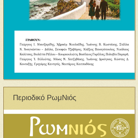
Περιοδικό ΡωμΝιός