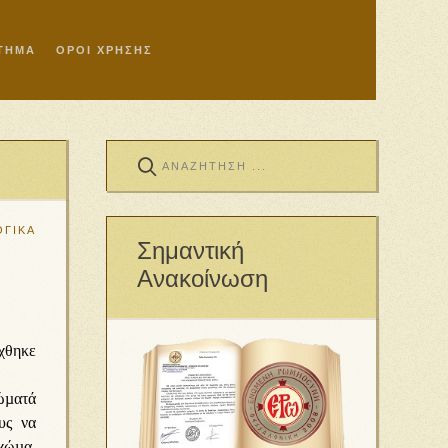
ΣΤΗΜΑ
ΟΡΟΙ ΧΡΗΣΗΣ
ΓΙΚΑ
Σημαντική
Ανακοίνωση
χθηκε
ώµατά
υς να
 χώµα.