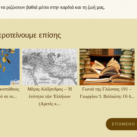
 να ριζώσουν βαθιά µέσα στην καρδιά και τη ζωή µας.
ροτείνουμε επίσης
οσπάθειες
Μέγας Αλέξανδρος – Ἡ
Γωνιά της Γλώσσας 191 –
ό σε οι...
ἑνότητα τῶν Ἑλλήνων
Γεωργίου Ἰ. Βιλλιώτη: Οἱ δ...
(Αρετές κ...
ΕΠΌΜΕΝΟ