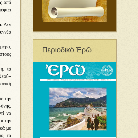
ς από
πέφτει
α. Δεν
 εννέα
ήµερα,
Περιοδικὸ Ἐρῶ
στους
η, τα
Θεού»
ιανική
µε την
ύνης,
τί να
ι την
ικά µε
µο, τα