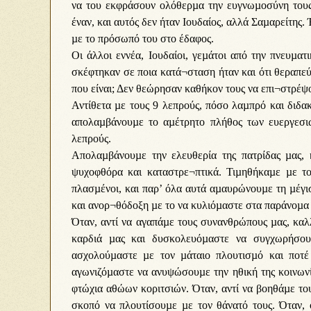
να του εκφράσουν ολόθερµα την ευγνωµοσύνη τους.
έναν, και αυτός δεν ήταν Ιουδαίος, αλλά Σαµαρείτης
µε το πρόσωπό του στο έδαφος.
Οι άλλοι εννέα, Ιουδαίοι, γεµάτοι από την πνευµατ
σκέφτηκαν σε ποια κατά¬σταση ήταν και ότι θεραπεύ
που είναι; Δεν θεώρησαν καθήκον τους να επι¬στρέψ
Αντίθετα µε τους 9 λεπρούς, πόσο λαµπρό και διδακ
απολαµβάνουµε το αµέτρητο πλήθος των ευεργεσι
λεπρούς.
Απολαµβάνουµε την ελευθερία της πατρίδας µας,
ψυχοφθόρα και καταστρε¬πτικά. Τιµηθήκαµε µε το
πλασµένοι, και παρ’ όλα αυτά αµαυρώνουµε τη µέγισ
και ανορ¬θόδοξη µε το να κυλιόµαστε στα παράνοµα 
Όταν, αντί να αγαπάµε τους συνανθρώπους µας, καλ
καρδιά µας και δυσκολευόµαστε να συγχωρήσου
ασχολούµαστε µε τον µάταιο πλουτισµό και ποτέ
αγωνιζόµαστε να ανυψώσουµε την ηθική της κοινων
φτώχια αθώων κοριτσιών. Όταν, αντί να βοηθάµε το
σκοπό να πλουτίσουµε µε τον θάνατό τους. Όταν, ο