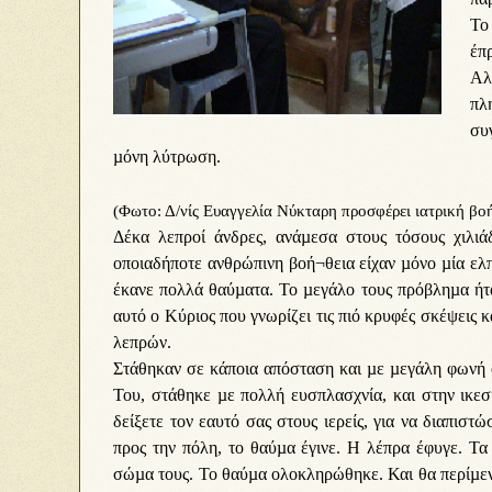
Το
έπ
Αλ
πλ
συ
µόνη λύτρωση.
(Φωτο: Δ/νίς Ευαγγελία Νύκταρη προσφέρει ιατρική βοή
Δέκα λεπροί άνδρες, ανάµεσα στους τόσους χιλιά
οποιαδήποτε ανθρώπινη βοή¬θεια είχαν µόνο µία ελ
έκανε πολλά θαύµατα. Το µεγάλο τους πρόβληµα ήτα
αυτό ο Κύριος που γνωρίζει τις πιό κρυφές σκέψεις 
λεπρών.
Στάθηκαν σε κάποια απόσταση και µε µεγάλη φωνή 
Του, στάθηκε µε πολλή ευσπλασχνία, και στην ικεσ
δείξετε τον εαυτό σας στους ιερείς, για να διαπισ
προς την πόλη, το θαύµα έγινε. Η λέπρα έφυγε. Τ
σώµα τους. Το θαύµα ολοκληρώθηκε. Και θα περίµενε