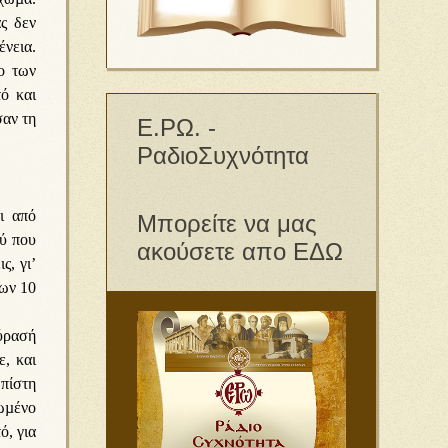
ς δεν
νεια.
ο των
ό και
σαν τη
Ε.ΡΩ. -
ΡαδιοΣυχνότητα
ι από
Μπορείτε να μας
ού που
ακούσετε απο ΕΔΩ
ς, γι’
των 10
ύρασή
ε, και
 πίστη
ωµένο
ό, για