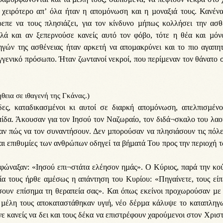
 χειρότερο απ’ όλα ήταν η αποµόνωση και η µοναξιά τους. Κανένα
ρεπε να τους πλησιάζει, για τον κίνδυνο µήπως κολλήσει την ασθέ
λά και αν ξεπερνούσε κανείς αυτό τον φόβο, τότε η θέα και µόν
ηγών της ασθένειας ήταν αρκετή να αποµακρύνει και το πιο αγαπητ
γγενικό πρόσωπο. Ήταν ζωντανοί νεκροί, που περίµεναν τον θάνατο 
θεια σε ιθαγενή της Γκάνας.)
δες, καταδικασµένοι κι αυτοί σε διαρκή αποµόνωση, απελπισµένο
πίδα. Άκουσαν για τον Ιησού τον Ναζωραίο, τον διδά¬σκαλο του λα
ν πώς να τον συναντήσουν. Δεν µπορούσαν να πλησιάσουν τις πόλει
και επιθυµίες των ανθρώπων οδηγεί τα βήµατά Του προς την περιοχή 
φώναξαν: «Ιησού επι¬στάτα ελέησον ηµάς». Ο Κύριος, παρά την κο
ία τους ήρθε αµέσως η απάντηση του Κυρίου: «Πηγαίνετε, τους είπ
τώσουν επίσηµα τη θεραπεία σας». Και όπως εκείνοι προχωρούσαν µε
α µέλη τους αποκαταστάθηκαν υγιή, νέο δέρµα κάλυψε το καταπληγ
 κανείς να δει και τους δέκα να επιστρέφουν χαρούµενοι στον Χριστ