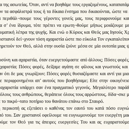
 της ασωτείας. Όταν, αντί να βοηθάµε τους εργαζοµένους, καταπατά
ουν τα ασφάλιστρά τους ή τα δίκαια ένσηµα που δικαιούνται, ώστε να
α περιθάλ¬πουµε τους γέροντες γονείς µας, τους περιφρονούµε και
α σ’ ένα ίδρυµα, τότε πρέπει να ερωτη¬θούµε µήπως µοιάζουµε µε
ευµατική λέπρα της ψυχής. Και ενώ ο Κύριος και Θεός µας Ιησούς Χ
ριστιανοί δεί¬χνουν τόση αχαριστία ώστε πιο εύκολα Τον εγκαταλείπο
πηρετούν τον Θεό, αλλά στην ουσία ζούνε µέσα σε µία ουτοπία µιας 
σύνη και αχαριστία, όταν ευεργετούμαστε από άλλους; Πόσες φορές
αριστία; Πόσες φορές, δείξαµε αγάπη σε φίλους και γνωστούς και
ν ότι δε µας γνωρίζουν; Πόσες φορές θυσιαζόμαστε και αντί για µι
 περιφρονημένοι απ’ αυτούς που βοηθήσαµε; Είτε στην οικογένεια
 αχαριστία υπάρχει σαν ένα πραγµατικό γεγονός. Μεγαλύτερο παρά
 όλους τους ανθρώπους, θεράπευε όλους τους αρρώστους, δίδα¬σκε 
ε το πικρό¬τατο ποτήριο του θανάτου επάνω στο Σταυρό.
 περικοπή ας εξετάσει ο καθένας τον εαυτό του κατά πόσο ευγνώ
ό του. Σαν χριστιανοί οφείλουµε να ευγνωµονούµε τον ευεργέτη µας
ούµε τον Θεό για τις άπειρες ευεργεσίες Του και ας ευχαριστούµ