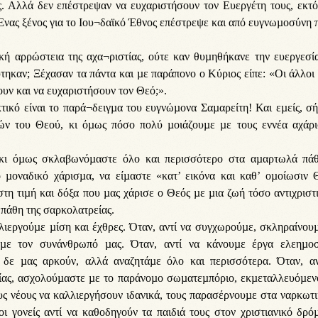
 Αλλά δεν επέστρεψαν να ευχαριστήσουν τον Ευεργέτη τους, εκτό
. Ένας ξένος για το Ιου¬δαϊκό Έθνος επέστρεψε και από ευγνωµοσύνη 
ική αρρώστεια της αχα¬ριστίας, ούτε καν θυµηθήκανε την ευεργεσί
τηκαν; Ξέχασαν τα πάντα και µε παράπονο ο Κύριος είπε: «Οι άλλοι
ουν και να ευχαριστήσουν τον Θεό;».
τικό είναι το παρά¬δειγµα του ευγνώµονα Σαµαρείτη! Και εµείς, σ
ών του Θεού, κι όµως πόσο πολύ µοιάζουµε µε τους εννέα αχάρι
 κι όµως σκλαβωνόµαστε όλο και περισσότερο στα αµαρτωλά πάθ
 µοναδικό χάρισµα, να είµαστε «κατ’ εικόνα και καθ’ οµοίωσιν 
τη τιµή και δόξα που µας χάρισε ο Θεός µε µια ζωή τόσο αντιχριστ
πάθη της σαρκολατρείας.
λιεργούµε µίση και έχθρες. Όταν, αντί να συγχωρούµε, σκληραίνου
µε τον συνάνθρωπό µας. Όταν, αντί να κάνουµε έργα ελεηµοσ
 δε µας αρκούν, αλλά αναζητάµε όλο και περισσότερα. Όταν, αν
ίας, ασχολούµαστε µε το παράνοµο σωµατεµπόριο, εκµεταλλευόµενο
υς νέους να καλλιεργήσουν ιδανικά, τους παρασέρνουµε στα ναρκωτ
ι γονείς αντί να καθοδηγούν τα παιδιά τους στον χριστιανικό δρό