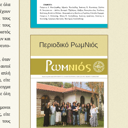
µε όλα
 έχουν
 τους
 τους
ριστός
υν και
Περιοδικό ΡωμΝιός
ψευτο-
, όταν
 αυτοί
α απλή
, είτε
δειγµα
µε όλη
µονοι
, είτε
ε τους