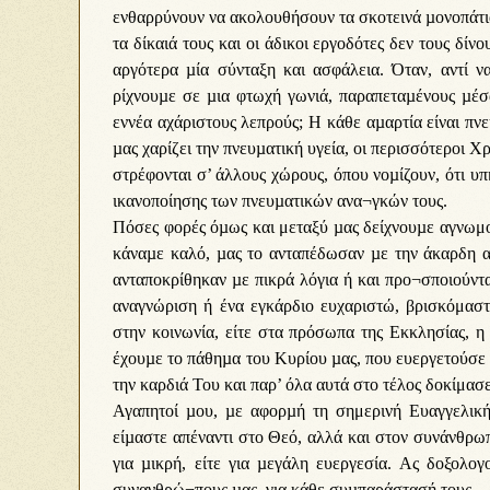
ενθαρρύνουν να ακολουθήσουν τα σκοτεινά µονοπάτια
τα δίκαιά τους και οι άδικοι εργοδότες δεν τους δίν
αργότερα µία σύνταξη και ασφάλεια. Όταν, αντί ν
ρίχνουµε σε µια φτωχή γωνιά, παραπεταµένους µέσ
εννέα αχάριστους λεπρούς; Η κάθε αµαρτία είναι πν
µας χαρίζει την πνευµατική υγεία, οι περισσότεροι Χ
στρέφονται σ’ άλλους χώρους, όπου νοµίζουν, ότι υ
ικανοποίησης των πνευµατικών ανα¬γκών τους.
Πόσες φορές όµως και μεταξύ µας δείχνουµε αγνωμο
κάναµε καλό, µας το ανταπέδωσαν µε την άκαρδη αχ
ανταποκρίθηκαν µε πικρά λόγια ή και προ¬σποιούντα
αναγνώριση ή ένα εγκάρδιο ευχαριστώ, βρισκόμαστε
στην κοινωνία, είτε στα πρόσωπα της Εκκλησίας, η
έχουµε το πάθηµα του Κυρίου µας, που ευεργετούσε
την καρδιά Του και παρ’ όλα αυτά στο τέλος δοκίμασ
Αγαπητοί µου, µε αφορµή τη σημερινή Ευαγγελική
είµαστε απέναντι στο Θεό, αλλά και στον συνάνθρωπ
για µικρή, είτε για µεγάλη ευεργεσία. Ας δοξολογ
συνανθρώ¬πους µας, για κάθε συµπαράστασή τους.