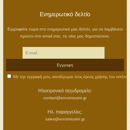
Ἑλληνισμοῦ τῆς Ἑνωμένης Ρωμηοσύνης
Ηλεκτρονικό
Κατάστημα
Οικιακή εκτροφή Ορτυκιών
9,00
€
Όσιος Πορφύριος (Συναξάρι για παιδιά)
6,00
€
Ιωσήφ Ρωγών. Ο Δεσπότης της Ιερής Πόλης
4,00
€
Ὁ πατὴρ Αἰμιλιανός Δημοσθένους
10,00
€