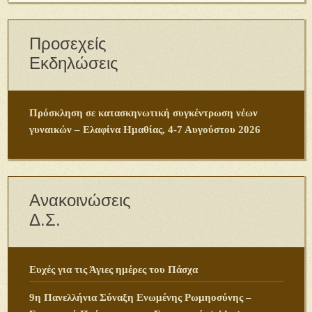
Ανoίξτε τις εκκλησίες! 277 Σωματεία και Φορείς ζητούν
παρέμβαση Πρωθυπουργού!
Διάψευση δημοσιευμάτων περί λόγου του Γέροντος
Ευθυμίου της Καψάλας!
O Bill Gates ζητά κάλυψη από νομική ευθύνη για
παρενέργειες που θα προκαλέσει το εμβόλιο για τον
κορωνοϊό (video)
Επικαιροποιημένη Δήλωση Επιστροφής Βιβλίου
Θρησκευτικών
Σχολικά ἐγχειρίδια ΛΥΚΕΙΟΥ ἀπό παρελθόντα ἔτη
Σχολικά ἐγχειρίδια ΓΥΜΝΑΣΙΟΥ ἀπό παρελθόντα ἔτη
Σχολικά ἐγχειρίδια ΔΗΜΟΤΙΚΟΥ ἀπό παρελθόντα ἔτη
Ανακοίνωση για τις Αποφάσεις της Ολομέλειας του ΣΤΕ