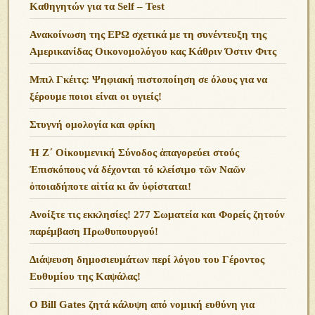
Σημαντικές
Ανακοινώσεις
15η ΠΑΝΕΛΛΗΝΙΑ ΣΥΝΑΞΗ ΝΕΟΤΗΤΟΣ
ΕΝΩΜΕΝΗΣ ΡΩΜΗΟΣΥΝΗΣ 25–26 Ἀπριλίου 2026
Ἡ εὐλογημένη ἑνότητα τοῦ γένους μας
“Τα Σημεία των Καιρών”
Σημαντική Ανακοίνωση προς τα Μέλη και Φίλους της
«ΕΝΩΜΕΝΗΣ ΡΩΜΗΟΣΥΝΗΣ» (Ε.ΡΩ.)