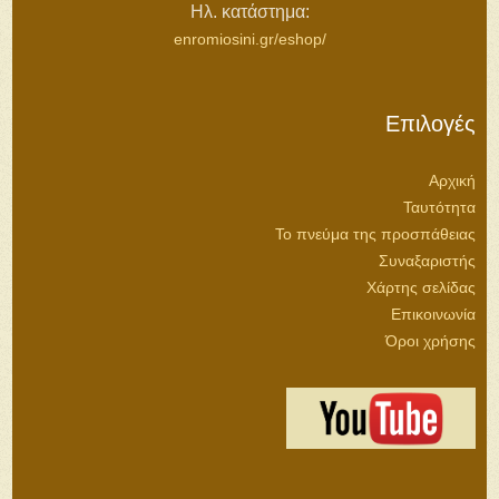
Ιερομόναχος Ανδρέας Φωτίου
3,60
€
4,00
€
Όσιος Ιωαννίκιος ο Μέγας
7,20
€
8,00
€
Πακέτο βιβλίων Εθνικής Επετείου 1821
13,90
€
24,00
€
ΘΕΣΣΑΛΟΝΙΚΗ
ΜΟΝΑΣΤΗΡΙΟΥ 225, ΜΕΝΕΜΕΝΗ
ΤΚ 54628
ΤΗΛ: 2310552207
ΤΗΛΕΟΜΟΙΟΤΥΠΟ: 2310552209