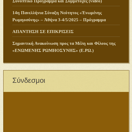
για το Μάθημα των Θρησκευτικών
Ανακοίνωση Σχετικά με τη Διδασκαλία του Μαθήματος
των Θρησκευτικών για το σχολικό έτος 2019-2020
Δήλωση Θεολόγων και Δασκάλων για το Μάθημα των
Θρησκευτικών 2019 -2020
Δελτίο Τύπου: Καθιέρωση από την Ιερά Σύνοδο της
Εκκλησίας της Ελλάδος Ημέρας υπέρ της Ζωής του
Αγέννητου Παιδιού
Ανακοίνωση σχετικά με ματαίωση της διαγωνιστικής
διαδικασίας προμήθειας ταυτοτήτων και λοιπών
εγγράφων ασφαλείας
Για τις σχέσεις μας με πολιτικές κινήσεις
Νέο ὑπόδειγμα ἐπιστολῆς γονέα γιά ἐπιστροφή τῶν
βιβλίων τοῦ μαθήματος τῶν Θρησκευτικῶν