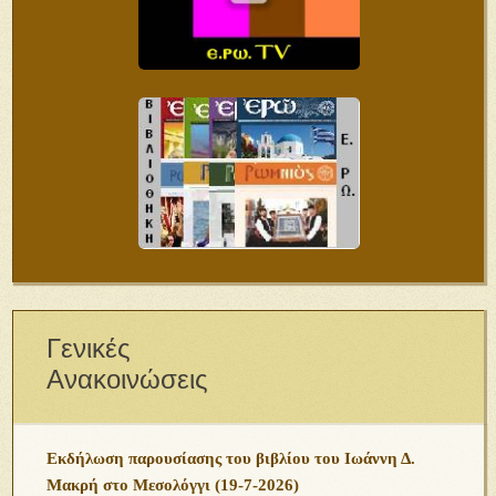
Ανακοινώσεις
Δ.Σ.
Ευχές για τις Άγιες ημέρες του Πάσχα
9η Πανελλήνια Σύναξη Ενωμένης Ρωμηοσύνης –
Συνοπτικό Πρόγραμμα και Συμμετοχές (video)
14η Πανελλήνια Σύναξη Νεότητος «Ἑνωμένης
Ρωμηοσύνης» – Ἀθήνα 3-4/5/2025 – Πρόγραμμα
ΑΠΑΝΤΗΣΗ ΣΕ ΕΠΙΚΡΙΣΕΙΣ
Σημαντική Ανακοίνωση προς τα Μέλη και Φίλους της
«ΕΝΩΜΕΝΗΣ ΡΩΜΗΟΣΥΝΗΣ» (Ε.ΡΩ.)