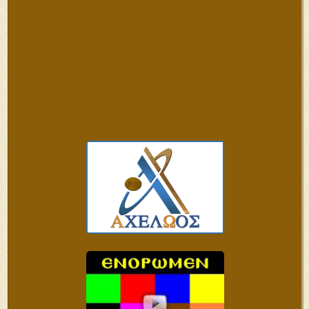
Ἁγίου Παϊσίου περὶ ἀδελφοσύνης
Παρέμβαση του Αγίου Όρους για την πανορθόδοξη
σύνοδο
Η πατρίδα μας μπροστά στον μεγαλύτερο κίνδυνο της
ιστορίας της
Προσεχείς
Εκδηλώσεις
Πρόσκληση σε κατασκηνωτική συγκέντρωση νέων
γυναικών – Ελαφίνα Ημαθίας, 4-7 Αυγούστου 2026