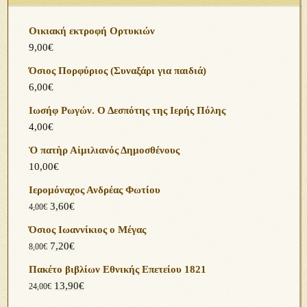
Γενικές
Ανακοινώσεις
Εκδήλωση παρουσίασης του βιβλίου του Ιωάννη Δ.
Μακρή στο Μεσολόγγι (19-7-2026)
ΑΝΑΛΥΤΙΚΟ ΠΡΟΓΡΑΜΜΑ τῆς Πανελληνίας
Ἐκδρομῆς Νεότητος τῆς Ἑνωμένης Ρωμηοσύνης
Πρόσκληση σε ομιλία με θέμα: “Ψηφιακή Εποχή και
Οικογενειακές Σχέσεις” στην Κομοτηνή
15η Πανελλήνια Σύναξη Νεότητας Ενωμένης
Ρωμηοσύνης (25-26 Ἀπριλίου 2026)
Δελτίο Τύπου από την ΕΡΩ στην Τρίπολη για τη σειρά
ομιλιών με θέμα “Ορθοδοξία – Ελληνισμός –