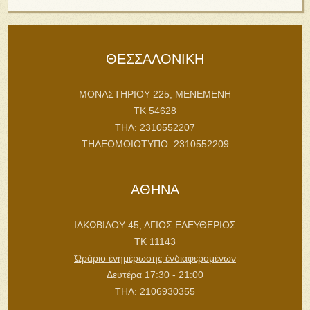
Ρωμηοσύνη”
Δελτία
Τύπου
Δελτίο Τύπου Τριήμερης Συνάντησης Νέων στον
Κολινδρό Πιερίας 24-26 Ιουλίου 2026
ΔΕΛΤΙΟ ΤΥΠΟΥ: Ολοκλήρωση των δράσεων της
Ενωμένης Ρωμηοσύνης στην Τρίπολη για τη χρονιά
2025-2026
ΔΕΛΤΙΟ ΤΥΠΟΥ: Συμμετοχή της ΕΡω στην
Θεσπρωτία στην Ιερά Αγρυπνία προς τιμήν του Αγίου
Παϊσίου του Αγιορείτου.
Προσκυνηματικὴ Ἀποστολὴ τοῦ Τομέως Ἀποδήμου