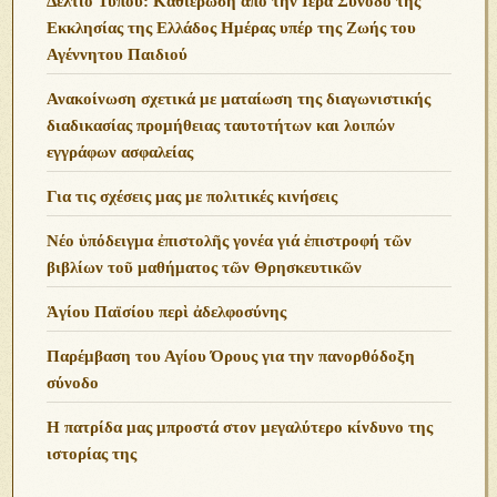
της ΕΜΑΚ στο ΣτΕ
Διάψευση φημολογίας για τον Γέροντα Ευθύμιο της
Καψάλας
«Κύριε, σῶσον λαόν ἀπεγνωσμένον»
Επιστολές Εξώδικης Διαμαρτυρίας Γονέων και
Καθηγητών για τα Self – Test
Ανακοίνωση της ΕΡΩ σχετικά με τη συνέντευξη της
Αμερικανίδας Οικονομολόγου κας Κάθριν Όστιν Φιτς
Μπιλ Γκέιτς: Ψηφιακή πιστοποίηση σε όλους για να
ξέρουμε ποιοι είναι οι υγιείς!
Στυγνή ομολογία και φρίκη
Ἡ Ζ΄ Οἰκουμενική Σύνοδος ἀπαγορεύει στούς
Ἐπισκόπους νά δέχονται τό κλείσιμο τῶν Ναῶν
ὁποιαδήποτε αἰτία κι ἄν ὑφίσταται!