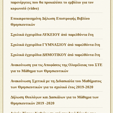
Μέρος 1ο – 13η Πανελλήνια Σύναξη Νεότητος
«Ἑνωμένης Ρωμηοσύνης» – Ἀθήνα 10/3/24
ΠΡΟΣΚΛΗΣΗ ΕΚΔΗΛΩΣΗΣ ΕΝΔΙΑΦΕΡΟΝΤΟΣ
ΓΙΑ ΔΙΔΑΣΚΑΛΙΑ ΣΤΟ ΔΙΑΔΙΚΤΥΑΚΟ
ΚΟΙΝΩΝΙΚΟ ΦΡΟΝΤΙΣΤΗΡΙΟ
Γέρων Ευθύμιος: Ὁ ὑποχρεωτικός ἐμβολιασμός
Ο Αγ. Παίσιος για Αρρώστια και Υποχρεωτικό
Εμβολιασμό
Ανακοίνωση διάψευσης ηχητικού περί θέσεων του
Γέροντος Ευθυμίου της Καψάλας
Ανοιχτή Επιστολή Υγειονομικών
Ανοιχτή Επιστολή Υγειονομικών! Διαδώστε το σε όλους
τους συναδέλφους!
Δελτίο Τύπου σχετικά με την Προσφυγή των Ανδρών