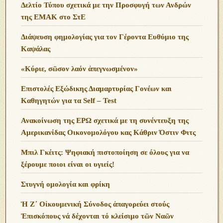
Δελτίο Τύπου σχετικά με την Προσφυγή των Ανδρών
της ΕΜΑΚ στο ΣτΕ
Διάψευση φημολογίας για τον Γέροντα Ευθύμιο της
Καψάλας
«Κύριε, σῶσον λαόν ἀπεγνωσμένον»
Επιστολές Εξώδικης Διαμαρτυρίας Γονέων και
Καθηγητών για τα Self – Test
Ανακοίνωση της ΕΡΩ σχετικά με τη συνέντευξη της
Αμερικανίδας Οικονομολόγου κας Κάθριν Όστιν Φιτς
Μπιλ Γκέιτς: Ψηφιακή πιστοποίηση σε όλους για να
ξέρουμε ποιοι είναι οι υγιείς!
Στυγνή ομολογία και φρίκη
Ἡ Ζ΄ Οἰκουμενική Σύνοδος ἀπαγορεύει στούς
Ἐπισκόπους νά δέχονται τό κλείσιμο τῶν Ναῶν