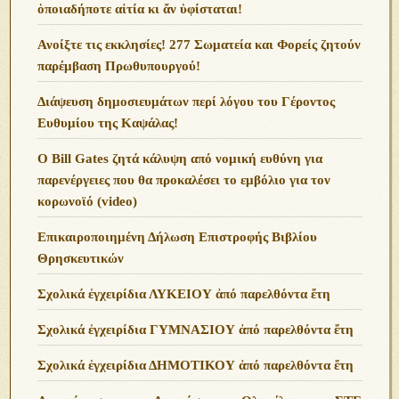
ὁποιαδήποτε αἰτία κι ἄν ὑφίσταται!
Ανoίξτε τις εκκλησίες! 277 Σωματεία και Φορείς ζητούν
παρέμβαση Πρωθυπουργού!
Διάψευση δημοσιευμάτων περί λόγου του Γέροντος
Ευθυμίου της Καψάλας!
O Bill Gates ζητά κάλυψη από νομική ευθύνη για
παρενέργειες που θα προκαλέσει το εμβόλιο για τον
κορωνοϊό (video)
Επικαιροποιημένη Δήλωση Επιστροφής Βιβλίου
Θρησκευτικών
Σχολικά ἐγχειρίδια ΛΥΚΕΙΟΥ ἀπό παρελθόντα ἔτη
Σχολικά ἐγχειρίδια ΓΥΜΝΑΣΙΟΥ ἀπό παρελθόντα ἔτη
Σχολικά ἐγχειρίδια ΔΗΜΟΤΙΚΟΥ ἀπό παρελθόντα ἔτη