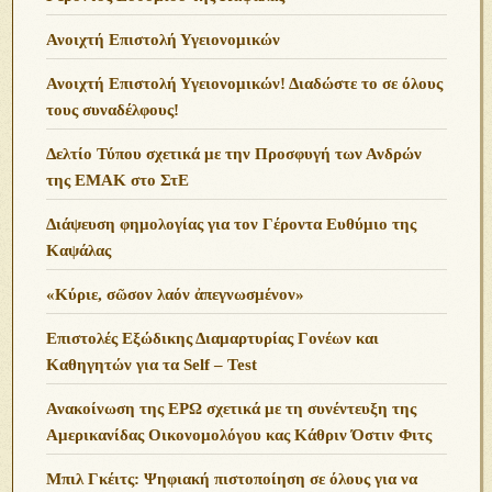
Ανοιχτή Επιστολή Υγειονομικών
Ανοιχτή Επιστολή Υγειονομικών! Διαδώστε το σε όλους
τους συναδέλφους!
Δελτίο Τύπου σχετικά με την Προσφυγή των Ανδρών
της ΕΜΑΚ στο ΣτΕ
Διάψευση φημολογίας για τον Γέροντα Ευθύμιο της
Καψάλας
«Κύριε, σῶσον λαόν ἀπεγνωσμένον»
Επιστολές Εξώδικης Διαμαρτυρίας Γονέων και
Καθηγητών για τα Self – Test
Ανακοίνωση της ΕΡΩ σχετικά με τη συνέντευξη της
Αμερικανίδας Οικονομολόγου κας Κάθριν Όστιν Φιτς
Μπιλ Γκέιτς: Ψηφιακή πιστοποίηση σε όλους για να