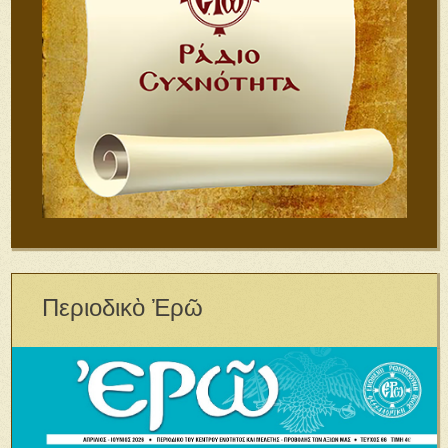
Περιοδικὸ Ἐρῶ