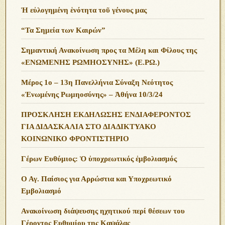
Ἡ εὐλογημένη ἑνότητα τοῦ γένους μας
“Τα Σημεία των Καιρών”
Σημαντική Ανακοίνωση προς τα Μέλη και Φίλους της
«ΕΝΩΜΕΝΗΣ ΡΩΜΗΟΣΥΝΗΣ» (Ε.ΡΩ.)
Μέρος 1ο – 13η Πανελλήνια Σύναξη Νεότητος
«Ἑνωμένης Ρωμηοσύνης» – Ἀθήνα 10/3/24
ΠΡΟΣΚΛΗΣΗ ΕΚΔΗΛΩΣΗΣ ΕΝΔΙΑΦΕΡΟΝΤΟΣ
ΓΙΑ ΔΙΔΑΣΚΑΛΙΑ ΣΤΟ ΔΙΑΔΙΚΤΥΑΚΟ
ΚΟΙΝΩΝΙΚΟ ΦΡΟΝΤΙΣΤΗΡΙΟ
Γέρων Ευθύμιος: Ὁ ὑποχρεωτικός ἐμβολιασμός
Ο Αγ. Παίσιος για Αρρώστια και Υποχρεωτικό
Εμβολιασμό
Ανακοίνωση διάψευσης ηχητικού περί θέσεων του
Γέροντος Ευθυμίου της Καψάλας