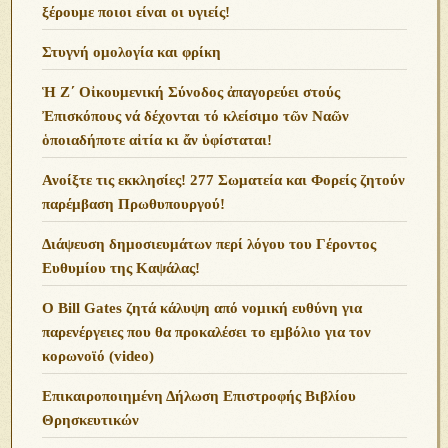
ξέρουμε ποιοι είναι οι υγιείς!
Στυγνή ομολογία και φρίκη
Ἡ Ζ΄ Οἰκουμενική Σύνοδος ἀπαγορεύει στούς
Ἐπισκόπους νά δέχονται τό κλείσιμο τῶν Ναῶν
ὁποιαδήποτε αἰτία κι ἄν ὑφίσταται!
Ανoίξτε τις εκκλησίες! 277 Σωματεία και Φορείς ζητούν
παρέμβαση Πρωθυπουργού!
Διάψευση δημοσιευμάτων περί λόγου του Γέροντος
Ευθυμίου της Καψάλας!
O Bill Gates ζητά κάλυψη από νομική ευθύνη για
παρενέργειες που θα προκαλέσει το εμβόλιο για τον
κορωνοϊό (video)
Επικαιροποιημένη Δήλωση Επιστροφής Βιβλίου
Θρησκευτικών