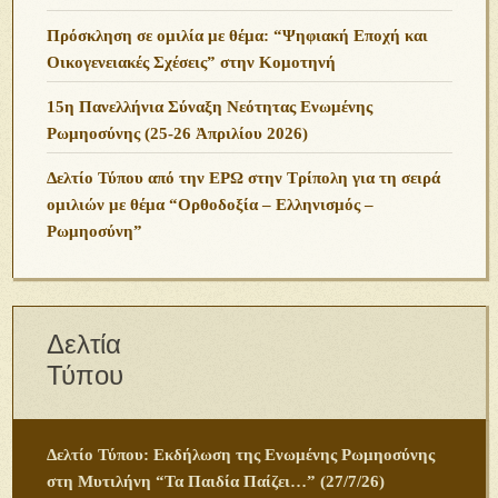
Πρόσκληση σε ομιλία με θέμα: “Ψηφιακή Εποχή και
Οικογενειακές Σχέσεις” στην Κομοτηνή
15η Πανελλήνια Σύναξη Νεότητας Ενωμένης
Ρωμηοσύνης (25-26 Ἀπριλίου 2026)
Δελτίο Τύπου από την ΕΡΩ στην Τρίπολη για τη σειρά
ομιλιών με θέμα “Ορθοδοξία – Ελληνισμός –
Ρωμηοσύνη”
Δελτία
Τύπου
Δελτίο Τύπου: Εκδήλωση της Ενωμένης Ρωμηοσύνης
στη Μυτιλήνη “Τα Παιδία Παίζει…” (27/7/26)