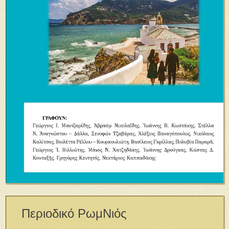
Περιοδικό ΡωμΝιός