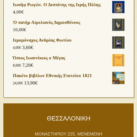
Ιωσήφ Ρωγών. Ο Δεσπότης της Ιερής Πόλης
4,00
€
Ὁ πατὴρ Αἰμιλιανός Δημοσθένους
10,00
€
Ιερομόναχος Ανδρέας Φωτίου
3,60
€
4,00
€
Όσιος Ιωαννίκιος ο Μέγας
7,20
€
8,00
€
Πακέτο βιβλίων Εθνικής Επετείου 1821
13,90
€
24,00
€
ΘΕΣΣΑΛΟΝΙΚΗ
ΜΟΝΑΣΤΗΡΙΟΥ 225, ΜΕΝΕΜΕΝΗ