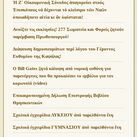
Ἡ Ζ΄ Οἰκουμενική Σύνοδος ἀπαγορεύει στούς
Ἐπισκόπους νά δέχονται τό κλείσιμο τῶν Ναῶν
ὁποιαδήποτε αἰτία κι ἄν ὑφίσταται!
Ανoίξτε τις εκκλησίες! 277 Σωματεία και Φορείς ζητούν
παρέμβαση Πρωθυπουργού!
Διάψευση δημοσιευμάτων περί λόγου του Γέροντος
Ευθυμίου της Καψάλας!
O Bill Gates ζητά κάλυψη από νομική ευθύνη για
παρενέργειες που θα προκαλέσει το εμβόλιο για τον
κορωνοϊό (video)
Επικαιροποιημένη Δήλωση Επιστροφής Βιβλίου
Θρησκευτικών
Σχολικά ἐγχειρίδια ΛΥΚΕΙΟΥ ἀπό παρελθόντα ἔτη
Σχολικά ἐγχειρίδια ΓΥΜΝΑΣΙΟΥ ἀπό παρελθόντα ἔτη