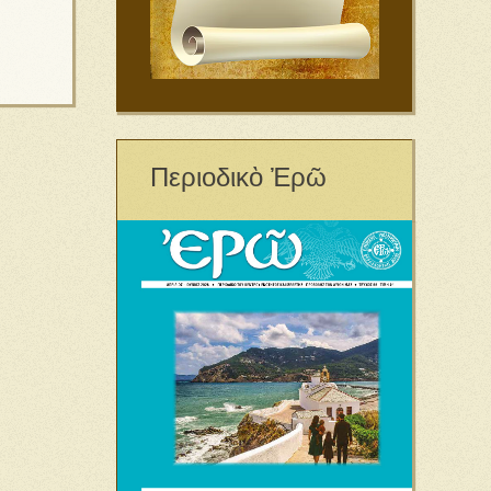
Περιοδικὸ Ἐρῶ