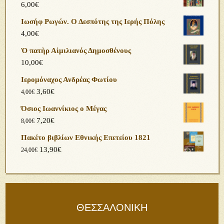
6,00
€
Ιωσήφ Ρωγών. Ο Δεσπότης της Ιερής Πόλης
4,00
€
Ὁ πατὴρ Αἰμιλιανός Δημοσθένους
10,00
€
Ιερομόναχος Ανδρέας Φωτίου
3,60
€
4,00
€
Όσιος Ιωαννίκιος ο Μέγας
7,20
€
8,00
€
Πακέτο βιβλίων Εθνικής Επετείου 1821
13,90
€
24,00
€
ΘΕΣΣΑΛΟΝΙΚΗ