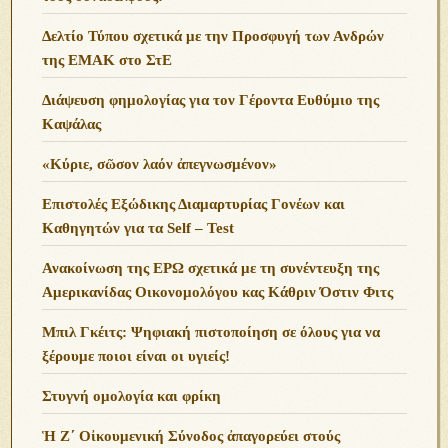
Δελτίο Τύπου σχετικά με την Προσφυγή των Ανδρών
της ΕΜΑΚ στο ΣτΕ
Διάψευση φημολογίας για τον Γέροντα Ευθύμιο της
Καψάλας
«Κύριε, σῶσον λαόν ἀπεγνωσμένον»
Επιστολές Εξώδικης Διαμαρτυρίας Γονέων και
Καθηγητών για τα Self – Test
Ανακοίνωση της ΕΡΩ σχετικά με τη συνέντευξη της
Αμερικανίδας Οικονομολόγου κας Κάθριν Όστιν Φιτς
Μπιλ Γκέιτς: Ψηφιακή πιστοποίηση σε όλους για να
ξέρουμε ποιοι είναι οι υγιείς!
Στυγνή ομολογία και φρίκη
Ἡ Ζ΄ Οἰκουμενική Σύνοδος ἀπαγορεύει στούς