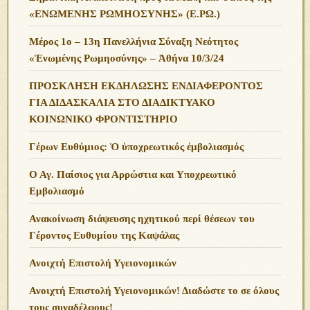
«ΕΝΩΜΕΝΗΣ ΡΩΜΗΟΣΥΝΗΣ» (Ε.ΡΩ.)
Μέρος 1ο – 13η Πανελλήνια Σύναξη Νεότητος
«Ἑνωμένης Ρωμηοσύνης» – Ἀθήνα 10/3/24
ΠΡΟΣΚΛΗΣΗ ΕΚΔΗΛΩΣΗΣ ΕΝΔΙΑΦΕΡΟΝΤΟΣ
ΓΙΑ ΔΙΔΑΣΚΑΛΙΑ ΣΤΟ ΔΙΑΔΙΚΤΥΑΚΟ
ΚΟΙΝΩΝΙΚΟ ΦΡΟΝΤΙΣΤΗΡΙΟ
Γέρων Ευθύμιος: Ὁ ὑποχρεωτικός ἐμβολιασμός
Ο Αγ. Παίσιος για Αρρώστια και Υποχρεωτικό
Εμβολιασμό
Ανακοίνωση διάψευσης ηχητικού περί θέσεων του
Γέροντος Ευθυμίου της Καψάλας
Ανοιχτή Επιστολή Υγειονομικών
Ανοιχτή Επιστολή Υγειονομικών! Διαδώστε το σε όλους
τους συναδέλφους!