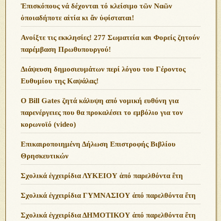
Ἐπισκόπους νά δέχονται τό κλείσιμο τῶν Ναῶν
ὁποιαδήποτε αἰτία κι ἄν ὑφίσταται!
Ανoίξτε τις εκκλησίες! 277 Σωματεία και Φορείς ζητούν
παρέμβαση Πρωθυπουργού!
Διάψευση δημοσιευμάτων περί λόγου του Γέροντος
Ευθυμίου της Καψάλας!
O Bill Gates ζητά κάλυψη από νομική ευθύνη για
παρενέργειες που θα προκαλέσει το εμβόλιο για τον
κορωνοϊό (video)
Επικαιροποιημένη Δήλωση Επιστροφής Βιβλίου
Θρησκευτικών
Σχολικά ἐγχειρίδια ΛΥΚΕΙΟΥ ἀπό παρελθόντα ἔτη
Σχολικά ἐγχειρίδια ΓΥΜΝΑΣΙΟΥ ἀπό παρελθόντα ἔτη
Σχολικά ἐγχειρίδια ΔΗΜΟΤΙΚΟΥ ἀπό παρελθόντα ἔτη