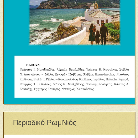
Περιοδικό ΡωμΝιός