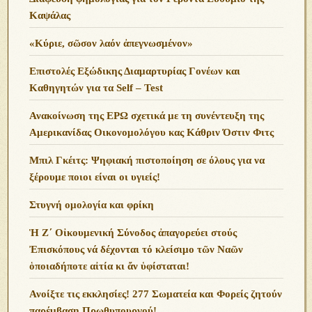
Καψάλας
«Κύριε, σῶσον λαόν ἀπεγνωσμένον»
Επιστολές Εξώδικης Διαμαρτυρίας Γονέων και
Καθηγητών για τα Self – Test
Ανακοίνωση της ΕΡΩ σχετικά με τη συνέντευξη της
Αμερικανίδας Οικονομολόγου κας Κάθριν Όστιν Φιτς
Μπιλ Γκέιτς: Ψηφιακή πιστοποίηση σε όλους για να
ξέρουμε ποιοι είναι οι υγιείς!
Στυγνή ομολογία και φρίκη
Ἡ Ζ΄ Οἰκουμενική Σύνοδος ἀπαγορεύει στούς
Ἐπισκόπους νά δέχονται τό κλείσιμο τῶν Ναῶν
ὁποιαδήποτε αἰτία κι ἄν ὑφίσταται!
Ανoίξτε τις εκκλησίες! 277 Σωματεία και Φορείς ζητούν
παρέμβαση Πρωθυπουργού!