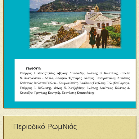
Περιοδικό ΡωμΝιός