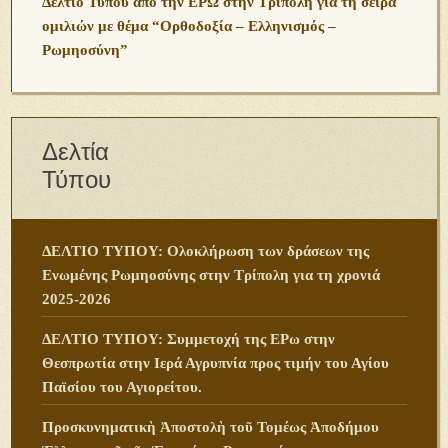
Δελτίο Τύπου από την ΕΡΩ στην Τρίπολη για τη σειρά
ομιλιών με θέμα “Ορθοδοξία – Ελληνισμός –
Ρωμηοσύνη”
Δελτία
Τύπου
ΔΕΛΤΙΟ ΤΥΠΟΥ: Ολοκλήρωση των δράσεων της
Ενωμένης Ρωμηοσύνης στην Τρίπολη για τη χρονιά
2025-2026
ΔΕΛΤΙΟ ΤΥΠΟΥ: Συμμετοχή της ΕΡω στην
Θεσπρωτία στην Ιερά Αγρυπνία προς τιμήν του Αγίου
Παϊσίου του Αγιορείτου.
Προσκυνηματικὴ Ἀποστολὴ τοῦ Τομέως Ἀποδήμου