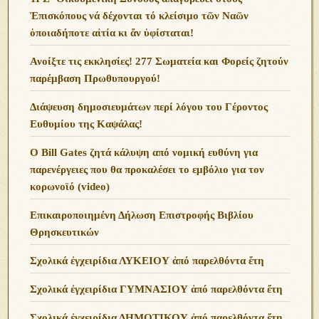
Ἐπισκόπους νά δέχονται τό κλείσιμο τῶν Ναῶν
ὁποιαδήποτε αἰτία κι ἄν ὑφίσταται!
Ανoίξτε τις εκκλησίες! 277 Σωματεία και Φορείς ζητούν
παρέμβαση Πρωθυπουργού!
Διάψευση δημοσιευμάτων περί λόγου του Γέροντος
Ευθυμίου της Καψάλας!
O Bill Gates ζητά κάλυψη από νομική ευθύνη για
παρενέργειες που θα προκαλέσει το εμβόλιο για τον
κορωνοϊό (video)
Επικαιροποιημένη Δήλωση Επιστροφής Βιβλίου
Θρησκευτικών
Σχολικά ἐγχειρίδια ΛΥΚΕΙΟΥ ἀπό παρελθόντα ἔτη
Σχολικά ἐγχειρίδια ΓΥΜΝΑΣΙΟΥ ἀπό παρελθόντα ἔτη
Σχολικά ἐγχειρίδια ΔΗΜΟΤΙΚΟΥ ἀπό παρελθόντα ἔτη