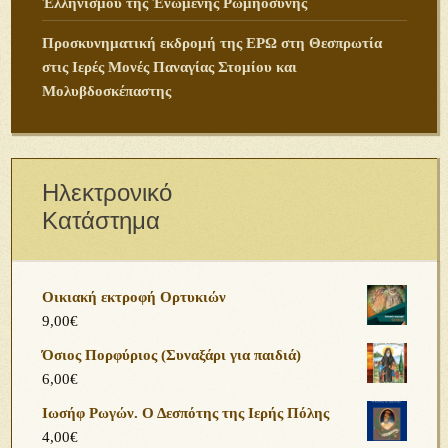
Ἑλληνισμοῦ τῆς Ἑνωμένης Ρωμηοσύνης
Προσκυνηματική εκδρομή της ΕΡΩ στη Θεσπρωτία
στις Ιερές Μονές Παναγίας Στομίου και
Μολυβδοσκέπαστης
Ηλεκτρονικό
Κατάστημα
Οικιακή εκτροφή Ορτυκιών
9,00
€
Όσιος Πορφύριος (Συναξάρι για παιδιά)
6,00
€
Ιωσήφ Ρωγών. Ο Δεσπότης της Ιερής Πόλης
4,00
€