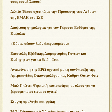
τους συναδέλφους!
Δελτίο Τύπου σχετικά με την Προσφυγή των Ανδρών
της ΕΜΑΚ στο ΣτΕ
Διάψευση φημολογίας για τον Γέροντα Ευθύμιο της
Καψάλας
«Κύριε, σῶσον λαόν ἀπεγνωσμένον»
Επιστολές Εξώδικης Διαμαρτυρίας Γονέων και
Καθηγητών για τα Self – Test
Ανακοίνωση της ΕΡΩ σχετικά με τη συνέντευξη της
Αμερικανίδας Οικονομολόγου κας Κάθριν Όστιν Φιτς
Μπιλ Γκέιτς: Ψηφιακή πιστοποίηση σε όλους για να
ξέρουμε ποιοι είναι οι υγιείς!
Στυγνή ομολογία και φρίκη
Ἡ Ζ΄ Οἰκουμενική Σύνοδος ἀπαγορεύει στούς