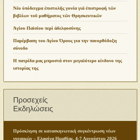
Νέο ὑπόδειγμα ἐπιστολῆς γονέα γιά ἐπιστροφή τῶν
βιβλίων τοῦ μαθήματος τῶν Θρησκευτικῶν
Ἁγίου Παϊσίου περὶ ἀδελφοσύνης
Παρέμβαση του Αγίου Όρους για την πανορθόδοξη
σύνοδο
Η πατρίδα μας μπροστά στον μεγαλύτερο κίνδυνο της
ιστορίας της
Προσεχείς
Εκδηλώσεις
Πρόσκληση σε κατασκηνωτική συγκέντρωση νέων
γυναικών – Ελαφίνα Ημαθίας, 4-7 Αυγούστου 2026