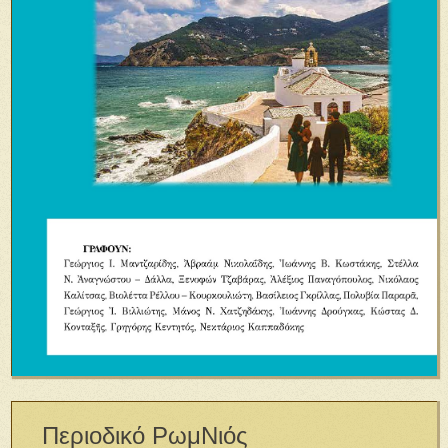
Περιοδικό ΡωμΝιός