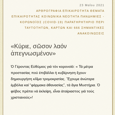
23 Μαΐου 2021
ΑΡΘΡΟΓΡΑΦΙΑ
ΕΠΙΚΑΙΡΟΤΗΤΑ
ΘΕΜΑΤΑ
ΕΠΙΚΑΙΡΟΤΗΤΑΣ
ΚΟΙΝΩΝΙΚΑ
ΝΕΟΤΗΤΑ
ΠΑΝΔΗΜΙΕΣ -
ΚΟΡΩΝΟΪΟΣ (COVID-19)
ΠΑΡΑΤΗΡΗΤΗΡΙΟ
ΠΕΡΙ
ΤΑΥΤΟΤΗΤΩΝ, ΚΑΡΤΩΝ ΚΑΙ 666
ΣΗΜΑΝΤΙΚΕΣ
ΑΝΑΚΟΙΝΩΣΕΙΣ
«Κύριε, σῶσον λαόν
ἀπεγνωσμένον»
Ὁ Γέροντας Εὐθύμιος γιά τόν κορονοϊό: « Τά μέτρα
προστασίας πού ἐπιβάλλει ἡ κυβέρνηση ἔχουν
δημιουργήση κλῖμα τρομοκρατίας. Ἔχουμε ἀνώτερα
ἐμβόλια καί “φάρμακα ἀθανασίας”, τά ἅγια Μυστήρια. Ὁ
φόβος πρέπει νά ἐκλείψη, εἶναι ἀταίριαστος γιά τούς
χριστιανούς»!