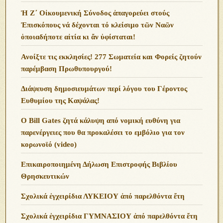
Ἡ Ζ΄ Οἰκουμενική Σύνοδος ἀπαγορεύει στούς
Ἐπισκόπους νά δέχονται τό κλείσιμο τῶν Ναῶν
ὁποιαδήποτε αἰτία κι ἄν ὑφίσταται!
Ανoίξτε τις εκκλησίες! 277 Σωματεία και Φορείς ζητούν
παρέμβαση Πρωθυπουργού!
Διάψευση δημοσιευμάτων περί λόγου του Γέροντος
Ευθυμίου της Καψάλας!
O Bill Gates ζητά κάλυψη από νομική ευθύνη για
παρενέργειες που θα προκαλέσει το εμβόλιο για τον
κορωνοϊό (video)
Επικαιροποιημένη Δήλωση Επιστροφής Βιβλίου
Θρησκευτικών
Σχολικά ἐγχειρίδια ΛΥΚΕΙΟΥ ἀπό παρελθόντα ἔτη
Σχολικά ἐγχειρίδια ΓΥΜΝΑΣΙΟΥ ἀπό παρελθόντα ἔτη