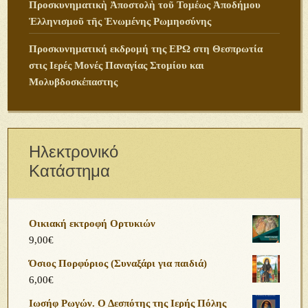
Προσκυνηματικὴ Ἀποστολὴ τοῦ Τομέως Ἀποδήμου
Ἑλληνισμοῦ τῆς Ἑνωμένης Ρωμηοσύνης
Προσκυνηματική εκδρομή της ΕΡΩ στη Θεσπρωτία
στις Ιερές Μονές Παναγίας Στομίου και
Μολυβδοσκέπαστης
Ηλεκτρονικό
Κατάστημα
Οικιακή εκτροφή Ορτυκιών
9,00
€
Όσιος Πορφύριος (Συναξάρι για παιδιά)
6,00
€
Ιωσήφ Ρωγών. Ο Δεσπότης της Ιερής Πόλης