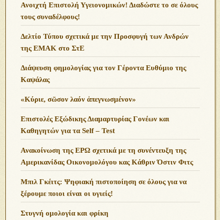
Ανοιχτή Επιστολή Υγειονομικών! Διαδώστε το σε όλους
τους συναδέλφους!
Δελτίο Τύπου σχετικά με την Προσφυγή των Ανδρών
της ΕΜΑΚ στο ΣτΕ
Διάψευση φημολογίας για τον Γέροντα Ευθύμιο της
Καψάλας
«Κύριε, σῶσον λαόν ἀπεγνωσμένον»
Επιστολές Εξώδικης Διαμαρτυρίας Γονέων και
Καθηγητών για τα Self – Test
Ανακοίνωση της ΕΡΩ σχετικά με τη συνέντευξη της
Αμερικανίδας Οικονομολόγου κας Κάθριν Όστιν Φιτς
Μπιλ Γκέιτς: Ψηφιακή πιστοποίηση σε όλους για να
ξέρουμε ποιοι είναι οι υγιείς!
Στυγνή ομολογία και φρίκη