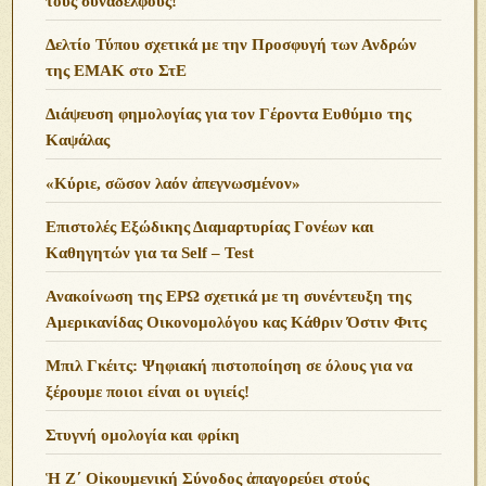
τους συναδέλφους!
Δελτίο Τύπου σχετικά με την Προσφυγή των Ανδρών
της ΕΜΑΚ στο ΣτΕ
Διάψευση φημολογίας για τον Γέροντα Ευθύμιο της
Καψάλας
«Κύριε, σῶσον λαόν ἀπεγνωσμένον»
Επιστολές Εξώδικης Διαμαρτυρίας Γονέων και
Καθηγητών για τα Self – Test
Ανακοίνωση της ΕΡΩ σχετικά με τη συνέντευξη της
Αμερικανίδας Οικονομολόγου κας Κάθριν Όστιν Φιτς
Μπιλ Γκέιτς: Ψηφιακή πιστοποίηση σε όλους για να
ξέρουμε ποιοι είναι οι υγιείς!
Στυγνή ομολογία και φρίκη
Ἡ Ζ΄ Οἰκουμενική Σύνοδος ἀπαγορεύει στούς