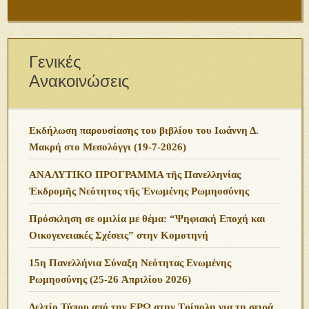
Γενικές
Ανακοινώσεις
Εκδήλωση παρουσίασης του βιβλίου του Ιωάννη Δ.
Μακρή στο Μεσολόγγι (19-7-2026)
ΑΝΑΛΥΤΙΚΟ ΠΡΟΓΡΑΜΜΑ τῆς Πανελληνίας
Ἐκδρομῆς Νεότητος τῆς Ἑνωμένης Ρωμηοσύνης
Πρόσκληση σε ομιλία με θέμα: “Ψηφιακή Εποχή και
Οικογενειακές Σχέσεις” στην Κομοτηνή
15η Πανελλήνια Σύναξη Νεότητας Ενωμένης
Ρωμηοσύνης (25-26 Ἀπριλίου 2026)
Δελτίο Τύπου από την ΕΡΩ στην Τρίπολη για τη σειρά