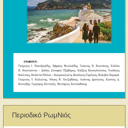
Περιοδικό ΡωμΝιός