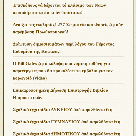
Ἐπισκόπους νά δέχονται τό κλείσιμο τῶν Ναῶν
ὁποιαδήποτε αἰτία κι ἄν ὑφίσταται!
Ανoίξτε τις εκκλησίες! 277 Σωματεία και Φορείς ζητούν
παρέμβαση Πρωθυπουργού!
Διάψευση δημοσιευμάτων περί λόγου του Γέροντος
Ευθυμίου της Καψάλας!
O Bill Gates ζητά κάλυψη από νομική ευθύνη για
παρενέργειες που θα προκαλέσει το εμβόλιο για τον
κορωνοϊό (video)
Επικαιροποιημένη Δήλωση Επιστροφής Βιβλίου
Θρησκευτικών
Σχολικά ἐγχειρίδια ΛΥΚΕΙΟΥ ἀπό παρελθόντα ἔτη
Σχολικά ἐγχειρίδια ΓΥΜΝΑΣΙΟΥ ἀπό παρελθόντα ἔτη
Σχολικά ἐγχειρίδια ΔΗΜΟΤΙΚΟΥ ἀπό παρελθόντα ἔτη