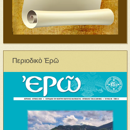
Περιοδικὸ Ἐρῶ