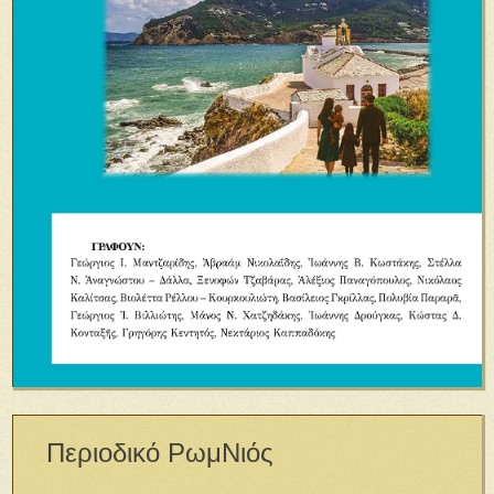
Περιοδικό ΡωμΝιός