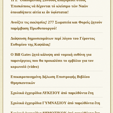
Ἐπισκόπους νά δέχονται τό κλείσιμο τῶν Ναῶν
ὁποιαδήποτε αἰτία κι ἄν ὑφίσταται!
Ανoίξτε τις εκκλησίες! 277 Σωματεία και Φορείς ζητούν
παρέμβαση Πρωθυπουργού!
Διάψευση δημοσιευμάτων περί λόγου του Γέροντος
Ευθυμίου της Καψάλας!
O Bill Gates ζητά κάλυψη από νομική ευθύνη για
παρενέργειες που θα προκαλέσει το εμβόλιο για τον
κορωνοϊό (video)
Επικαιροποιημένη Δήλωση Επιστροφής Βιβλίου
Θρησκευτικών
Σχολικά ἐγχειρίδια ΛΥΚΕΙΟΥ ἀπό παρελθόντα ἔτη
Σχολικά ἐγχειρίδια ΓΥΜΝΑΣΙΟΥ ἀπό παρελθόντα ἔτη
Σχολικά ἐγχειρίδια ΔΗΜΟΤΙΚΟΥ ἀπό παρελθόντα ἔτη