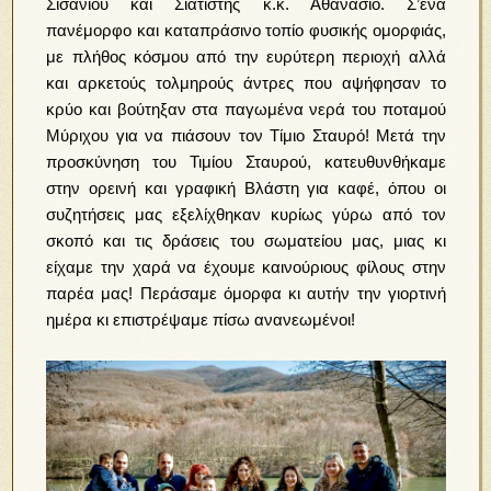
Σισανίου και Σιατίστης κ.κ. Αθανάσιο. Σ’ένα
πανέμορφο και καταπράσινο τοπίο φυσικής ομορφιάς,
με πλήθος κόσμου από την ευρύτερη περιοχή αλλά
και αρκετούς τολμηρούς άντρες που αψήφησαν το
κρύο και βούτηξαν στα παγωμένα νερά του ποταμού
Μύριχου για να πιάσουν τον Τίμιο Σταυρό! Μετά την
προσκύνηση του Τιμίου Σταυρού, κατευθυνθήκαμε
στην ορεινή και γραφική Βλάστη για καφέ, όπου οι
συζητήσεις μας εξελίχθηκαν κυρίως γύρω από τον
σκοπό και τις δράσεις του σωματείου μας, μιας κι
είχαμε την χαρά να έχουμε καινούριους φίλους στην
παρέα μας! Περάσαμε όμορφα κι αυτήν την γιορτινή
ημέρα κι επιστρέψαμε πίσω ανανεωμένοι!