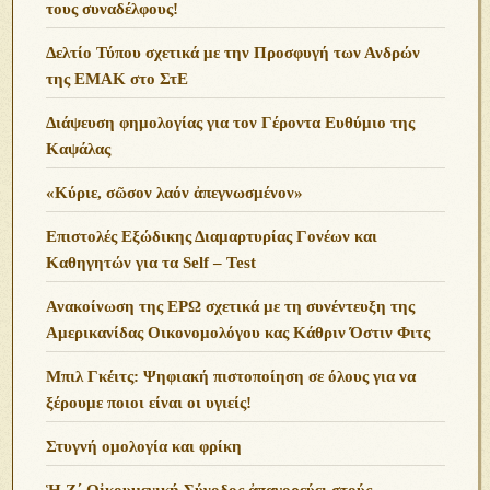
τους συναδέλφους!
Δελτίο Τύπου σχετικά με την Προσφυγή των Ανδρών
της ΕΜΑΚ στο ΣτΕ
Διάψευση φημολογίας για τον Γέροντα Ευθύμιο της
Καψάλας
«Κύριε, σῶσον λαόν ἀπεγνωσμένον»
Επιστολές Εξώδικης Διαμαρτυρίας Γονέων και
Καθηγητών για τα Self – Test
Ανακοίνωση της ΕΡΩ σχετικά με τη συνέντευξη της
Αμερικανίδας Οικονομολόγου κας Κάθριν Όστιν Φιτς
Μπιλ Γκέιτς: Ψηφιακή πιστοποίηση σε όλους για να
ξέρουμε ποιοι είναι οι υγιείς!
Στυγνή ομολογία και φρίκη
Ἡ Ζ΄ Οἰκουμενική Σύνοδος ἀπαγορεύει στούς