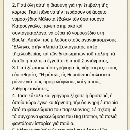
2. Γιατί ὅλη αὐτή ἡ βιασύνη γιά τήν ἐπιβολή τῆς
κάρτας; Γιατί πᾶνε νά τήν περάσουν σέ ἄσχετο
νομοσχέδιο; Μάλιστα ἔβαλαν τόν ὑφυπουργό
Kατρούγκαλο, πανεπιστημιακό καί
συνταγματολόγο, νά φέρει τό νομοσχέδιο στή
Βουλή. Αὐτόν πού μιλοῦσε στούς ἀγανακτισμένους
Ἕλληνες στήν πλατεία Συντάγματος ὑπέρ
τῆςἐλευθερίας καί τῶν δικαιωμάτων τοῦ πολίτη, τά
ὁποῖα ἡ πολιτεία ἐγγυᾶται διά τοῦ Συντάγματος.
3. Γιατί ξέχασαν τόσο γρήγορα τίς «ἀριστερές» τους
εὐαισθησίες; Ἤ μήπως τίς θυμοῦνται ἐπιλεκτικά
μόνον γιά τούς ὁμοφυλόφιλους καί γιά τούς
λαθρομετανάστες;
4. Τόσο εὔκολα καί γρήγορα ξέχασε ἡ ἀριστερά, ἡ
ὁποία τώρα ἔγινε κυβέρνηση, τήν ὀδυνηρή ἐμπειρία
ἀπό τά φακελώματα τοῦ παρελθόντος; Σέ σχέση μέ
τά σύγχρονα φακελώματα τοῦ Big Brother, τά παλιά
φαντάζουν ἱστορίες γιά παιδιά.