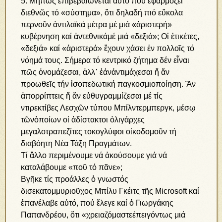
5.
Μήπως ἐπιβεβαιώνεται αὐτό πού ἐφαρμόζει
διεθνῶς τό
«
σύστημα
»,
ὅτι δηλαδή πιό εὔκολα
περν
o
ῦν ἀντιλαϊκά μέτρα μέ μιά
«
ἀριστερή
»
κυβέρνηση καί ἀντεθνικάμέ μιά
«
δεξιά
»;
Οἱ ἐτικέτες
,
«
δεξιά
»
καί
«
ἀριστερά
»
ἔχουν χάσει ἐν πολλοῖς τό
νόημά τους
.
Σήμερα τό κεντρικό ζήτημα δέν εἶναι
πῶς ὀνομάζεσαι, ἀλλ᾽ ἐάνἀντιμάχεσαι ἤ ἄν
προωθεῖς τήν ἰσοπεδωτική παγκοσμιοποίηση. Ἄν
ἀπορρίπτεις ἤ ἄν εὐθυγραμμίζεσαι μέ τίς
ντιρεκτίβες Λεσχῶν τύπου Μπίλντερμπεργκ, μέσῳ
τῶνὁποίων οἱ ἀδίστακτοι ὀλιγάρχες
μεγαλοτραπεζίτες τοκογλύφοι οἰκοδομοῦν τή
διαβόητη Νέα Τάξη Πραγμάτων.
Τί ἄλλο περιμένουμε νά ἀκούσουμε γιά νά
καταλάβουμε «ποῦ τό πᾶνε»;
Βγῆκε τίς προάλλες ὁ γνωστός
δισεκατομμυριοῦχος Μπίλυ Γκέιτς τῆς Microsoft καί
ἐπανέλαβε αὐτό, πού ἔλεγε καί ὁ Γιωργάκης
Παπανδρέου, ὅτι «χρειαζόμαστεἐπειγόντως μιά