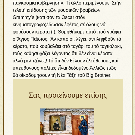
παγκόσμια κυβέρνηση». Τί ἄλλο περιμένουμε; Στήν
τελετή ἐπίδοσης τῶν μουσικῶν βραβείων
Grammy’s (κάτι σάν τά Oscar στόν
κινηματογράφο)ἔδωσαν ἐφέτος σέ ὅλους νά
φορέσουν κέρατα (!). Θυμηθήκαμε αὐτό πού γράφει
ὁ Ἅγιος Παΐσιος. Ἄν κάποιοι, λέγει, ἀντιληφθοῦν τά
κέρατα, πού κουβαλάει στό ταγάρι του τό ταγκαλάκι,
τούς καθησυχάζει λέγοντας ὅτι δέν εἶναι κέρατα
ἀλλά μελιτζάνες! Τό ὅτι δέν θέλουν ἐλεύθερους καί
ὑπεύθυνους πολίτες εἶναι δεδομένο.Ἀλλιῶς πῶς
θά οἰκοδομήσουν τή Νέα Τάξη τοῦ Big Brother;
Σας προτείνουμε επίσης