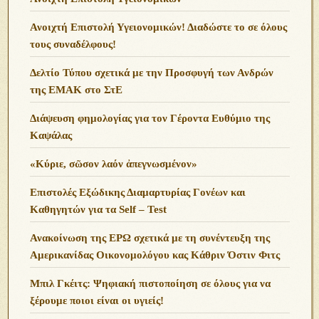
Ανοιχτή Επιστολή Υγειονομικών! Διαδώστε το σε όλους
τους συναδέλφους!
Δελτίο Τύπου σχετικά με την Προσφυγή των Ανδρών
της ΕΜΑΚ στο ΣτΕ
Διάψευση φημολογίας για τον Γέροντα Ευθύμιο της
Καψάλας
«Κύριε, σῶσον λαόν ἀπεγνωσμένον»
Επιστολές Εξώδικης Διαμαρτυρίας Γονέων και
Καθηγητών για τα Self – Test
Ανακοίνωση της ΕΡΩ σχετικά με τη συνέντευξη της
Αμερικανίδας Οικονομολόγου κας Κάθριν Όστιν Φιτς
Μπιλ Γκέιτς: Ψηφιακή πιστοποίηση σε όλους για να
ξέρουμε ποιοι είναι οι υγιείς!