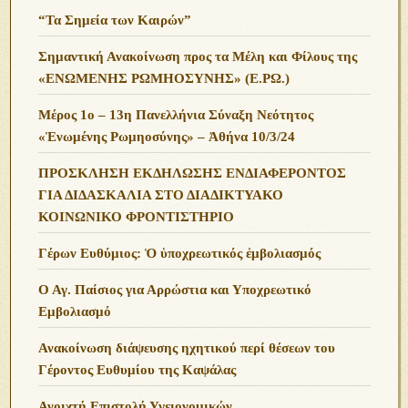
“Τα Σημεία των Καιρών”
Σημαντική Ανακοίνωση προς τα Μέλη και Φίλους της
«ΕΝΩΜΕΝΗΣ ΡΩΜΗΟΣΥΝΗΣ» (Ε.ΡΩ.)
Μέρος 1ο – 13η Πανελλήνια Σύναξη Νεότητος
«Ἑνωμένης Ρωμηοσύνης» – Ἀθήνα 10/3/24
ΠΡΟΣΚΛΗΣΗ ΕΚΔΗΛΩΣΗΣ ΕΝΔΙΑΦΕΡΟΝΤΟΣ
ΓΙΑ ΔΙΔΑΣΚΑΛΙΑ ΣΤΟ ΔΙΑΔΙΚΤΥΑΚΟ
ΚΟΙΝΩΝΙΚΟ ΦΡΟΝΤΙΣΤΗΡΙΟ
Γέρων Ευθύμιος: Ὁ ὑποχρεωτικός ἐμβολιασμός
Ο Αγ. Παίσιος για Αρρώστια και Υποχρεωτικό
Εμβολιασμό
Ανακοίνωση διάψευσης ηχητικού περί θέσεων του
Γέροντος Ευθυμίου της Καψάλας
Ανοιχτή Επιστολή Υγειονομικών