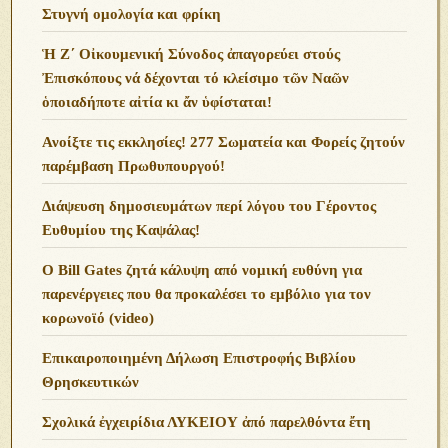
Στυγνή ομολογία και φρίκη
Ἡ Ζ΄ Οἰκουμενική Σύνοδος ἀπαγορεύει στούς
Ἐπισκόπους νά δέχονται τό κλείσιμο τῶν Ναῶν
ὁποιαδήποτε αἰτία κι ἄν ὑφίσταται!
Ανoίξτε τις εκκλησίες! 277 Σωματεία και Φορείς ζητούν
παρέμβαση Πρωθυπουργού!
Διάψευση δημοσιευμάτων περί λόγου του Γέροντος
Ευθυμίου της Καψάλας!
O Bill Gates ζητά κάλυψη από νομική ευθύνη για
παρενέργειες που θα προκαλέσει το εμβόλιο για τον
κορωνοϊό (video)
Επικαιροποιημένη Δήλωση Επιστροφής Βιβλίου
Θρησκευτικών
Σχολικά ἐγχειρίδια ΛΥΚΕΙΟΥ ἀπό παρελθόντα ἔτη