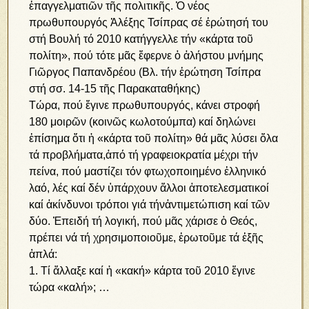
ἐπαγγελματιῶν τῆς πολιτικῆς. Ὁ νέος
πρωθυπουργός Ἀλέξης Τσίπρας σέ ἐρώτησή του
στή Βουλή τό 2010 κατήγγελλε τήν «κάρτα τοῦ
πολίτη», πού τότε μᾶς ἔφερνε ὁ ἀλήστου μνήμης
Γιῶργος Παπανδρέου (Βλ. τήν ἐρώτηση Τσίπρα
στή σσ. 14-15 τῆς Παρακαταθήκης)
Τώρα, πού ἔγινε πρωθυπουργός, κάνει στροφή
180 μοιρῶν (κοινῶς κωλοτούμπα) καί δηλώνει
ἐπίσημα ὅτι ἡ «κάρτα τοῦ πολίτη» θά μᾶς λύσει ὅλα
τά προβλήματα,ἀπό τή γραφειοκρατία μέχρι τήν
πείνα, πού μαστίζει τόν φτωχοποιημένο ἑλληνικό
λαό, λές καί δέν ὑπάρχουν ἄλλοι ἀποτελεσματικοί
καί ἀκίνδυνοι τρόποι γιά τήνἀντιμετώπιση καί τῶν
δύο. Ἐπειδή τή λογική, πού μᾶς χάρισε ὁ Θεός,
πρέπει νά τή χρησιμοποιοῦμε, ἐρωτοῦμε τά ἑξῆς
ἁπλά:
1. Τί ἄλλαξε καί ἡ «κακή» κάρτα τοῦ 2010 ἔγινε
τώρα «καλή»; …