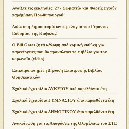
Ανoίξτε τις εκκλησίες! 277 Σωματεία και Φορείς ζητούν
παρέμβαση Πρωθυπουργού!
Διάψευση δημοσιευμάτων περί λόγου του Γέροντος
Ευθυμίου της Καψάλας!
O Bill Gates ζητά κάλυψη από νομική ευθύνη για
παρενέργειες που θα προκαλέσει το εμβόλιο για τον
κορωνοϊό (video)
Επικαιροποιημένη Δήλωση Επιστροφής Βιβλίου
Θρησκευτικών
Σχολικά ἐγχειρίδια ΛΥΚΕΙΟΥ ἀπό παρελθόντα ἔτη
Σχολικά ἐγχειρίδια ΓΥΜΝΑΣΙΟΥ ἀπό παρελθόντα ἔτη
Σχολικά ἐγχειρίδια ΔΗΜΟΤΙΚΟΥ ἀπό παρελθόντα ἔτη
Ανακοίνωση για τις Αποφάσεις της Ολομέλειας του ΣΤΕ