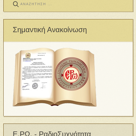
Σημαντική Ανακοίνωση
Ε.ΡΩ. - ΡαδιοΣυχνότητα