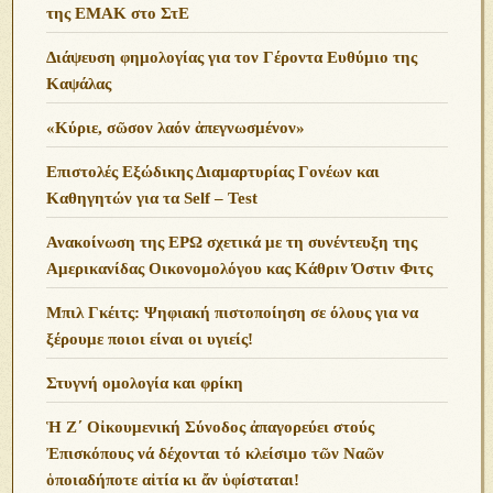
της ΕΜΑΚ στο ΣτΕ
Διάψευση φημολογίας για τον Γέροντα Ευθύμιο της
Καψάλας
«Κύριε, σῶσον λαόν ἀπεγνωσμένον»
Επιστολές Εξώδικης Διαμαρτυρίας Γονέων και
Καθηγητών για τα Self – Test
Ανακοίνωση της ΕΡΩ σχετικά με τη συνέντευξη της
Αμερικανίδας Οικονομολόγου κας Κάθριν Όστιν Φιτς
Μπιλ Γκέιτς: Ψηφιακή πιστοποίηση σε όλους για να
ξέρουμε ποιοι είναι οι υγιείς!
Στυγνή ομολογία και φρίκη
Ἡ Ζ΄ Οἰκουμενική Σύνοδος ἀπαγορεύει στούς
Ἐπισκόπους νά δέχονται τό κλείσιμο τῶν Ναῶν
ὁποιαδήποτε αἰτία κι ἄν ὑφίσταται!