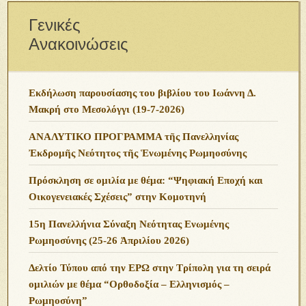
Γενικές
Ανακοινώσεις
Εκδήλωση παρουσίασης του βιβλίου του Ιωάννη Δ.
Μακρή στο Μεσολόγγι (19-7-2026)
ΑΝΑΛΥΤΙΚΟ ΠΡΟΓΡΑΜΜΑ τῆς Πανελληνίας
Ἐκδρομῆς Νεότητος τῆς Ἑνωμένης Ρωμηοσύνης
Πρόσκληση σε ομιλία με θέμα: “Ψηφιακή Εποχή και
Οικογενειακές Σχέσεις” στην Κομοτηνή
15η Πανελλήνια Σύναξη Νεότητας Ενωμένης
Ρωμηοσύνης (25-26 Ἀπριλίου 2026)
Δελτίο Τύπου από την ΕΡΩ στην Τρίπολη για τη σειρά
ομιλιών με θέμα “Ορθοδοξία – Ελληνισμός –
Ρωμηοσύνη”