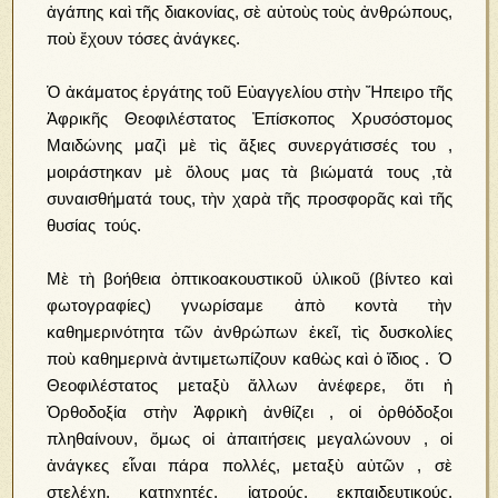
ἀγάπης καὶ τῆς διακονίας, σὲ αὐτοὺς τοὺς ἀνθρώπους,
ποὺ ἔχουν τόσες ἀνάγκες.
Ὁ ἀκάματος ἐργάτης τοῦ Εὐαγγελίου στὴν Ἤπειρο τῆς
Ἀφρικῆς Θεοφιλέστατος Ἐπίσκοπος Χρυσόστομος
Μαιδώνης μαζὶ μὲ τὶς ἄξιες συνεργάτισσές του ,
μοιράστηκαν μὲ ὅλους μας τὰ βιώματά τους ,τὰ
συναισθήματά τους, τὴν χαρὰ τῆς προσφορᾶς καὶ τῆς
θυσίας τούς.
Μὲ τὴ βοήθεια ὀπτικοακουστικοῦ ὑλικοῦ (βίντεο καὶ
φωτογραφίες) γνωρίσαμε ἀπὸ κοντὰ τὴν
καθημερινότητα τῶν ἀνθρώπων ἐκεῖ, τὶς δυσκολίες
ποὺ καθημερινὰ ἀντιμετωπίζουν καθὼς καὶ ὁ ἴδιος . Ό
Θεοφιλέστατος μεταξὺ ἄλλων ἀνέφερε, ὅτι ἡ
Ὀρθοδοξία στὴν Ἀφρικὴ ἀνθίζει , οἱ ὀρθόδοξοι
πληθαίνουν, ὅμως οἱ ἀπαιτήσεις μεγαλώνουν , οἱ
ἀνάγκες εἶναι πάρα πολλές, μεταξὺ αὐτῶν , σὲ
στελέχη, κατηχητές, ἰατρούς, εκπαιδευτικούς,