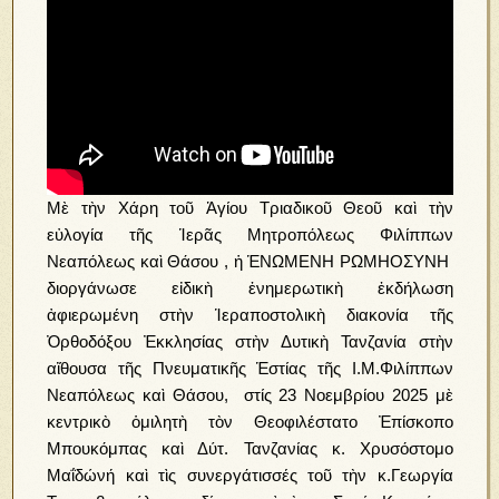
Μὲ τὴν Χάρη τοῦ Ἁγίου Τριαδικοῦ Θεοῦ καὶ τὴν
εὐλογία τῆς Ἱερᾶς Μητροπόλεως Φιλίππων
Νεαπόλεως καὶ Θάσου , ἡ ἙΝΩΜΕΝΗ ΡΩΜΗΟΣΥΝΗ
διοργάνωσε εἰδικὴ ἐνημερωτικὴ ἐκδήλωση
ἀφιερωμένη στὴν Ἱεραποστολικὴ διακονία τῆς
Ὀρθοδόξου Ἐκκλησίας στὴν Δυτικὴ Τανζανία στὴν
αἴθουσα τῆς Πνευματικῆς Ἑστίας τῆς Ι.Μ.Φιλίππων
Νεαπόλεως καὶ Θάσου, στίς 23 Νοεμβρίου 2025 μὲ
κεντρικὸ ὁμιλητὴ τὸν Θεοφιλέστατο Ἐπίσκοπο
Μπουκόμπας καὶ Δύτ. Τανζανίας κ. Χρυσόστομο
Μαΐδώνή καὶ τὶς συνεργάτισσές τοῦ τὴν κ.Γεωργία