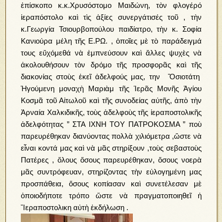
ἐπίσκοπο κ.κ.Χρυσόστομο Μαιδώνη, τὸν φλογέρό
ἱεραπόστολο καὶ τὶς ἀξίες συνεργάτισές τοῦ , τὴν
κ.Γεωργία Τσιουρβοπούλου παιδίατρο, τὴν κ. Σοφία
Κανιούρα μέλη τῆς Ε.ΡΩ. , ὁποῖες μὲ τὸ παράδειγμά
τους εὔχόμεθά νὰ ἐμπνεύσουν καὶ ἄλλες ψυχὲς νὰ
ἀκολουθήσουν τὸν δρόμο τῆς προσφορᾶς καὶ τῆς
διακονίας στοὺς ἐκεῖ ἀδελφούς μας, την Ὄσιοτάτη
Ἡγούμενη μοναχὴ Μαριὰμ τῆς Ἱερᾶς Μονῆς Ἁγίου
Κοσμᾶ τοῦ Αἰτωλοῦ καὶ τῆς συνοδείας αὐτῆς, ἀπὸ τὴν
Ἀρναία Χαλκιδικῆς, τοὺς ἀδελφοὺς τῆς ἱεραποστολικῆς
ἀδελφότητας ” ΣΤΑ ΙΧΝΗ ΤΟΥ ΠΑΤΡΟΚΟΣΜΑ ” ποὺ
παρευρέθηκαν διανύοντας πολλὰ χιλιόμετρα ,ὥστε νὰ
εἶναι κοντά μας καὶ νὰ μᾶς στηρίξουν ,τοὺς σεβαστοὺς
Πατέρες , ὅλους ὅσους παρευρέθηκαν, ὅσους νοερὰ
μᾶς συντρόφευαν, στηρίζοντας τὴν εὐλογημένη μας
προσπάθεια, ὅσους κοπίασαν καὶ συνετέλεσαν μὲ
ὁποιοδήποτε τρόπο ὥστε νὰ πραγματοποιηθεῖ ἡ
Ἴεραποστολικη αὐτὴ ἐκδήλωση .