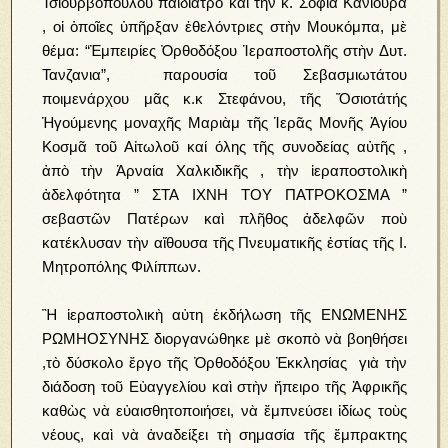
Τσιουρβοπούλου παιδίατρο καὶ τὴν κ. Σοφία Κανιούρα
, οἱ ὁποῖες ὑπῆρξαν ἐθελόντριες στὴν Μουκόμπα, μὲ
θέμα: “Ἐμπειρίες Ὀρθοδόξου Ἱεραποστολῆς στὴν Δυτ.
Τανζανια”, παρουσία τοῦ Σεβασμιωτάτου
ποιμενάρχου μᾶς κ.κ Στεφάνου, τῆς Ὄσιοτάτής
Ἡγούμενης μοναχῆς Μαριὰμ τῆς Ἱερᾶς Μονῆς Ἁγίου
Κοσμᾶ τοῦ Αἰτωλοῦ καί όλης τῆς συνοδείας αὐτῆς ,
ἀπὸ τὴν Ἀρναία Χαλκιδικῆς , τὴν ἱεραποστολικὴ
ἀδελφότητα ” ΣΤΑ ΙΧΝΗ ΤΟΥ ΠΑΤΡΟΚΟΣΜΑ ”
σεβαστῶν Πατέρων καὶ πλῆθος ἀδελφῶν ποὺ
κατέκλυσαν τὴν αἴθουσα τῆς Πνευματικῆς ἑστίας τῆς Ι.
Μητροπόλης Φιλίππων.
Ἢ ἱεραποστολικὴ αὐτη ἐκδήλωση τῆς ΕΝΩΜΕΝΗΣ
ΡΩΜΗΟΣΥΝΗΣ διοργανώθηκε μὲ σκοπὸ νὰ βοηθήσει
,τὸ δύσκολο ἔργο τῆς Ὀρθοδόξου Ἐκκλησίας γιὰ τὴν
διάδοση τοῦ Εὐαγγελίου καὶ στὴν ἤπειρο τῆς Ἀφρικῆς
καθὼς νὰ εὐαισθητοποιήσει, νὰ ἔμπνεύσει ἰδίως τοὺς
νέους, καὶ νὰ ἀναδείξει τὴ σημασία τῆς ἔμπρακτης