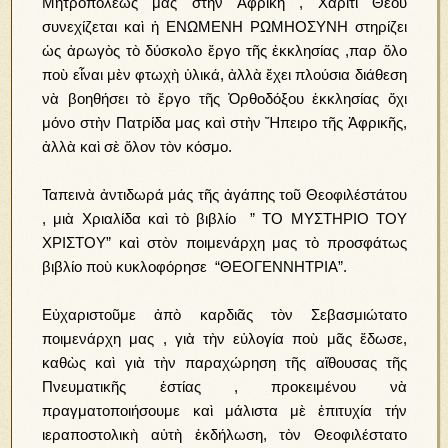
Μητροπόλεως μᾶς στὴν Ἀφρική , Χάριτι Θεοῦ
συνεχίζεται καὶ ἡ ΕΝΩΜΕΝΗ ΡΩΜΗΟΣΥΝΗ στηρίζει
ὡς ἀρωγὸς τὸ δύσκολο ἔργο τῆς ἐκκλησίας ,παρ ὅλο
ποὺ εἶναι μὲν φτωχὴ ὑλικά, ἀλλὰ ἔχει πλούσια διάθεση
νὰ βοηθήσει τὸ ἔργο τῆς Ὀρθοδόξου ἐκκλησίας ὄχι
μόνο στὴν Πατρίδα μας καὶ στὴν Ἤπειρο τῆς Ἀφρικῆς,
ἀλλὰ καὶ σὲ ὅλον τὸν κόσμο.
Ταπεινὰ ἀντιδωρά μάς τῆς ἀγάπης τοῦ Θεοφιλέστάτου
, μιὰ Χριαλίδα καὶ τὸ βιβλίο ” ΤΟ ΜΥΣΤΗΡΙΟ ΤΟΥ
ΧΡΙΣΤΟΥ” καὶ στὸν ποιμενάρχη μας τὸ προσφάτως
βιβλίο ποὺ κυκλοφόρησε “ΘΕΟΓΕΝΝΗΤΡΙΑ”.
Εὐχαριστοῦμε ἀπὸ καρδιᾶς τὸν Σεβασμιώτατο
ποιμενάρχη μας , γιὰ τὴν εὐλογία ποὺ μᾶς ἔδωσε,
καθὼς καὶ γιὰ τὴν παραχώρηση τῆς αἴθουσας τῆς
Πνευματικῆς ἑστίας , προκειμένου νὰ
πραγματοποιήσουμε καὶ μάλιστα μὲ ἐπιτυχία τήν
ιεραποστολικὴ αὐτὴ ἐκδήλωση, τὸν Θεοφιλέστατο