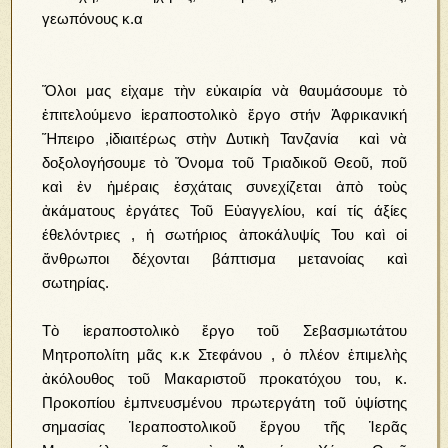
γεωπόνους κ.α
Ὅλοι μας εἰχαμε τὴν εὐκαιρία νὰ θαυμάσουμε τὸ
ἐπιτελούμενο ἱεραποστολικὸ ἔργο στήν Ἀφρικανική
Ἥπειρο ,ἰδιαιτέρως στὴν Δυτικὴ Τανζανία καὶ νὰ
δοξολογήσουμε τὸ Ὄνομα τοῦ Τριαδικοῦ Θεοῦ, ποῦ
καὶ ἐν ἡμέραις ἑσχάταις συνεχίζεται ἀπὸ τοὺς
ἀκάματους ἐργάτες Τοῦ Εὐαγγελίου, καί τίς άξίες
έθελόντριες , ἡ σωτήριος ἀποκάλυψίς Του καὶ οἱ
ἄνθρωποι δέχονται βάπτισμα μετανοίας καὶ
σωτηρίας.
Τὸ ἱεραποστολικὸ ἔργο τοῦ Σεβασμιωτάτου
Μητροπολίτη μᾶς κ.κ Στεφάνου , ὁ πλέον ἐπιμελὴς
ἀκόλουθος τοῦ Μακαριστοῦ προκατόχου του, κ.
Προκοπίου ἐμπνευσμένου πρωτεργάτη τοῦ ὑψίστης
σημασίας Ἱεραποστολικοῦ ἔργου τῆς Ἱερᾶς