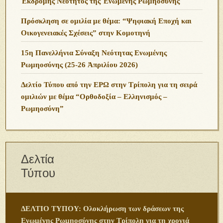
Ἐκδρομῆς Νεότητος τῆς Ἑνωμένης Ρωμηοσύνης
Πρόσκληση σε ομιλία με θέμα: “Ψηφιακή Εποχή και
Οικογενειακές Σχέσεις” στην Κομοτηνή
15η Πανελλήνια Σύναξη Νεότητας Ενωμένης
Ρωμηοσύνης (25-26 Ἀπριλίου 2026)
Δελτίο Τύπου από την ΕΡΩ στην Τρίπολη για τη σειρά
ομιλιών με θέμα “Ορθοδοξία – Ελληνισμός –
Ρωμηοσύνη”
Δελτία
Τύπου
ΔΕΛΤΙΟ ΤΥΠΟΥ: Ολοκλήρωση των δράσεων της
Ενωμένης Ρωμηοσύνης στην Τρίπολη για τη χρονιά