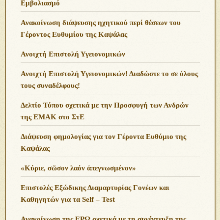
Εμβολιασμό
Ανακοίνωση διάψευσης ηχητικού περί θέσεων του
Γέροντος Ευθυμίου της Καψάλας
Ανοιχτή Επιστολή Υγειονομικών
Ανοιχτή Επιστολή Υγειονομικών! Διαδώστε το σε όλους
τους συναδέλφους!
Δελτίο Τύπου σχετικά με την Προσφυγή των Ανδρών
της ΕΜΑΚ στο ΣτΕ
Διάψευση φημολογίας για τον Γέροντα Ευθύμιο της
Καψάλας
«Κύριε, σῶσον λαόν ἀπεγνωσμένον»
Επιστολές Εξώδικης Διαμαρτυρίας Γονέων και
Καθηγητών για τα Self – Test
Ανακοίνωση της ΕΡΩ σχετικά με τη συνέντευξη της