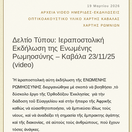
19 Μαρτίου 2026
ΑΡΧΕΙΑ VIDEO
ΗΜΕΡΙΔΕΣ-ΕΚΔΗΛΩΣΕΙΣ
ΟΠΤΙΚΟΑΚΟΥΣΤΙΚΟ ΥΛΙΚΟ
ΧΑΡΤΗΣ ΚΑΒΑΛΑΣ
ΧΑΡΤΗΣ ΡΩΜΝΙΩΝ
Δελτίο Τύπου: Ιεραποστολική
Εκδήλωση της Ενωμένης
Ρωμηοσύνης – Καβάλα 23/11/25
(video)
Ἢ ἱεραποστολικὴ αὐτη ἐκδήλωση τῆς ΕΝΩΜΕΝΗΣ
ΡΩΜΗΟΣΥΝΗΣ διοργανώθηκε μὲ σκοπὸ νὰ βοηθήσει ,τὸ
δύσκολο ἔργο τῆς Ὀρθοδόξου Ἐκκλησίας γιὰ τὴν
διάδοση τοῦ Εὐαγγελίου καὶ στὴν ἤπειρο τῆς Ἀφρικῆς
καθὼς νὰ εὐαισθητοποιήσει, νὰ ἔμπνεύσει ἰδίως τοὺς
νέους, καὶ νὰ ἀναδείξει τὴ σημασία τῆς ἔμπρακτης ἀγάπης
καὶ τῆς διακονίας, σὲ αὐτοὺς τοὺς ἀνθρώπους, ποὺ ἔχουν
τόσες ἀνάγκες.