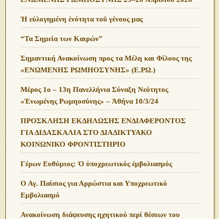
Ἡ εὐλογημένη ἑνότητα τοῦ γένους μας
“Τα Σημεία των Καιρών”
Σημαντική Ανακοίνωση προς τα Μέλη και Φίλους της
«ΕΝΩΜΕΝΗΣ ΡΩΜΗΟΣΥΝΗΣ» (Ε.ΡΩ.)
Μέρος 1ο – 13η Πανελλήνια Σύναξη Νεότητος
«Ἑνωμένης Ρωμηοσύνης» – Ἀθήνα 10/3/24
ΠΡΟΣΚΛΗΣΗ ΕΚΔΗΛΩΣΗΣ ΕΝΔΙΑΦΕΡΟΝΤΟΣ
ΓΙΑ ΔΙΔΑΣΚΑΛΙΑ ΣΤΟ ΔΙΑΔΙΚΤΥΑΚΟ
ΚΟΙΝΩΝΙΚΟ ΦΡΟΝΤΙΣΤΗΡΙΟ
Γέρων Ευθύμιος: Ὁ ὑποχρεωτικός ἐμβολιασμός
Ο Αγ. Παίσιος για Αρρώστια και Υποχρεωτικό
Εμβολιασμό
Ανακοίνωση διάψευσης ηχητικού περί θέσεων του