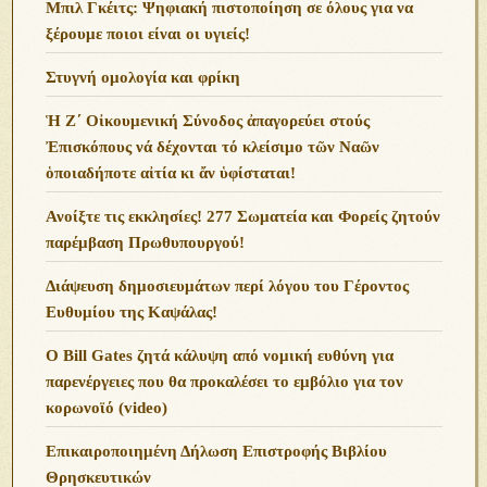
Μπιλ Γκέιτς: Ψηφιακή πιστοποίηση σε όλους για να
ξέρουμε ποιοι είναι οι υγιείς!
Στυγνή ομολογία και φρίκη
Ἡ Ζ΄ Οἰκουμενική Σύνοδος ἀπαγορεύει στούς
Ἐπισκόπους νά δέχονται τό κλείσιμο τῶν Ναῶν
ὁποιαδήποτε αἰτία κι ἄν ὑφίσταται!
Ανoίξτε τις εκκλησίες! 277 Σωματεία και Φορείς ζητούν
παρέμβαση Πρωθυπουργού!
Διάψευση δημοσιευμάτων περί λόγου του Γέροντος
Ευθυμίου της Καψάλας!
O Bill Gates ζητά κάλυψη από νομική ευθύνη για
παρενέργειες που θα προκαλέσει το εμβόλιο για τον
κορωνοϊό (video)
Επικαιροποιημένη Δήλωση Επιστροφής Βιβλίου
Θρησκευτικών