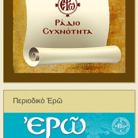
Περιοδικὸ Ἐρῶ