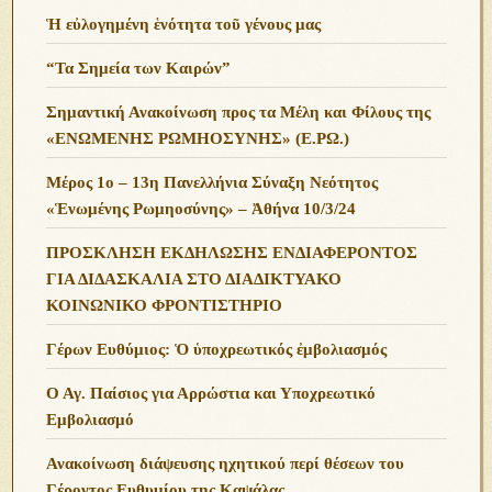
Ἡ εὐλογημένη ἑνότητα τοῦ γένους μας
“Τα Σημεία των Καιρών”
Σημαντική Ανακοίνωση προς τα Μέλη και Φίλους της
«ΕΝΩΜΕΝΗΣ ΡΩΜΗΟΣΥΝΗΣ» (Ε.ΡΩ.)
Μέρος 1ο – 13η Πανελλήνια Σύναξη Νεότητος
«Ἑνωμένης Ρωμηοσύνης» – Ἀθήνα 10/3/24
ΠΡΟΣΚΛΗΣΗ ΕΚΔΗΛΩΣΗΣ ΕΝΔΙΑΦΕΡΟΝΤΟΣ
ΓΙΑ ΔΙΔΑΣΚΑΛΙΑ ΣΤΟ ΔΙΑΔΙΚΤΥΑΚΟ
ΚΟΙΝΩΝΙΚΟ ΦΡΟΝΤΙΣΤΗΡΙΟ
Γέρων Ευθύμιος: Ὁ ὑποχρεωτικός ἐμβολιασμός
Ο Αγ. Παίσιος για Αρρώστια και Υποχρεωτικό
Εμβολιασμό
Ανακοίνωση διάψευσης ηχητικού περί θέσεων του
Γέροντος Ευθυμίου της Καψάλας