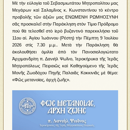
Μὲ τὴν εὐλογία τοῦ Σεβασμιωτάτου Μητροπολίτου μας
Μεγάρων καὶ Σαλαμῖνος κ. Κωνσταντίνου τὸ κέντρο
προβολῆς τῶν ἀξιῶν μας ΕΝΩΜΕΝΗ ΡΩΜΗΟΣΥΝΗ
σᾶς προσκαλεῖ στὴν Παράκληση στὸν Τίμιο Πρόδρομο
ποὺ θὰ τελεσθεῖ στὸ ἱερὸ βυζαντινὸ παρεκκλήσιο τοῦ
11ου αἰ. Ἁγίου Ἰωάννου (Ρέστη) τὴν Πέμπτη 9 Ἰουλίου
2026 στὶς 7.30 μ.μ.. Μετὰ τὴν Παράκληση θὰ
ἀκολουθήσει ὁμιλία ἀπὸ τὸν Πανοσιολογιώτατο
Ἀρχιμανδρίτη π. Δανιὴλ Ψωῖνο, Ἱεροκήρυκα τῆς Ἱερᾶς
Μητροπόλεως Πειραιῶς καὶ Καθηγούμενο τῆς Ἱερᾶς
Μονῆς Ζωοδόχου Πηγῆς Παλαιᾶς Κοκκινιᾶς μὲ θέμα:
«Φῶς μετανοίας, ἀρχὴ ζωῆς».