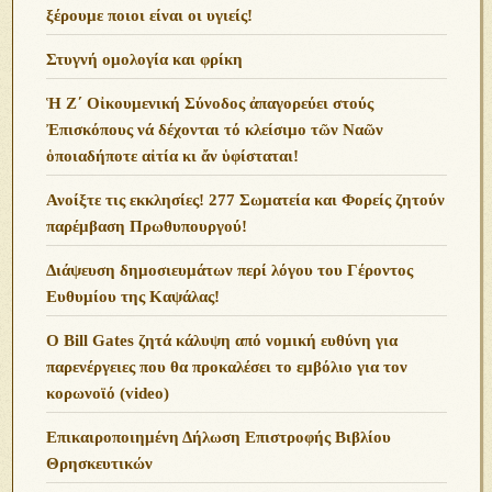
ξέρουμε ποιοι είναι οι υγιείς!
Στυγνή ομολογία και φρίκη
Ἡ Ζ΄ Οἰκουμενική Σύνοδος ἀπαγορεύει στούς
Ἐπισκόπους νά δέχονται τό κλείσιμο τῶν Ναῶν
ὁποιαδήποτε αἰτία κι ἄν ὑφίσταται!
Ανoίξτε τις εκκλησίες! 277 Σωματεία και Φορείς ζητούν
παρέμβαση Πρωθυπουργού!
Διάψευση δημοσιευμάτων περί λόγου του Γέροντος
Ευθυμίου της Καψάλας!
O Bill Gates ζητά κάλυψη από νομική ευθύνη για
παρενέργειες που θα προκαλέσει το εμβόλιο για τον
κορωνοϊό (video)
Επικαιροποιημένη Δήλωση Επιστροφής Βιβλίου
Θρησκευτικών