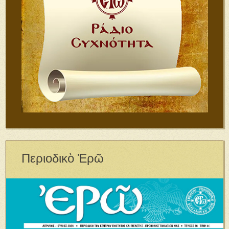
Περιοδικὸ Ἐρῶ