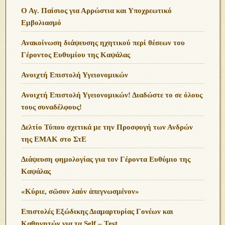
Ο Αγ. Παίσιος για Αρρώστια και Υποχρεωτικό
Εμβολιασμό
Ανακοίνωση διάψευσης ηχητικού περί θέσεων του
Γέροντος Ευθυμίου της Καψάλας
Ανοιχτή Επιστολή Υγειονομικών
Ανοιχτή Επιστολή Υγειονομικών! Διαδώστε το σε όλους
τους συναδέλφους!
Δελτίο Τύπου σχετικά με την Προσφυγή των Ανδρών
της ΕΜΑΚ στο ΣτΕ
Διάψευση φημολογίας για τον Γέροντα Ευθύμιο της
Καψάλας
«Κύριε, σῶσον λαόν ἀπεγνωσμένον»
Επιστολές Εξώδικης Διαμαρτυρίας Γονέων και
Καθηγητών για τα Self – Test