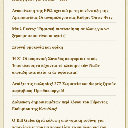
Ανακοίνωση της ΕΡΩ σχετικά με τη συνέντευξη της
Αμερικανίδας Οικονομολόγου κας Κάθριν Όστιν Φιτς
Μπιλ Γκέιτς: Ψηφιακή πιστοποίηση σε όλους για να
ξέρουμε ποιοι είναι οι υγιείς!
Στυγνή ομολογία και φρίκη
Ἡ Ζ΄ Οἰκουμενική Σύνοδος ἀπαγορεύει στούς
Ἐπισκόπους νά δέχονται τό κλείσιμο τῶν Ναῶν
ὁποιαδήποτε αἰτία κι ἄν ὑφίσταται!
Ανoίξτε τις εκκλησίες! 277 Σωματεία και Φορείς ζητούν
παρέμβαση Πρωθυπουργού!
Διάψευση δημοσιευμάτων περί λόγου του Γέροντος
Ευθυμίου της Καψάλας!
O Bill Gates ζητά κάλυψη από νομική ευθύνη για
παρενέργειες που θα προκαλέσει το εμβόλιο για τον