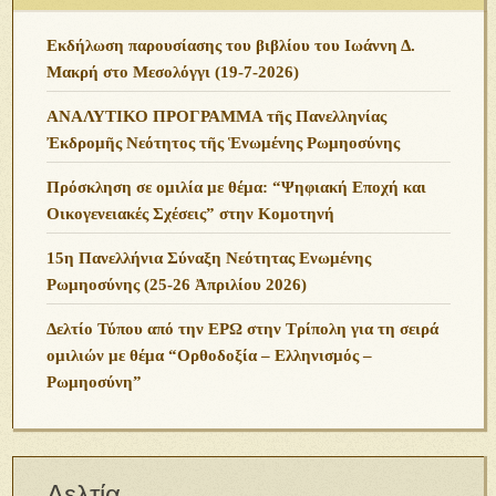
Εκδήλωση παρουσίασης του βιβλίου του Ιωάννη Δ.
Μακρή στο Μεσολόγγι (19-7-2026)
ΑΝΑΛΥΤΙΚΟ ΠΡΟΓΡΑΜΜΑ τῆς Πανελληνίας
Ἐκδρομῆς Νεότητος τῆς Ἑνωμένης Ρωμηοσύνης
Πρόσκληση σε ομιλία με θέμα: “Ψηφιακή Εποχή και
Οικογενειακές Σχέσεις” στην Κομοτηνή
15η Πανελλήνια Σύναξη Νεότητας Ενωμένης
Ρωμηοσύνης (25-26 Ἀπριλίου 2026)
Δελτίο Τύπου από την ΕΡΩ στην Τρίπολη για τη σειρά
ομιλιών με θέμα “Ορθοδοξία – Ελληνισμός –
Ρωμηοσύνη”
Δελτία