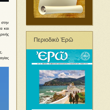
 στην
α και
ρινής
Περιοδικὸ Ἐρῶ
ς.
αγίας