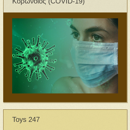
Κορωνοϊός (COVID-19)
Toys 247