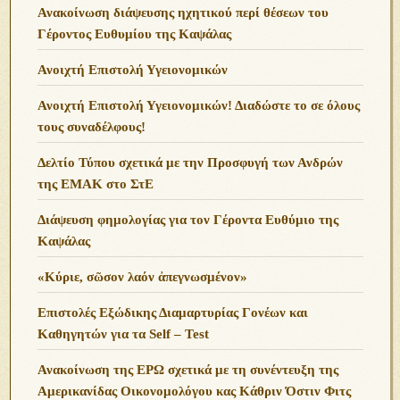
Ανακοίνωση διάψευσης ηχητικού περί θέσεων του
Γέροντος Ευθυμίου της Καψάλας
Ανοιχτή Επιστολή Υγειονομικών
Ανοιχτή Επιστολή Υγειονομικών! Διαδώστε το σε όλους
τους συναδέλφους!
Δελτίο Τύπου σχετικά με την Προσφυγή των Ανδρών
της ΕΜΑΚ στο ΣτΕ
Διάψευση φημολογίας για τον Γέροντα Ευθύμιο της
Καψάλας
«Κύριε, σῶσον λαόν ἀπεγνωσμένον»
Επιστολές Εξώδικης Διαμαρτυρίας Γονέων και
Καθηγητών για τα Self – Test
Ανακοίνωση της ΕΡΩ σχετικά με τη συνέντευξη της
Αμερικανίδας Οικονομολόγου κας Κάθριν Όστιν Φιτς