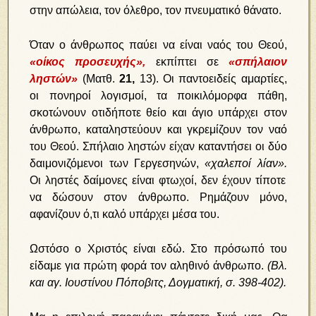
στην απώλεια, τον όλεθρο, τον πνευματικό θάνατο.
Όταν ο άνθρωπος παύει να είναι ναός του Θεού,
«οίκος προσευχής»,
εκπίπτει σε
«σπήλαιον
ληστών»
(Ματθ.
21,
13).
Οι παντοειδείς αμαρτίες,
οι πονηροί λογισμοί, τα ποικιλόμορφα πάθη,
σκοτώνουν οτιδήποτε θείο και άγιο υπάρχει στον
άνθρωπο, καταληστεύουν και γκρεμίζουν τον ναό
του Θεού. Σπήλαιο ληστών είχαν καταντήσει οι δύο
δαιμονιζόμενοι των Γεργεσηνών,
«χαλεποί λίαν».
Οι ληστές δαίμονες είναι φτωχοί, δεν έχουν τίποτε
να δώσουν στον άνθρωπο. Ρημάζουν μόνο,
αφανίζουν ό,τι καλό υπάρχει μέσα του.
Ωστόσο ο Χριστός είναι εδώ. Στο πρόσωπό του
είδαμε για πρώτη φορά τον αληθινό άνθρωπο.
(Βλ.
και αγ. Ιουστίνου Πόποβιτς, Δογματική, σ. 398-402).