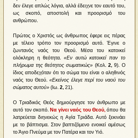
δεν έλεγε απλώς λόγια, αλλά έδειχνε τον εαυτό του,
ως σκοπό, αποστολή και προορισμό του
ανθρώπου.
Πρώτος ο Χριστός ως άνθρωπος έφερε εις πέρας
με τέλειο τρόπο τον προορισμό αυτό. Έγινε ο
ζωντανός ναός του Θεού. Μέσα του κατοικεί
ολόκληρη η θεότητα.
«Εν αυτώ κατοικεί παν το
πλήρωμα της θεότητος σωματικώς»
(Κολ.
2,
9).
Ο
ίδιος αποδεχόταν ότι το σώμα του είναι ο αληθινός
ναός του Θεού.
«Εκείνος έλεγε περί του ναού του
σώματος αυτού»
(Ιω.
2,
21).
Ο Τριαδικός Θεός δημιούργησε τον άνθρωπο με
αυτό τον σκοπό.
Να γίνει
ναός του Θεού,
όπου θα
λατρεύεται διηνεκώς η Αγία Τριάδα. Αυτό ξεκινάει
με το βάπτισμα. Στον βαπτιζόμενο ενοικεί αμέσως
το Άγιο Πνεύμα με τον Πατέρα και τον Υιό.