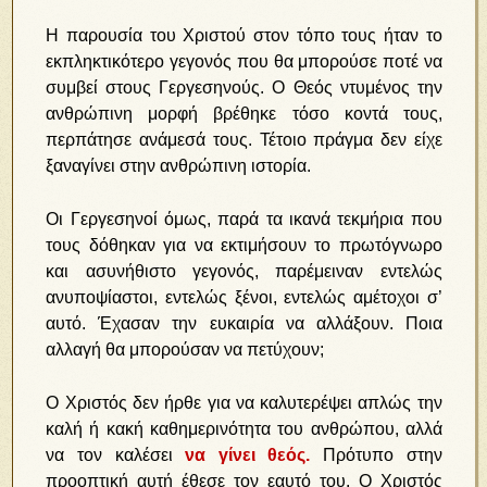
Η παρουσία του Χριστού στον τόπο τους ήταν το
εκπληκτικότερο γεγονός που θα μπορούσε ποτέ να
συμβεί στους Γεργεσηνούς. Ο Θεός ντυμένος την
ανθρώπινη μορφή βρέθηκε τόσο κοντά τους,
περπάτησε ανάμεσά τους. Τέτοιο πράγμα δεν είχε
ξαναγίνει στην ανθρώπινη ιστορία.
Οι Γεργεσηνοί όμως, παρά τα ικανά τεκμήρια που
τους δόθηκαν για να εκτιμήσουν το πρωτόγνωρο
και ασυνήθιστο γεγονός, παρέμειναν εντελώς
ανυποψίαστοι, εντελώς ξένοι, εντελώς αμέτοχοι σ’
αυτό. Έχασαν την ευκαιρία να αλλάξουν. Ποια
αλλαγή θα μπορούσαν να πετύχουν;
Ο Χριστός δεν ήρθε για να καλυτερέψει απλώς την
καλή ή κακή καθημερινότητα του ανθρώπου, αλλά
να τον καλέσει
να γίνει θεός.
Πρότυπο στην
προοπτική αυτή έθεσε τον εαυτό του. Ο Χριστός