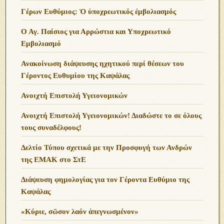
Γέρων Ευθύμιος: Ὁ ὑποχρεωτικός ἐμβολιασμός
Ο Αγ. Παίσιος για Αρρώστια και Υποχρεωτικό
Εμβολιασμό
Ανακοίνωση διάψευσης ηχητικού περί θέσεων του
Γέροντος Ευθυμίου της Καψάλας
Ανοιχτή Επιστολή Υγειονομικών
Ανοιχτή Επιστολή Υγειονομικών! Διαδώστε το σε όλους
τους συναδέλφους!
Δελτίο Τύπου σχετικά με την Προσφυγή των Ανδρών
της ΕΜΑΚ στο ΣτΕ
Διάψευση φημολογίας για τον Γέροντα Ευθύμιο της
Καψάλας
«Κύριε, σῶσον λαόν ἀπεγνωσμένον»