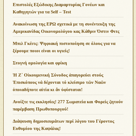
Επιστολές Εξώδικης Διαμαρτυρίας Γονέων και
Καθηγητών για τα Self – Test
Ανακοίνωση της ΕΡΩ σχετικά με τη συνέντευξη της
Αμερικανίδας Οικονομολόγου κας Κάθριν Όστιν Φιτς
Μπιλ Γκέιτς: Ψηφιακή πιστοποίηση σε όλους για να
ξέρουμε ποιοι είναι οι υγιείς!
Στυγνή ομολογία και φρίκη
Ἡ Ζ΄ Οἰκουμενική Σύνοδος ἀπαγορεύει στούς
Ἐπισκόπους νά δέχονται τό κλείσιμο τῶν Ναῶν
ὁποιαδήποτε αἰτία κι ἄν ὑφίσταται!
Ανoίξτε τις εκκλησίες! 277 Σωματεία και Φορείς ζητούν
παρέμβαση Πρωθυπουργού!
Διάψευση δημοσιευμάτων περί λόγου του Γέροντος
Ευθυμίου της Καψάλας!