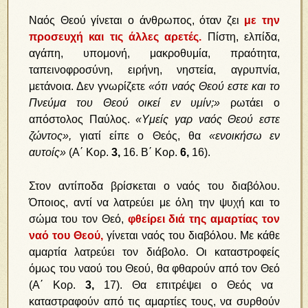
Ναός Θεού γίνεται ο άνθρωπος, όταν ζει
με την
προσευχή και τις άλλες αρετές.
Πίστη, ελπίδα,
αγάπη, υπομονή, μακροθυμία, πραότητα,
ταπεινοφροσύνη, ειρήνη, νηστεία, αγρυπνία,
μετάνοια. Δεν γνωρίζετε
«ότι ναός Θεού εστε και το
Πνεύμα του Θεού οικεί εν υμίν;»
ρωτάει ο
απόστολος Παύλος.
«Υμείς γαρ ναός Θεού εστε
ζώντος»,
γιατί είπε ο Θεός, θα
«ενοικήσω εν
αυτοίς»
(Α΄ Κορ.
3,
16. Β΄ Κορ.
6,
16).
Στον αντίποδα βρίσκεται ο ναός του διαβόλου.
Όποιος, αντί να λατρεύει με όλη την ψυχή και το
σώμα του τον Θεό,
φθείρει διά της αμαρτίας τον
ναό του Θεού,
γίνεται ναός του διαβόλου. Με κάθε
αμαρτία λατρεύει τον διάβολο. Οι καταστροφείς
όμως του ναού του Θεού, θα φθαρούν από τον Θεό
(Α΄ Κορ.
3,
17).
Θα επιτρέψει ο Θεός να
καταστραφούν από τις αμαρτίες τους, να συρθούν