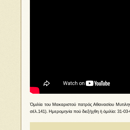
Ὁμιλία του Μακαριστού πατρός Αθανασίου Μυτιληνα
σέλ.141). Ημερομηνία πού διεξήχθη ἡ ὁμιλία: 31-03