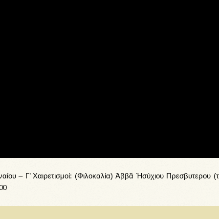
ίου – Γ’ Χαιρετισμοί: (Φιλοκαλία) Ἀββᾶ Ἠσύχιου Πρεσβυτερου (τ
-00