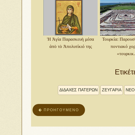
Ἡ Ἁγία Παρασκευὴ μέσα
Τουρκία: Παρουσ
ἀπὸ τὸ Ἀπολυτίκιό της
ποντιακό χο
«τουρκικ.
Ετικέτ
ΔΙΔΑΧΕΣ ΠΑΤΕΡΩΝ
ΖΕΥΓΑΡΙΑ
ΝΕΟ
ΠΡΟΗΓΟΎΜΕΝΟ