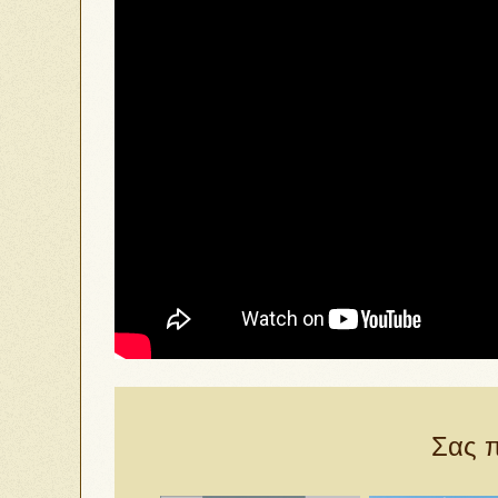
Σας π