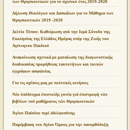
των Θρησκευτικών για το σχολικό έτος 2019-2020
Δήλωση Θεολόγων και Δασκάλων για το Μάθημα των
Θρησκευτικών 2019 -2020
Δελτίο Τύπου: Καθιέρωση από την Ιερά Σύνοδο της
Εκκλησίας της Ελλάδος Ημέρας υπέρ της Ζωής του
Αγέννητου Παιδιού
Ανακοίνωση σχετικά με ματαίωση της διαγωνιστικής
διαδικασίας προμήθειας ταυτοτήτων και λοιπών
εγγράφων ασφαλείας
Για τις σχέσεις μας με πολιτικές κινήσεις
Νέο ὑπόδειγμα ἐπιστολῆς γονέα γιά ἐπιστροφή τῶν
βιβλίων τοῦ μαθήματος τῶν Θρησκευτικῶν
Ἁγίου Παϊσίου περὶ ἀδελφοσύνης
Παρέμβαση του Αγίου Όρους για την πανορθόδοξη