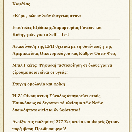
Καψάλας
«Κύριε, σῶσον λαόν ἀπεγνωσμένον»
Επιστολές Εξώδικης Διαμαρτυρίας Γονέων και
Καθηγητών για τα Self – Test
Ανακοίνωση της ΕΡΩ σχετικά με τη συνέντευξη της
Αμερικανίδας Οικονομολόγου κας Κάθριν Όστιν Φιτς
Μπιλ Γκέιτς: Ψηφιακή πιστοποίηση σε όλους για να
ξέρουμε ποιοι είναι οι υγιείς!
Στυγνή ομολογία και φρίκη
Ἡ Ζ΄ Οἰκουμενική Σύνοδος ἀπαγορεύει στούς
Ἐπισκόπους νά δέχονται τό κλείσιμο τῶν Ναῶν
ὁποιαδήποτε αἰτία κι ἄν ὑφίσταται!
Ανoίξτε τις εκκλησίες! 277 Σωματεία και Φορείς ζητούν
παρέμβαση Πρωθυπουργού!