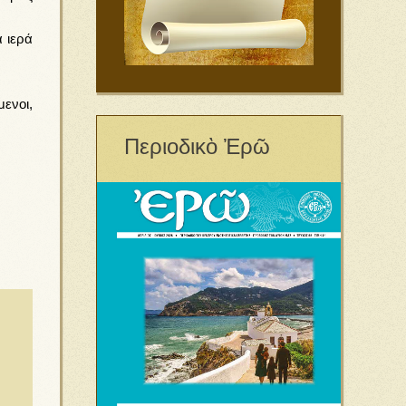
 ιερά
ενοι,
Περιοδικὸ Ἐρῶ