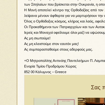
των Σπηλαίων που βρίσκεται στην Ουκρανία, η οποί
Η Μονή αποτελεί κέντρο της Ορθοδοξίας από τον 1
λείψανα μένουν άφθαρτα για να μαρτυρήσουν την 
Όλος ο Ορθόδοξος κόσμος, κλήρος και λαός, οφείλ
Οι Προκαθήμενοι των Πατριαρχείων και των Αυτοκε
Ιερείς και Μοναχοί οφείλουμε όλοι μαζί να υψώσουμ
Ας μη σιωπούμε!
Ας μη κλειστούμε στον εαυτόν μας!
Ας συμπαρασταθούμε στους αδερφούς μας.
+Ο Μητροπολίτης Αντινόης Παντελεήμων Π. Λαμπα
Ενορία Τιμίου Προδρόμου Χώρας
852 00 Κάλυμνος – Greece
Σας π