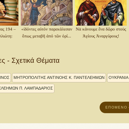
ας 194 –
«ἰδόντες αὐτόν παρεκάλεσαν
Νὰ κάνουμε ἕνα δῶρο στοὺς
λλιώτη:
ὅπως μεταβῆ ἀπό τῶν ὁρί...
Ἁγίους Ἀναργύρους!
ες - Σχετικά Θέματα
ΜΝΟΣ
ΜΗΤΡΟΠΟΛΊΤΗΣ ΑΝΤΙΝΌΗΣ Κ. ΠΑΝΤΕΛΕΉΜΩΝ
ΟΥΚΡΑΝΊΑ
ΛΕΉΜΩΝ Π. ΛΑΜΠΑΔΆΡΙΟΣ
ΕΠΌΜΕΝΟ