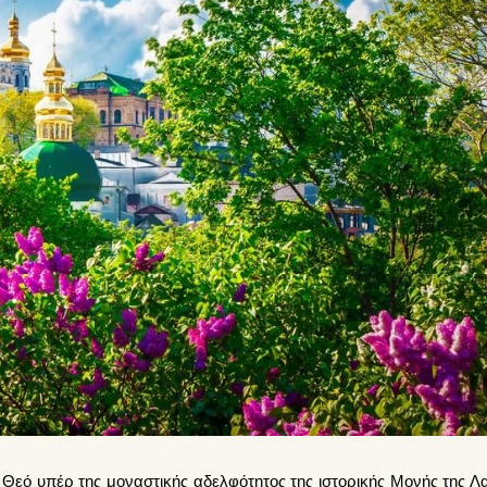
εό υπέρ της μοναστικής αδελφότητος της ιστορικής Μονής της Λ