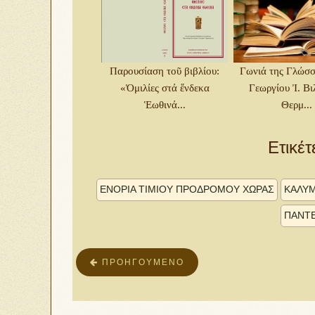
Παρουσίαση τοῦ βιβλίου:
Γωνιά της Γλώσσ
«Ὁμιλίες στά ἕνδεκα
Γεωργίου Ἰ. Βι
Ἑωθινά...
Θερμ...
Ετικέτ
ΕΝΟΡΊΑ ΤΙΜΊΟΥ ΠΡΟΔΡΌΜΟΥ ΧΏΡΑΣ
ΚΑΛΥ
ΠΑΝΤΕ
ΠΡΟΗΓΟΎΜΕΝΟ