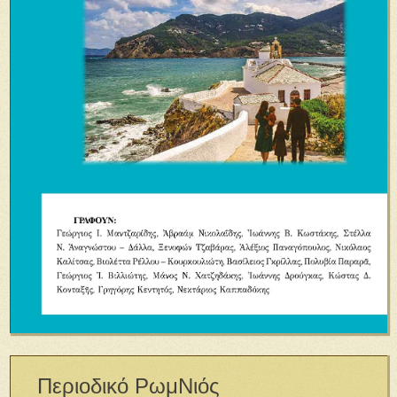
Περιοδικό ΡωμΝιός