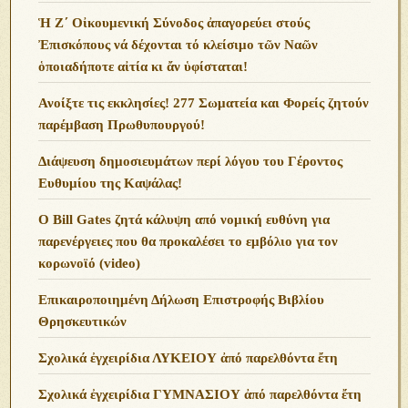
Ἡ Ζ΄ Οἰκουμενική Σύνοδος ἀπαγορεύει στούς
Ἐπισκόπους νά δέχονται τό κλείσιμο τῶν Ναῶν
ὁποιαδήποτε αἰτία κι ἄν ὑφίσταται!
Ανoίξτε τις εκκλησίες! 277 Σωματεία και Φορείς ζητούν
παρέμβαση Πρωθυπουργού!
Διάψευση δημοσιευμάτων περί λόγου του Γέροντος
Ευθυμίου της Καψάλας!
O Bill Gates ζητά κάλυψη από νομική ευθύνη για
παρενέργειες που θα προκαλέσει το εμβόλιο για τον
κορωνοϊό (video)
Επικαιροποιημένη Δήλωση Επιστροφής Βιβλίου
Θρησκευτικών
Σχολικά ἐγχειρίδια ΛΥΚΕΙΟΥ ἀπό παρελθόντα ἔτη
Σχολικά ἐγχειρίδια ΓΥΜΝΑΣΙΟΥ ἀπό παρελθόντα ἔτη