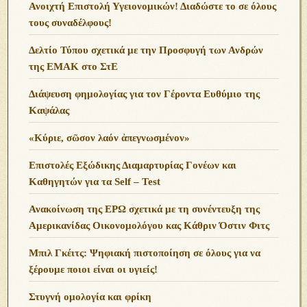
Ανοιχτή Επιστολή Υγειονομικών! Διαδώστε το σε όλους
τους συναδέλφους!
Δελτίο Τύπου σχετικά με την Προσφυγή των Ανδρών
της ΕΜΑΚ στο ΣτΕ
Διάψευση φημολογίας για τον Γέροντα Ευθύμιο της
Καψάλας
«Κύριε, σῶσον λαόν ἀπεγνωσμένον»
Επιστολές Εξώδικης Διαμαρτυρίας Γονέων και
Καθηγητών για τα Self – Test
Ανακοίνωση της ΕΡΩ σχετικά με τη συνέντευξη της
Αμερικανίδας Οικονομολόγου κας Κάθριν Όστιν Φιτς
Μπιλ Γκέιτς: Ψηφιακή πιστοποίηση σε όλους για να
ξέρουμε ποιοι είναι οι υγιείς!
Στυγνή ομολογία και φρίκη