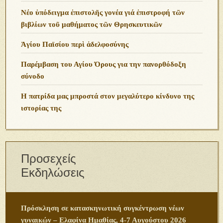
Νέο ὑπόδειγμα ἐπιστολῆς γονέα γιά ἐπιστροφή τῶν
βιβλίων τοῦ μαθήματος τῶν Θρησκευτικῶν
Ἁγίου Παϊσίου περὶ ἀδελφοσύνης
Παρέμβαση του Αγίου Όρους για την πανορθόδοξη
σύνοδο
Η πατρίδα μας μπροστά στον μεγαλύτερο κίνδυνο της
ιστορίας της
Προσεχείς
Εκδηλώσεις
Πρόσκληση σε κατασκηνωτική συγκέντρωση νέων
γυναικών – Ελαφίνα Ημαθίας, 4-7 Αυγούστου 2026