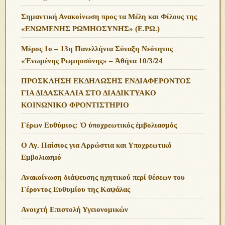
Σημαντική Ανακοίνωση προς τα Μέλη και Φίλους της
«ΕΝΩΜΕΝΗΣ ΡΩΜΗΟΣΥΝΗΣ» (Ε.ΡΩ.)
Μέρος 1ο – 13η Πανελλήνια Σύναξη Νεότητος
«Ἑνωμένης Ρωμηοσύνης» – Ἀθήνα 10/3/24
ΠΡΟΣΚΛΗΣΗ ΕΚΔΗΛΩΣΗΣ ΕΝΔΙΑΦΕΡΟΝΤΟΣ
ΓΙΑ ΔΙΔΑΣΚΑΛΙΑ ΣΤΟ ΔΙΑΔΙΚΤΥΑΚΟ
ΚΟΙΝΩΝΙΚΟ ΦΡΟΝΤΙΣΤΗΡΙΟ
Γέρων Ευθύμιος: Ὁ ὑποχρεωτικός ἐμβολιασμός
Ο Αγ. Παίσιος για Αρρώστια και Υποχρεωτικό
Εμβολιασμό
Ανακοίνωση διάψευσης ηχητικού περί θέσεων του
Γέροντος Ευθυμίου της Καψάλας
Ανοιχτή Επιστολή Υγειονομικών