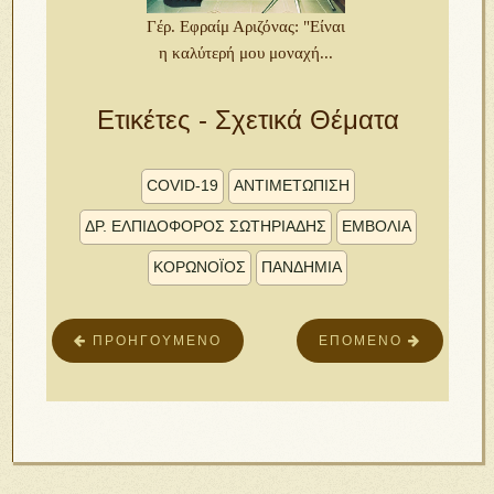
Γέρ. Εφραίμ Αριζόνας: "Είναι
η καλύτερή μου μοναχή...
Ετικέτες - Σχετικά Θέματα
COVID-19
ΑΝΤΙΜΕΤΏΠΙΣΗ
ΔΡ. ΕΛΠΙΔΟΦΌΡΟΣ ΣΩΤΗΡΙΆΔΗΣ
ΕΜΒΌΛΙΑ
ΚΟΡΩΝΟΪΌΣ
ΠΑΝΔΗΜΙΑ
ΠΡΟΗΓΟΎΜΕΝΟ
ΕΠΌΜΕΝΟ