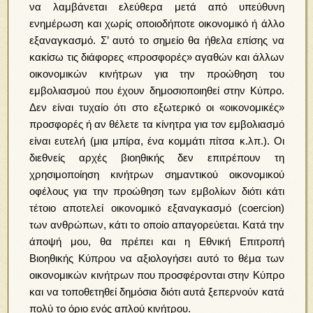
να λαμβάνεται ελεύθερα μετά από υπεύθυνη
ενημέρωση και χωρίς οποιοδήποτε οικονομικό ή άλλο
εξαναγκασμό. Σ’ αυτό το σημείο θα ήθελα επίσης να
κακίσω τις διάφορες «προσφορές» αγαθών και άλλων
οικονομικών κινήτρων για την προώθηση του
εμβολιασμού που έχουν δημοσιοποιηθεί στην Κύπρο.
Δεν είναι τυχαίο ότι στο εξωτερικό οι «οικονομικές»
προσφορές ή αν θέλετε τα κίνητρα για τον εμβολιασμό
είναι ευτελή (μια μπίρα, ένα κομμάτι πίτσα κ.λπ.). Οι
διεθνείς αρχές βιοηθικής δεν επιτρέπουν τη
χρησιμοποίηση κινήτρων σημαντικού οικονομικού
οφέλους για την προώθηση των εμβολίων διότι κάτι
τέτοιο αποτελεί οικονομικό εξαναγκασμό (coercion)
των ανθρώπων, κάτι το οποίο απαγορεύεται. Κατά την
άποψή μου, θα πρέπει και η Εθνική Επιτροπή
Βιοηθικής Κύπρου να αξιολογήσει αυτό το θέμα των
οικονομικών κινήτρων που προσφέρονται στην Κύπρο
και να τοποθετηθεί δημόσια διότι αυτά ξεπερνούν κατά
πολύ το όριο ενός απλού κινήτρου.