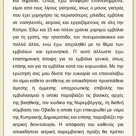
και δημόσια. Όπως έχω αναφέρει επανειλημμένα,
είμαι από τους λίγους γιατρούς, ίσως ο μόνος γιατρός
που έχει χορηγήσει τις περισσότερες χιλιάδες εμβόλια
σε νοσηλευτές, ιατρούς και εργαζόμενους σε όλη την
Κύπρο. Εδώ και 15 και πλέον χρόνια χορηγώ εμβόλια
για τη γρίπη, την ηπατίτιδα, τον πνευμονιόκοκκο και
πολλά άλλα, ενώ έχω ασχοληθεί με το θέμα των
εμβολίων και ερευνητικά. Γι’ αυτό άλλωστε έχω
επιστημονική άποψη για τα εμβόλια γενικά, όπως
επίσης και για τα εμβόλια κατά του κορωνοϊού. Με την
ερώτησή σας μου δίνετε την ευκαιρία να επαναλάβω
ότι είμαι κάθετα αντίθετος σε οποιαδήποτε προσπάθεια
άμεσης ή έμμεσης υποχρεωτικής επιβολής του
εμβολιασμού η οποία παραβιάζει τις βασικές αρχές
της βιοηθικής, τον κώδικα της Νυρεμβέργης, τη διεθνή
σύμβαση του Οβιέδο η οποία έχει επικυρωθεί με νόμο
της Κυπριακής Δημοκρατίας και επίσης παραβιάζει την
ιατρική δεοντολογία. Η απόφαση του καθενός για
οποιαδήποτε ιατρική παρεμβατική πράξη θα πρέπει