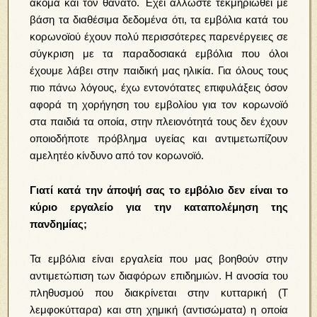
ακόμα και τον θάνατο. Έχει άλλωστε τεκμηριωθεί με
βάση τα διαθέσιμα δεδομένα ότι, τα εμβόλια κατά του
κορωνοϊού έχουν πολύ περισσότερες παρενέργειες σε
σύγκριση με τα παραδοσιακά εμβόλια που όλοι
έχουμε λάβει στην παιδική μας ηλικία. Για όλους τους
πιο πάνω λόγους, έχω εντονότατες επιφυλάξεις όσον
αφορά τη χορήγηση του εμβολίου για τον κορωνοϊό
στα παιδιά τα οποία, στην πλειονότητά τους δεν έχουν
οποιοδήποτε πρόβλημα υγείας και αντιμετωπίζουν
αμελητέο κίνδυνο από τον κορωνοϊό.
Γιατί κατά την άποψή σας το εμβόλιο δεν είναι το
κύριο εργαλείο για την καταπολέμηση της
πανδημίας;
Τα εμβόλια είναι εργαλεία που μας βοηθούν στην
αντιμετώπιση των διαφόρων επιδημιών. Η ανοσία του
πληθυσμού που διακρίνεται στην κυτταρική (Τ
λεμφοκύτταρα) και στη χημική (αντισώματα) η οποία