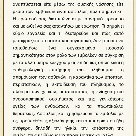
αναπτύσσεται είτε μέσω της φυσικής νόσησης είτε
μέσω των εμβολίων είναι ασφαλώς πολύ σημαντική.
Η ερώτησή σας διατυπώνεται με αρνητικό πρόσημο
και με ωθεί να σας απαντήσω με ερώτηση. Τι σημαίνει
κύριο εργαλείο και τι δευτερεύον και πώς αυτό
μεταφράζεται ποσοτικά και συγκριτικά; Δεν μπορώ να
τοποθετήσω ένα συγκεκριμένο ποσοστό
σημαντικότητας στον ρόλο των εμβολίων σε σύγκριση
με τα άλλα μέτρα ελέγχου μιας επιδημίας όπως είναι η
επιδημιολογική επιτήρηση του πληθυσμού, η
απομόνωση των ασθενών, η καραντίνα των ύποπτων
περιστατικών, η εκπαίδευση του πληθυσμού, το
πλύσιμο των χεριών, οι αποστάσεις, η ενίσχυση του
ανοσοποιητικού συστήματος και της γενικότερης
υγείας των ανθρώπων, και τα πρωτόκολλα
θεραπείας. Ασφαλώς και χρησιμεύουν τα εμβόλια με
τις προϋποθέσεις αξιολόγησης και τα κριτήρια που ήδη
ανέφερα, δηλαδή την ηλικία, την κατάσταση της
υγείας, τους κινδύνους για παρενέργειες και άλλα.