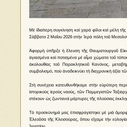
Μὲ ἰδιαίτερη συγκίνηση καὶ χαρὰ φίλοι καὶ μέλη 
Σάββατο 2 Μαΐου 2026 στὴν Ἱερὰ πόλη τοῦ Μεσολο
Ἀφορμὴ ὑπῆρξε ἡ ἔλευση τῆς Θαυματουργοῦ Εἰκό
ἁγιασμένα καὶ ποτισμένα μὲ αἷμα χώματα τοῦ τόπο
ἀκολουθίας τοῦ Παρακλητικοῦ Κανόνος, μεταβ
συμβολισμό, ποὺ ἀναδεικνύει τὴ διαχρονικὴ ἀξία τῶν
Στὴ συνέχεια κατευθυνθήκαμε στὴν εὐρύτερη περι
ἱστορικοὺς ἱεροὺς ναούς, τῶν Παμμεγιστῶν Ταξιαρχῶ
στέκουν ὡς ζωντανοὶ μάρτυρες τῆς πλούσιας ἐκκλη
Τὸ προσκύνημά μας ἐπισφραγίστηκε μὲ μιὰ ὄμορ
Ἐλεοῦσα τῆς Κλεισούρας, ὅπου εἴχαμε τὴν εὐλογί
Ἰγνατίου.