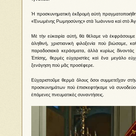
Ἡ προσκυνηματικὴ ἐκδρομὴ αὐτὴ πραγματοποιήθηκε
«Ἑνωμένης Ρωμηοσύνης» στὰ Ἰωάννινα καὶ στὸ Ἀγρ
Μὲ τὴν εὐκαιρία αὐτή, θὰ θέλαμε νὰ ἐκφράσουμε τ
ἀληθινή, χριστιανικὴ φιλοξενία ποὺ βιώσαμε, 
παραδοσιακὰ κεράσματα, ἀλλὰ κυρίως δίνοντάς 
Ἐπίσης, θερμὲς εὐχαριστίες καὶ ἕνα μεγάλο εὐχ
ξενάγηση ποὺ μᾶς προσέφερε.
Εὐχαριστοῦμε θερμὰ ὅλους ὅσοι συμμετεῖχαν στὴ
προσκυνημάτων ποὺ ἐπισκεφτήκαμε νὰ συνοδεύου
ἑπόμενες πνευματικὲς συναντήσεις.