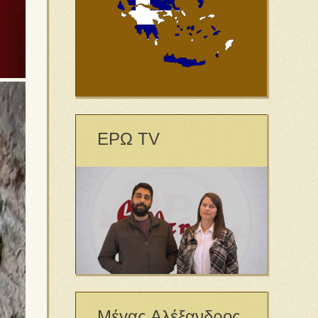
ΕΡΩ TV
Μέγας Αλέξανδρος