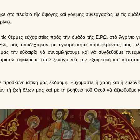
 στὸ πλαίσιο τῆς ἄψογης καὶ γόνιμης συνεργασίας μὲ τὶς ὁμάδε
ίνιο.
ὶς θέρμες εὐχαριστίες πρὸς τὴν ὁμάδα τῆς Ε.ΡΩ. στὸ Ἀγρίνιο γι
καθὼς μᾶς ὑποδέχτηκαν μὲ ἐγκαρδιότητα προσφέροντάς μας πλ
μας τὴν εὐκαιρία νὰ συνομιλήσουμε καὶ νὰ συνδεθοῦμε πνευμα
αριστῶ ὀφείλουμε στὸν ξεναγὸ γιὰ τὴν ἐξαιρετικὴ καὶ κατατοπι
ν προσκυνηματική μας ἐκδρομή. Εὐχόμαστε ἡ χάρη καὶ ἡ εὐλογί
ν τὴ ζωὴ ὅλων μας καὶ μὲ τὴ βοήθεια τοῦ Θεοῦ νὰ ἀξιωθοῦμε κ