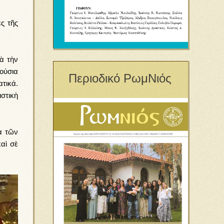
ς τῆς
ὰ τὴν
ούσια
Περιοδικό ΡωμΝιός
τικά.
στικὴ
α τῶν
αὶ σὲ