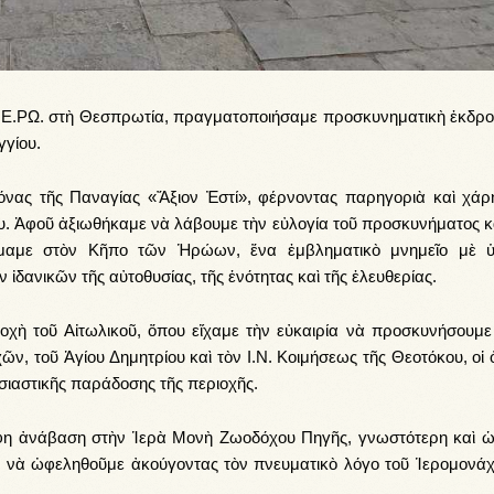
τῆς Ε.ΡΩ. στὴ Θεσπρωτία, πραγματοποιήσαμε προσκυνηματικὴ ἐκδρο
γγίου.
νας τῆς Παναγίας «Ἄξιον Ἐστί», φέρνοντας παρηγοριὰ καὶ χάρ
υ. Ἀφοῦ ἀξιωθήκαμε νὰ λάβουμε τὴν εὐλογία τοῦ προσκυνήματος κα
ήμαμε στὸν Κῆπο τῶν Ἡρώων, ἕνα ἐμβληματικὸ μνημεῖο μὲ 
 ἰδανικῶν τῆς αὐτοθυσίας, τῆς ἑνότητας καὶ τῆς ἐλευθερίας.
οχὴ τοῦ Αἰτωλικοῦ, ὅπου εἴχαμε τὴν εὐκαιρία νὰ προσκυνήσουμε 
ν, τοῦ Ἁγίου Δημητρίου καὶ τὸν Ι.Ν. Κοιμήσεως τῆς Θεοτόκου, οἱ 
σιαστικῆς παράδοσης τῆς περιοχῆς.
φη ἀνάβαση στὴν Ἱερὰ Μονὴ Ζωοδόχου Πηγῆς, γνωστότερη καὶ ὡ
α νὰ ὠφεληθοῦμε ἀκούγοντας τὸν πνευματικὸ λόγο τοῦ Ἱερομονάχ