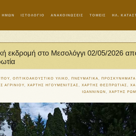
Ι ΗΜΩΝ
ΙΣΤΟΛΟΓΙΟ
ΑΝΑΚΟΙΝΩΣΕΙΣ
ΤΟΜΕΙΣ
ΗΛ. ΚΑΤΑ
ή εκδρομή στο Μεσολόγγι 02/05/2026 απ
ρωτία
ΥΠΟΥ
,
ΟΠΤΙΚΟΑΚΟΥΣΤΙΚΟ ΥΛΙΚΟ
,
ΠΝΕΥΜΑΤΙΚΑ
,
ΠΡΟΣΚΥΝΗΜΑΤΑ
Σ ΑΓΡΙΝΙΟΥ
,
ΧΑΡΤΗΣ ΗΓΟΥΜΕΝΙΤΣΑΣ
,
ΧΑΡΤΗΣ ΘΕΣΠΡΩΤΙΑΣ
,
ΧΑ
ΙΩΑΝΝΙΝΩΝ
,
ΧΑΡΤΗΣ ΡΩ