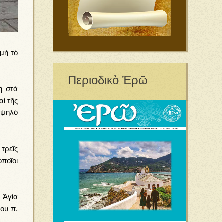
μὴ τὸ
Περιοδικὸ Ἐρῶ
η στὰ
ὶ τῆς
ὑψηλὸ
τρεῖς
ὁποῖοι
 Ἁγία
ου π.