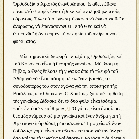
Ὀρθοδοξία ὁ Χριστὸς ἐνανθρώπησε, ἔπαθε, πέθανε
πάνω στὸ σταυρό, ἀναστήθηκε καὶ ἀναλήφθηκε στοὺς
οὐρανούς. Ὅλα αὐτὰ ἔγιναν μὲ σκοπὸ νὰ ἀνακαινισθεῖ ὁ
ἄνθρωπος, νὰ ἐπανασυνδεθεῖ μὲ τὸ Θεὸ καὶ νὰ
ἐπιτευχθεῖ ἡ ἀντικειμενικὴ σωτηρία τοῦ ἀνθρώπινου
φυράματος.
Μία σημαντικὴ διαφορὰ μεταξύ της Ὀρθοδοξίας καὶ
τοῦ Κορανίου εἶναι ἡ θέση τῆς γυναίκας. Μὲ βάση τὴ
Βίβλο, ὁ Θεὸς ἔπλασε τὴ γυναίκα ἀπὸ τὸ πλευρὸ τοῦ
Ἀδὰμ γιὰ νὰ εἶναι ἰσότιμη μὲ ἐκεῖνον, βοηθὸς καὶ
συνοδοιπόρος του στὸν ἀγώνα γιὰ τὴν ἀπόκτηση τῆς
Βασιλείας τῶν Οὐρανῶν. Ὁ Χριστὸς ἐξύψωσε τὴ θέση
τῆς γυναίκας. Δίδασκε ὅτι τὰ δύο φύλα εἶναι ἰσότιμα,
«οὐκ ἔνι ἄρσεν καί θῆλυ»
[7]
. Ὁ γάμος εἶναι ἕνας ἱερὸς
θεσμὸς ἀνάμεσα σὲ μία γυναίκα καὶ ἕναν ἄνδρα γιὰ τὴ
Χριστιανικὴ ὀρθόδοξη διδασκαλία. Ἡ μοιχεία σὲ ἕναν
ὀρθόδοξο γάμο εἶναι καταδικαστέα τόσο γιὰ τὸν ἄνδρα
ὅσο καὶ γιὰ τὴ γυναίκα καὶ ἀποτελεῖ κολάσιμο ἁμάρτημα