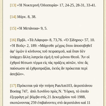
[13]
«Ἡ Νυκτερινὴ Ὁδοιπορία» 17, 24-25, 28-31, 33-41.
[14]
Μάρκ.
8, 38.
[15]
«Ἡ Μετάνοια» 9, 5.
[16]
Πρβλ. «Τά Λάφυρα» 8, 73,76. «Ὁ Σίδηρος» 57, 10.
«Ἡ Βοῦς» 2, 189: «Μάχεσθε μέχρις ὅτου ἀποσοβηθεῖ
ἀφ’ ὑμῶν ὁ κίνδυνος τοῦ πειρασμοῦ, καὶ ὅταν δὲν
ὑπάρχει ἄλλη λατρεία εἰμὴ ἡ τοῦ μόνου Θεοῦ. Ἂν οἱ
ἐχθροὶ θέσωσι τέρμα εἰς τὰς πράξεις αὐτῶν, τότε ἅς
παύσωσιν αἱ ἐχθροπραξίαι, ἐκτὸς ἂν πρόκειται περὶ
ἀσεβῶν».
[17]
Πρόκειται γιὰ τὴν πτήση PanAm103, ἀεροπλάνου
Boeing 747, ἀπὸ Λονδίνο πρὸς Ν. Ὑόρκη, τὸ ὁποῖο
ἐξερράγη μὲ βόμβα στὶς 21 Δεκεμβρίου τοῦ 1988,
σκοτώνοντας 259 ἐπιβαίνοντες στὸ ἀεροπλάνο καὶ 11