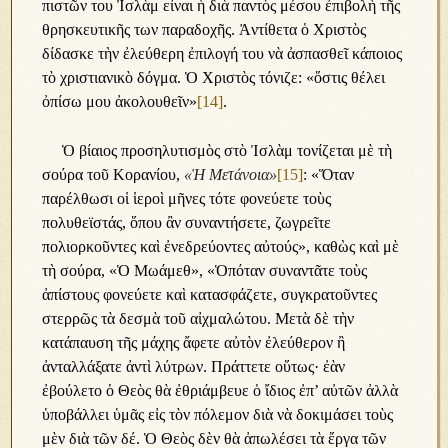
πιστῶν του Ἰσλὰμ εἶναι ἡ διὰ παντὸς μέσου ἐπιβολὴ τῆς
θρησκευτικῆς των παραδοχῆς. Ἀντίθετα ὁ Χριστὸς
δίδασκε τὴν ἐλεύθερη ἐπιλογή του νὰ ἀσπασθεῖ κάποιος
τὸ χριστιανικὸ δόγμα. Ὁ Χριστὸς τόνιζε: «ὅστις θέλει
ὀπίσω μου ἀκολουθεῖν»
[14]
.
Ὁ βίαιος προσηλυτισμὸς στὸ Ἰσλὰμ τονίζεται μὲ τὴ
σούρα τοῦ Κορανίου,
«Ἡ Μετάνοια»
[15]
: «Ὅταν
παρέλθωσι οἱ ἱεροὶ μῆνες τότε φονεύετε τοὺς
πολυθεϊστάς, ὅπου ἂν συναντήσετε, ζωγρεῖτε
πολιορκοῦντες καὶ ἐνεδρεύοντες αὐτούς», καθὼς καὶ μὲ
τὴ σούρα, «Ὁ Μωάμεθ», «Ὁπόταν συναντᾶτε τοὺς
ἀπίστους φονεύετε καὶ κατασφάζετε, συγκρατοῦντες
στερρῶς τὰ δεσμὰ τοῦ αἰχμαλώτου. Μετὰ δὲ τὴν
κατάπαυση τῆς μάχης ἄφετε αὐτὸν ἐλεύθερον ἢ
ἀνταλλάξατε ἀντὶ λύτρων. Πράττετε οὕτως· ἐὰν
ἐβούλετο ὁ Θεὸς θὰ ἐθριάμβευε ὁ ἴδιος ἐπ’ αὐτῶν ἀλλὰ
ὑποβάλλει ὑμᾶς εἰς τὸν πόλεμον διὰ νὰ δοκιμάσει τοὺς
μὲν διὰ τῶν δέ. Ὁ Θεὸς δὲν θὰ ἀπωλέσει τὰ ἔργα τῶν