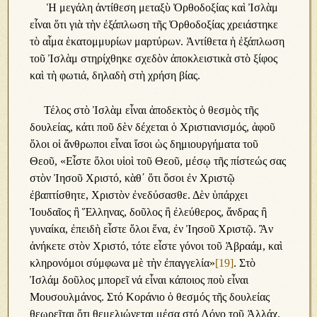
Ἡ μεγάλη ἀντίθεση μεταξὺ Ὀρθοδοξίας καὶ Ἰσλὰμ
εἶναι ὅτι γιὰ τὴν ἐξάπλωση τῆς Ὀρθοδοξίας χρειάστηκε
τὸ αἷμα ἑκατομμυρίων μαρτύρων. Ἀντίθετα ἡ ἐξάπλωση
τοῦ Ἰσλὰμ στηρίχθηκε σχεδὸν ἀποκλειστικὰ στὸ ξίφος
καὶ τὴ φωτιά, δηλαδὴ στὴ χρήση βίας.
Τέλος στὸ Ἰσλὰμ εἶναι ἀποδεκτὸς ὁ θεσμὸς τῆς
δουλείας, κάτι ποῦ δὲν δέχεται ὁ Χριστιανισμός, ἀφοῦ
ὅλοι οἱ ἄνθρωποι εἶναι ἴσοι ὡς δημιουργήματα τοῦ
Θεοῦ, «Εἶστε ὅλοι υἱοὶ τοῦ Θεοῦ, μέσῳ τῆς πίστεώς σας
στὸν Ἰησοῦ Χριστό, κὰθ΄ ὅτι ὅσοι ἐν Χριστῷ
ἐβαπτίσθητε, Χριστὸν ἐνεδύσασθε. Δὲν ὑπάρχει
Ἰουδαῖος ἢ Ἕλληνας, δοῦλος ἢ ἐλεύθερος, ἄνδρας ἢ
γυναίκα, ἐπειδὴ εἶστε ὅλοι ἕνα, ἐν Ἰησοῦ Χριστῷ. Ἂν
ἀνήκετε στὸν Χριστό, τότε εἶστε γόνοι τοῦ Ἀβραάμ, καὶ
κληρονόμοι σύμφωνα μὲ τὴν ἐπαγγελία»
[19]
. Στὸ
Ἰσλάμ δοῦλος μπορεῖ νά εἶναι κάποιος ποὺ εἶναι
Μουσουλμάνος. Στό Κοράνιο ὁ θεσμός τῆς δουλείας
θεωρεῖται ὅτι θεμελιώνεται μέσα στό Λόγο τοῦ Ἀλλάχ.