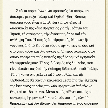
Ἀπὸ τὰ παραπάνω εἶναι προφανὲς ὅτι ὑπάρχουν
διαφορὲς μεταξὺ Ἰσλὰμ καὶ Ὀρθοδοξίας. Βασικὴ
διαφορά τους εἶναι ἡ ἀντίληψη γιὰ τὸν Θεό. Ἡ
διδασκαλία τῆς κάθε θρησκείας γιὰ τὴ θεότητα τοῦ
Ἰησοῦ, τὴ σταύρωση, τὴν ἀνάσταση ἀλλὰ καὶ τὴν
ἀνάληψή Του. Ἡ σαφὴς ὑποτίμηση τῆς θέσεως τῆς
γυναίκας ἀπὸ τὸ Κοράνιο τόσο στὴν κοινωνία, ὅσο καὶ
στὸ γάμο ἀλλὰ καὶ στὸ διαζύγιο. Ὁ ἱερὸς πόλεμος στὸν
ὁποῖο προτρέπει τοὺς πιστούς της ἡ ἰσλαμικὴ θρησκεία
νὰ συμμετάσχουν. Τέλος, ὁ θεσμὸς τῆς δουλείας, ποὺ
εἶναι ἀποδεκτὸς ἀπὸ τὴν ἐπίσημη διδασκαλία τοῦ Ἰσλάμ.
Τὰ μὴ κοινὰ στοιχεῖα μεταξύ του Ἰσλὰμ καὶ τῆς
Ὀρθοδοξίας θὰ φανοῦν καλύτερα μέσα ἀπὸ τὴν ἐξέταση
τῆς ἱστορικῆς πορείας τῶν δύο θρησκειῶν ἀπὸ τὸν 7ο
ἕως καὶ τὸ 18ο αἰώνα. Μέσα στοὺς αἰῶνες αὐτοὺς οἱ
συγκυρίες ἔφεραν πολὺ κοντὰ τοὺς πιστοὺς τῶν δύο
θρησκειῶν καὶ συνέβαλαν στὴ δημιουργία ἑνὸς σκληροῦ