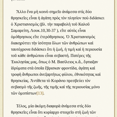
Ἄλλο ἕνα μὴ κοινὸ σημεῖο ἀνάμεσα στὶς δύο
θρησκεῖες εἶναι ἡ ἀγάπη πρὸς τὸν πλησίον ποὺ διδάσκει
ὁ Χριστιανισμὸς (βλ. τὴν παραβολὴ τοῦ Καλοῦ
Σαμαρείτη, Λουκ.10,30-37 ), εἴτε αὐτὸς εἶναι
ὁμόθρησκος εἴτε ἑτερόθρησκος. Ὁ Χριστιανισμὸς
διακηρύττει τὴν ἰσότητα ὅλων τῶν ἀνθρώπων καὶ
ταυτόχρονα διδάσκει ὅτι ἡ ζωή, ἡ τιμὴ καὶ ἡ περιουσία
τοῦ κάθε ἀνθρώπου εἶναι σεβαστή. Πατέρες τῆς
Ἐκκλησίας μας, ὅπως ὁ Μ. Βασίλειος κ.ἄ., ἔφτιαξαν
ἱδρύματα στὰ ὁποῖα ἔβρισκαν φροντίδα, ἀγάπη καὶ
τροφὴ ἄνθρωποι ἀνεξαρτήτως φύλου, ἐθνικότητας καὶ
θρησκείας. Ἀντίθετα τὸ Κοράνιο πρεσβεύει τὸν
σεβασμὸ τῆς ζωῆς, τῆς τιμῆς καὶ τῆς περιουσίας μόνο
τῶν ὁμοπίστων
[13]
.
Τέλος, μία ἀκόμη διαφορὰ ἀνάμεσα στὶς δύο
θρησκεῖες εἶναι ὅτι κυρίαρχο στοιχεῖο στὴ ζωὴ τῶν