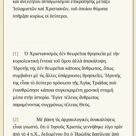
καὶ ἀνελέητου ἀνταγωνισμοῦ ἐπικράτησης μεταξὺ
Ἰσλαμιστῶν καὶ Χριστιανῶν, τοῦ ὁποίου θύματα
ὑπῆρξαν κυρίως οἱ δεύτεροι.
[1]
Ὁ Χριστιανισμὸς δὲν θεωρεῖται θρησκεία μὲ τὴν
κυριολεκτικὴ ἔννοια τοῦ ὅρου ἀλλὰ ἀποκάλυψη.
Ἱδρυτής της δὲν θεωρεῖται κάποιος ἄνθρωπος, ὅπως
συμβαίνει μὲ τὶς ἄλλες ὑπάρχουσες θρησκεῖες. Ἱδρυτὴς
της εἶναι τὸ δεύτερο πρόσωπο τῆς Ἁγίας Τριάδας ποὺ
ἐνανθρώπησε κάποια συγκεκριμένη χρονικὴ στιγμὴ
μέσα στὴν ἱστορία. Ἔγινε τέλειος ἄνθρωπος
παραμένοντας συγχρόνως τέλειος Θεὸς.
[2]
Μὲ βάση τὶς ἀρχαιολογικὲς ἀνακαλύψεις
εἶναι γνωστό, ὅτι ὁ Ἰησοῦς Χριστὸς γεννήθηκε λίγο πρὶν
ἀπὸ τὸ 4 π.Χ., δεδομένου ὅτι ὁ Ἡρώδης βασίλεψε ἀπὸ