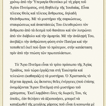
χρόνῳ ἀπὸ τὴν Ὑπεραγία Θεοτόκο μὲ τὴ χάρη τοῦ
Ἁγίου Πνεύματος, στὴ Βηθλεὲμ τῆς Ἰουδαίας. Εἶναι
τέλειος Θεὸς καὶ τέλειος ἄνθρωπος, δηλαδὴ
Θεάνθρωπος. Μὲ τὸ μυστήριο τῆς σαρκώσεως,
σταυρώσεως καὶ ἀναστάσεώς Του ἐλευθερώνει τὸν
ἄνθρωπο ἀπὸ τὰ δεσμὰ τοῦ θανάτου καὶ τὸν λυτρώνει
ἀπὸ τὸν διάβολο καὶ τὴν ἁμαρτία. Μὲ τὴν ἀνάληψή Του,
ἀνεβάζει τὴν ἀνθρώπινη φύση στὸν Πατέρα καὶ τὴν
τοποθετεῖ ἐκεῖ ποὺ ἦταν τὸ πρότερον, στὴν κατάσταση
πρὶν ἀπὸ τὴν πτώση τῶν πρωτοπλάστων.
Τὸ Ἅγιο Πνεῦμα εἶναι τὸ τρίτο πρόσωπο τῆς Ἁγίας
Τριάδος, ποὺ τώρα ἐργάζεται στὴ Ἐκκλησία καὶ
τελειώνει (καθαγιάζει) τὰ μυστήρια. Ὁ Χριστιανὸς τὸ
δέχεται ἀρχικά, ὡς ἄκτιστες θεῖες ἐνέργειες (ποὺ ἐπίσης
ὀνομάζονται Ἅγιον Πνεῦμα) στὸ μυστήριο τοῦ
χρίσματος. Ἐκεῖ λαμβάνει ὅλες τὶς δωρεές Του, τὶς
ὁποῖες, ἐὰν θελήσει νὰ ἀξιοποιήσει, μπορεῖ νὰ
καταξιωθεῖ τῆς μεγάλης χάριτος ποῦ εἶναι ἡ κοινωνία μὲ