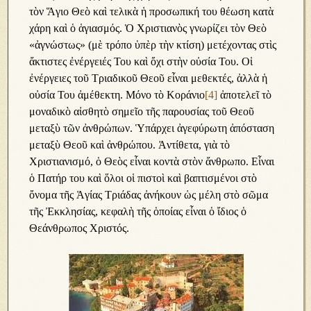
τὸν Ἅγιο Θεὸ καὶ τελικὰ ἡ προσωπική του θέωση κατὰ
χάρη καὶ ὁ ἁγιασμός. Ὁ Χριστιανὸς γνωρίζει τὸν Θεὸ
«ἀγνώστως» (μὲ τρόπο ὑπὲρ τὴν κτίση) μετέχοντας στὶς
ἄκτιστες ἐνέργειές Του καὶ ὄχι στὴν οὐσία Του. Οἱ
ἐνέργειες τοῦ Τριαδικοῦ Θεοῦ εἶναι μεθεκτές, ἀλλὰ ἡ
οὐσία Του ἀμέθεκτη. Μόνο τὸ Κοράνιο
[4]
ἀποτελεῖ τὸ
μοναδικὸ αἰσθητὸ σημεῖο τῆς παρουσίας τοῦ Θεοῦ
μεταξὺ τῶν ἀνθρώπων. Ὑπάρχει ἀγεφύρωτη ἀπόσταση
μεταξὺ Θεοῦ καὶ ἀνθρώπου. Ἀντίθετα, γιὰ τὸ
Χριστιανισμό, ὁ Θεὸς εἶναι κοντὰ στὸν ἄνθρωπο. Εἶναι
ὁ Πατήρ του καὶ ὅλοι οἱ πιστοὶ καὶ βαπτισμένοι στὸ
ὄνομα τῆς Ἁγίας Τριάδας ἀνήκουν ὡς μέλη στὸ σῶμα
τῆς Ἐκκλησίας, κεφαλὴ τῆς ὁποίας εἶναι ὁ ἴδιος ὁ
Θεάνθρωπος Χριστός.