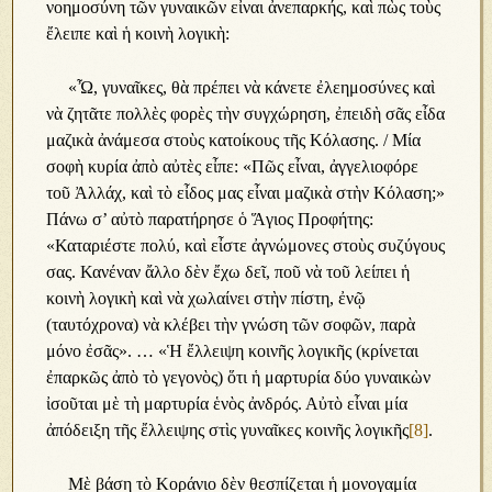
νοημοσύνη τῶν γυναικῶν εἶναι ἀνεπαρκής, καὶ πὼς τοὺς
ἔλειπε καὶ ἡ κοινὴ λογικὴ:
«Ὦ, γυναῖκες, θὰ πρέπει νὰ κάνετε ἐλεημοσύνες καὶ
νὰ ζητᾶτε πολλὲς φορὲς τὴν συγχώρηση, ἐπειδὴ σᾶς εἶδα
μαζικὰ ἀνάμεσα στοὺς κατοίκους τῆς Κόλασης. / Μία
σοφὴ κυρία ἀπὸ αὐτὲς εἶπε: «Πῶς εἶναι, ἀγγελιοφόρε
τοῦ Ἀλλάχ, καὶ τὸ εἶδος μας εἶναι μαζικὰ στὴν Κόλαση;»
Πάνω σ’ αὐτὸ παρατήρησε ὁ Ἅγιος Προφήτης:
«Καταριέστε πολύ, καὶ εἶστε ἀγνώμονες στοὺς συζύγους
σας. Κανέναν ἄλλο δὲν ἔχω δεῖ, ποῦ νὰ τοῦ λείπει ἡ
κοινὴ λογικὴ καὶ νὰ χωλαίνει στὴν πίστη, ἐνῷ
(ταυτόχρονα) νὰ κλέβει τὴν γνώση τῶν σοφῶν, παρὰ
μόνο ἐσᾶς». … «Ἡ ἔλλειψη κοινῆς λογικῆς (κρίνεται
ἐπαρκῶς ἀπὸ τὸ γεγονὸς) ὅτι ἡ μαρτυρία δύο γυναικὼν
ἰσοῦται μὲ τὴ μαρτυρία ἑνὸς ἀνδρός. Αὐτὸ εἶναι μία
ἀπόδειξη τῆς ἔλλειψης στὶς γυναῖκες κοινῆς λογικῆς
[8]
.
Μὲ βάση τὸ Κοράνιο δὲν θεσπίζεται ἡ μονογαμία