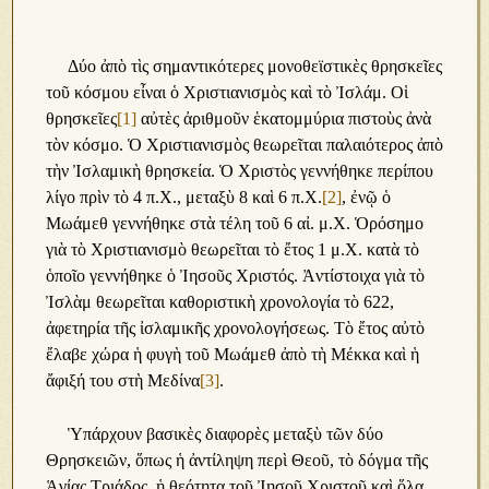
Δύο ἀπὸ τὶς σημαντικότερες μονοθεϊστικὲς θρησκεῖες
τοῦ κόσμου εἶναι ὁ Χριστιανισμὸς καὶ τὸ Ἰσλάμ. Οἱ
θρησκεῖες
[1]
αὐτὲς ἀριθμοῦν ἑκατομμύρια πιστοὺς ἀνὰ
τὸν κόσμο. Ὁ Χριστιανισμὸς θεωρεῖται παλαιότερος ἀπὸ
τὴν Ἰσλαμικὴ θρησκεία. Ὁ Χριστὸς γεννήθηκε περίπου
λίγο πρὶν τὸ 4 π.Χ., μεταξὺ 8 καὶ 6 π.Χ.
[2]
, ἐνῷ ὁ
Μωάμεθ γεννήθηκε στὰ τέλη τοῦ 6 αἰ. μ.Χ. Ὁρόσημο
γιὰ τὸ Χριστιανισμὸ θεωρεῖται τὸ ἔτος 1 μ.Χ. κατὰ τὸ
ὁποῖο γεννήθηκε ὁ Ἰησοῦς Χριστός. Ἀντίστοιχα γιὰ τὸ
Ἰσλὰμ θεωρεῖται καθοριστικὴ χρονολογία τὸ 622,
ἀφετηρία τῆς ἰσλαμικῆς χρονολογήσεως. Τὸ ἔτος αὐτὸ
ἔλαβε χώρα ἡ φυγὴ τοῦ Μωάμεθ ἀπὸ τὴ Μέκκα καὶ ἡ
ἄφιξή του στὴ Μεδίνα
[3]
.
Ὑπάρχουν βασικὲς διαφορὲς μεταξὺ τῶν δύο
Θρησκειῶν, ὅπως ἡ ἀντίληψη περὶ Θεοῦ, τὸ δόγμα τῆς
Ἁγίας Τριάδος, ἡ θεότητα τοῦ Ἰησοῦ Χριστοῦ καὶ ὅλα