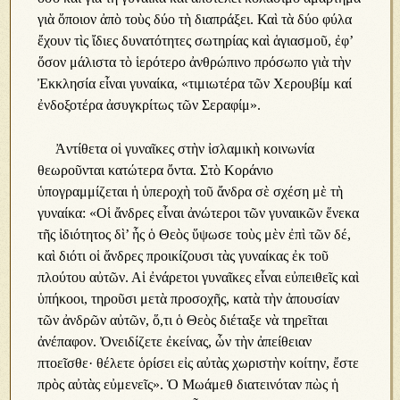
γιὰ ὅποιον ἀπὸ τοὺς δύο τὴ διαπράξει. Καὶ τὰ δύο φύλα
ἔχουν τὶς ἴδιες δυνατότητες σωτηρίας καὶ ἁγιασμοῦ, ἐφ’
ὅσον μάλιστα τὸ ἱερότερο ἀνθρώπινο πρόσωπο γιὰ τὴν
Ἐκκλησία εἶναι γυναίκα, «τιμιωτέρα τῶν Χερουβίμ καί
ἐνδοξοτέρα ἀσυγκρίτως τῶν Σεραφίμ».
Ἀντίθετα οἱ γυναῖκες στὴν ἰσλαμικὴ κοινωνία
θεωροῦνται κατώτερα ὄντα. Στὸ Κοράνιο
ὑπογραμμίζεται ἡ ὑπεροχὴ τοῦ ἄνδρα σὲ σχέση μὲ τὴ
γυναίκα: «Οἱ ἄνδρες εἶναι ἀνώτεροι τῶν γυναικῶν ἕνεκα
τῆς ἰδιότητος δὶ’ ἧς ὁ Θεὸς ὕψωσε τοὺς μὲν ἐπὶ τῶν δέ,
καὶ διότι οἱ ἄνδρες προικίζουσι τὰς γυναίκας ἐκ τοῦ
πλούτου αὐτῶν. Αἱ ἐνάρετοι γυναῖκες εἶναι εὐπειθεῖς καὶ
ὑπήκοοι, τηροῦσι μετὰ προσοχῆς, κατὰ τὴν ἀπουσίαν
τῶν ἀνδρῶν αὐτῶν, ὅ,τι ὁ Θεὸς διέταξε νὰ τηρεῖται
ἀνέπαφον. Ὀνειδίζετε ἐκείνας, ὧν τὴν ἀπείθειαν
πτοεῖσθε· θέλετε ὁρίσει εἰς αὐτὰς χωριστὴν κοίτην, ἔστε
πρὸς αὐτὰς εὐμενεῖς». Ὁ Μωάμεθ διατεινόταν πὼς ἡ