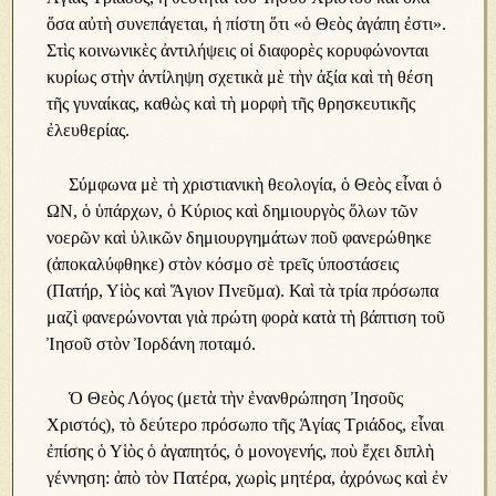
ὅσα αὐτὴ συνεπάγεται, ἡ πίστη ὅτι «ὁ Θεὸς ἀγάπη ἐστι».
Στὶς κοινωνικὲς ἀντιλήψεις οἱ διαφορὲς κορυφώνονται
κυρίως στὴν ἀντίληψη σχετικὰ μὲ τὴν ἀξία καὶ τὴ θέση
τῆς γυναίκας, καθὼς καὶ τὴ μορφὴ τῆς θρησκευτικῆς
ἐλευθερίας.
Σύμφωνα μὲ τὴ χριστιανικὴ θεολογία, ὁ Θεὸς εἶναι ὁ
ΩΝ, ὁ ὑπάρχων, ὁ Κύριος καὶ δημιουργὸς ὅλων τῶν
νοερῶν καὶ ὑλικῶν δημιουργημάτων ποῦ φανερώθηκε
(ἀποκαλύφθηκε) στὸν κόσμο σὲ τρεῖς ὑποστάσεις
(Πατήρ, Υἱὸς καὶ Ἅγιον Πνεῦμα). Καὶ τὰ τρία πρόσωπα
μαζὶ φανερώνονται γιὰ πρώτη φορὰ κατὰ τὴ βάπτιση τοῦ
Ἰησοῦ στὸν Ἰορδάνη ποταμό.
Ὁ Θεὸς Λόγος (μετὰ τὴν ἐνανθρώπηση Ἰησοῦς
Χριστός), τὸ δεύτερο πρόσωπο τῆς Ἁγίας Τριάδος, εἶναι
ἐπίσης ὁ Υἱὸς ὁ ἀγαπητός, ὁ μονογενής, ποὺ ἔχει διπλὴ
γέννηση: ἀπὸ τὸν Πατέρα, χωρὶς μητέρα, ἀχρόνως καὶ ἐν