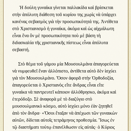
Ἡ δούλη γυναίκα γίνεται παλλακίδα καὶ βρίσκεται
στὴν ἀπόλυτη διάθεση τοῦ κυρίου της χωρὶς νὰ ὑπάρχει
κανένας σεβασμὸς γιὰ τὴν προσωπικότητά της. Ἀντίθετα
στὸ Χριστιανισμὸ ἡ γυναίκα, ἀκόμα καὶ ὡς αἰχμάλωτη
εἶναι ἕνα ὂν μὲ προσωπικότητα ποὺ μὲ βάση τὴ
διδασκαλία τῆς χριστιανικῆς πίστεως εἶναι ἀπόλυτα
σεβαστή.
Στὸ θέμα τοῦ γάμου μία Μουσουλμάνα ἀπαγορεύεται
νὰ νυμφευθεῖ ἕναν ἀλλόπιστο, ἀντίθετα αὐτὸ δὲν ἰσχύει
γιὰ τὸν Μουσουλμάνο. Ὅσον ἀφορᾶ στὴν Ὀρθοδοξία,
ἀπαγορεύεται ὁ Χριστιανὸς εἴτε ἄνδρας εἶναι εἴτε
γυναίκα νὰ παντρευτεῖ κάποιον ἀλλόθρησκο, ἀκόμα καὶ
ἑτερόδοξο. Σὲ ἀναφορὰ μὲ τὸ διαζύγιο στὸ
μουσουλμανικὸ κόσμο, αὐτὸ ἰσχύει μόνο ἐὰν ζητηθεῖ
ἀπὸ τὸν ἄνδρα· «Ὅσοι ἔταξαν νὰ ἀπέχωσι τῶν γυναικὼν
αὐτῶν, δίδεται αὐτοῖς τετράμηνος προθεσμία. Ἴσως ἐν
τῷ διαστήματι τούτῳ ἐπανέλθωσιν εἰς αὐτάς· ὁ Κύριος