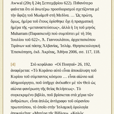
Awwal (20η ἢ 24η Σεπτεμβρίου 622). Πιθανότερο
φαίνεται ὅτι οἱ ἀνωτέρω προσδιορισμοὶ σχετίζονται μὲ
τὴν ἄφιξη τοῦ Μωάμεθ στὴ Μεδίνα. … Ὡς πρώτη,
ὅμως, ἡμέρα τοῦ ἔτους ὁρίσθηκε ὄχι ἡ πραγματικὴ
ἡμέρα τῆς «μεταναστεύσεως», ἀλλὰ ἡ 1η τοῦ μηνὸς
Muharram (Παρασκευὴ) ποὺ συμπίπτει μὲ τὴ 16η
Ἰουλίου τοῦ 622», Ἀ. Γιαννουλάτου, ἀρχιεπισκόπου
Τιράνων καί πάσης Ἀλβανίας, Ἰσλάμ. Θρησκειολογική
Ἐπισκόπηση, ἐκδ. Ἀκρίτας, Ἀθήνα 2006, σσ. 117, 118.
[4]
Στὸ κεφάλαιο «Οἱ Ποιηταὶ» 26, 192,
ἀναφέρεται: «Τὸ Κοράνιο αὐτὸ εἶναι ἀποκάλυψη τοῦ
Κυρίου τοῦ σύμπαντος κόσμου … εἶναι αἰώνιο καὶ
ἀδημιούργητο, ποῦ ὑπῆρχε ἀνέκαθεν μὲ τὸν Θεὸ ὡς
αἰώνια φανέρωση τῆς θείας θελήσεως». Τὸ
συγκεκριμένο βιβλίο, ποῦ βρίσκεται στὰ χέρια τῶν
ἀνθρώπων, εἶναι ἁπλῶς ἀντίγραφο τοῦ οὐρανίου
πρωτοτύπου, τὸ ὁποῖο στὴν Ἰσλαμικὴ ὁρολογία
ἀποκαλεῖται: «Μητέρα τῆς Βίβλου», «Καλῶς