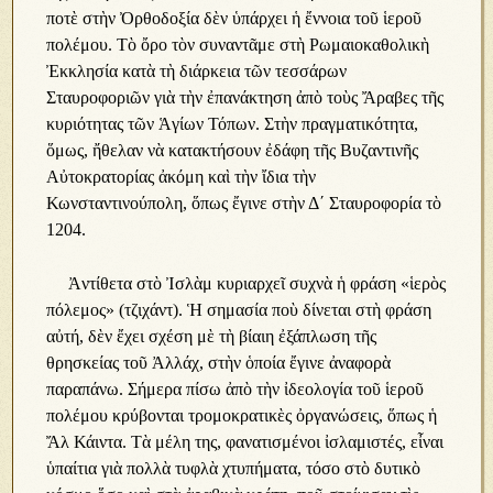
ποτὲ στὴν Ὀρθοδοξία δὲν ὑπάρχει ἡ ἔννοια τοῦ ἱεροῦ
πολέμου. Τὸ ὄρο τὸν συναντᾶμε στὴ Ρωμαιοκαθολικὴ
Ἐκκλησία κατὰ τὴ διάρκεια τῶν τεσσάρων
Σταυροφοριῶν γιὰ τὴν ἐπανάκτηση ἀπὸ τοὺς Ἄραβες τῆς
κυριότητας τῶν Ἁγίων Τόπων. Στὴν πραγματικότητα,
ὅμως, ἤθελαν νὰ κατακτήσουν ἐδάφη τῆς Βυζαντινῆς
Αὐτοκρατορίας ἀκόμη καὶ τὴν ἴδια τὴν
Κωνσταντινούπολη, ὅπως ἔγινε στὴν Δ΄ Σταυροφορία τὸ
1204.
Ἀντίθετα στὸ Ἰσλὰμ κυριαρχεῖ συχνὰ ἡ φράση «ἱερὸς
πόλεμος» (τζιχάντ). Ἡ σημασία ποὺ δίνεται στὴ φράση
αὐτή, δὲν ἔχει σχέση μὲ τὴ βίαιη ἐξάπλωση τῆς
θρησκείας τοῦ Ἀλλάχ, στὴν ὁποία ἔγινε ἀναφορὰ
παραπάνω. Σήμερα πίσω ἀπὸ τὴν ἰδεολογία τοῦ ἱεροῦ
πολέμου κρύβονται τρομοκρατικὲς ὀργανώσεις, ὅπως ἡ
Ἄλ Κάιντα. Τὰ μέλη της, φανατισμένοι ἰσλαμιστές, εἶναι
ὑπαίτια γιὰ πολλὰ τυφλὰ χτυπήματα, τόσο στὸ δυτικὸ