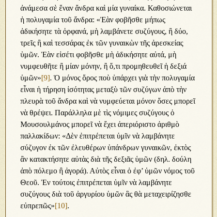
ἀνάμεσα σὲ ἕναν ἄνδρα καὶ μία γυναίκα. Καθοσιώνεται
ἡ πολυγαμία τοῦ ἄνδρα: «Ἐὰν φοβῆσθε μήπως
ἀδικήσητε τὰ ὀρφανά, μὴ λαμβάνετε συζύγους, ἢ δύο,
τρεῖς ἢ καὶ τεσσάρας ἐκ τῶν γυναικὼν τῆς ἀρεσκείας
ὑμῶν. Ἐὰν εἰσέτι φοβῆσθε μὴ ἀδικήσητε αὐτά, μὴ
νυμφευθῆτε ἢ μίαν μόνην, ἢ ὅ,τι προμηθευθεῖ ἡ δεξιά
ὑμῶν»
[9]
. Ὁ μόνος ὅρος ποὺ ὑπάρχει γιὰ τὴν πολυγαμία
εἶναι ἡ τήρηση ἰσότητας μεταξὺ τῶν συζύγων ἀπὸ τὴν
πλευρὰ τοῦ ἄνδρα καὶ νὰ νυμφεύεται μόνον ὅσες μπορεῖ
νὰ θρέψει. Παράλληλα μὲ τὶς νόμιμες συζύγους ὁ
Μουσουλμάνος μπορεῖ νὰ ἔχει ἀπεριόριστο ἀριθμὸ
παλλακίδων: «Δὲν ἐπιτρέπεται ὑμῖν νὰ λαμβάνητε
σύζυγον ἐκ τῶν ἐλευθέρων ὑπάνδρων γυναικῶν, ἐκτὸς
ἂν κατακτήσητε αὐτὰς διὰ τῆς δεξιᾶς ὑμῶν (δηλ. δούλη
ἀπὸ πόλεμο ἢ ἀγορά). Αὐτὸς εἶναι ὁ ἐφ’ ὑμῶν νόμος τοῦ
Θεοῦ. Ἐν τούτοις ἐπιτρέπεται ὑμῖν νὰ λαμβάνητε
συζύγους διὰ τοῦ ἀργυρίου ὑμῶν ἃς θὰ μεταχειρίζησθε
εὐπρεπῶς»
[10]
.