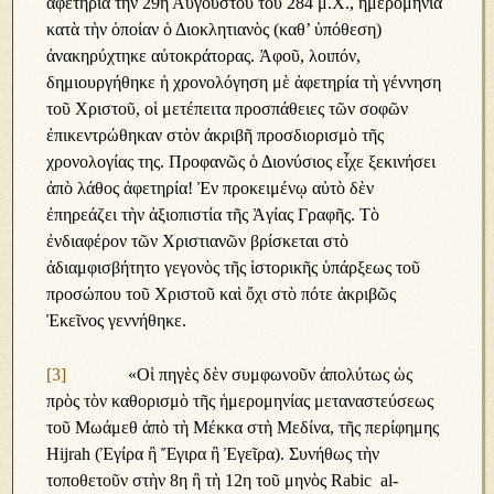
ἀφετηρία τὴν 29η Αὐγούστου τοῦ 284 μ.Χ., ἡμερομηνία
κατὰ τὴν ὁποίαν ὁ Διοκλητιανὸς (καθ’ ὑπόθεση)
ἀνακηρύχτηκε αὐτοκράτορας. Ἀφοῦ, λοιπόν,
δημιουργήθηκε ἡ χρονολόγηση μὲ ἀφετηρία τὴ γέννηση
τοῦ Χριστοῦ, οἱ μετέπειτα προσπάθειες τῶν σοφῶν
ἐπικεντρώθηκαν στὸν ἀκριβῆ προσδιορισμὸ τῆς
χρονολογίας της. Προφανῶς ὁ Διονύσιος εἶχε ξεκινήσει
ἀπὸ λάθος ἀφετηρία! Ἐν προκειμένῳ αὐτὸ δὲν
ἐπηρεάζει τὴν ἀξιοπιστία τῆς Ἁγίας Γραφῆς. Τὸ
ἐνδιαφέρον τῶν Χριστιανῶν βρίσκεται στὸ
ἀδιαμφισβήτητο γεγονὸς τῆς ἱστορικῆς ὑπάρξεως τοῦ
προσώπου τοῦ Χριστοῦ καὶ ὄχι στὸ πότε ἀκριβῶς
Ἐκεῖνος γεννήθηκε.
[3]
«Οἱ πηγὲς δὲν συμφωνοῦν ἀπολύτως ὡς
πρὸς τὸν καθορισμὸ τῆς ἡμερομηνίας μεταναστεύσεως
τοῦ Μωάμεθ ἀπὸ τὴ Μέκκα στὴ Μεδίνα, τῆς περίφημης
Hijrah (Ἐγίρα ἢ Ἔγιρα ἢ Ἐγεῖρα). Συνήθως τὴν
τοποθετοῦν στὴν 8η ἢ τὴ 12η τοῦ μηνὸς Rabic al-