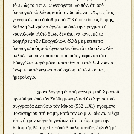
τὸ 37 ὡς τὸ 4 π.Χ. Συνεπάγεται, λοιπόν, ὅτι ἀπὸ
ὑπολογιστικὸ λάθος κατὰ τὸν 6ο αἰῶνα μ.Χ., ὡς ἔτος
γεννήσεώς του ὁρίσθηκε τὸ 753 ἀπὸ κτίσεως Ρώμης,
δηλαδὴ 3-4 χρόνια ἀργότερα ἀπὸ τὴν πραγματικὴ
χρονολογία. Αὐτὸ ὅμως δὲν ἔχει νὰ κάνει μὲ τὶς
ἀφηγήσεις τῶν Εὐαγγελίων, ἀλλὰ μὲ μετέπειτα
ὑπολογισμοὺς ποὺ ἀγνοοῦσαν ὅλα τὰ δεδομένα. Δὲν
ἀλλάζει λοιπὸν τίποτα ἀπὸ τὰ ὅσα γράφονται στὰ
Εὐαγγέλια, παρὰ μόνο μετατίθενται κατὰ 3- 4 χρόνια
ἐνωρίτερα τὰ γεγονότα σὲ σχέση μὲ τὸ δικό μας
ἡμερολόγιο.
Ἡ χρονολόγηση ἀπὸ τὴ γέννηση τοῦ Χριστοῦ
προτάθηκε ἀπὸ τὸν Σκύθη μοναχὸ καὶ ἐκκλησιαστικὸ
συγγραφέα Διονύσιο τὸν Μικρὸ (532 μ.Χ.), ἡγούμενο
μοναστηριοῦ στὴ Ρώμη, κατὰ τὸν 6ο μ.Χ. αἰώνα. Μέχρι
τότε, ἡ χρονολόγηση γινόταν, εἴτε μὲ ἀφετηρία τὴν
Κτίση τῆς Ρώμης εἴτε «ἀπὸ Διοκλητιανοῦ», δηλαδὴ μὲ