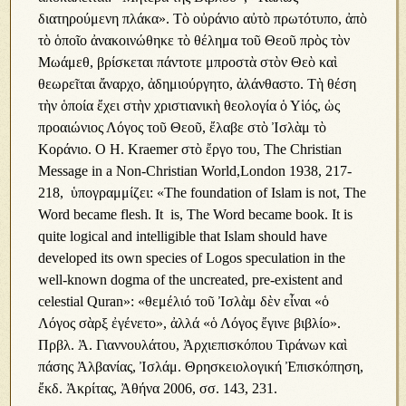
διατηρούμενη πλάκα». Τὸ οὐράνιο αὐτὸ πρωτότυπο, ἀπὸ
τὸ ὁποῖο ἀνακοινώθηκε τὸ θέλημα τοῦ Θεοῦ πρὸς τὸν
Μωάμεθ, βρίσκεται πάντοτε μπροστὰ στὸν Θεὸ καὶ
θεωρεῖται ἄναρχο, ἀδημιούργητο, ἀλάνθαστο. Τὴ θέση
τὴν ὁποία ἔχει στὴν χριστιανικὴ θεολογία ὁ Υἱός, ὡς
προαιώνιος Λόγος τοῦ Θεοῦ, ἔλαβε στὸ Ἰσλὰμ τὸ
Κοράνιο. Ο Η. Kraemer στὸ ἔργο του, The Christian
Message in a Non-Christian World,London 1938, 217-
218, ὑπογραμμίζει: «The foundation of Islam is not, The
Word became flesh. It is, The Word became book. It is
quite logical and intelligible that Islam should have
developed its own species of Logos speculation in the
well-known dogma of the uncreated, pre-existent and
celestial Quran»: «θεμέλιό τοῦ Ἰσλὰμ δὲν εἶναι «ὁ
Λόγος σὰρξ ἐγένετο», ἀλλά «ὁ Λόγος ἔγινε βιβλίο».
Πρβλ. Ἀ. Γιαννουλάτου, Ἀρχιεπισκόπου Τιράνων καὶ
πάσης Ἀλβανίας, Ἰσλάμ. Θρησκειολογική Ἐπισκόπηση,
ἔκδ. Ἀκρίτας, Ἀθήνα 2006, σσ. 143, 231.