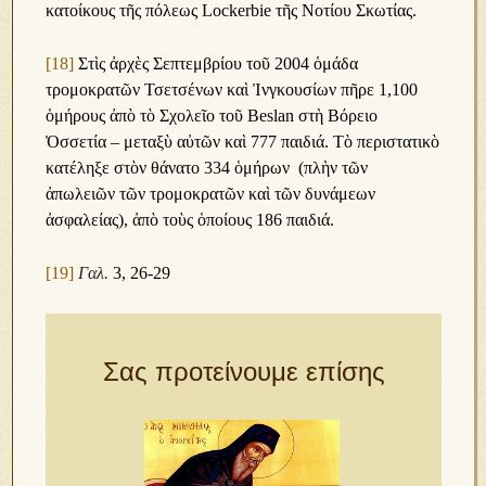
κατοίκους τῆς πόλεως Lockerbie τῆς Νοτίου Σκωτίας.
[18]
Στὶς ἀρχὲς Σεπτεμβρίου τοῦ 2004 ὁμάδα
τρομοκρατῶν Τσετσένων καὶ Ἰνγκουσίων πῆρε 1,100
ὁμήρους ἀπὸ τὸ Σχολεῖο τοῦ Beslan στὴ Βόρειο
Ὀσσετία – μεταξὺ αὐτῶν καὶ 777 παιδιά. Τὸ περιστατικὸ
κατέληξε στὸν θάνατο 334 ὁμήρων (πλὴν τῶν
ἀπωλειῶν τῶν τρομοκρατῶν καὶ τῶν δυνάμεων
ἀσφαλείας), ἀπὸ τοὺς ὁποίους 186 παιδιά.
[19]
Γαλ.
3, 26-29
Σας προτείνουμε επίσης