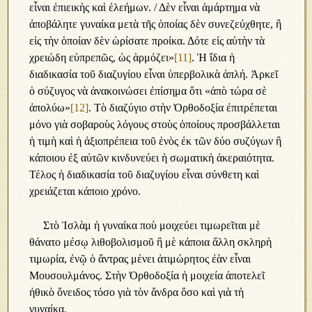
εἶναι ἐπιεικὴς καὶ ἐλεήμων. / Δὲν εἶναι ἁμάρτημα νὰ
ἀποβάλητε γυναίκα μετὰ τῆς ὁποίας δὲν συνεζεύχθητε, ἢ
εἰς τὴν ὁποίαν δὲν ὠρίσατε προίκα. Δότε εἰς αὐτὴν τὰ
χρειώδη εὐπρεπῶς, ὡς ἁρμόζει»
[11]
. Ἡ ἴδια ἡ
διαδικασία τοῦ διαζυγίου εἶναι ὑπερβολικὰ ἁπλή. Ἀρκεῖ
ὁ σύζυγος νὰ ἀνακοινώσει ἐπίσημα ὅτι «ἀπὸ τώρα σὲ
ἀπολύω»
[12]
. Τὸ διαζύγιο στὴν Ὀρθοδοξία ἐπιτρέπεται
μόνο γιὰ σοβαροὺς λόγους στοὺς ὁποίους προσβάλλεται
ἡ τιμὴ καὶ ἡ ἀξιοπρέπεια τοῦ ἑνὸς ἐκ τῶν δύο συζύγων ἢ
κάποιου ἐξ αὐτῶν κινδυνεύει ἡ σωματικὴ ἀκεραιότητα.
Τέλος ἡ διαδικασία τοῦ διαζυγίου εἶναι σύνθετη καὶ
χρειάζεται κάποιο χρόνο.
Στὸ Ἰσλὰμ ἡ γυναίκα ποὺ μοιχεύει τιμωρεῖται μὲ
θάνατο μέσῳ λιθοβολισμοῦ ἢ μὲ κάποια ἄλλη σκληρὴ
τιμωρία, ἐνῷ ὁ ἄντρας μένει ἀτιμώρητος ἐὰν εἶναι
Μουσουλμάνος. Στὴν Ὀρθοδοξία ἡ μοιχεία ἀποτελεῖ
ἠθικὸ ὄνειδος τόσο γιὰ τὸν ἄνδρα ὅσο καὶ γιὰ τὴ
γυναίκα.