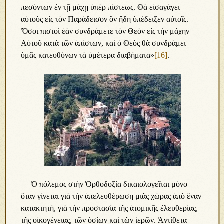
πεσόντων ἐν τῇ μάχῃ ὑπὲρ πίστεως. Θὰ εἰσαγάγει
αὐτοὺς εἰς τὸν Παράδεισον ὅν ἤδη ὑπέδειξεν αὐτοῖς.
Ὅσοι πιστοὶ ἐὰν συνδράμετε τὸν Θεὸν εἰς τὴν μάχην
Αὐτοῦ κατὰ τῶν ἀπίστων, καὶ ὁ Θεὸς θὰ συνδράμει
ὑμᾶς κατευθύνων τὰ ὑμέτερα διαβήματα»
[16]
.
Ὁ πόλεμος στὴν Ὀρθοδοξία δικαιολογεῖται μόνο
ὅταν γίνεται γιὰ τὴν ἀπελευθέρωση μιᾶς χώρας ἀπὸ ἕναν
κατακτητή, γιὰ τὴν προστασία τῆς ἀτομικῆς ἐλευθερίας,
τῆς οἰκογένειας, τῶν ὁσίων καὶ τῶν ἱερῶν. Ἀντίθετα