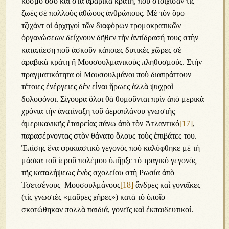
κόσμο ὅσο καὶ στὰ ἀραβικὰ κράτη, ποῦ στοίχισαν τὶς
ζωὲς σὲ πολλοὺς ἀθώους ἀνθρώπους. Μὲ τὸν ὅρο
τζιχὰντ οἱ ἀρχηγοὶ τῶν διαφόρων τρομοκρατικῶν
ὀργανώσεων δείχνουν δῆθεν τὴν ἀντίδρασή τους στὴν
καταπίεση ποῦ ἀσκοῦν κάποιες δυτικὲς χῶρες σὲ
ἀραβικὰ κράτη ἢ Μουσουλμανικοὺς πληθυσμούς. Στὴν
πραγματικότητα οἱ Μουσουλμάνοι ποὺ διαπράττουν
τέτοιες ἐνέργειες δὲν εἶναι ἥρωες ἀλλὰ ψυχροὶ
δολοφόνοι. Σίγουρα ὅλοι θὰ θυμοῦνται πρὶν ἀπὸ μερικὰ
χρόνια τὴν ἀνατίναξη τοῦ ἀεροπλάνου γνωστῆς
ἀμερικανικῆς ἑταιρείας πάνω ἀπὸ τὸν Ἀτλαντικό
[17]
,
παρασέρνοντας στὸν θάνατο ὅλους τοὺς ἐπιβάτες του.
Ἐπίσης ἕνα φρικιαστικὸ γεγονὸς ποὺ καλύφθηκε μὲ τὴ
μάσκα τοῦ ἱεροῦ πολέμου ὑπῆρξε τὸ τραγικὸ γεγονὸς
τῆς καταλήψεως ἑνὸς σχολείου στὴ Ρωσία ἀπὸ
Τσετσένους Μουσουλμάνους
[18]
ἄνδρες καὶ γυναῖκες
(τὶς γνωστὲς «μαῦρες χῆρες») κατὰ τὸ ὁποῖο
σκοτώθηκαν πολλὰ παιδιά, γονεῖς καὶ ἐκπαιδευτικοί.