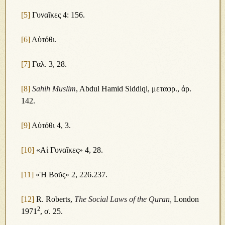
[5]
Γυναῖκες 4: 156.
[6]
Αὐτόθι.
[7]
Γαλ. 3, 28.
[8]
Sahih Muslim
, Abdul Hamid Siddiqi, μεταφρ., ἀρ.
142.
[9]
Αὐτόθι 4, 3.
[10]
«Αἱ Γυναῖκες» 4, 28.
[11]
«Ἡ Βοῦς» 2, 226.237.
[12]
R. Roberts,
The Social Laws of the Quran,
London
2
1971
, σ. 25.