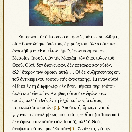
Σύμφωνα μὲ τὸ Κοράνιο ὁ Ἰησοῦς οὔτε σταυρώθηκε,
οὔτε θανατώθηκε ἀπὸ τοὺς ἐχθρούς του, ἀλλὰ οὔτε καὶ
ἀναστήθηκε: «Καί εἶπον· ἡμεῖς ἐφονεύσαμεν τόν
Μεσσίαν Ἰησοῦ, υἱόν τῆς Μαριάμ, τὸν ἀπόστολον τοῦ
Θεοῦ. Οὐχί, δέν ἐφόνευσαν, δέν ἐσταύρωσαν αὐτόν,
ἀλλ΄ ἕτερον τινά ὅμοιον αὐτῷ … Οἱ δέ συζητήσαντες ἐπί
τοῦ ἀντικειμένου τούτου (τῆς ἀνάστασης), ἔμειναν αὐτοί
οἱ ἴδιοι ἐν τῇ ἀμφιβολίᾳ· δέν ἤσαν βέβαιοι περί τούτου,
ἀλλά κατ’ εἰκασίαν. Ἀληθῶς οὗτοι δέν ἐφόνευσαν
αὐτόν, ἀλλ’ ὁ Θεός ἐν τῇ ἰσχύι καί σοφίᾳ αὐτοῦ,
μετεκαλέσατο αὐτόν»
[5]
. Ἀποδεκτό, ὅμως, εἶναι τό
γεγονός τῆς ἀναλήψεως τοῦ Ἰησοῦ, «Οὗτοι (οἱ Ἰουδαῖοι)
δέν ἐφόνευσαν αὐτόν (τόν Ἰησοῦ), ἀλλ’ ὁ Θεός
ἀνύψωσε αὐτόν πρός Ἑαυτόν»
[6]
. Ἀντίθετα, γιὰ τὴν