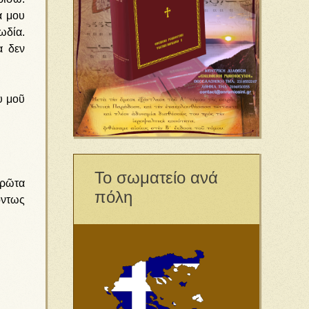
α μου
ωδία.
α δεν
ὺ μοῦ
Το σωματείο ανά
πρῶτα
πόλη
ὄντως