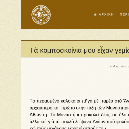
ΑΡΧΙΚΗ
ΠΕΡ
Τὰ κομποσκοίνια μου εἶχαν γεμί
9 Απριλίο
Τὸ περασμένο καλοκαίρι πῆγα μὲ παρέα στὸ Ἅγι
ἀρχαιότερο καὶ πρῶτο στὴν τάξη τῶν Μοναστηρι
Ἀθωνίτη. Τὸ Μοναστήρι προκαλεῖ δέος σὲ ὅλους
ἀλλὰ καὶ γιὰ τὰ πολλὰ λείψανα Ἁγίων ποὺ φυλάσσ
καὶ τοὺς μεγάλους λαχανόκηπούς του.