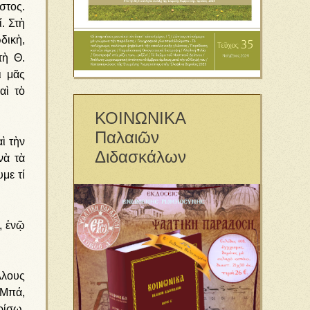
τος.
. Στὴ
δικὴ,
τὴ Θ.
ι μᾶς
αὶ τὸ
ΚΟΙΝΩΝΙΚΑ
Παλαιῶν
ὶ τὴν
Διδασκάλων
νὰ τὰ
με τί
, ἐνῷ
λλους
«Μπά,
ρίσω.