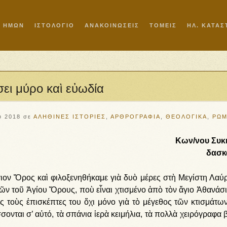
Ι ΗΜΩΝ
ΙΣΤΟΛΟΓΙΟ
ΑΝΑΚΟΙΝΩΣΕΙΣ
ΤΟΜΕΙΣ
ΗΛ. ΚΑΤΑ
σει μύρο καὶ εὐωδία
υ 2018
σε
ΑΛΗΘΙΝΕΣ ΙΣΤΟΡΙΕΣ
,
ΑΡΘΡΟΓΡΑΦΙΑ
,
ΘΕΟΛΟΓΙΚΑ
,
ΡΩΜ
Κων/νου Συκ
δασκ
ον Ὄρος καὶ φιλοξενηθήκαμε γιὰ δυὸ μέρες στὴ Μεγίστη Λαύρ
ῶν τοῦ Ἁγίου Ὄρους, ποὺ εἶναι χτισμένο ἀπὸ τὸν ἅγιο Ἀθανάσι
 τοὺς ἐπισκέπτες του ὄχι μόνο γιὰ τὸ μέγεθος τῶν κτισμάτων
ονται σ’ αὐτό, τὰ σπάνια ἱερὰ κειμήλια, τὰ πολλὰ χειρόγραφα β