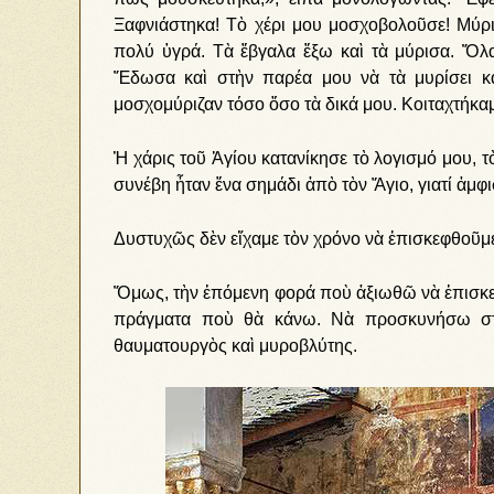
Ξαφνιάστηκα! Τὸ χέρι μου μοσχοβολοῦσε! Μύρι
πολύ ὑγρά. Τὰ ἔβγαλα ἔξω καὶ τὰ μύρισα. Ὅλα
Ἔδωσα καὶ στὴν παρέα μου νὰ τὰ μυρίσει καὶ
μοσχομύριζαν τόσο ὅσο τὰ δικά μου. Κοιταχτήκαμ
Ἡ χάρις τοῦ Ἁγίου κατανίκησε τὸ λογισμό μου,
συνέβη ἦταν ἕνα σημάδι ἀπὸ τὸν Ἅγιο, γιατί ἀμφ
Δυστυχῶς δὲν εἴχαμε τὸν χρόνο νὰ ἐπισκεφθοῦμε 
Ὅμως, τὴν ἑπόμενη φορά ποὺ ἀξιωθῶ νὰ ἐπισκε
πράγματα ποὺ θὰ κάνω. Νὰ προσκυνήσω στὸ
θαυματουργὸς καὶ μυροβλύτης.