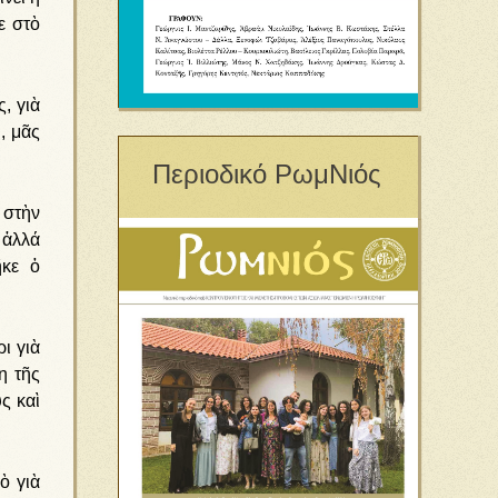
ε στὸ
, γιὰ
, μᾶς
Περιοδικό ΡωμΝιός
 στὴν
ἀλλά
ῆκε ὁ
ι γιὰ
η τῆς
ς καὶ
ὸ γιὰ