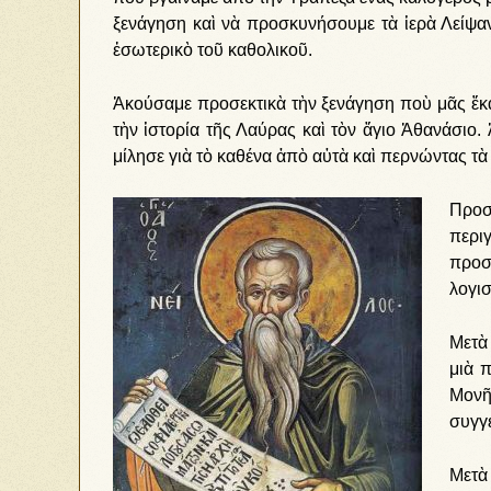
ξενάγηση καὶ νὰ προσκυνήσουμε τὰ ἱερὰ Λείψα
ἐσωτερικὸ τοῦ καθολικοῦ.
Ἀκούσαμε προσεκτικὰ τὴν ξενάγηση ποὺ μᾶς ἔκα
τὴν ἱστορία τῆς Λαύρας καὶ τὸν ἅγιο Ἀθανάσιο
μίλησε γιὰ τὸ καθένα ἀπὸ αὐτὰ καὶ περνώντας τὰ
Προσ
περ
προσ
λογισ
Μετὰ
μιὰ 
Μονῆ
συγγε
Μετὰ