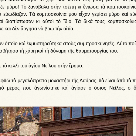
ζε μύρο! Τὸ ξανάβαλα στὴν τσέπη κι ἔνιωσα τὰ κομποσκοίνι
 εὐωδίαζαν. Τὰ κομποσκοίνια μου εἶχαν γεμίσει μύρο καὶ εὐ
 διαπίστωσαν κι αὐτοὶ τὸ ἴδιο. Τὰ δικά τους κομποσκοίνι
ε καὶ δὲν ἄργησα νὰ βρῶ τὴν αἰτία.
 τὸν ὁποῖο καὶ ἐκμυστηρεύτηκα στοὺς συμπροσκυνητές. Αὐτό πο
ισβήτησα τὴ χάρη καὶ τὴ δύναμη τῆς θαυματουργίας του.
τὸ κελλὶ τοῦ ἁγίου Νείλου στὴν ἔρημο.
φθῶ τὸ μεγαλόπρεπο μοναστήρι τῆς Λαύρας, θὰ εἶναι ἀπὸ τὰ 
 μέρος ποὺ ἀγωνίστηκε καὶ ἁγίασε ὁ ὅσιος Νεῖλος, ὁ 