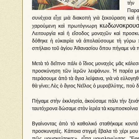
τὴν
Παρα
συνέχεια εἶχε μιὰ διακοπὴ γιὰ ξεκούραση καὶ 
κωδωνοκρουσ
χαρούμενη καὶ πρωτόγνωρη
Λειτουργία καὶ ἡ εἴσοδος μοναχῶν καὶ προσκ
δόθηκε ἡ εὐκαιρία νὰ ἀπολαύσουμε τὴ γύρω π
σπήλαιο τοῦ ἁγίου Ἀθανασίου ὅπου πήγαμε νὰ
Μετὰ τὸ δεῖπνο πάλι ὁ ἴδιος μοναχὸς μᾶς κάλεσ
προσκύνηση τῶν ἱερῶν λειψάνων. Ἡ παρέα μοῦ
περάσουμε ἀπὸ τὰ ἅγια λείψανα, γιὰ νὰ εὐλογηθο
θὰ γίνει; Λὲς ὁ ἅγιος Νεῖλος ὁ μυροβλύτης, ποὺ 
Πήγαμε στὴν ἐκκλησία, ἀκούσαμε πάλι τὴν ξενά
ταυτόχρονα δώσαμε στὸν ἱερέα τὰ κομποσκοίνια ν
Βγαίνοντας ἀπὸ τὸ καθολικό σταθήκαμε κοντά
προσκυνητές. Κάποια στιγμή ἔβαλα τὸ χέρι μου
πῶς μουσκεύτηκα;», εἶπα μονολογώντας. Ἔφε