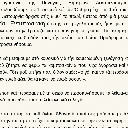
 ἀγρυπνία τῆς Παναγίας. Ξημέρωνε Δεκαπενταύγουσ
κολουθήσαμε τὸν Ἑσπερινὸ καὶ τὸν Ὄρθρο μέχρι τὶς 4 τὸ πρωί
ἡ Λειτουργία ἄρχισε στὶς 8.30΄ τὸ πρωί, ὕστερα ἀπὸ μιὰ μελω
ία. Ἐντυπωσιακὴ
ἐπίσης καὶ μεγαλοπρεπὴς ἦταν μετὰ 
υνητῶν στὴν Τράπεζα γιὰ τὸ πανηγυρικὸ γεῦμα. Τὸ μεσημέρ
εριοχὴ καθ’ ὁδὸν πρὸς τὴν σκήτη τοῦ Τιμίου Προδρόμου κ
 προσκυνήσουμε.
ε νὰ μεταβοῦμε στὸ καθολικὸ γιὰ τὴν καθιερωμένη ξενάγηση κα
 ζήτησε νὰ φέρω τὰ κομποσκοίνια ποὺ εἶχα ἀγοράσει καὶ 
ῦν. Τότε μοῦ μπῆκε πάλι ὁ λογισμός: «σιγά! καὶ νὰ τὰ περάσου
δὲν εὐωδιάζει, θὰ τὰ κάνει νὰ εὐωδιάσουν;».
γηση καὶ περάσαμε μὲ τὴ σειρὰ νὰ προσκυνήσουμε τὰ λείψανα
ὰ τὰ περάσει ἀπὸ τὰ λείψανα γιὰ εὐλογία.
 στὸ κυπαρίσσι τοῦ ἁγίου Ἀθανασίου καὶ συζητούσαμε μὲ ἄ
 στὴν τσέπη ποὺ εἶχα τὰ κομποσκοίνια καὶ τὴν ἔνιωσα ὑγρή. 
ρα ἀσυναίσθητα τὸ χέρι μου κοντά στὴ μύτη γιὰ νὰ τὸ μυ