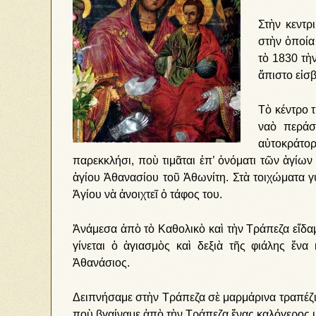
Στὴν κεντρ
στὴν ὁποία
τὸ 1830 τὴ
ἄπιστο εἰσ
Τὸ κέντρο 
ναὸ περάσ
αὐτοκράτο
παρεκκλήσι, ποὺ τιμᾶται ἐπ’ ὀνόματι τῶν ἁγίω
ἁγίου Ἀθανασίου τοῦ Ἀθωνίτη. Στὰ τοιχώματα γ
Ἁγίου νὰ ἀνοιχτεῖ ὁ τάφος του.
Ἀνάμεσα ἀπὸ τὸ Καθολικὸ καὶ τὴν Τράπεζα εἴδα
γίνεται ὁ ἁγιασμὸς καὶ δεξιὰ τῆς φιάλης ἕνα
Ἀθανάσιος.
Δειπνήσαμε στὴν Τράπεζα σὲ μαρμάρινα τραπέζι
ποὺ βγαίναμε ἀπὸ τὴν Τράπεζα ἕνας καλόγερος μ