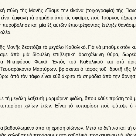
ικὴ πύλη τῆς Μονῆς εἴδαμε τὴν εἰκόνα (τοιχογραφία) τῆς Πανα
 εἶναι ἐμφανῆ τὰ σημάδια ἀπὸ τὶς σφαῖρες ποὺ Τοῦρκος ἀξιωμα
ν πυροβόλησε καὶ μία ἐξ αὐτῶν ἐπιστρέφοντας ἔπληξε θανάσιμ
βολέα.
τῆς Μονῆς δεσπόζει τὸ μεγάλο Καθολικό. Γιὰ νὰ μποῦμε στὸν κ
αμε ἀπὸ μιὰ δίφυλλη ἐπιβλητικὴ ὀρειχάλκινη θύρα, δωρε
ρα Νικηφόρου Φωκᾶ. Ἐντὸς τοῦ Καθολικοῦ καὶ στὸ ἀρι
ν Τεσσαράκοντα Μαρτύρων, βρίσκεται ὁ τάφος τοῦ ἱδρυτῆ τῆς 
ύρω ἀπὸ τὸν τάφο εἶναι εὐδιάκριτα τὰ σημάδια ἀπὸ τὴν ἄρνησ
με τὴ μεγάλη λαξευτὴ μαρμάρινη φιάλη, ὅπου κάθε πρώτη τοῦ 
 κυπαρίσσι χιλίων ἐτῶν. Εἶναι τὸ κυπαρίσσι ποὺ φύτεψε ὁ 
α βαθουλωμένα ἀπὸ τὴ χρήση αἰώνων. Μετὰ τὸ δεῖπνο καὶ τὴ σ
ᾶς καλοῦσε νὰ περάσουμε στὸ καθολικό, προκειμένου νὰ μᾶς γί