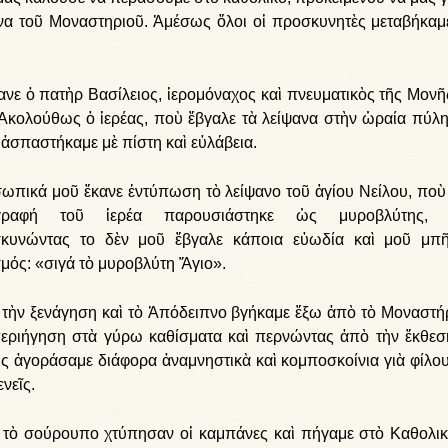
να τοῦ Μοναστηριοῦ. Ἀμέσως ὅλοι οἱ προσκυνητὲς μεταβήκαμ
νε ὁ πατὴρ Βασίλειος, ἱερομόναχος καὶ πνευματικὸς τῆς Μονῆς
. Ἀκολούθως ὁ ἱερέας, ποὺ ἔβγαλε τὰ λείψανα στὴν ὡραία πύλη
 ἀσπαστήκαμε μὲ πίστη καὶ εὐλάβεια.
ωπικά μοῦ ἔκανε ἐντύπωση τὸ λείψανο τοῦ ἁγίου Νείλου, ποὺ
ιγραφή τοῦ ἱερέα παρουσιάστηκε ὡς μυροβλύτης, 
κυνώντας το δὲν μοῦ ἔβγαλε κάποια εὐωδία καὶ μοῦ μπ
μός: «σιγά τὸ μυροβλύτη Ἅγιο».
 τὴν ξενάγηση καὶ τὸ Ἀπόδειπνο βγήκαμε ἔξω ἀπὸ τὸ Μοναστήρ
περιήγηση στὰ γύρω καθίσματα καὶ περνώντας ἀπὸ τὴν ἔκθεσ
ς ἀγοράσαμε διάφορα ἀναμνηστικὰ καὶ κομποσκοίνια γιὰ φίλου
νεῖς.
 τὸ σούρουπο χτύπησαν οἱ καμπάνες καὶ πήγαμε στὸ Καθολικ