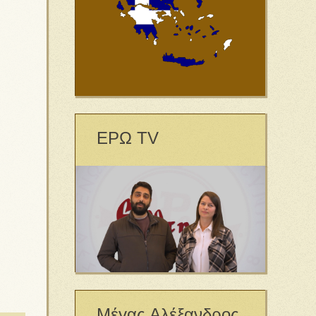
ΕΡΩ TV
Μέγας Αλέξανδρος