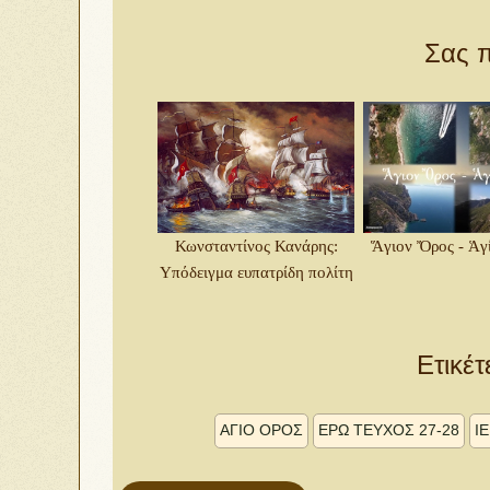
Σας π
Κωνσταντίνος Κανάρης:
Ἅγιον Ὄρος - Ἁγ
Υπόδειγμα ευπατρίδη πολίτη
Ετικέτ
ΑΓΙΟ ΟΡΟΣ
ΕΡΩ ΤΕΥΧΟΣ 27-28
Ι