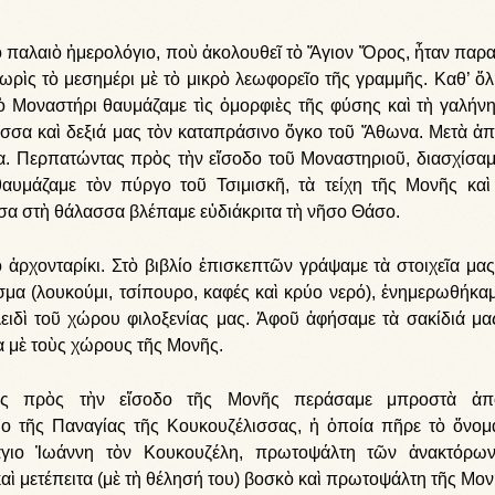
 παλαιὸ ἡμερολόγιο, ποὺ ἀκολουθεῖ τὸ Ἅγιον Ὄρος, ἦταν παρ
ωρὶς τὸ μεσημέρι μὲ τὸ μικρὸ λεωφορεῖο τῆς γραμμῆς. Καθ’ ὅλ
τὸ Μοναστήρι θαυμάζαμε τὶς ὀμορφιὲς τῆς φύσης καὶ τὴ γαλήν
λασσα καὶ δεξιά μας τὸν καταπράσινο ὄγκο τοῦ Ἄθωνα. Μετὰ ἀπ
α. Περπατώντας πρὸς τὴν εἴσοδο τοῦ Μοναστηριοῦ, διασχίσαμ
αυμάζαμε τὸν πύργο τοῦ Τσιμισκῆ, τὰ τείχη τῆς Μονῆς καὶ
έσα στὴ θάλασσα βλέπαμε εὐδιάκριτα τὴ νῆσο Θάσο.
ἀρχονταρίκι. Στὸ βιβλίο ἐπισκεπτῶν γράψαμε τὰ στοιχεῖα μας
μα (λουκούμι, τσίπουρο, καφές καὶ κρύο νερό), ἐνημερωθήκαμ
ειδὶ τοῦ χώρου φιλοξενίας μας. Ἀφοῦ ἀφήσαμε τὰ σακίδιά μα
α μὲ τοὺς χώρους τῆς Μονῆς.
τας πρὸς τὴν εἴσοδο τῆς Μονῆς περάσαμε μπροστὰ ἀπ
ο τῆς Παναγίας τῆς Κουκουζέλισσας, ἡ ὁποία πῆρε τὸ ὄνομ
γιο Ἰωάννη τὸν Κουκουζέλη, πρωτοψάλτη τῶν ἀνακτόρω
αὶ μετέπειτα (μὲ τὴ θέλησή του) βοσκὸ καὶ πρωτοψάλτη τῆς Μον