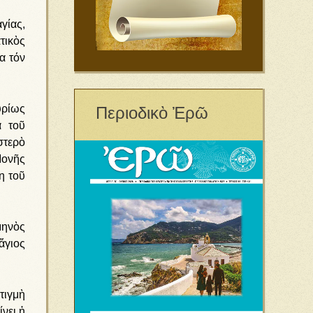
γίας,
τικὸς
α τόν
υρίως
Περιοδικὸ Ἐρῶ
ὰ τοῦ
στερὸ
Μονῆς
η τοῦ
μηνὸς
ἅγιος
τιγμὴ
νει ἡ