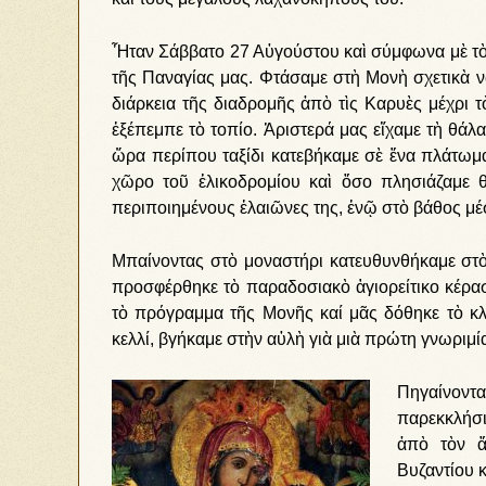
Ἦταν Σάββατο 27 Αὐγούστου καὶ σύμφωνα μὲ τὸ
τῆς Παναγίας μας. Φτάσαμε στὴ Μονὴ σχετικὰ ν
διάρκεια τῆς διαδρομῆς ἀπὸ τὶς Καρυὲς μέχρι 
ἐξέπεμπε τὸ τοπίο. Ἀριστερά μας εἴχαμε τὴ θά
ὥρα περίπου ταξίδι κατεβήκαμε σὲ ἕνα πλάτωμ
χῶρο τοῦ ἑλικοδρομίου καὶ ὅσο πλησιάζαμε θ
περιποιημένους ἐλαιῶνες της, ἐνῷ στὸ βάθος μ
Μπαίνοντας στὸ μοναστήρι κατευθυνθήκαμε στὸ 
προσφέρθηκε τὸ παραδοσιακὸ ἁγιορείτικο κέρασ
τὸ πρόγραμμα τῆς Μονῆς καί μᾶς δόθηκε τὸ κλ
κελλί, βγήκαμε στὴν αὐλὴ γιὰ μιὰ πρώτη γνωριμί
Πηγαίνον
παρεκκλήσι
ἀπὸ τὸν ἅ
Βυζαντίου κ