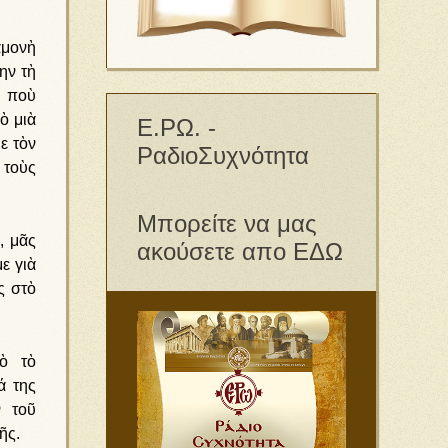
αμονὴ
ην τὴ
η ποὺ
ὸ μιὰ
Ε.ΡΩ. -
ε τὸν
ΡαδιοΣυχνότητα
 τοὺς
Μπορείτε να μας
, μᾶς
ακούσετε απο ΕΔΩ
ε γιὰ
ς στὸ
ὸ τὸ
ά της
ν τοῦ
ῆς.