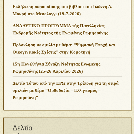
Εκδήλωση παρουσίασης του βιβλίου του Ιωάννη Δ.
Μακρή στο Μεσολόγγι (19-7-2026)
ΑΝΑΛΥΤΙΚΟ ΠΡΟΓΡΑΜΜΑ τῆς Πανελληνίας
Ἐκδρομῆς Νεότητος τῆς Ἑνωμένης Ρωμηοσύνης
Πρόσκληση σε ομιλία με θέμα: “Ψηφιακή Εποχή και
Οικογενειακές Σχέσεις” στην Κομοτηνή
15η Πανελλήνια Σύναξη Νεότητας Ενωμένης
Ρωμηοσύνης (25-26 Ἀπριλίου 2026)
Δελτίο Τύπου από την ΕΡΩ στην Τρίπολη για τη σειρά
ομιλιών με θέμα “Ορθοδοξία – Ελληνισμός –
Ρωμηοσύνη”
Δελτία