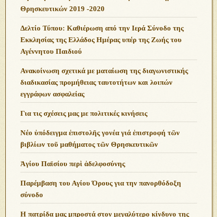
Θρησκευτικών 2019 -2020
Δελτίο Τύπου: Καθιέρωση από την Ιερά Σύνοδο της
Εκκλησίας της Ελλάδος Ημέρας υπέρ της Ζωής του
Αγέννητου Παιδιού
Ανακοίνωση σχετικά με ματαίωση της διαγωνιστικής
διαδικασίας προμήθειας ταυτοτήτων και λοιπών
εγγράφων ασφαλείας
Για τις σχέσεις μας με πολιτικές κινήσεις
Νέο ὑπόδειγμα ἐπιστολῆς γονέα γιά ἐπιστροφή τῶν
βιβλίων τοῦ μαθήματος τῶν Θρησκευτικῶν
Ἁγίου Παϊσίου περὶ ἀδελφοσύνης
Παρέμβαση του Αγίου Όρους για την πανορθόδοξη
σύνοδο
Η πατρίδα μας μπροστά στον μεγαλύτερο κίνδυνο της