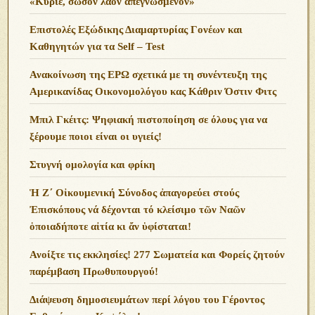
«Κύριε, σῶσον λαόν ἀπεγνωσμένον»
Επιστολές Εξώδικης Διαμαρτυρίας Γονέων και
Καθηγητών για τα Self – Test
Ανακοίνωση της ΕΡΩ σχετικά με τη συνέντευξη της
Αμερικανίδας Οικονομολόγου κας Κάθριν Όστιν Φιτς
Μπιλ Γκέιτς: Ψηφιακή πιστοποίηση σε όλους για να
ξέρουμε ποιοι είναι οι υγιείς!
Στυγνή ομολογία και φρίκη
Ἡ Ζ΄ Οἰκουμενική Σύνοδος ἀπαγορεύει στούς
Ἐπισκόπους νά δέχονται τό κλείσιμο τῶν Ναῶν
ὁποιαδήποτε αἰτία κι ἄν ὑφίσταται!
Ανoίξτε τις εκκλησίες! 277 Σωματεία και Φορείς ζητούν
παρέμβαση Πρωθυπουργού!
Διάψευση δημοσιευμάτων περί λόγου του Γέροντος