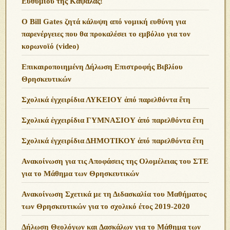
Ευθυμίου της Καψάλας!
O Bill Gates ζητά κάλυψη από νομική ευθύνη για
παρενέργειες που θα προκαλέσει το εμβόλιο για τον
κορωνοϊό (video)
Επικαιροποιημένη Δήλωση Επιστροφής Βιβλίου
Θρησκευτικών
Σχολικά ἐγχειρίδια ΛΥΚΕΙΟΥ ἀπό παρελθόντα ἔτη
Σχολικά ἐγχειρίδια ΓΥΜΝΑΣΙΟΥ ἀπό παρελθόντα ἔτη
Σχολικά ἐγχειρίδια ΔΗΜΟΤΙΚΟΥ ἀπό παρελθόντα ἔτη
Ανακοίνωση για τις Αποφάσεις της Ολομέλειας του ΣΤΕ
για το Μάθημα των Θρησκευτικών
Ανακοίνωση Σχετικά με τη Διδασκαλία του Μαθήματος
των Θρησκευτικών για το σχολικό έτος 2019-2020
Δήλωση Θεολόγων και Δασκάλων για το Μάθημα των