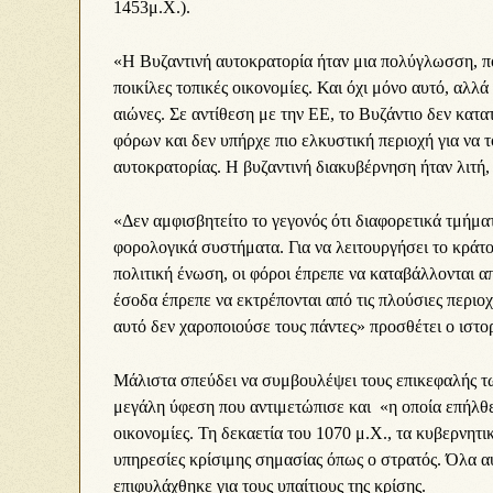
1453μ.Χ.).
«Η Βυζαντινή αυτοκρατορία ήταν μια πολύγλωσση, πο
ποικίλες τοπικές οικονομίες. Και όχι μόνο αυτό, αλλά
αιώνες. Σε αντίθεση με την ΕΕ, το Βυζάντιο δεν κατ
φόρων και δεν υπήρχε πιο ελκυστική περιοχή για να 
αυτοκρατορίας. Η βυζαντινή διακυβέρνηση ήταν λιτή,
«Δεν αμφισβητείτο το γεγονός ότι διαφορετικά τμήμ
φορολογικά συστήματα. Για να λειτουργήσει το κράτο
πολιτική ένωση, οι φόροι έπρεπε να καταβάλλονται απ
έσοδα έπρεπε να εκτρέπονται από τις πλούσιες περιοχ
αυτό δεν χαροποιούσε τους πάντες» προσθέτει ο ιστο
Μάλιστα σπεύδει να συμβουλέψει τους επικεφαλής τω
μεγάλη ύφεση που αντιμετώπισε και «η οποία επήλθε
οικονομίες. Τη δεκαετία του 1070 μ.Χ., τα κυβερνητι
υπηρεσίες κρίσιμης σημασίας όπως ο στρατός. Όλα α
επιφυλάχθηκε για τους υπαίτιους της κρίσης.