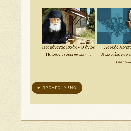
Ιερομόναχος Ισαάκ - Ο άγιος
Λουκάς Χρηστί
Παΐσιος βγάζει δαιμόνι...
Χιμαραίος που έ
χρόνια..
ΠΡΟΗΓΟΎΜΕΝΟ