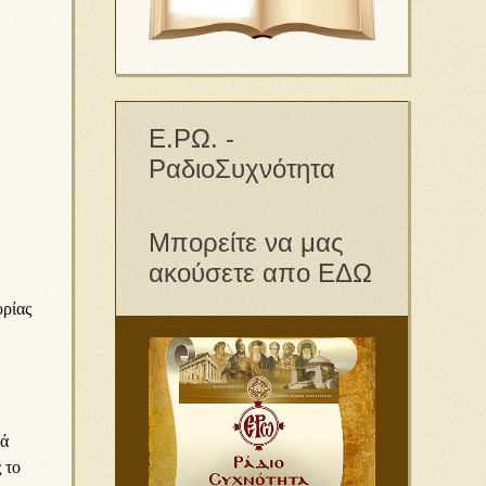
Ε.ΡΩ. -
ΡαδιοΣυχνότητα
Μπορείτε να μας
ακούσετε απο ΕΔΩ
ορίας
κά
 το