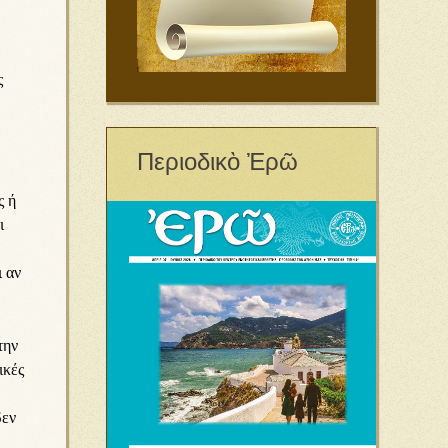
ς
Περιοδικὸ Ἐρῶ
ς ή
ι
ι αν
την
ικές
δεν