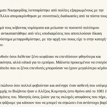
ματι Νικηφορίδης λιντσαρίστηκε από πολίτες εξαγριωμένους με την
 Άλλοι απομακρύνθηκαν με συνοπτικές διαδικασίες από τα πόστα τους
σμά τους κόβοντας νομίσματα και μείωσαν το ποσοστό πολύτιμου
 αντικαταστάθηκε από νέες υποδιαιρέσεις που αποτελούσαν δίκαιη
ύστημα μεταρρυθμίστηκε, με την αρχή του ποιος είχε τι στην κατοχή 
ων.
υνθούν όσοι διέθεταν ξένο κεφάλαιο να επενδύσουν φθηνότερα και
κίνητα, αλλά ειδικά για το εμπόριο. Μάλιστα προκειμένου να ενισχύσ
πίπεδο που οι ξένοι επενδυτές μπορούσαν να έχουν μεγαλύτερο κέρδο
 επώδυνο όσο πολλοί φοβούνταν και ανένηψε έναν ασθενή που υπέφε
ρχής το Βυζάντιο ήταν ο Αλέξιος Κομνηνός (στο θρόνο από το 1081 έ
μίσεις του. Μισητός όσος ζούσε για τις σκληρές αποφάσεις που πήρε,
να ψάξουμε για κάποιον που να μπορεί να σηκώσει ένα αντίστοιχο βαρ