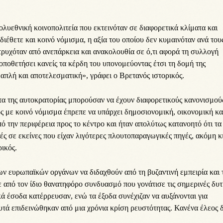
λυεθνική κοινοπολιτεία που εκτεινόταν σε διαφορετικά κλίματα και
 διέθετε και κοινό νόμισμα, η αξία του οποίου δεν κυμαινόταν ανά του
ατρυχόταν από ανεπάρκεια και ανακολουθία σε ό,τι αφορά τη συλλογή
τοποθετήσει κανείς τα κέρδη του υπονομεύοντας έτσι τη δομή της
 απλή και αποτελεσματική», γράφει ο Βρετανός ιστορικός.
ατα της αυτοκρατορίας μπορούσαν να έχουν διαφορετικούς κανονισμού
ς με κοινό νόμισμα έπρεπε να υπάρχει δημοσιονομική, οικονομική κα
ό την περιφέρεια προς το κέντρο και ήταν απολύτως κατανοητό ότι τα
ές σε εκείνες που είχαν λιγότερες πλουτοπαραγωγικές πηγές, ακόμη κ
ρικός.
ν ευρωπαϊκών οργάνων να διδαχθούν από τη βυζαντινή εμπειρία και 
 από τον ίδιο θανατηφόρο συνδυασμό που γονάτισε τις σημερινές δυτ
κά έσοδα κατέρρευσαν, ενώ τα έξοδα συνέχιζαν να αυξάνονται για
υτά επιδεινώθηκαν από μια χρόνια κρίση ρευστότητας. Κανένα έλεος 