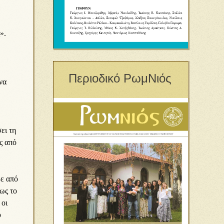
».
Περιοδικό ΡωμΝιός
να
ει τη
ς από
ρε από
ως το
 οι
ύ