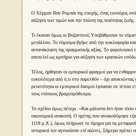
Ο Χέρμαν Βαν Ρομπάι της εποχής, ένας ευνούχος ονό
αύξηση των τιμών και την πτώση της ποιότητας ζωής.
Τι έκαναν όμως οι Βυζαντινοί; Υποβάθμισαν το νόμι
μετάλλου. Το νόμισμα βγήκε από την κυκλοφορία και
αντανάκλαση της πραγματικής αξίας. Το φορολογικό σ
αποτελεί ως κριτήριο για αύξηση των κρατικών εσόδ
Τέλος, ήρθησαν οι εμπορικοί φραγμοί για να ενθαρρ
ευκολότερα από ό,τι στο παρελθόν – όχι αποκτώντας α
ρευστότητα οι εμπορικοί δασμοί έφτασαν σε τέτοιο ε
τους ντόπιους βραχυπρόθεσμα.
Το σχέδιο όμως πέτυχε. «Και μάλιστα δεν ήταν τόσο
οικονομική ανακοπή. Ο ηγέτης που ανοικοδόμησε εξα
1118 μ.Χ.), όμως πλήρωσε το τίμημα για τις μεταρρυθ
ιστορικοί τον αγνοούσαν επί αιώνες. Σήμερα πρέπει 