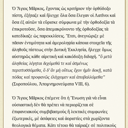
Ὁ Ἃγιος Μᾶρκος, ἒχοντας ὡς κριτήριον τὴν ὀρθόδοξο
πίστη, ἐξήταζε καὶ ἢλεγχε ὃλα ὃσα ἒλεγαν οἱ Λατῖνοι καὶ
ὃσα ἐξ αὐτῶν τὰ εὓρισκε σύμφωνα μὲ τὴν ὀρθοδοξία τὰ
ἐπικροτοῦσε, ὃσα ἀπεμακρύνοντο τῆς ὀρθοδοξίας τὰ
κατεδίκαζε ὡς παρεκκλίσεις. Ἒτσι, ἀνεγνώριζε μὲ
πᾶσαν ἐντιμότητα καὶ ἀμεροληψία κάποια στοιχεῖα τῆς
ἀληθοῦς πίστεως στὴν Δυτικὴ Ἐκκλησία, ἢλεγχε ὃμως
αὐστηρῶς κάθε αἰρετικὴ καὶ κακόδοξη διδαχή. ”
ὃ μετὰ
ἀληθείας λέγηται δεχόμεθά τε καὶ ἀσμένως
περιπτυσσόμεθα, ὃ δ’ ἂν μὴ οὓτως ἒχον ἡμῖν δοκῇ, κατὰ
πόδας καὶ προφανῶς ἐλέγχομεν καὶ ἀποβαλλόμεθα”
(Συροπούλου, Ἀπομνημονεύματα VIII, 6).
Ὁ Ἃγιος Μᾶρκος ἐπέμενε ὃτι ἡ Ἓνωση γιὰ νὰ εἶναι
οὐσιαστικὴ δὲν θὰ πρέπει νὰ περιορίζεται σὲ
ἐπιφανειακοὺς συμβιβασμοὺς ἢ λεκτικὲς συμφωνίες
ἐξωτερικές, μὲ ἀσάφειες καὶ ἀοριστίες στὰ χωρίζοντα
θεολογικὰ θέματα. Κάτι τέτοιο θὰ ταίριαζε σὲ πολιτικοὺς