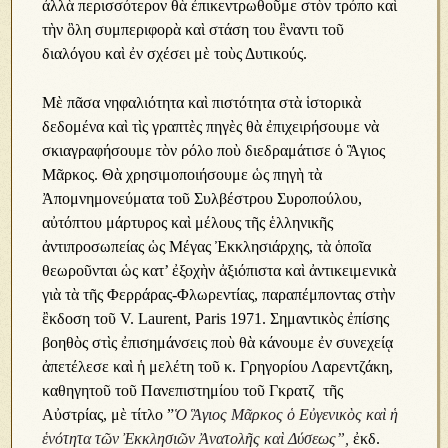
ἀλλὰ περισσότερον θὰ ἐπικεντρωθοῦμε στὸν τρόπο καὶ
τὴν ὃλη συμπεριφορὰ καὶ στάση του ἒναντι τοῦ
διαλόγου καὶ ἐν σχέσει μὲ τοὺς Δυτικούς.
Μὲ πᾶσα νηφαλιότητα καὶ πιστότητα στὰ ἱστορικὰ
δεδομένα καὶ τὶς γραπτὲς πηγὲς θὰ ἐπιχειρήσουμε νὰ
σκιαγραφήσουμε τὸν ρόλο ποὺ διεδραμάτισε ὁ Ἃγιος
Μᾶρκος. Θὰ χρησιμοποιήσουμε ὡς πηγὴ τὰ
Ἀπομνημονεύματα τοῦ Συλβέστρου Συροπούλου,
αὐτόπτου μάρτυρος καὶ μέλους τῆς ἑλληνικῆς
ἀντιπροσωπείας ὡς Μέγας Ἐκκλησιάρχης, τὰ ὁποῖα
θεωροῦνται ὡς κατ’ ἐξοχὴν ἀξιόπιστα καὶ ἀντικειμενικὰ
γιὰ τὰ τῆς Φερράρας-Φλωρεντίας, παραπέμποντας στὴν
ἒκδοση τοῦ V. Laurent, Paris 1971. Σημαντικὸς ἐπίσης
βοηθὸς στὶς ἐπισημάνσεις ποὺ θὰ κάνουμε ἐν συνεχείᾳ
ἀπετέλεσε καὶ ἡ μελέτη τοῦ κ. Γρηγορίου Λαρεντζάκη,
καθηγητοῦ τοῦ Πανεπιστημίου τοῦ Γκρατζ τῆς
Αὐστρίας, μὲ τίτλο ”
Ὁ Ἃγιος Μᾶρκος ὁ Εὐγενικὸς καὶ ἡ
ἑνότητα τῶν Ἐκκλησιῶν Ἀνατολῆς καὶ Δύσεως”,
ἐκδ.