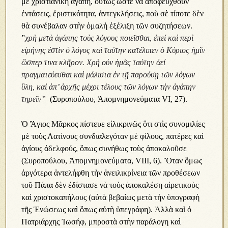
μὲ χριστιανικὴ ἀγάπη, οὒτως ὣστε νὰ ἀποφευχθοῦν
ἐντάσεις, ἐριστικότητα, ἀντεγκλήσεις, ποὺ σὲ τίποτε δὲν
θὰ συνέβαλαν στὴν ὀμαλὴ ἐξέλιξη τῶν συζητήσεων.
”
χρὴ μετὰ ἀγάπης τοὺς λόγους ποιεῖσθαι, ἐπεί καὶ περὶ
εἰρήνης ἐστὶν ὁ λόγος καὶ ταύτην κατέλιπεν ὁ Κύριος ἡμῖν
ὣσπερ τινα κλῆρον. Χρὴ οὐν ἡμᾶς ταύτην ἀεί
πραγματεύεσθαι καὶ μάλιστα ἐν τῇ παρούσῃ τῶν λόγων
ὓλη, καὶ ἀπ’ ἀρχῆς μέχρι τέλους τῶν λόγων τὴν ἀγάπην
τηρεῖν”
(Συροπούλου, Ἀπομνημονεύματα VI, 27).
Ὁ Ἃγιος Μᾶρκος πίστευε εἰλικρινῶς ὃτι στὶς συνομιλίες
μὲ τοὺς Λατίνους συνδιαλεγόταν μὲ φίλους, πατέρες καὶ
ἁγίους ἀδελφούς, ὃπως συνήθως τοὺς ἀποκαλοῦσε
(Συροπούλου, Ἀπομνημονεύματα, VIII, 6). Ὃταν ὃμως
ἀργότερα ἀντελήφθη τὴν ἀνειλικρίνεια τῶν προθέσεων
τοῦ Πάπα δὲν ἐδίστασε νὰ τοὺς ἀποκαλέση αἰρετικοὺς
καὶ χριστοκαπήλους (αὐτὰ βεβαίως μετὰ τὴν ὑπογραφὴ
τῆς Ἑνώσεως καὶ ὃπως αὐτὴ ὑπεγράφη). Ἀλλὰ καὶ ὁ
Πατριάρχης Ἰωσήφ, μπροστὰ στὴν παράλογη καὶ