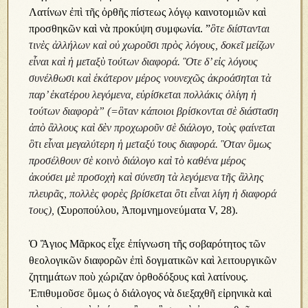
Λατίνων ἐπὶ τῆς ὀρθῆς πίστεως λόγῳ καινοτομιῶν καὶ
προσθηκῶν καὶ νὰ προκύψη συμφωνία. ”
ὃτε διίστανται
τινὲς ἀλλήλων καὶ οὐ χωροῦσι πρὸς λόγους, δοκεῖ μείζων
εἶναι καὶ ἡ μεταξὺ τούτων διαφορά. Ὃτε δ’ εἰς λόγους
συνέλθωσι καὶ ἑκάτερον μέρος νουνεχῶς ἀκροάσηται τὰ
παρ’ ἑκατέρου λεγόμενα, εὑρίσκεται πολλάκις ὀλίγη ἡ
τούτων διαφορὰ” (=ὃταν κάποιοι βρίσκονται σὲ διάσταση
ἀπὸ ἂλλους καὶ δὲν προχωροῦν σὲ διάλογο, τοὺς φαίνεται
ὃτι εἶναι μεγαλύτερη ἡ μεταξύ τους διαφορά. Ὃταν ὃμως
προσέλθουν σὲ κοινὸ διάλογο καὶ τὸ καθένα μέρος
ἀκούσει μὲ προσοχὴ καὶ σύνεση τὰ λεγόμενα τῆς ἂλλης
πλευρᾶς, πολλὲς φορὲς βρίσκεται ὃτι εἶναι λίγη ἡ διαφορά
τους),
(Συροπούλου, Ἀπομνημονεύματα V, 28).
Ὁ Ἃγιος Μᾶρκος εἶχε ἐπίγνωση τῆς σοβαρότητος τῶν
θεολογικῶν διαφορῶν ἐπὶ δογματικῶν καὶ λειτουργικῶν
ζητημάτων ποὺ χώριζαν ὀρθοδόξους καὶ λατίνους.
Ἐπιθυμοῦσε ὃμως ὁ διάλογος νὰ διεξαχθῆ εἰρηνικὰ καὶ