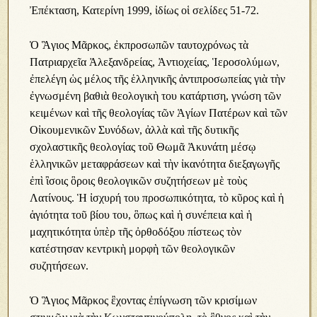
Ἐπέκταση, Κατερίνη 1999, ἰδίως οἱ σελίδες 51-72.
Ὁ Ἃγιος Μᾶρκος, ἐκπροσωπῶν ταυτοχρόνως τὰ
Πατριαρχεῖα Ἀλεξανδρείας, Ἀντιοχείας, Ἱεροσολύμων,
ἐπελέγη ὡς μέλος τῆς ἑλληνικῆς ἀντιπροσωπείας γιὰ τὴν
ἐγνωσμένη βαθιὰ θεολογικὴ του κατάρτιση, γνώση τῶν
κειμένων καὶ τῆς θεολογίας τῶν Ἁγίων Πατέρων καὶ τῶν
Οἰκουμενικῶν Συνόδων, ἀλλὰ καὶ τῆς δυτικῆς
σχολαστικῆς θεολογίας τοῦ Θωμᾶ Ἀκυνάτη μέσῳ
ἑλληνικῶν μεταφράσεων καὶ τὴν ἰκανότητα διεξαγωγῆς
ἐπὶ ἲσοις ὃροις θεολογικῶν συζητήσεων μὲ τοὺς
Λατίνους. Ἡ ἰσχυρή του προσωπικότητα, τὸ κῦρος καὶ ἡ
ἁγιότητα τοῦ βίου του, ὃπως καὶ ἡ συνέπεια καὶ ἡ
μαχητικότητα ὑπὲρ τῆς ὀρθοδόξου πίστεως τὸν
κατέστησαν κεντρικὴ μορφὴ τῶν θεολογικῶν
συζητήσεων.
Ὁ Ἃγιος Μᾶρκος ἒχοντας ἐπίγνωση τῶν κρισίμων