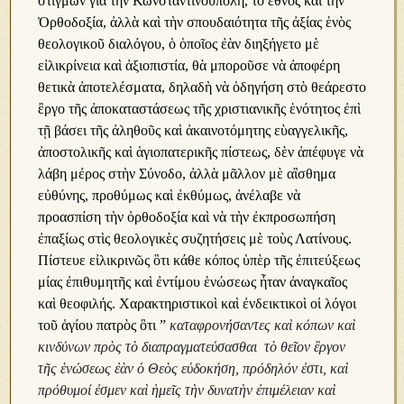
στιγμῶν γιὰ τὴν Κωνσταντινούπολη, τὸ ἒθνος καὶ τὴν
Ὀρθοδοξία, ἀλλὰ καὶ τὴν σπουδαιότητα τῆς ἀξίας ἑνὸς
θεολογικοῦ διαλόγου, ὁ ὁποῖος ἐὰν διηξήγετο μὲ
εἰλικρίνεια καὶ ἀξιοπιστία, θὰ μποροῦσε νὰ ἀποφέρη
θετικὰ ἀποτελέσματα, δηλαδὴ νὰ ὁδηγήση στὸ θεάρεστο
ἒργο τῆς ἀποκαταστάσεως τῆς χριστιανικῆς ἑνότητος ἐπὶ
τῇ βάσει τῆς ἀληθοῦς καὶ ἀκαινοτόμητης εὺαγγελικῆς,
ἀποστολικῆς καὶ ἁγιοπατερικῆς πίστεως, δὲν ἀπέφυγε νὰ
λάβη μέρος στὴν Σύνοδο, ἀλλὰ μᾶλλον μὲ αἲσθημα
εὐθύνης, προθύμως καὶ ἐκθύμως, ἀνέλαβε νὰ
προασπίση τὴν ὀρθοδοξία καὶ νὰ τὴν ἐκπροσωπήση
ἐπαξίως στὶς θεολογικὲς συζητήσεις μὲ τοὺς Λατίνους.
Πίστευε εἰλικρινῶς ὃτι κάθε κόπος ὑπὲρ τῆς ἐπιτεύξεως
μίας ἐπιθυμητῆς καὶ ἐντίμου ἑνώσεως ἦταν ἀναγκαῖος
καὶ θεοφιλής. Χαρακτηριστικοὶ καὶ ἐνδεικτικοὶ οἱ λόγοι
τοῦ ἁγίου πατρὸς ὃτι ”
καταφρονήσαντες καὶ κόπων καὶ
κινδύνων πρὸς τὸ διαπραγματεύσασθαι τὸ θεῖον ἒργον
τῆς ἑνώσεως ἐὰν ὁ Θεὸς εὐδοκήση, πρόδηλόν ἐστι, καὶ
πρόθυμοί ἐσμεν καὶ ἡμεῖς τὴν δυνατὴν ἐπιμέλειαν καὶ