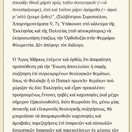
σπουδὴν Θεοῦ χάριτι πρὸς τοῦτο συνεινεγκεῖν (=νὰ
συνεισφέρουμε), ἐπεὶ καὶ τούτου χάριν ἀφίγμεθα (= ἀφοὺ
γι’ αὐτὸ ἒχουμε ἒρθει)”,
(Συλβέστρου Συροπούλου,
Ἀπομνημονεύματα V, 7). Ὑπάκουσε στὸ κάλεσμα τῆς
Ἐκκλησίας καὶ τῆς Πολιτείας (τοῦ αὐτοκράτορος) νὰ
ἐκπροσωπήση ἐπαξίως τὴν Ὀρθοδοξία στὴν Φερράρα-
Φλωρεντία. Δὲν ἀπέφυγε τὸν διάλογο.
Ὁ Ἃγιος Μᾶρκος ἐπέμενε καὶ ὀρθῶς ὃτι ἀπαραίτητη
προϋπόθεση γιὰ τὴν Ἓνωση ἀποτελούσε ἡ σαφὴς
συζήτηση ἐπὶ συγκεκριμένων θεολογικῶν θεμάτων,
ὃπως τὸ Φιλιόκβε ἢ τὸ Παπικὸ πρωτεῖο· θεμάτων ποὺ
χώριζαν τὶς δύο Ἐκκλησίες καὶ εἶχαν προκαλέσει
προηγουμένως ἒντονες τριβὲς καὶ καχυποψίες (καὶ μέχρι
σήμερον ἐξακολουθοῦν), διότι θεωροῦσε ὃτι, μέσω μίας
ἀνοικτῆς καὶ εἰλικρινοῦς θεολογικῆς συζητήσεως, θὰ
μποροῦσαν νὰ ἀπομακρυνθοῦν καχυποψίες καὶ
ἀμοιβαῖες παρεξηγήσεις ἐπὶ ὑπαρκτῶν καὶ οὐσιωδῶν
δογματικῶν διαφορῶν καὶ παρεκκλίσεων ἐκ μέρους τῶν