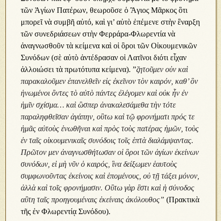
τῶν Ἁγίων Πατέρων, θεωροῦσε ὁ Ἃγιος Μᾶρκος ὃτι
μπορεῖ νὰ συμβῆ αὐτό, καὶ γι’ αὐτὸ ἐπέμενε στὴν ἒναρξη
τῶν συνεδριάσεων στὴν Φερράρα-Φλωρεντία νὰ
ἀναγνωσθοῦν τὰ κείμενα καὶ οἱ ὃροι τῶν Οἰκουμενικῶν
Συνόδων (σὲ αὐτὸ ἀντέδρασαν οἱ Λατῖνοι διότι εἶχαν
ἀλλοιώσει τὰ πρωτότυπα κείμενα). ”
ζητοῦμεν οὐν καὶ
παρακαλοῦμεν ἐπανελθεῖν εἰς ἐκεῖνον τὸν καιρόν, καθ’ ὃν
ἡνωμένοι ὂντες τὸ αὐτὸ πάντες ἐλέγομεν καὶ οὐκ ἦν ἐν
ἡμῖν σχίσμα… καὶ ὣσπερ ἀνακαλεσάμεθα τὴν τότε
παραληφθεῖσαν ἀγάπην, οὓτω καὶ τῷ φρονήματι πρός τε
ἡμᾶς αὐτοὺς ἑνωθῆναι καὶ πρὸς τοὺς πατέρας ἡμῶν, τοὺς
ἐν ταῖς οἰκουμενικαῖς συνόδοις τοῖς ἑπτὰ διαλάμψαντας.
Πρῶτον μεν ἀναγνωσθήτωσαν οἱ ὃροι τῶν ἁγίων ἐκείνων
συνόδων, εἰ μὴ νῦν ὁ καιρός, ἳνα δείξωμεν ἑαυτοὺς
συμφωνοῦντας ἐκείνοις καὶ ἑπομένους, οὐ τῇ τάξει μόνον,
ἀλλὰ καὶ τοῖς φρονήμασιν. Οὒτω γὰρ ἒστι καὶ ἡ σύνοδος
αὒτη ταῖς προηγουμέναις ἐκείναις ἀκόλουθος”
(Πρακτικὰ
τῆς ἐν Φλωρεντίᾳ Συνόδου).