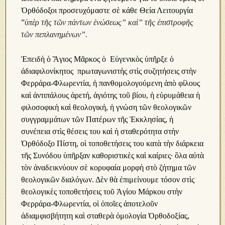
Ὀρθόδοξοι προσευχόμαστε σὲ κάθε Θεία Λειτουργία
”
ὑπὲρ τῆς τῶν πάντων ἑνώσεως” καὶ” τῆς ἐπιστροφῆς
τῶν πεπλανημένων”.
Ἐπειδὴ ὁ Ἃγιος Μᾶρκος ὁ Εὐγενικὸς ὑπῆρξε ὁ
ἀδιαφιλονίκητος πρωταγωνιστὴς στὶς συζητήσεις στὴν
Φερράρα-Φλωρεντία, ἡ πανθομολογούμενη ἀπὸ φίλους
καὶ ἀντιπάλους ἀρετή, ἁγιότης τοῦ βίου, ἡ εὐρυμάθεια ἡ
φιλοσοφικὴ καὶ θεολογική, ἡ γνώση τῶν θεολογικῶν
συγγραμμάτων τῶν Πατέρων τῆς Ἐκκλησίας, ἡ
συνέπεια στὶς θέσεις του καὶ ἡ σταθερότητα στὴν
Ὀρθόδοξο Πίστη, οὶ τοποθετήσεις του κατὰ τὴν διάρκεια
τῆς Συνόδου ὑπῆρξαν καθοριστικὲς καὶ καίριες· ὃλα αὐτὰ
τὸν ἀναδεικνύουν σὲ κορυφαία μορφὴ στὸ ζήτημα τῶν
θεολογικῶν διαλόγων. Δὲν θὰ ἐπιμείνουμε τόσον στὶς
θεολογικὲς τοποθετήσεις τοῦ Ἁγίου Μάρκου στὴν
Φερράρα-Φλωρεντία, οἱ ὁποῖες ἀποτελοῦν
ἀδιαμφισβήτητη καὶ σταθερὰ ὁμολογία Ὀρθοδοξίας,