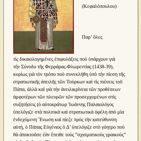
(Κεφαλόπουλου)
Παρ’ ὃλες
τὶς δικαιολογημένες ἐπιφυλάξεις ποὺ ὑπάρχουν γιὰ
τὴν Σύνοδο τῆς Φερράρας-Φλωρεντίας (1438-39),
κυρίως γιὰ τὸν τρόπο ποὺ συνεκλήθη ὑπὸ τὴν πίεση τῆς
στρατιωτικῆς ἀπειλῆς τῶν Τούρκων καὶ τὶς πιέσεις τοῦ
Πάπα, ἀλλὰ καὶ γιὰ τὴν ἀνειλικρίνεια τῶν προθέσεων
ἀμφοτέρων τῶν πλευρῶν τῶν προσερχομένων στὶς
συζητήσεις (ὁ αὐτοκράτωρ Ἰωάννης Παλαιολόγος
ὑπελόγιζε στὰ πολιτικὰ καὶ στρατιωτικὰ ὀφέλη ἀπὸ μία
ἐνδεχόμενη Ἓνωση καὶ πίεζε πρὸς τὴν κατεύθυνση
αὐτή, ὁ Πάπας Εὐγένιος ὁ Δ’ ὑπελόγιζε στὸ γόητρο ποὺ
θὰ ἀποκτοῦσε ἐὰν ἒπειθε τοὺς ”σχισματικοὺς γραικοὺς”