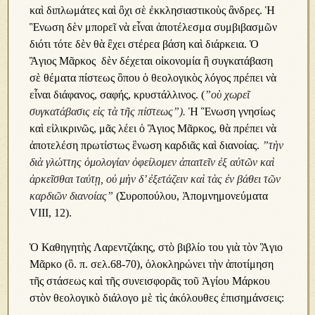
καὶ διπλωμάτες καὶ ὂχι σὲ ἐκκλησιαστικοὺς ἂνδρες. Ἡ
Ἓνωση δὲν μπορεῖ νὰ εἶναι ἀποτέλεσμα συμβιβασμῶν
διότι τότε δὲν θὰ ἒχει στέρεα βάση καὶ διάρκεια. Ὁ
Ἃγιος Μᾶρκος δὲν δέχεται οἰκονομία ἢ συγκατάβαση
σὲ θέματα πίστεως ὃπου ὁ θεολογικὸς λόγος πρέπει νὰ
εἶναι διάφανος, σαφής, κρυστάλλινος. (
”οὺ χωρεῖ
συγκατάβασις εἰς τὰ τῆς πίστεως”).
Ἡ Ἓνωση γνησίως
καὶ εἰλικρινῶς, μᾶς λέει ὁ Ἃγιος Μᾶρκος, θὰ πρέπει νὰ
ἀποτελέση πρωτίστως ἓνωση καρδιᾶς καὶ διανοίας.
”τὴν
διὰ γλώττης ὁμολογίαν ὀφείλομεν ἀπαιτεῖν ἐξ αὐτῶν καὶ
ἀρκεῖσθαι ταύτῃ, οὐ μὴν δ’ ἐξετάζειν καὶ τὰς ἐν βάθει τῶν
καρδιῶν διανοίας”
(Συροπούλου, Ἀπομνημονεύματα
VIII, 12).
Ὁ Καθηγητὴς Λαρεντζάκης, στὸ βιβλίο του γιὰ τὸν Ἃγιο
Μᾶρκο (ὃ. π. σελ.68-70), ὁλοκληρώνει τὴν ἀποτίμηση
τῆς στάσεως καὶ τῆς συνεισφορᾶς τοῦ Ἁγίου Μάρκου
στὸν θεολογικὸ διάλογο μὲ τὶς ἀκόλουθες ἐπισημάνσεις: