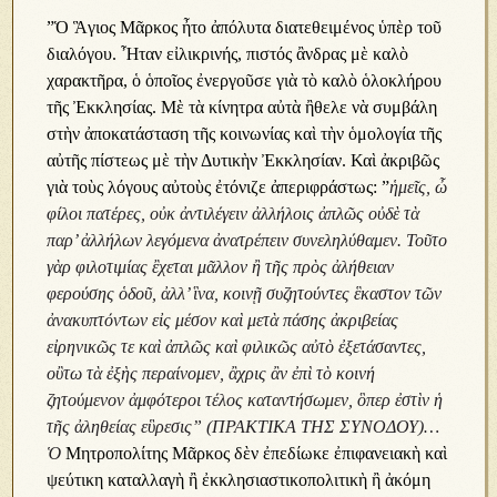
”Ὁ Ἃγιος Μᾶρκος ἦτο ἀπόλυτα διατεθειμένος ὑπὲρ τοῦ
διαλόγου. Ἦταν εἰλικρινής, πιστός ἂνδρας μὲ καλὸ
χαρακτῆρα, ὁ ὁποῖος ἐνεργοῦσε γιὰ τὸ καλὸ ὁλοκλήρου
τῆς Ἐκκλησίας. Μὲ τὰ κίνητρα αὐτὰ ἢθελε νὰ συμβάλη
στὴν ἀποκατάσταση τῆς κοινωνίας καὶ τὴν ὁμολογία τῆς
αὐτῆς πίστεως μὲ τὴν Δυτικὴν Ἐκκλησίαν. Καὶ ἀκριβῶς
γιὰ τοὺς λόγους αὐτοὺς ἐτόνιζε ἀπεριφράστως: ”
ἡμεῖς, ὦ
φίλοι πατέρες, οὐκ ἀντιλέγειν ἀλλήλοις ἀπλῶς οὐδὲ τὰ
παρ’ ἀλλήλων λεγόμενα ἀνατρέπειν συνεληλύθαμεν. Τοῦτο
γὰρ φιλοτιμίας ἒχεται μᾶλλον ἢ τῆς πρὸς ἀλήθειαν
φερούσης ὁδοῦ, ἀλλ’ ἳνα, κοινῇ συζητούντες ἓκαστον τῶν
ἀνακυπτόντων εἰς μέσον καὶ μετὰ πάσης ἀκριβείας
εἰρηνικῶς τε καὶ ἀπλῶς καὶ φιλικῶς αὐτὸ ἐξετάσαντες,
οὒτω τὰ ἐξὴς περαίνομεν, ἂχρις ἂν ἐπὶ τὸ κοινή
ζητούμενον ἀμφότεροι τέλος καταντήσωμεν, ὃπερ ἐστὶν ἡ
τῆς ἀληθείας εὓρεσις” (ΠΡΑΚΤΙΚΑ ΤΗΣ ΣΥΝΟΔΟΥ)…
Ὁ
Μητροπολίτης Μᾶρκος δὲν ἐπεδίωκε ἐπιφανειακὴ καὶ
ψεύτικη καταλλαγὴ ἢ ἐκκλησιαστικοπολιτικὴ ἢ ἀκόμη