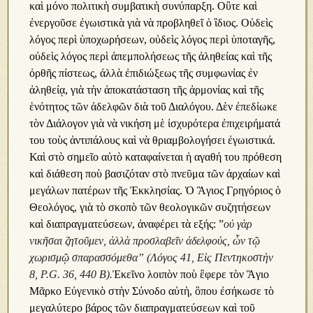
καὶ μόνο πολιτικὴ συμβατικὴ συνύπαρξη. Οὒτε καὶ
ἐνεργοῦσε ἐγωιστικὰ γιὰ νὰ προβληθεῖ ὁ ἲδιος. Οὐδεὶς
λόγος περὶ ὑποχωρήσεων, οὐδεὶς λόγος περὶ ὑποταγῆς,
οὐδεὶς λόγος περὶ ἀπεμπολήσεως τῆς ἀληθείας καὶ τῆς
ὀρθῆς πίστεως, ἀλλὰ ἐπιδιώξεως τῆς συμφωνίας ἐν
ἀληθείᾳ, γιὰ τὴν ἀποκατάσταση τῆς ἀρμονίας καὶ τῆς
ἑνότητος τῶν ἀδελφῶν διὰ τοῦ Διαλόγου. Δὲν ἐπεδίωκε
τὸν Διάλογον γιὰ νὰ νικήση μὲ ἰσχυρότερα ἐπιχειρήματά
του τοὺς ἀντιπάλους καὶ νὰ θριαμβολογήσει ἐγωιστικά.
Καὶ στὸ σημεῖο αὐτὸ καταφαίνεται ἡ αγαθή του πρόθεση
καὶ διάθεση ποὺ βασιζόταν στὸ πνεῦμα τῶν ἀρχαίων καὶ
μεγάλων πατέρων τῆς Ἐκκλησίας. Ὁ Ἃγιος Γρηγόριος ὁ
Θεολόγος, γιὰ τὸ σκοπὸ τῶν θεολογικῶν συζητήσεων
καὶ διαπραγματεύσεων, ἀναφέρει τὰ εξής: ”
οὐ γὰρ
νικῆσαι ζητοῦμεν, ἀλλὰ προσλαβεῖν ἀδελφούς, ὧν τῷ
χωρισμῷ σπαρασσόμεθα” (Λόγος 41, Εἰς Πεντηκοστὴν
8, P.G. 36, 440 B).
Ἐκεῖνο λοιπὸν ποὺ ἒφερε τὸν Ἃγιο
Μᾶρκο Εὐγενικὸ στὴν Σύνοδο αὐτὴ, ὃπου ἐσήκωσε τὸ
μεγαλύτερο βάρος τῶν διαπραγματεύσεων καὶ τοῦ