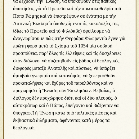
νὰ δεχθοῦν τὴν Ἓνωση, νὰ ὑποκύψουν στὶς παπικὲς
ἀπαιτήσεις γιὰ τὸ Πρωτεῖο καὶ τὴν πρωτοκαθεδρία τοῦ
Πάπα Ρώμης καὶ νὰ ἐπιστρέψουν σὲ ἑνότητα μὲ τὴν
Λατινικὴ Ἐκκλησία ἀποδεχόμενοι τὶς κακοδοξίες της,
ἰδίως τὸ Πρωτεῖο καὶ τὸ Φιλιόκβε) ὀφείλουμε νὰ
ἀναγνωρίσουμε πὼς στὴν Φερράρα-Φλωρεντία ἒγινε γιὰ
πρώτη φορὰ μετὰ τὸ Σχίσμα τοῦ 1054 μία σοβαρὴ
προσπάθεια, παρ’ ὃλες τὶς ἐλλείψεις καὶ τὶς δυσχέρειες
στὸν διάλογο, νὰ συζητηθοῦν εἰς βάθος οἱ θεολογικὲς
διαφορὲς μεταξὺ Ἀνατολῆς καὶ Δύσεως, νὰ ὑπάρξει
ἀμοιβαία γνωριμία καὶ κατανόηση, νὰ ξεπερασθοῦν
προκαταλήψεις καὶ ἒχθρες τοῦ παρελθόντος καὶ νὰ
προχωρήσει ἡ Ἓνωση τῶν Ἐκκλησιῶν. Βεβαίως, ὁ
διάλογος δὲν προχώρησε διότι καὶ οἱ δύο πλευρές, ὁ
αὐτοκράτωρ καὶ ὁ Πάπας, ἐπείγοντο καὶ βιάζονταν νὰ
ὑπογραφεῖ ἡ Ἓνωση κάτω ἀπὸ πολιτικὲς πιέσεις καὶ
ἐκβιαστικὰ διλήμματα, ἀφήνοντας κατὰ μέρος τὰ
θεολογικά.