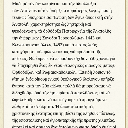
Μαζὶ μὲ τὴν ἀνειλικρίνεια καὶ τὴν ἀδιαλλαξία
τῶν Λατίνων, αὐτὸς ὑπῆρξε ὁ κυριότερος λόγος, ποὺ ἡ
τελικῶς ὑπογραφεῖσα Ἓνωση δὲν ἒγινε ἀποδεκτὴ στὴν
Ἀνατολή, χαρακτηρίστηκε ὡς ληστρικὴ καὶ
ψευδοένωση, τὰ ὀρθόδοξα Πατριαρχεῖα τῆς Ἀνατολῆς
τὴν ἀπέρριψαν ( Σύνοδοι Ἰεροσολύμων 1443 καὶ
Κωνσταντινουπόλεως 1482) καὶ ὁ πιστὸς λαὸς
κατηγόρησε τοὺς φιλενωτικοὺς γιὰ προδοσία τῆς
πίστεως. Θὰ ἒπρεπε νὰ περάσουν σχεδὸν 550 χρόνια γιὰ
νὰ ἐπιχειρηθεῖ ἓνας ἐκ νέου θεολογικὸς διάλογος μεταξὺ
Ὀρθοδόξων καὶ Ρωμαιοκαθολικῶν. Ἐπειδὴ λοιπὸν τὸ
αἲτημα ἑνὸς οἰκουμενικοῦ θεολογικοῦ διαλόγου ὑπῆρξε
ἒντονο κατὰ τὸν 20ο αἰώνα, πολλὰ θὰ μπορούσαμε νὰ
διδαχθοῦμε ἀπὸ τὴν ἐμπειρία τοῦ παρελθόντος καὶ νὰ
ὠφεληθοῦμε ὣστε νὰ ἀποφύγουμε τὰ προηγούμενα
λάθη καὶ τὰ σφάλματα. Ἡ ἀποκατάσταση τῆς
χριστιανικῆς ἑνότητος ἐπί τῇ βάσει τῆς ἀληθοῦς πίστεως,
τῆς ἀποστολικῆς καὶ ἁγιοπατερικῆς τῆς πρώτης χιλιετίας,
ἀποτελεῖ καὶ σήμερα ἓνα ζητούμενο γιὰ τὸ ὁποῖο ἐμεῖς οἱ