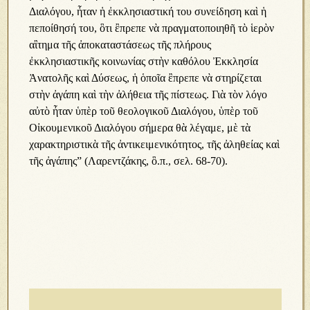
Διαλόγου, ἦταν ἡ ἐκκλησιαστική του συνείδηση καὶ ἡ
πεποίθησή του, ὃτι ἒπρεπε νὰ πραγματοποιηθῆ τὸ ἱερὸν
αἲτημα τῆς ἀποκαταστάσεως τῆς πλήρους
ἐκκλησιαστικῆς κοινωνίας στὴν καθόλου Ἐκκλησία
Ἀνατολῆς καὶ Δύσεως, ἡ ὁποῖα ἒπρεπε νὰ στηρίζεται
στὴν ἀγάπη καὶ τὴν ἀλήθεια τῆς πίστεως. Γιὰ τὸν λόγο
αὐτὸ ἦταν ὑπὲρ τοῦ θεολογικοῦ Διαλόγου, ὑπὲρ τοῦ
Οἰκουμενικοῦ Διαλόγου σήμερα θὰ λέγαμε, μὲ τὰ
χαρακτηριστικὰ τῆς ἀντικειμενικότητος, τῆς ἀληθείας καὶ
τῆς ἀγάπης” (Λαρεντζάκης, ὃ.π., σελ. 68-70).