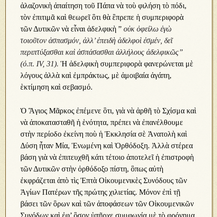
ἀλαζονικὴ ἀπαίτηση τοῦ Πάπα νὰ τοὺ φιλήση τὸ πόδι,
τὸν ἐπιτιμᾶ καὶ θεωρεῖ ὃτι θὰ ἒπρεπε ἡ συμπεριφορὰ
τῶν Δυτικῶν νὰ εἶναι ἀδελφικὴ ”
οὐκ ὀφείλω ἐγὼ
τοιοῦτον ἀσπασμόν, ἀλλ’ ἐπειδὴ ἀδελφοὶ ἐσμέν, δεῖ
περιπτύξασθαι καὶ ἀσπάσασθαι ἀλλήλους ἀδελφικῶς”
(ό.π. IV, 31).
Ἡ ἀδελφικὴ συμπεριφορὰ φανερώνεται μὲ
λόγους ἀλλὰ καὶ ἐμπράκτως, μὲ ἀμοιβαία ἀγάπη,
ὲκτίμηση καὶ σεβασμό.
Ὁ Ἃγιος Μᾶρκος ἐπέμενε ὃτι, γιὰ νὰ ἀρθῆ τὸ Σχίσμα καὶ
νὰ ἀποκατασταθῆ ἡ ἑνότητα, πρέπει νὰ ἐπανέλθουμε
στὴν περίοδο ἐκείνη ποὺ ἡ Ἐκκλησία σὲ Ἀνατολὴ καὶ
Δύση ἦταν Μία, Ἑνωμένη καὶ Ὀρθόδοξη. Ἀλλὰ στέρεα
βάση γιὰ νὰ ἐπιτευχθῆ κάτι τέτοιο ἀποτελεῖ ἡ ἐπιστροφὴ
τῶν Δυτικῶν στὴν ὀρθόδοξο πίστη, ὃπως αὐτὴ
ἐκφράζεται ἀπὸ τὶς Ἐπτὰ Οἰκουμενικὲς Συνόδους τῶν
Ἁγίων Πατέρων τῆς πρώτης χιλιετίας. Μόνον ἐπὶ τῇ
βάσει τῶν ὃρων καὶ τῶν ἀποφάσεων τῶν Οἰκουμενικῶν
Συνόδων καὶ ἐφ’ ὃσον ὑπῆρχε συμφωνία μὲ τὸ φρόνημα