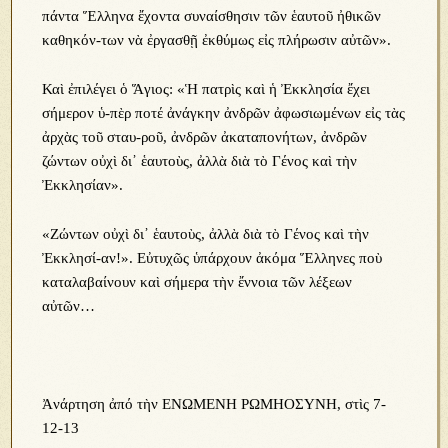
πάντα Ἕλληνα ἔχοντα συναίσθησιν τῶν ἑαυτοῦ ἠθικῶν
καθηκόν-των νὰ ἐργασθῇ ἐκθύμως εἰς πλήρωσιν αὐτῶν».
Καὶ ἐπιλέγει ὁ Ἅγιος: «Ἡ πατρὶς καὶ ἡ Ἐκκλησία ἔχει
σήμερον ὑ-πὲρ ποτέ ἀνάγκην ἀνδρῶν ἀφωσιωμένων εἰς τὰς
ἀρχὰς τοῦ σταυ-ροῦ, ἀνδρῶν ἀκαταπονήτων, ἀνδρῶν
ζώντων οὐχὶ δι᾿ ἑαυτοὺς, ἀλλὰ διὰ τὸ Γένος καὶ τὴν
Ἐκκλησίαν».
«Ζώντων οὐχὶ δι᾿ ἑαυτοὺς, ἀλλὰ διὰ τὸ Γένος καὶ τὴν
Ἐκκλησί-αν!». Εὐτυχῶς ὑπάρχουν ἀκόμα Ἕλληνες ποὺ
καταλαβαίνουν καὶ σήμερα τὴν ἔννοια τῶν λέξεων
αὐτῶν…
Ἀνάρτηση ἀπό τὴν ΕΝΩΜΕΝΗ ΡΩΜΗΟΣΥΝΗ, στὶς 7-
12-13