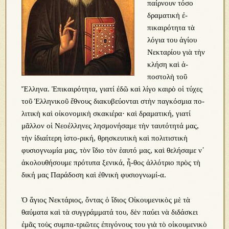
παίρνουν τόσο
δραματικὴ ἐ-
πικαιρότητα τὰ
λόγια του ἁγίου
Νεκταρίου γιὰ τὴν
κλήση καὶ ἀ-
ποστολὴ τοῦ
Ἕλληνα. Ἐπικαιρότητα, γιατί ἐδῶ καὶ λίγο καιρὸ οἱ τύχες
τοῦ Ἑλληνικοῦ ἔθνους διακυβεύονται στὴν παγκόσμια πο-
λιτικὴ καὶ οἰκονομικὴ σκακιέρα· καὶ δραματική, γιατί
μᾶλλον οἱ Νεοέλληνες λησμονήσαμε τὴν ταυτότητά μας,
τὴν ἰδιαίτερη ἱστο-ρική, θρησκευτικὴ καὶ πολιτιστικὴ
φυσιογνωμία μας, τὸν ἴδιο τὸν ἑαυτό μας, καὶ θελήσαμε ν᾿
ἀκολουθήσουμε πρότυπα ξενικά, ἦ-θος ἀλλότριο πρὸς τὴ
δική μας Παράδοση καὶ ἐθνικὴ φυσιογνωμί-α.
Ὁ ἅγιος Νεκτάριος, ὄντας ὁ ἴδιος Οἰκουμενικὸς μὲ τὰ
θαύματα καὶ τὰ συγγράμματά του, δὲν παύει νὰ διδάσκει
ἐμᾶς τοὺς συμπα-τριῶτες ἐπιγόνους του γιὰ τὸ οἰκουμενικὸ