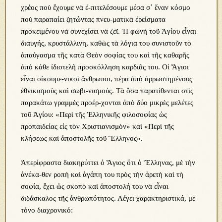
χρέος ποὺ ἔχουμε νὰ ἐ-πιτελέσουμε μέσα σ᾿ ἕναν κόσμο
ποὺ παραπαίει ζητώντας πνευ-ματικὰ ἐρείσματα
προκειμένου νὰ συνεχίσει νὰ ζεῖ. Ἡ φωνὴ τοῦ Ἁγίου εἶναι
διαυγής, κρυστάλλινη, καθὼς τὰ λόγια του συνιστοῦν τὸ
ἀπαύγασμα τῆς κατὰ Θεὸν σοφίας του καὶ τῆς καθαρῆς
ἀπὸ κάθε ἰδιοτελῆ προσκόλληση καρδιᾶς του. Οἱ Ἅγιοι
εἶναι οἰκουμε-νικοὶ ἄνθρωποι, πέρα ἀπὸ ἀρρωστημένους
ἐθνικισμοὺς καὶ σωβι-νισμούς. Τὰ ὅσα παρατίθενται στὶς
παρακάτω γραμμὲς προέρ-χονται ἀπὸ δύο μικρὲς μελέτες
τοῦ Ἁγίου: «Περὶ τῆς Ἑλληνικῆς φιλοσοφίας ὡς
προπαιδείας εἰς τὸν Χριστιανισμὸν» καὶ «Περὶ τῆς
κλήσεως καὶ ἀποστολῆς τοῦ Ἕλληνος».
Ἀπερίφραστα διακηρύττει ὁ Ἅγιος ὅτι ὁ Ἕλληνας, μὲ τὴν
ἀνέκα-θεν ροπὴ καὶ ἀγάπη του πρὸς τὴν ἀρετὴ καὶ τὴ
σοφία, ἔχει ὡς σκοπὸ καὶ ἀποστολή του νὰ εἶναι
διδάσκαλος τῆς ἀνθρωπότητος. Λέγει χαρακτηριστικά, μὲ
τόνο διαχρονικό: