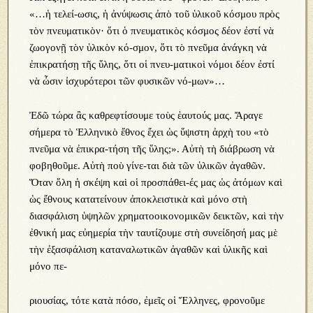
«…ἡ τελεί-ωσις, ἡ ἀνύψωσις ἀπὸ τοῦ ὑλικοῦ κόσμου πρὸς
τὸν πνευματικὸν· ὅτι ὁ πνευματικὸς κόσμος δέον ἐστί νὰ
ζωογονῇ τὸν ὑλικὸν κό-σμον, ὅτι τὸ πνεῦμα ἀνάγκη νὰ
ἐπικρατήσῃ τῆς ὕλης, ὅτι οἱ πνευ-ματικοὶ νόμοι δέον ἐστί
νὰ ὦσιν ἰσχυρότεροι τῶν φυσικῶν νό-μων»…
Ἐδῶ τώρα ἂς καθρεφτίσουμε τοὺς ἑαυτούς μας. Ἄραγε
σήμερα τὸ Ἑλληνικὸ ἔθνος ἔχει ὡς ὕψιστη ἀρχὴ του «τὸ
πνεῦμα νὰ ἐπικρα-τήση τῆς ὕλης;». Αὐτὴ τὴ διάβρωση νὰ
φοβηθοῦμε. Αὐτὴ ποὺ γίνε-ται διὰ τῶν ὑλικῶν ἀγαθῶν.
Ὅταν ὅλη ἡ σκέψη καὶ οἱ προσπάθει-ές μας ὡς ἀτόμων καὶ
ὡς ἔθνους κατατείνουν ἀποκλειστικὰ καὶ μόνο στὴ
διασφάλιση ὑψηλῶν χρηματοοικονομικῶν δεικτῶν, καὶ τὴν
ἐθνική μας εὐημερία τὴν ταυτίζουμε στὴ συνείδησή μας μὲ
τὴν ἐξασφάλιση καταναλωτικῶν ἀγαθῶν καὶ ὑλικῆς καὶ
μόνο πε-
ριουσίας, τότε κατὰ πόσο, ἐμεῖς οἱ Ἕλληνες, φρονοῦμε