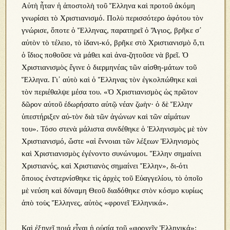
Αὐτὴ ἦταν ἡ ἀποστολὴ τοῦ Ἕλληνα καὶ προτοῦ ἀκόμη
γνωρίσει τὸ Χριστιανισμό. Πολὺ περισσότερο ἀφότου τὸν
γνώρισε, ὅποτε ὁ Ἕλληνας, παρατηρεῖ ὁ Ἅγιος, βρῆκε σ᾿
αὐτὸν τὸ τέλειο, τὸ ἰδανι-κό, βρῆκε στὸ Χριστιανισμὸ ὅ,τι
ὁ ἴδιος ποθοῦσε νὰ μάθει καὶ ἀνα-ζητοῦσε νὰ βρεῖ. Ὁ
Χριστιανισμὸς ἔγινε ὁ διερμηνέας τῶν αἰσθη-μάτων τοῦ
Ἕλληνα. Γι᾿ αὐτὸ καὶ ὁ Ἕλληνας τὸν ἐγκολπώθηκε καὶ
τὸν περιέθαλψε μέσα του. «Ὁ Χριστιανισμὸς ὡς πρῶτον
δῶρον αὐτοῦ ἐδωρήσατο αὐτῷ νέαν ζωὴν· ὁ δὲ Ἕλλην
ὑπεστήριξεν αὐ-τὸν διὰ τῶν ἀγώνων καὶ τῶν αἱμάτων
του». Τόσο στενὰ μάλιστα συνδέθηκε ὁ Ἑλληνισμὸς μὲ τὸν
Χριστιανισμό, ὥστε «αἱ ἔννοιαι τῶν λέξεων Ἑλληνισμὸς
καὶ Χριστιανισμὸς ἐγένοντο συνώνυμοι. Ἕλλην σημαίνει
Χριστιανός, καὶ Χριστιανὸς σημαίνει Ἕλλην», δι-ότι
ὅποιος ἐνστερνίσθηκε τὶς ἀρχὲς τοῦ Εὐαγγελίου, τὸ ὁποῖο
μὲ νεύση καὶ δύναμη Θεοῦ διαδόθηκε στὸν κόσμο κυρίως
ἀπὸ τοὺς Ἕλληνες, αὐτὸς «φρονεῖ Ἑλληνικά».
Καὶ ἐξηγεῖ ποιά εἶναι ἡ οὐσία τοῦ «φρονεῖν Ἑλληνικά»: