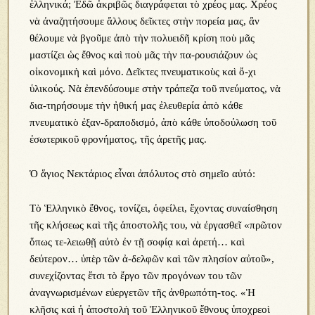
ἑλληνικά; Ἐδῶ ἀκριβῶς διαγράφεται τὸ χρέος μας. Χρέος
νὰ ἀναζητήσουμε ἄλλους δεῖκτες στὴν πορεία μας, ἂν
θέλουμε νὰ βγοῦμε ἀπὸ τὴν πολυειδῆ κρίση ποὺ μᾶς
μαστίζει ὡς ἔθνος καὶ ποὺ μᾶς τὴν πα-ρουσιάζουν ὡς
οἰκονομικὴ καὶ μόνο. Δεῖκτες πνευματικοὺς καὶ ὄ-χι
ὑλικούς. Νὰ ἐπενδύσουμε στὴν τράπεζα τοῦ πνεύματος, νὰ
δια-τηρήσουμε τὴν ἠθική μας ἐλευθερία ἀπὸ κάθε
πνευματικὸ ἐξαν-δραποδισμό, ἀπὸ κάθε ὑποδούλωση τοῦ
ἐσωτερικοῦ φρονήματος, τῆς ἀρετῆς μας.
Ὁ ἅγιος Νεκτάριος εἶναι ἀπόλυτος στὸ σημεῖο αὐτό:
Τὸ Ἑλληνικὸ ἔθνος, τονίζει, ὀφείλει, ἔχοντας συναίσθηση
τῆς κλήσεως καὶ τῆς ἀποστολῆς του, νὰ ἐργασθεῖ «πρῶτον
ὅπως τε-λειωθῇ αὐτὸ ἐν τῇ σοφίᾳ καὶ ἀρετή… καὶ
δεύτερον… ὑπὲρ τῶν ἀ-δελφῶν καὶ τῶν πλησίον αὐτοῦ»,
συνεχίζοντας ἔτσι τὸ ἔργο τῶν προγόνων του τῶν
ἀναγνωρισμένων εὐεργετῶν τῆς ἀνθρωπότη-τος. «Ἡ
κλῆσις καὶ ἡ ἀποστολὴ τοῦ Ἑλληνικοῦ ἔθνους ὑποχρεοὶ