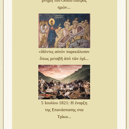
μνήμη του Οσίου Πατρός
ημών...
«ἰδόντες αὐτόν παρεκάλεσαν
ὅπως μεταβῆ ἀπό τῶν ὁρί...
5 Ιουλίου 1821: Η έναρξη
της Επανάστασης στα
Τρίκα...