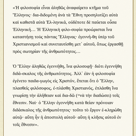
«Ἡ φιλοσοφία εἶναι ἀληθῶς ἀναφαίρετο κτῆμα τοῦ
Ἕλληνος· δια-διδομένη ἀνὰ τὰ Ἔθνη προσηλυτίζει αὐτὰ
καὶ καθιστᾶ αὐτὰ Ἑλ-ληνικά, οὐδέποτε δὲ παύεται οὖσα
Ἑλληνική… Ἡ Ἑλληνικὴ φιλο-σοφία προώρισται ἵνα
καταστήσῃ τοὺς πάντας Ἕλληνας· ἐγεννή-θη ὑπὲρ τοῦ
Χριστιανισμοῦ καὶ συνεταυτίσθη μετ᾿ αὐτοῦ, ὅπως ἐργασθῇ
πρὸς σωτηρίαν τῆς ἀνθρωπότητος…
Ὁ Ἕλλην ἀληθῶς ἐγεννήθη, ἵνα φιλοσοφῇ· διότι ἐγεννήθη
διδά-σκαλος τῆς ἀνθρωπότητος. Ἀλλ᾿ ἐὰν ἡ φιλοσοφία
ἐγένετο παιδα-γωγὸς εἰς Χριστόν, ἕπεται ὅτι ὁ Ἕλλην,
πλασθείς φιλόσοφος, ἐ-πλάσθη Χριστιανός, ἐπλάσθη ἵνα
γνωρίσῃ τὴν ἀλήθειαν καὶ δια-δῶ (=νὰ τὴν διαδώσει) τοῖς
ἔθνεσιν. Ναὶ· ὁ Ἕλλην ἐγεννήθη κατὰ θείαν πρόνοιαν
διδάσκαλος τῆς ἀνθρωπότητος· τοῦτο τὸ ἔργον ἐ-κληρώθη
αὐτῷ· αὕτη ἦν ἡ ἀποστολὴ αὐτοῦ· αὕτη ἡ κλῆσις αὐτοῦ ἐν
τοῖς ἔθνεσιν».