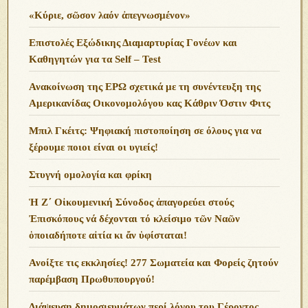
«Κύριε, σῶσον λαόν ἀπεγνωσμένον»
Επιστολές Εξώδικης Διαμαρτυρίας Γονέων και
Καθηγητών για τα Self – Test
Ανακοίνωση της ΕΡΩ σχετικά με τη συνέντευξη της
Αμερικανίδας Οικονομολόγου κας Κάθριν Όστιν Φιτς
Μπιλ Γκέιτς: Ψηφιακή πιστοποίηση σε όλους για να
ξέρουμε ποιοι είναι οι υγιείς!
Στυγνή ομολογία και φρίκη
Ἡ Ζ΄ Οἰκουμενική Σύνοδος ἀπαγορεύει στούς
Ἐπισκόπους νά δέχονται τό κλείσιμο τῶν Ναῶν
ὁποιαδήποτε αἰτία κι ἄν ὑφίσταται!
Ανoίξτε τις εκκλησίες! 277 Σωματεία και Φορείς ζητούν
παρέμβαση Πρωθυπουργού!
Διάψευση δημοσιευμάτων περί λόγου του Γέροντος