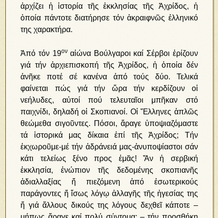
ἀρχίζει ἡ ἱστορία τῆς ἐκκλησίας τῆς Ἀχρίδος, ἡ
ὁποία πάντοτε διατήρησε τόν ἀκραιφνῶς ἑλληνικό
της χαρακτήρα.
ον
Ἀπό τόν 19
αἰώνα Βούλγαροι καί Σέρβοι ἐρίζουν
γιά τήν ἀρχιεπισκοπή τῆς Ἀχρίδος, ἡ ὁποία δέν
ἀνῆκε ποτέ σέ κανένα ἀπό τούς δύο. Τελικά
φαίνεται πώς γιά τήν ὥρα τήν κερδίζουν οἱ
νεήλυδες, αὐτοί πού τελευταῖοι μπῆκαν στό
παιχνίδι, δηλαδή οἱ Σκοπιανοί. Οἱ Ἕλληνες ἁπλῶς
θεώμεθα σιγοῦντες. Πόσοι, ἄραγε ὑποψιαζόμαστε
τά ἱστορικά μας δίκαια ἐπί τῆς Ἀχρίδος; Τήν
ἐκχωροῦμε-μέ τήν ἀδράνειά μας-ἀνυποψίαστοι σάν
κάτι τελείως ξένο προς ἐμᾶς! Ἄν ἡ σερβική
ἐκκλησία, ἐνώπιον τῆς δεδομένης σκοπιανῆς
ἀδιαλλαξίας ἤ πιεζόμενη ἀπό ἐσωτερικούς
παράγοντες ἤ ἴσως λόγῳ ἀλλαγῆς τῆς ἡγεσίας της
ἤ γιά ἄλλους δικούς της λόγους δεχθεῖ κάποτε –
μήπως ἄραγε καί πολύ σύντομα; – τήν προσθήκη