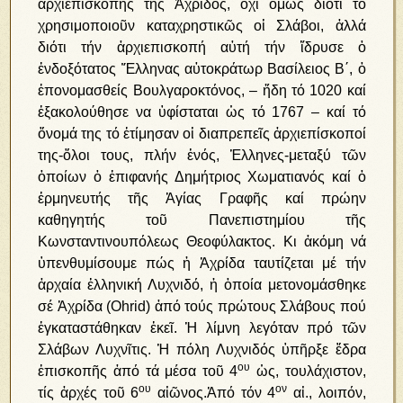
ἀρχιεπισκοπῆς τῆς Ἀχρίδος, ὄχι ὅμως διότι τό
χρησιμοποιοῦν καταχρηστικῶς οἱ Σλάβοι, ἀλλά
διότι τήν ἀρχιεπισκοπή αὐτή τήν ἵδρυσε ὁ
ἐνδοξότατος Ἕλληνας αὐτοκράτωρ Βασίλειος Β΄, ὁ
ἐπονομασθείς Βουλγαροκτόνος, – ἤδη τό 1020 καί
ἐξακολούθησε να ὑφίσταται ὡς τό 1767 – καί τό
ὄνομά της τό ἐτίμησαν οἱ διαπρεπεῖς ἀρχιεπίσκοποί
της-ὅλοι τους, πλήν ἑνός, Ἑλληνες-μεταξύ τῶν
ὁποίων ὁ ἐπιφανής Δημήτριος Χωματιανός καί ὁ
ἑρμηνευτής τῆς Ἁγίας Γραφῆς καί πρώην
καθηγητής τοῦ Πανεπιστημίου τῆς
Κωνσταντινουπόλεως Θεοφύλακτος. Κι ἀκόμη νά
ὑπενθυμίσουμε πώς ἡ Ἀχρίδα ταυτίζεται μέ τήν
ἀρχαία ἑλληνική Λυχνιδό, ἡ ὁποία μετονομάσθηκε
σέ Ἀχρίδα (Ohrid) ἀπό τούς πρώτους Σλάβους πού
ἐγκαταστάθηκαν ἐκεῖ. Ἡ λίμνη λεγόταν πρό τῶν
Σλάβων Λυχνῖτις. Ἡ πόλη Λυχνιδός ὑπῆρξε ἕδρα
ου
ἐπισκοπῆς ἀπό τά μέσα τοῦ 4
ὡς, τουλάχιστον,
ου
ον
τίς ἀρχές τοῦ 6
αἰῶνος.Ἀπό τόν 4
αἰ., λοιπόν,