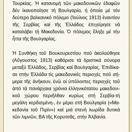
Τουρκίας. Ἡ κατανομή τῶν μακεδονικῶν ἐδαφῶν
δέν ἱκανοποίησε τή Βουλγαρία, ἡ ὁποία μέ τόν
δεύτερο βαλκανικό πόλεμο (Ἰούλιος 1913) ἐναντίον
τῆς Σερβίας καί τῆς Ἑλλάδος ἐπιχείρησε νά
καταλάβει τή Μακεδονία. Ὁ πόλεμος ἔληξε μέ τήν
ἧττα τῆς Βουλγαρίας.
Ἡ Συνθήκη τοῦ Βουκουρεστίου πού ἀκολούθησε
(Αὔγουστος 1913) καθόρισε τά ὁριστικά σύνορα
μεταξύ Ἑλλάδος, Σερβίας καί Βουλγαρίας. Ἐπι­δί­κα­
σε στήν Ἑλ­λά­δα τίς μα­κε­δο­νι­κές πε­ρι­ο­χές πού σή­
με­ρα τῆς ἀ­νή­κουν, ἐ­νῶ οἱ ὑ­πό­λοι­πες πε­ρι­ο­χές τοῦ
ἀ­πό τά πα­νάρ­χαι­α χρό­νια ἑλ­λη­νι­κό­τα­του μα­κε­δο­νι­
κοῦ χώ­ρου πε­ρι­ῆλ­θαν κυ­ρί­ως στή Σερ­βί­α-τή
μεγάλη κερδισμένη-, ἐν μέ­ρει στή Βουλ­γα­ρί­α («Μα­
κε­δο­νί­α τοῦ Πι­ρίν») καί μιά στενή λωρίδα δυτικά
τῶν λι­μνῶν, ΒΑ τῆς Κο­ρυ­τσᾶς, στήν Ἀλ­βα­νί­α.