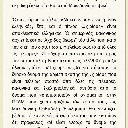
σερβική ἐκκλησία θεωρεῖ τή Μακεδονία σερβική.
Ὅπως ὅμως ὁ τίτλος «Μακεδονίας» εἶναι μόνον
ἑλληνικός, ἔτσι και ὁ τίτλος «Ἀχρίδος» εἶναι
ἀποκλειστικά ἑλληνικός. Ὁ σημερινός κανονικός
ἀρχιεπίσκοπος Ἀχρίδος θεωρεῖ τόν τίτλο του, κατά
τήν δική του διατύπωση, «τελείως σωστό ἀπό ὅλες
τίς πλευρές». Σέ εὐχαριστήρια ἐπιστολή του πρός
τόν μητροπολίτη Ναυπάκτου στίς 7/7/2007 μεταξύ
ἄλλων γράφει: «Ἔχουμε δεχθεῖ νά πάρουμε τό
ἔνδοξο ὄνομα τῆς ἀρχιεπισκοπῆς τῆς Ἀχρίδος πού
εἶναι τελείως σωστό ἀπό ὅλες τίς πλευρές,
κανονικά καί ἐκκλησιολογικά, ἀντίθετα ἀπό τό
ὄνομα πού χρησιμοποιοῦν οἱ σχισματικοί στήν
ΠΓΔΜ πού χαρακτηρίζουν τόν ἑαυτό τους ὡς
Μακεδονική Ὀρθόδοξη Ἐκκλησία». Θά γνωρίζει,
βέβαια, ὁ κανονικός ἀρχιεπίσκοπος τῶν Σκοπίων
ὅτι προφανῶς καί εἶναι ἔνδοξο τό ὄνομα τῆς