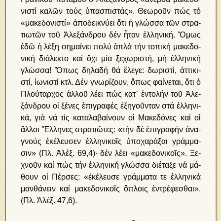
νι­στί κα­λῶν το­ύς ὑ­πα­σπι­στάς». Θε­ω­ροῦν πώς τό
«μα­κε­δο­νι­στί» ἀ­πο­δει­κνύ­ει ὅ­τι ἡ γλώσ­σα τῶν στρα­
τι­ω­τῶν τοῦ Ἀ­λε­ξάν­δρου δέν ἦ­ταν ἑλ­λη­νι­κή. Ὅ­μως
ἐ­δῶ ἡ λέ­ξη ση­μαί­νει πο­λύ ἁ­πλά τήν το­πι­κή μα­κε­δο­
νι­κή δι­ά­λε­κτο καί ὄ­χι μί­α ξε­χω­ρι­στή, μή ἑλ­λη­νι­κή
γλώσ­σα! Ὅ­πως δη­λα­δή θά ἔ­λε­γε: δω­ρι­στί, ἀτ­τι­κι­
στί, ἰ­ω­νι­στί κτλ. Δέν γνω­ρί­ζουν, ὅ­πως φαί­νε­ται, ὅ­τι ὁ
Πλού­ταρ­χος ἀλ­λοῦ λέ­ει πώς κατ᾿ ἐν­το­λήν τοῦ Ἀ­λε­
ξάν­δρου οἱ ξέ­νες ἐ­πι­γρα­φές ἐ­ξη­γοῦν­ταν στά ἑλ­λη­νι­
κά, γιά νά τίς κα­τα­λα­βαί­νουν οἱ Μα­κε­δό­νες καί οἱ
ἄλ­λοι Ἕλ­λη­νες στρα­τι­ῶ­τες: «τήν δέ ἐ­πι­γρα­φήν ἀ­να­
γνούς ἐ­κέ­λευ­σεν ἑλ­λη­νι­κοῖς ὑ­πο­χα­ρά­ξαι γράμ­μα­
σιν» (Πλ. Ἀ­λέξ. 69,4)· δέν λέ­ει «μα­κε­δο­νι­κοῖς». Ξε­
χνοῦν καί πώς τήν ἑλ­λη­νι­κή γλώσ­σα δι­έ­τα­ξε νά μά­
θουν οἱ Πέρ­σες: «ἐ­κέ­λευ­σε γράμ­μα­τα τε ἑλ­λη­νι­κά
μαν­θά­νειν καί μα­κε­δο­νι­κοῖς ὅ­πλοις ἐν­τρέ­φε­σθαι».
(Πλ. Ἀ­λέξ. 47,6).