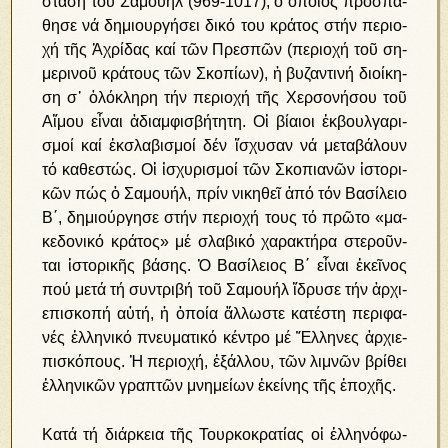
στα­ση τοῦ Σα­μου­ήλ (969-1017), ὁ ὁ­ποῖ­ος προ­σπά­
θη­σε νά δη­μι­ουρ­γή­σει δικό του κρά­τος στήν πε­ρι­ο­
χή τῆς Ἀ­χρί­δας καί τῶν Πρε­σπῶν (πε­ρι­ο­χή τοῦ ση­
με­ρι­νοῦ κρά­τους τῶν Σκο­πί­ων), ἡ βυ­ζαν­τι­νή δι­οί­κη­
ση σ᾿ ὁ­λό­κλη­ρη τήν πε­ρι­ο­χή τῆς Χερ­σο­νή­σου τοῦ
Αἵ­μου εἶ­ναι ἀ­δι­αμ­φι­σβή­τη­τη. Οἱ βί­αι­οι ἐκ­βουλ­γα­ρι­
σμοί καί ἐκ­σλα­βι­σμοί δέν ἴ­σχυ­σαν νά με­τα­βά­λουν
τό κα­θε­στώς. Οἱ ἰ­σχυ­ρι­σμοί τῶν Σκο­πια­νῶν ἱ­στο­ρι­
κῶν πώς ὁ Σαμουήλ, πρίν νι­κη­θεῖ ἀ­πό τόν Βα­σί­λει­ο
Β΄, δη­μι­ούρ­γη­σε στήν πε­ρι­ο­χή τους τό πρῶ­το «μα­
κε­δο­νι­κό κρά­τος» μέ σλα­βι­κό χα­ρα­κτή­ρα στε­ροῦν­
ται ἱ­στο­ρι­κῆς βά­σης. Ὁ Βα­σί­λει­ος Β΄ εἶ­ναι ἐ­κεῖ­νος
πού με­τά τή συν­τρι­βή τοῦ Σα­μου­ήλ ἵ­δρυ­σε τήν ἀρ­χι­
ε­πι­σκο­πή αὐ­τή, ἡ ὁ­ποί­α ἄλ­λω­στε κα­τέ­στη πε­ρι­φα­
νές ἑλ­λη­νι­κό πνευ­μα­τι­κό κέν­τρο μέ Ἕλ­λη­νες ἀρ­χι­ε­
πι­σκό­πους. Ἡ πε­ρι­ο­χή, ἐ­ξάλ­λου, τῶν λι­μνῶν βρί­θει
ἑλ­λη­νι­κῶν γρα­πτῶν μνη­μεί­ων ἐ­κεί­νης τῆς ἐ­πο­χῆς.
Κα­τά τή διά­ρκεια τῆς Τουρ­κο­κρα­τί­ας οἱ ἑλ­λη­νό­φω­