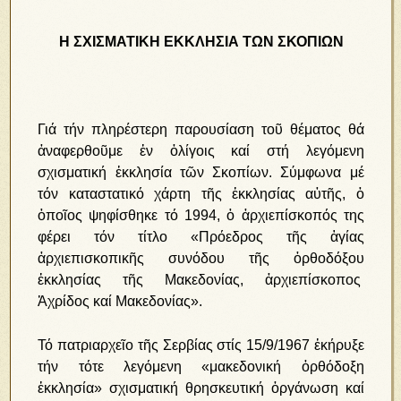
Η ΣΧΙΣΜΑΤΙΚΗ ΕΚΚΛΗΣΙΑ ΤΩΝ ΣΚΟΠΙΩΝ
Γιά τήν πληρέστερη παρουσίαση τοῦ θέματος θά
ἀναφερθοῦμε ἐν ὀλίγοις καί στή λεγόμενη
σχισματική ἐκκλησία τῶν Σκοπίων. Σύμφωνα μέ
τόν καταστατικό χάρτη τῆς ἐκκλησίας αὐτῆς, ὁ
ὁποῖος ψηφίσθηκε τό 1994, ὁ ἀρχιεπίσκοπός της
φέρει τόν τίτλο «Πρόεδρος τῆς ἁγίας
ἀρχιεπισκοπικῆς συνόδου τῆς ὀρθοδόξου
ἐκκλησίας τῆς Μακεδονίας, ἀρχιεπίσκοπος
Ἀχρίδος καί Μακεδονίας».
Τό πατριαρχεῖο τῆς Σερβίας στίς 15/9/1967 ἐκήρυξε
τήν τότε λεγόμενη «μακεδονική ὀρθόδοξη
ἐκκλησία» σχισματική θρησκευτική ὀργάνωση καί