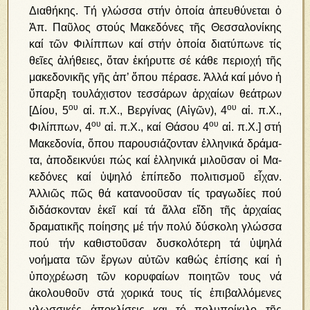
Διαθήκης. Τή γλώσσα στήν ὁποία ἀπευθύνεται ὁ
Ἀπ. Παῦλος στούς Μακεδόνες τῆς Θεσσαλονίκης
καί τῶν Φιλίππων καί στήν ὁποία διατύπωνε τίς
θεῖες ἀλήθειες, ὅταν ἐκήρυττε σέ κάθε περιοχή τῆς
μακεδονικῆς γῆς ἀπ’ ὅπου πέρασε. Ἀλλά καί μό­νο ἡ
ὕ­παρ­ξη του­λά­χι­στον τεσσάρων ἀρ­χαί­ων θε­ά­τρων
ου
ου
[Δί­ου, 5
αἰ. π.Χ., Βερ­γί­νας (Αἰ­γῶν), 4
αἰ. π.Χ.,
ου
ου
Φι­λίπ­πων, 4
αἰ. π.Χ., καί Θάσου 4
αἰ. π.Χ.] στή
Μα­κε­δο­νί­α, ὅ­που πα­ρου­σι­ά­ζον­ταν ἑλ­λη­νι­κά δρά­μα­
τα, ἀ­πο­δει­κνύ­ει πώς καί ἑλ­λη­νι­κά μι­λοῦ­σαν οἱ Μα­
κε­δό­νες καί ὑ­ψη­λό ἐ­πί­πε­δο πο­λι­τι­σμοῦ εἶ­χαν.
Ἀλλιῶς πῶς θά κατανοοῦσαν τίς τραγωδίες πού
διδάσκονταν ἐκεῖ καί τά ἄλλα εἴδη τῆς ἀρχαίας
δραματικῆς ποίησης μέ τήν πολύ δύσκολη γλώσσα
πού τήν καθιστοῦσαν δυσκολότερη τά ὑψηλά
νοήματα τῶν ἔργων αὐτῶν καθώς ἐπίσης καί ἡ
ὑποχρέωση τῶν κορυφαίων ποιητῶν τους νά
ἀκολουθοῦν στά χορικά τους τίς ἐπιβαλλόμενες
γλωσσικές ἀποκλίσεις και τό πολυποίκιλο τῆς