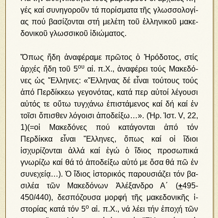
γές καί συ­νη­γο­ροῦν τά πο­ρί­σμα­τα τῆς γλωσ­σο­λο­γί­
ας πού βα­σί­ζον­ται στή με­λέ­τη τοῦ ἑλ­λη­νι­κοῦ μα­κε­
δο­νι­κοῦ γλωσ­σι­κοῦ ἰ­δι­ώ­μα­τος.
Ὅ­πως ἤ­δη ἀ­να­φέ­ρα­με πρῶ­τος ὁ Ἡ­ρό­δο­τος, στίς
ου
ἀρ­χές ἤ­δη τοῦ 5
αἰ. π.Χ., ἀ­να­φέ­ρει τούς Μα­κε­δό­
νες ὡς Ἕλ­λη­νες: «Ἕλ­λη­νας δέ εἶ­ναι τού­τους το­ύς
ἀ­πό Περ­δίκ­κεω γε­γο­νό­τας, κα­τά περ αὐ­τοί λέγουσι
αὐ­τός τε οὕ­τω τυγ­χά­νω ἐ­πι­στά­με­νος καί δή καί ἐν
τοῖσι ὄ­πι­σθεν λόγοισι ἀ­πο­δεί­ξω…». (Ἡρ. Ἱ­στ. V, 22,
1)(=οἱ Μακεδόνες πού κατάγονται ἀπό τόν
Περδίκκα εἶναι Ἕλληνες, ὅπως καί οἱ ἴδιοι
ἰσχυρίζονται ἀλλά καί ἐγώ ὁ ἴδιος προσωπικά
γνωρίζω καί θά τό ἀποδείξω αὐτό με ὅσα θά πῶ ἐν
συνεχείᾳ…). Ὁ ἴ­διος ἱ­στο­ρι­κός πα­ρου­σιά­ζει τόν βα­
σι­λέ­α τῶν Μα­κε­δό­νων Ἀ­λέ­ξαν­δρο Α΄ (
+
495-
450/440), δε­σπό­ζου­σα μορ­φή τῆς μα­κε­δο­νι­κῆς ἱ­
ο
στο­ρί­ας κα­τά τόν 5
αἰ. π.Χ., νά λέ­ει τήν ἐ­πο­χή τῶν