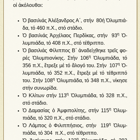
οἱ ἀ­κό­λου­θοι:
Ὁ βα­σι­λιάς Ἀ­λέ­ξαν­δρος Α΄, στήν 80ή Ὀ­λυμ­πιά­
δα, τό 460 π.Χ., στό στάδιο.
η
Ὁ βα­σι­λιάς Ἀρ­χέ­λα­ος Περ­δί­κας, στήν 93
Ὀ­
λυμ­πιά­δα, τό 408 π.Χ., στό τέθριππο.
Ὁ βα­σι­λιάς Φί­λιπ­πος Β΄ ἀ­να­δεί­χθη­κε τρεῖς φο­
η
ρές Ὀ­λυμ­πι­ο­νί­κης. Στήν 106
Ὀ­λυμ­πιά­δα, τό
η
356 π.Χ., ἔ­τρε­ξε μέ τό ἄ­λο­γό του. Στήν 107
Ὀ­
λυμ­πιά­δα, τό 352 π.Χ., ἔ­τρε­ξε μέ τό τέ­θριπ­πό
η
του. Στήν 108
Ὀ­λυμ­πιά­δα, τό 348 π.Χ., νί­κη­σε
στήν συ­νω­ρί­δα.
η
Ὁ Κλί­των στήν 113
Ὀ­λυμ­πιά­δα, τό 328 π.Χ.,
στό στάδιο.
η
Ὁ Δα­μα­σί­ας ὁ Ἀμ­φι­πο­λί­της, στήν 115
Ὀ­λυμ­
πιά­δα, τό 320 π.Χ., στό στάδιο.
η
Ὁ Λάμ­πος ὁ Φι­λιπ­πή­σιος, στήν 119
Ὀ­λυμ­
πιά­δα, τό 304 π.Χ., στό τέθριππο.
η