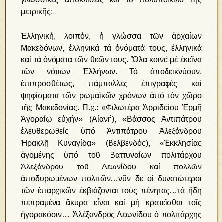
μετρικῆς;
Ἑλληνική, λοιπόν, ἡ γλώσσα τῶν ἀρχαίων
Μακεδόνων, ἑλληνικά τά ὀνόματά τους, ἑλληνικά
καί τά ὀνόματα τῶν θεῶν τους. Ὅλα κοινά μέ ἐκεῖνα
τῶν νότιων Ἑλλήνων. Τό ἀποδεικνύουν,
ἐπιπροσθέτως, πάμπολλες ἐπιγραφές καί
ψηφίσματα τῶν ρωμαϊκῶν χρόνων ἀπό τόν χῶρο
τῆς Μακεδονίας. Π.χ.: «Φιλωτέρα Ἀρριδαίου Ἑρμῇ
Ἀγοραίῳ εὐχήν» (Αἰανή), «Βάσσος Ἀντιπάτρου
ἐλευθερωθείς ὑπό Ἀντιπάτρου Ἀλεξάνδρου
Ἡρακλῇ Κυναγίδᾳ» (Βελβενδός), «Ἐκκλησίας
ἀγομένης ὑπό τοῦ Βαττυναίων πολιτάρχου
Ἀλεξάνδρου τοῦ Λεωνίδου καί πολλῶν
ἀποδυρωμένων πολιτῶν…νῦν δε οἱ δυνατώτεροι
τῶν ἐπαρχικῶν ἐκβιάζονται τούς πένητας…τά ἤδη
πεπραμένα ἄκυρα εἶναι καί μή κρατεῖσθαι τοῖς
ἠγορακόσιν… Ἀλέξανδρος Λεωνίδου ὁ πολιτάρχης