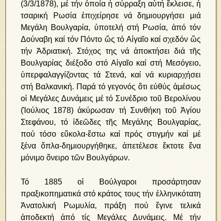
(3/3/1878), μέ τήν ὁποία ἡ σύρραξη αὐτή ἔκλεισε, ἡ
τσαρική Ρωσία ἐπιχείρησε νά δημιουργήσει μιά
Μεγάλη Βουλγαρία, ὑποτελή στή Ρωσία, ἀπό τόν
Δούναβη καί τόν Πόντο ὥς τό Αἰγαῖο καί σχεδόν ὥς
τήν Ἀδριατική. Στόχος της νά ἀποκτήσει διά τῆς
Βουλγαρίας διέξοδο στό Αἰγαῖο καί στή Μεσόγειο,
ὑπερφαλαγγίζοντας τά Στενά, καί νά κυριαρχήσει
στή Βαλκανική. Παρά τό γεγονός ὅτι εὐθύς ἀμέσως
οἱ Μεγάλες Δυνάμεις μέ τό Συνέδριο τοῦ Βερολίνου
(Ἰούλιος 1878) ἀκύρωσαν τή Συνθήκη τοῦ Ἁγίου
Στεφάνου, τό ἰδεῶδες τῆς Μεγάλης Βουλγαρίας,
πού τόσο εὔκολα-ἔστω καί πρός στιγμήν καί μέ
ξένα ὅπλα-δημιουργήθηκε, ἀπετέλεσε ἔκτοτε ἕνα
μόνιμο ὄνειρο τῶν Βουλγάρων.
Τό 1885 οἱ Βούλγαροι προσάρτησαν
πραξικοπηματικά στό κράτος τους τήν ἑλληνικότατη
Ἀνατολική Ρωμυλία, πράξη πού ἔγινε τελικά
ἀποδεκτή ἀπό τίς Μεγάλες Δυνάμεις. Μέ τήν