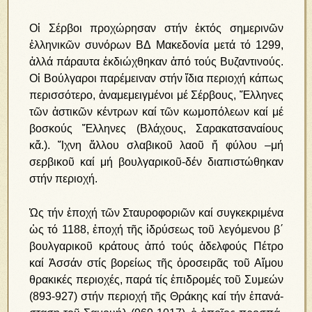
Οἱ Σέρβοι προχώρησαν στήν ἐκτός σημερινῶν
ἑλληνικῶν συνόρων ΒΔ Μακεδονία μετά τό 1299,
ἀλλά πάραυτα ἐκδιώχθηκαν ἀπό τούς Βυζαντινούς.
Οἱ Βούλγαροι παρέμειναν στήν ἴδια περιοχή κάπως
περισσότερο, ἀναμεμειγμένοι μέ Σέρβους, Ἕλληνες
τῶν ἀστικῶν κέντρων καί τῶν κωμοπόλεων καί μέ
βοσκούς Ἕλληνες (Βλάχους, Σαρακατσαναίους
κἄ.). Ἴχνη ἄλλου σλαβικοῦ λαοῦ ἤ φύλου –μή
σερβικοῦ καί μή βουλγαρικοῦ-δέν διαπιστώθηκαν
στήν περιοχή.
Ὡς τήν ἐ­πο­χή τῶν Σταυ­ρο­φο­ρι­ῶν καί συγ­κε­κρι­μέ­να
ὡς τό 1188, ἐ­πο­χή τῆς ἱ­δρύ­σε­ως τοῦ λε­γό­με­νου β΄
βουλ­γα­ρι­κοῦ κρά­τους ἀ­πό τούς ἀ­δελ­φούς Πέ­τρο
καί Ἀσ­σάν στίς βο­ρεί­ως τῆς ὀ­ρο­σει­ρᾶς τοῦ Αἵ­μου
θρα­κι­κές πε­ρι­ο­χές, πα­ρά τίς ἐ­πι­δρο­μές τοῦ Συ­με­ών
(893-927) στήν πε­ρι­ο­χή τῆς Θρά­κης καί τήν ἐ­πα­νά­