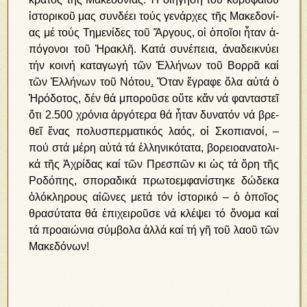
ἱ­στο­ρι­κοῦ μας συν­δέ­ει τούς γε­νάρ­χες τῆς Μα­κε­δο­νί­
ας μέ τούς Τη­με­νί­δες τοῦ Ἄρ­γους, οἱ ὁ­ποῖ­οι ἦ­ταν ἀ­
πό­γο­νοι τοῦ Ἡ­ρα­κλῆ. Κα­τά συ­νέ­πεια, ἀ­να­δει­κνύ­ει
τήν κοι­νή κα­τα­γω­γή τῶν Ἑλ­λή­νων τοῦ Βορ­ρᾶ καί
τῶν Ἑλ­λή­νων τοῦ Νό­του
.
Ὅ­ταν ἔ­γρα­φε ὅ­λα αὐ­τά ὁ
Ἡ­ρό­δο­τος, δέν θά μπο­ροῦ­σε οὔ­τε κἄν νά φαν­τα­στεῖ
ὅ­τι 2.500 χρό­νια ἀρ­γό­τε­ρα θά ἦ­ταν δυ­να­τόν νά βρε­
θεῖ ἕ­νας πο­λυ­σπερ­μα­τι­κός λα­ός, οἱ Σκο­πια­νοί, –
πού στά μέ­ρη αὐ­τά τά ἑλ­λη­νι­κό­τα­τα, βο­ρει­ο­α­να­το­λι­
κά τῆς Ἀ­χρί­δας καί τῶν Πρε­σπῶν κι ὡς τά ὄ­ρη τῆς
Ρο­δό­πης, σπο­ρα­δι­κά πρω­το­εμ­φα­νί­στη­κε δώ­δε­κα
ὁ­λό­κλη­ρους αἰ­ῶ­νες με­τά τόν ἱ­στο­ρι­κό – ὁ ὁ­ποῖ­ος
θρα­σύ­τα­τα θά ἐ­πι­χει­ροῦ­σε νά κλέ­ψει τό ὄ­νο­μα καί
τά προ­αι­ώ­νια σύμ­βο­λα ἀλ­λά καί τή γῆ τοῦ λα­οῦ τῶν
Μα­κε­δό­νων!