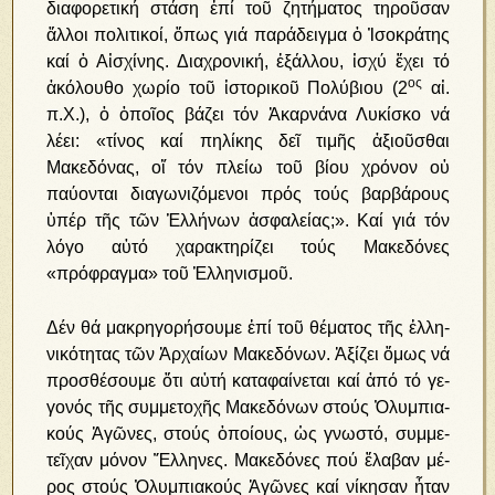
διαφορετική στάση ἐπί τοῦ ζητήματος τηροῦσαν
ἄλλοι πολιτικοί, ὅπως γιά παράδειγμα ὁ Ἰσοκράτης
καί ὁ Αἰσχίνης. Διαχρονική, ἐξάλλου, ἰσχύ ἔχει τό
ος
ἀκόλουθο χωρίο τοῦ ἱστορικοῦ Πολύβιου (2
αἰ.
π.Χ.), ὁ ὁποῖος βάζει τόν Ἀκαρνάνα Λυκίσκο νά
λέει: «τίνος καί πηλίκης δεῖ τιμῆς ἀξιοῦσθαι
Μακεδόνας, οἵ τόν πλείω τοῦ βίου χρόνον οὐ
παύονται διαγωνιζόμενοι πρός τούς βαρβάρους
ὑπέρ τῆς τῶν Ἑλλήνων ἀσφαλείας;». Καί γιά τόν
λόγο αὐτό χαρακτηρίζει τούς Μακεδόνες
«πρόφραγμα» τοῦ Ἑλληνισμοῦ.
Δέν θά μα­κρη­γο­ρή­σουμε ἐ­πί τοῦ θέ­μα­τος τῆς ἑλ­λη­
νι­κό­τη­τας τῶν Ἀρ­χαί­ων Μα­κε­δό­νων. Ἀ­ξί­ζει ὅ­μως νά
προ­σθέ­σου­με ὅ­τι αὐ­τή κα­τα­φαί­νε­ται καί ἀ­πό τό γε­
γο­νός τῆς συμ­με­το­χῆς Μα­κε­δό­νων στούς Ὀ­λυμ­πια­
κούς Ἀ­γῶ­νες, στούς ὁ­ποί­ους, ὡς γνω­στό, συμ­με­
τεῖ­χαν μό­νον Ἕλ­λη­νες. Μα­κε­δό­νες πού ἔ­λα­βαν μέ­
ρος στούς Ὀ­λυμ­πια­κούς Ἀ­γῶ­νες καί νίκησαν ἦ­ταν