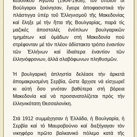
κε­δο­νι­κοῦ Ἀ­γώ­να (1904-1908), τόν ὁποῖον οἱ
Βούλγαροι ξεκίνησαν, ἔ­γει­ρε ἀ­πο­φα­σι­στι­κά τήν
πλά­στιγ­γα ὑ­πέρ τοῦ Ἑλ­λη­νι­σμοῦ τῆς Μα­κε­δο­νί­ας
καί ἔληξε μέ τήν ἥττα τῆς Βουλγαρίας, παρά τίς
μαζικές ἀποστολές ἐνόπλων βουλγαρικῶν
τμημάτων καί ὁμάδων στή Μακεδονία πού
στρέφονταν μέ τόν πλέον ἀδίστακτο τρόπο ἐναντίον
τῶν Ἑλλήνων καί ἰδιαίτερα ἐναντίον τῶν
ἑλληνόφρονων, ἀλλά σλαβόφωνων πληθυσμῶν.
Ἡ βουλγαρική ἀπληστία δελέασε τήν ἀρκετά
ἀπομακρυσμένη Σερβία, ὥστε ἄρχισε νά εἰσχωρεῖ
κι αὐτή ὅσο γινόταν βαθύτερα στή βόρεια
Μακεδονία καί νά προσανατολίζεται πρός τήν
ἑλληνικότατη Θεσσαλονίκη.
Στά 1912 συμμάχησαν ἡ Ἑλλάδα, ἡ Βουλγαρία, ἡ
Σερβία καί τό Μαυροβούνιο καί διεξήγαγαν τόν
νικηφόρο πρῶτο βαλκανικό πόλεμο κατά τῆς