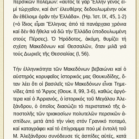
περ­σι­κῶν πο­λέ­μων: «αὐ­τός τε γάρ Ἕλ­λην γέ­νος εἰ­
μί τὠρ­χαῖ­ον, καί ἀντ᾿ ἐ­λευ­θέ­ρης δε­δου­λω­μέ­νην οὐκ
ἄν ἐ­θέ­λοι­μι ὁ­ρᾶν τήν Ἑλ­λά­δα». (Ἡρ. Ἱ­στ. ΙΧ, 45, 1-2)
(=ὁ ἴ­διος εἶ­μαι Ἕλ­λη­νας ἀ­πό τά πα­νάρ­χαι­α χρό­νια
καί δέν θά ἤ­θε­λα νά δῶ τήν Ἑλ­λά­δα ὑ­πο­δου­λω­μέ­νη
στούς Πέρ­σες). Ὁ Ἡρόδοτος, ἀκόμη, θυμίζει τή
σχέση Μακεδόνων καί Θεσσαλῶν, ὅταν μιλᾶ γιά
τούς Δωριεῖς τῆς Θεσσαλίας (Ι, 56).
Τήν ἑλλη­νι­κό­τη­τα τῶν Μα­κε­δό­νων βε­βαι­ώ­νει καί ὁ
αὐ­στη­ρός κο­ρυ­φαῖ­ος ἱ­στο­ρι­κός μας Θου­κυ­δί­δης, ὅ­
ταν λέ­ει ὅ­τι οἱ βα­σι­λεῖς τῶν Μα­κε­δό­νων εἶ­ναι Τη­με­
νί­δες ἀ­πό τό Ἄρ­γος (Θουκ. ΙΙ, 99, 3-6), καθώς ἀρ­γό­
τε­ρα καί ὁ Ἀρ­ρια­νός, ὁ ἱ­στο­ρι­κός τοῦ Μεγάλου Ἀ­λε­
ξάν­δρου, ὁ ὁ­ποῖ­ος δι­α­σώ­ζει τό πε­ρι­στα­τι­κό τῆς ἀ­
πο­στο­λῆς τῶν τριακοσίων πο­λυ­τε­λῶν περ­σι­κῶν ἀ­
σπί­δων, με­τά ἀ­πό τήν νί­κη στόν Γρα­νι­κό πο­τα­μό,
καί κατα­­γρά­φει καί τό ἐ­πί­γραμ­μα πού μέ ἐν­το­λή τοῦ
Μ. Ἀ­λε­ξάν­δρου συ­νό­δευ­σε τίς ἀ­σπί­δες αὐτές, κατά