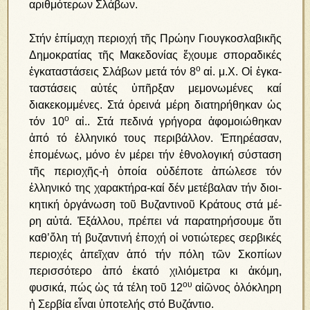
α­ριθ­μό­τε­ρων Σλά­βων.
Στήν ἐ­πί­μα­χη πε­ρι­ο­χή τῆς Πρώ­ην Γι­ουγ­κοσ­λα­βι­κῆς
Δη­μο­κρα­τί­ας τῆς Μα­κε­δο­νί­ας ἔ­χου­με σπο­ρα­δι­κές
ο
ἐγ­κα­τα­στά­σεις Σλά­βων με­τά τόν 8
αἰ. μ.Χ. Οἱ ἐγ­κα­
τα­στά­σεις αὐ­τές ὑπῆρξαν μεμονωμένες καί
διακεκομμένες. Στά ὀρεινά μέρη διατηρήθηκαν ὡς
ο
τόν 10
αἰ.. Στά πεδινά γρήγορα ἀφομοιώθηκαν
ἀπό τό ἑλληνικό τους περιβάλλον. Ἐ­πη­ρέ­α­σαν,
ἑπομένως, μό­νο ἐν μέ­ρει τήν ἐ­θνο­λο­γι­κή σύ­στα­ση
τῆς πε­ρι­ο­χῆς-ἡ ὁποία οὐδέποτε ἀπώλεσε τόν
ἑλληνικό της χαρακτήρα-καί δέν με­τέ­βα­λαν τήν δι­οι­
κη­τι­κή ὀρ­γά­νω­ση τοῦ Βυ­ζαν­τι­νοῦ Κρά­τους στά μέ­
ρη αὐ­τά. Ἐξάλλου, πρέπει νά παρατηρήσουμε ὅτι
καθ’ὅλη τή βυζαντινή ἐποχή οἱ νοτιώτερες σερβικές
περιοχές ἀπεῖχαν ἀπό τήν πόλη τῶν Σκοπίων
περισσότερο ἀπό ἑκατό χιλιόμετρα κι ἀκόμη,
ου
φυσικά, πώς ὡς τά τέλη τοῦ 12
αἰῶνος ὁλόκληρη
ἡ Σερβία εἶναι ὑποτελής στό Βυζάντιο.