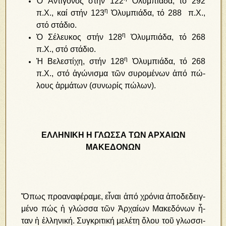
Ὁ Ἀν­τί­γο­νος στήν 122
Ὀ­λυμ­πιά­δα, τό 292
η
π.Χ., καί στήν 123
Ὀ­λυμ­πιά­δα, τό 288 π.Χ.,
στό στάδιο.
η
Ὁ Σέ­λευ­κος στήν 128
Ὀ­λυμ­πιά­δα, τό 268
π.Χ., στό στάδιο.
η
Ἡ Βελεστίχη, στήν 128
Ὀ­λυμ­πιά­δα, τό 268
π.Χ., στό ἀ­γώ­νι­σμα τῶν συ­ρο­μέ­νων ἀ­πό πώ­
λους ἁρ­μά­των (συ­νω­ρί­ς πώ­λων).
ΕΛΛΗΝΙΚΗ Η ΓΛΩΣΣΑ ΤΩΝ ΑΡΧΑΙΩΝ
ΜΑΚΕΔΟΝΩΝ
Ὅ­πως προ­α­να­φέ­ρα­με, εἶ­ναι ἀ­πό χρό­νια ἀ­πο­δε­δειγ­
μέ­νο πώς ἡ γλώσ­σα τῶν Ἀρ­χαί­ων Μα­κε­δό­νων ἦ­
ταν ἡ ἑλ­λη­νι­κή. Συγ­κρι­τι­κή με­λέ­τη ὅ­λου τοῦ γλωσ­σι­