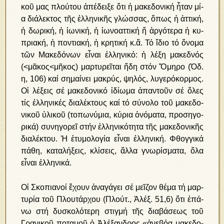
κοῦ μας πλού­του ἀ­πέ­δει­ξε ὅ­τι ἡ μα­κε­δο­νι­κή ἦ­ταν μί­
α δι­ά­λε­κτος τῆς ἑλληνικῆς γλώσ­σας, ὅ­πως ἡ ἀτ­τι­κή,
ἡ δω­ρι­κή, ἡ ἰ­ω­νι­κή, ἡ ἰ­ω­νο­ατ­τι­κή ἤ ἀρ­γό­τε­ρα ἡ κυ­
πρια­κή, ἡ πον­τια­κή, ἡ κρη­τι­κή κ.ἄ. Τό ἴ­διο τό ὄ­νο­μα
τῶν Μα­κε­δό­νων εἶ­ναι ἑλ­λη­νι­κό: ἡ λέ­ξη μα­κεδ­νός
(<μᾶ­κος<μῆ­κος) μαρ­τυ­ρεῖ­ται ἤ­δη στόν Ὅ­μη­ρο (Ὀδ.
η, 106) καί ση­μαί­νει μα­κρύς, ­ψη­λός, λυ­γε­ρόκορμος.
Οἱ λέ­ξεις σέ μα­κε­δο­νι­κό ἰ­δί­ω­μα ἀ­παν­τοῦν σέ ὅ­λες
τίς ἑλ­λη­νι­κές δι­α­λέ­κτους καί τό σύ­νο­λο τοῦ μα­κε­δο­
νι­κοῦ ὑ­λι­κοῦ (το­πω­νύ­μια, κύ­ρια ὀ­νό­μα­τα, προ­ση­γο­
ρι­κά) συ­νη­γο­ρεῖ στήν ἑλ­λη­νι­κό­τη­τα τῆς μα­κε­δο­νι­κῆς
δι­α­λέ­κτου. Ἡ ἐ­τυ­μο­λο­γί­α εἶ­ναι ἑλ­λη­νι­κή. Φθογ­γι­κά
πά­θη, κα­τα­λή­ξεις, κλί­σεις, ἄλ­λα γνω­ρί­σμα­τα, ὅ­λα
εἶναι ἑλ­λη­νι­κά.
Οἱ Σκο­πια­νοί ἔ­χουν ἀ­να­γά­γει σέ μεῖ­ζον θέ­μα τή μαρ­
τυ­ρί­α τοῦ Πλου­τάρ­χου (Πλούτ., Ἀ­λέξ. 51,6) ὅ­τι ἐ­πά­
νω στή δυ­σκο­λό­τε­ρη στιγ­μή τῆς δι­α­βά­σε­ως τοῦ
Γρα­νι­κοῦ πο­τα­μοῦ ὁ Ἀ­λέ­ξαν­δρος «ἀ­νε­βό­α μα­κε­δο­