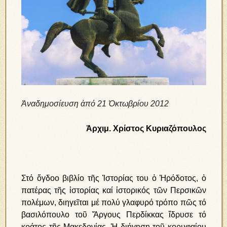
Ἀναδημοσίευση ἀπό 21 Ὀκτωβρίου 2012
Ἀρχιμ. Χρίστος Κυριαζόπουλος
Στό ὄ­γδο­ο βι­βλί­ο τῆς Ἱ­στο­ρί­ας του ὁ Ἡ­ρό­δο­τος, ὁ
πα­τέ­ρας τῆς ἱ­στο­ρί­ας καί ἱ­στο­ρι­κός τῶν Περ­σι­κῶν
πο­λέ­μων, δι­η­γεῖ­ται μέ πο­λύ γλα­φυ­ρό τρό­πο πῶς τό
βα­σι­λό­που­λο τοῦ Ἄρ­γους Περ­δίκ­κας ἵ­δρυ­σε τό
κρά­τος τῆς Μα­κε­δο­νί­ας. Ἡ δι­ή­γη­ση τοῦ κο­ρυ­φαί­ου