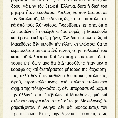
δρου, νά μήν τόν θε­ω­ρεῖ Ἕλ­λη­να, δι­ό­τι ἡ δι­κή του
μη­τέ­ρα ἦ­ταν Σκύ­θισ­σα. Ἁ­πλῶς λοι­πόν θε­ω­ροῦ­σε
τόν βα­σι­λιά τῆς Μα­κε­δο­νί­ας ὡς κα­τώ­τε­ρο πο­λι­τι­στι­
κά ἀ­πό τούς Ἀ­θη­ναί­ους. Γνωρίζουμε, ἐπίσης, ὅτι ὁ
Δημοσθένης ἐπισκέφθηκε δύο φορές τή Μακεδονία
καί ἔμεινε ἐκεῖ τρεῖς μῆνες. Ἄν διαπίστωνε πώς οἱ
Μακεδόνες δέν μιλοῦν τήν ἑλληνική γλώσσα, θά τό
ἐκμεταλλευόταν αὐτό ἐξάπαντος στην πολεμική του
κατά τοῦ Φιλίππου. Καί ἐν πά­σῃ πε­ρι­πτώ­σει ἄς ἔ­
χου­με ὑπ᾿ ὄ­ψιν μας ὅ­τι ὁ Δη­μο­σθέ­νης ἦ­ταν μέν ὁ
κο­ρυ­φαῖ­ος καί ἀ­ξε­πέ­ρα­στος ρή­το­ρας τῆς ἀρ­χαι­ό­τη­
τας, ἀλ­λά δέν ἦταν καθόλου διορατικός πολιτικός,
ἀφοῦ, προ­σκολ­λη­μέ­νος στό πα­λαι­ό πο­λι­τεια­κό
σχῆ­μα τῆς πό­λης-κρά­τους, δέν μπο­ροῦ­σε νά δε­χθεῖ
τήν ἀλ­λα­γή πού ἐ­πέ­βα­λαν οἱ Μα­κε­δό­νες, μιά καί
στόν και­νού­ργιο κό­σμο πού αὐ­τοί (οἱ Μα­κε­δό­νες) ὁ­
ρα­μα­τί­ζον­ταν ἡ Ἀ­θή­να δέν θά δι­α­δρα­μά­τι­ζε τόν
πρῶ­το ρό­λο. Κι ἄς μήν ξεχνοῦμε, φυσικά, πώς