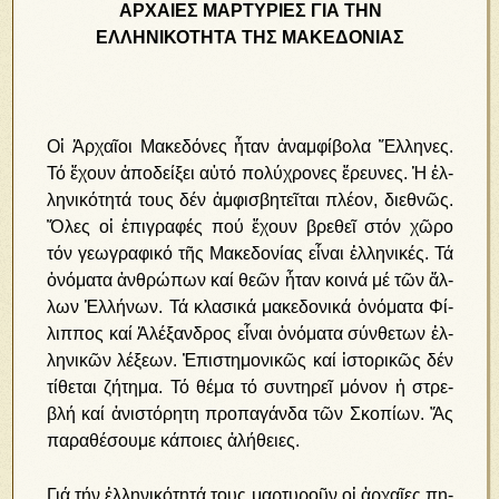
ΑΡΧΑΙΕΣ ΜΑΡΤΥΡΙΕΣ ΓΙΑ ΤΗΝ
ΕΛΛΗΝΙΚΟΤΗΤΑ ΤΗΣ ΜΑΚΕΔΟΝΙΑΣ
Οἱ Ἀρ­χαῖ­οι Μα­κε­δό­νες ἦ­ταν ἀ­ναμ­φί­βο­λα Ἕλ­λη­νες.
Τό ἔ­χουν ἀ­πο­δεί­ξει αὐ­τό πο­λύ­χρο­νες ἔ­ρευ­νες. Ἡ ἑλ­
λη­νι­κό­τη­τά τους δέν ἀμ­φι­σβη­τεῖ­ται πλέ­ον, δι­ε­θνῶς.
Ὅ­λες οἱ ἐ­πι­γρα­φές πού ἔ­χουν βρε­θεῖ στόν χῶ­ρο
τόν γε­ω­γρα­φι­κό τῆς Μα­κε­δο­νί­ας εἶ­ναι ἑλ­λη­νι­κές. Τά
ὀ­νό­μα­τα ἀν­θρώ­πων καί θε­ῶν ἦ­ταν κοι­νά μέ τῶν ἄλ­
λων Ἑλ­λή­νων. Τά κλα­σι­κά μα­κε­δο­νι­κά ὀ­νό­μα­τα Φί­
λιπ­πος καί Ἀ­λέ­ξαν­δρος εἶ­ναι ὀ­νό­μα­τα σύν­θε­των ἑλ­
λη­νι­κῶν λέ­ξε­ων. Ἐ­πι­στη­μο­νι­κῶς καί ἱ­στο­ρι­κῶς δέν
τί­θε­ται ζή­τη­μα. Τό θέ­μα τό συν­τη­ρεῖ μό­νον ἡ στρε­
βλή καί ἀ­νι­στό­ρη­τη προ­πα­γάν­δα τῶν Σκο­πί­ων. Ἄς
πα­ρα­θέ­σου­με κά­ποι­ες ἀ­λή­θει­ες.
Γιά τήν ἑλ­λη­νι­κό­τη­τά τους μαρ­τυ­ροῦν οἱ ἀρ­χαῖ­ες πη­