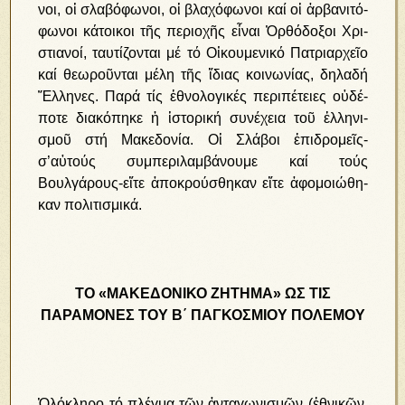
νοι, οἱ σλα­βό­φω­νοι, οἱ βλα­χό­φω­νοι καί οἱ ἀρ­βα­νι­τό­
φω­νοι κά­τοι­κοι τῆς πε­ρι­ο­χῆς εἶ­ναι Ὀρ­θό­δο­ξοι Χρι­
στια­νοί, ταυ­τί­ζον­ται μέ τό Οἰ­κου­με­νι­κό Πα­τρι­αρ­χεῖ­ο
καί θε­ω­ροῦν­ται μέ­λη τῆς ἴ­διας κοι­νω­νί­ας, δη­λα­δή
Ἕλ­λη­νες. Πα­ρά τίς ἐ­θνο­λο­γι­κές πε­ρι­πέ­τει­ες οὐ­δέ­
πο­τε δι­α­κό­πη­κε ἡ ἱ­στο­ρι­κή συ­νέ­χεια τοῦ ἑλ­λη­νι­
σμοῦ στή Μα­κε­δο­νί­α. Οἱ Σλά­βοι ἐ­πι­δρο­μεῖς-
σ’αὐτούς συμπεριλαμβάνουμε καί τούς
Βουλγάρους-εἴ­τε ἀ­πο­κρού­σθη­καν εἴ­τε ἀ­φο­μοι­ώ­θη­
καν πο­λι­τι­σμι­κά.
ΤΟ «ΜΑΚΕΔΟΝΙΚΟ ΖΗΤΗΜΑ» ΩΣ ΤΙΣ
ΠΑΡΑΜΟΝΕΣ ΤΟΥ Β΄ ΠΑΓΚΟΣΜΙΟΥ ΠΟΛΕΜΟΥ
Ὁ­λό­κλη­ρο τό πλέγ­μα τῶν ἀν­τα­γω­νι­σμῶν (ἐ­θνι­κῶν,