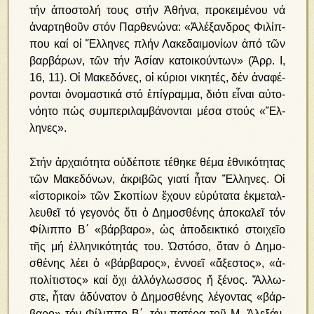
τήν ἀποστολή τους στήν Ἀθήνα, προκειμένου νά
ἀναρτηθοῦν στόν Παρθενώνα: «Ἀ­λέ­ξαν­δρος Φι­λίπ­
που καί οἱ Ἕλ­λη­νες πλήν Λα­κε­δαι­μο­νί­ων ἀ­πό τῶν
βαρ­βά­ρων, τῶν τήν Ἀ­σί­αν κα­τοι­κούν­των» (Ἀρρ. Ι,
16, 11). Οἱ Μα­κε­δό­νες, οἱ κύ­ριοι νι­κη­τές, δέν ἀ­να­φέ­
ρον­ται ὀ­νο­μα­στι­κά στό ἐ­πί­γραμ­μα, δι­ό­τι εἶ­ναι αὐ­το­
νό­η­το πώς συμ­πε­ρι­λαμ­βά­νον­ται μέ­σα στούς «Ἕλ­
λη­νες».
Στήν ἀρ­χαι­ό­τη­τα οὐ­δέ­πο­τε τέ­θη­κε θέ­μα ἐ­θνι­κό­τη­τας
τῶν Μα­κε­δό­νων, ἀ­κρι­βῶς για­τί ἦ­ταν Ἕλ­λη­νες. Οἱ
«ἱ­στο­ρι­κοί» τῶν Σκο­πί­ων ἔ­χουν εὐ­ρύ­τα­τα ἐκ­με­ταλ­
λευ­θεῖ τό γε­γο­νός ὅ­τι ὁ Δη­μο­σθέ­νης ἀ­πο­κα­λεῖ τόν
Φί­λιπ­πο Β΄ «βάρ­βα­ρο», ὡς ἀ­πο­δει­κτι­κό στοι­χεῖ­ο
τῆς μή ἑλ­λη­νι­κό­τη­τάς του. Ὡ­στό­σο, ὅ­ταν ὁ Δη­μο­
σθέ­νης λέ­ει ὁ «βάρ­βα­ρος», ἐν­νο­εῖ «ἄ­ξε­στος», «ἀ­
πο­λί­τι­στος» καί ὄ­χι ἀλ­λό­γλωσ­σος ἤ ξέ­νος. Ἄλ­λω­
στε, ἦ­ταν ἀ­δύ­να­τον ὁ Δη­μο­σθέ­νης λέ­γον­τας «βάρ­
βα­ρο» τόν Φί­λιπ­πο Β΄, τόν πα­τέ­ρα τοῦ Μ. Ἀ­λε­ξάν­