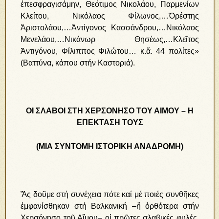
ἐπεσφραγισάμην, Θεότιμος Νικολάου, Παρμενίων
Κλείτου, Νικόλαος Φίλωνος,…Ὀρέστης
Ἀριστολάου,…Ἀντίγονος Κασσάνδρου,…Νικόλαος
Μενελάου,…Νικάνωρ Θησέως,…Κλεῖτος
Ἀντιγόνου, Φίλιππος Φιλώτου… κ.ἄ. 44 πολίτες»
(Βαττύνα, κάπου στήν Καστοριά).
ΟΙ ΣΛΑΒΟΙ ΣΤΗ ΧΕΡΣΟΝΗΣΟ ΤΟΥ ΑΙΜΟΥ – Η
ΕΠΕΚΤΑΣΗ ΤΟΥΣ
(ΜΙΑ ΣΥΝΤΟΜΗ ΙΣΤΟΡΙΚΗ ΑΝΑΔΡΟΜΗ)
Ἄς δοῦ­με στή συ­νέ­χεια πό­τε καί μέ ποι­ές συν­θῆ­κες
ἐμ­φα­νί­σθη­καν στή Βαλ­κα­νι­κή –ἤ ὀρ­θό­τε­ρα στήν
Χερ­σό­νη­σο τοῦ Αἵ­μου– οἱ πρῶ­τες σλα­βι­κές φυ­λές,