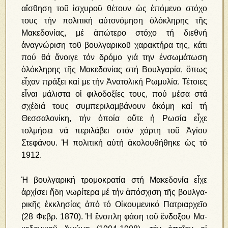
αἴσθηση τοῦ ἰσχυροῦ θέτουν ὡς ἑπόμενο στόχο
τους τήν πολιτική αὐτονόμηση ὁλόκληρης τῆς
Μακεδονίας, μέ ἀπώτερο στόχο τή διεθνή
ἀναγνώριση τοῦ βουλγαρικοῦ χαρακτήρα της, κάτι
πού θά ἄνοιγε τόν δρόμο γιά την ἐνσωμάτωση
ὁλόκληρης τῆς Μακεδονίας στή Βουλγαρία, ὅπως
εἶχαν πράξει καί με τήν Ἀνατολική Ρωμυλία. Τέτοιες
εἶναι μάλιστα οἱ φιλοδοξίες τους, πού μέσα στά
σχέδιά τους συμπεριλαμβάνουν ἀκόμη καί τή
Θεσσαλονίκη, τήν ὁποία οὔτε ἡ Ρωσία εἶχε
τολμήσει νά περιλάβει στόν χάρτη τοῦ Ἁγίου
Στεφάνου. Ἡ πολιτική αὐτή ἀκολουθήθηκε ὡς τό
1912.
Ἡ βουλγαρική τρομοκρατία στή Μακεδονία εἶχε
ἀρχίσει ἤδη νωρίτερα μέ τήν ἀ­πό­σχι­ση τῆς βουλ­γα­
ρι­κῆς ἐκ­κλη­σί­ας ἀ­πό τό Οἰ­κου­με­νι­κό Πα­τρι­αρ­χεῖ­ο
(28 Φε­βρ. 1870). Ἡ ἔ­νο­πλη φά­ση τοῦ ἔν­δο­ξου Μα­