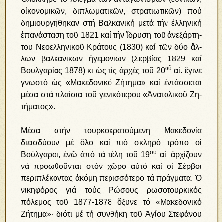
οἰ­κο­νο­μι­κῶν, δι­πλω­μα­τι­κῶν, στρα­τι­ω­τι­κῶν) πού
δη­μι­ουρ­γή­θη­καν στή Βαλ­κα­νι­κή με­τά τήν ἑλ­λη­νι­κή
ἐ­πα­νά­στα­ση τοῦ 1821 καί τήν ἵ­δρυ­ση τοῦ ἀ­νε­ξάρ­τη­
του Νε­ο­ελ­λη­νι­κοῦ Κρά­τους (1830) καί τῶν δύ­ο ἄλ­
λων βαλ­κα­νι­κῶν ἡ­γε­μο­νι­ῶν (Σερ­βί­ας 1829 καί
οῦ
Βουλ­γα­ρί­ας 1878) κι ὡς τίς ἀρ­χές τοῦ 20
αἰ. ἔ­γι­νε
γνω­στό ὡς «Μα­κε­δο­νι­κό Ζή­τη­μα» καί ἐν­τάσ­σε­ται
μέ­σα στά πλαί­σια τοῦ γε­νι­κό­τε­ρου «Ἀ­να­το­λι­κοῦ Ζη­
τή­μα­τος».
Μέσα στήν τουρκοκρατούμενη Μακεδονία
διεισδύουν μέ ὅλο καί πιό σκληρό τρόπο οἱ
ου
Βούλγαροι, ἐνῶ ἀπό τά τέλη τοῦ 19
αἰ. ἀρχίζουν
νά προωθοῦνται στόν χῶρο αὐτό καί οἱ Σέρβοι
περιπλέκοντας ἀκόμη περισσότερο τά πράγματα. Ὁ
νικηφόρος γιά τούς Ρώσους ρωσοτουρκικός
πόλεμος τοῦ 1877-1878 ὄξυνε τό «Μακεδονικό
Ζήτημα»· διότι μέ τή συνθήκη τοῦ Ἁγίου Στεφάνου