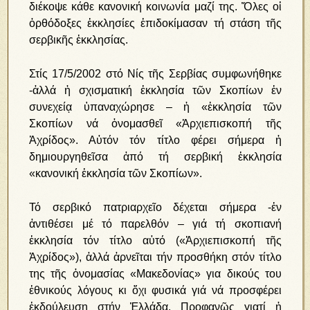
διέκοψε κάθε κανονική κοινωνία μαζί της. Ὅλες οἱ
ὀρθόδοξες ἐκκλησίες ἐπιδοκίμασαν τή στάση τῆς
σερβικῆς ἐκκλησίας.
Στίς 17/5/2002 στό Νίς τῆς Σερβίας συμφωνήθηκε
-ἀλλά ἡ σχισματική ἐκκλησία τῶν Σκοπίων ἐν
συνεχείᾳ ὑπαναχώρησε – ἡ «ἐκκλησία τῶν
Σκοπίων νά ὀνομασθεῖ «Ἀρχιεπισκοπή τῆς
Ἀχρίδος». Αὐτόν τόν τίτλο φέρει σήμερα ἡ
δημιουργηθεῖσα ἀπό τή σερβική ἐκκλησία
«κανονική ἐκκλησία τῶν Σκοπίων».
Τό σερβικό πατριαρχεῖο δέχεται σήμερα -ἐν
ἀντιθέσει μέ τό παρελθόν – γιά τή σκοπιανή
ἐκκλησία τόν τίτλο αὐτό («Ἀρχιεπισκοπή τῆς
Ἀχρίδος»), ἀλλά ἀρνεῖται τήν προσθήκη στόν τίτλο
της τῆς ὀνομασίας «Μακεδονίας» για δικούς του
ἐθνικούς λόγους κι ὄχι φυσικά γιά νά προσφέρει
ἐκδούλευση στήν Ἑλλάδα. Προφανῶς γιατί ἡ