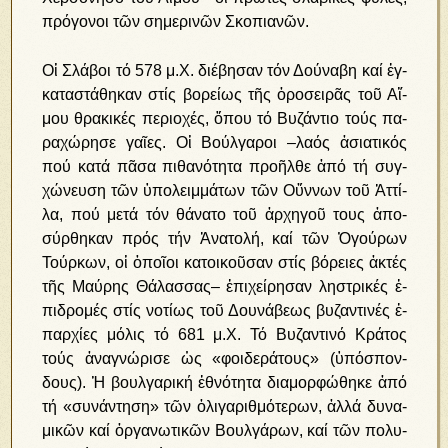
πρό­γο­νοι τῶν ση­με­ρι­νῶν Σκο­πια­νῶν.
Οἱ Σλά­βοι τό 578 μ.Χ. δι­έ­βη­σαν τόν Δού­να­βη καί ἐγ­
κα­τα­στά­θη­καν στίς βο­ρεί­ως τῆς ὀροσειρᾶς τοῦ Αἵ­
μου θρα­κι­κές πε­ρι­ο­χές, ὅ­που τό Βυ­ζάν­τιο τούς πα­
ρα­χώ­ρη­σε γαῖ­ες. Οἱ Βούλ­γα­ροι –λα­ός ἀ­σι­α­τι­κός
πού κα­τά πᾶ­σα πι­θα­νό­τη­τα προ­ῆλ­θε ἀ­πό τή συγ­
χώ­νευ­ση τῶν ὑ­πο­λειμ­μά­των τῶν Οὕν­νων τοῦ Ἀτ­τί­
λα, πού με­τά τόν θά­να­το τοῦ ἀρ­χη­γοῦ τους ἀ­πο­
σύρ­θη­καν πρός τήν Ἀ­να­το­λή, καί τῶν Ὀ­γού­ρων
Τούρ­κων, οἱ ὁ­ποῖ­οι κα­τοι­κοῦ­σαν στίς βό­ρει­ες ἀ­κτές
τῆς Μαύ­ρης Θά­λασ­σας– ἐ­πι­χεί­ρη­σαν λη­στρι­κές ἐ­
πι­δρο­μές στίς νο­τί­ως τοῦ Δου­νά­βε­ως βυ­ζαν­τι­νές ἐ­
παρ­χί­ες μό­λις τό 681 μ.Χ. Τό Βυ­ζαν­τι­νό Κρά­τος
τούς ἀ­να­γνώ­ρι­σε ὡς «φοι­δε­ρά­τους» (ὑ­πό­σπον­
δους). Ἡ βουλ­γα­ρι­κή ἐ­θνό­τη­τα δι­α­μορ­φώ­θη­κε ἀ­πό
τή «συ­νάν­τη­ση» τῶν ὀ­λι­γα­ριθ­μό­τε­ρων, ἀλ­λά δυ­να­
μι­κῶν καί ὀρ­γα­νω­τι­κῶν Βουλ­γά­ρων, καί τῶν πο­λυ­