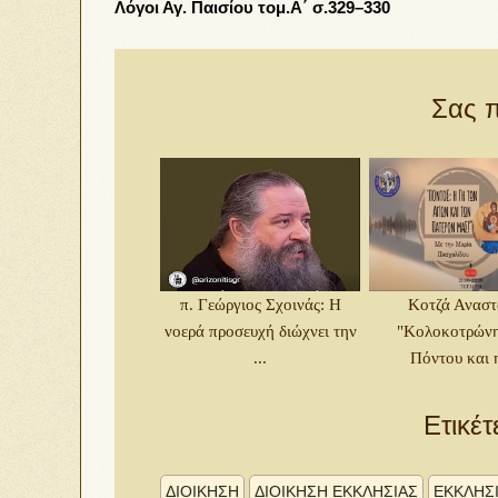
Λόγοι Αγ. Παισίου τομ.Α΄ σ.329–330
Σας π
π. Γεώργιος Σχοινάς: Η
Κοτζά Αναστ
νοερά προσευχή διώχνει την
"Κολοκοτρώνη
...
Πόντου και η
Ετικέτ
ΔΙΟΙΚΗΣΗ
ΔΙΟΙΚΗΣΗ ΕΚΚΛΗΣΙΑΣ
ΕΚΚΛΗΣ