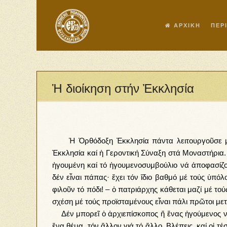
ΑΡΧΙΚΗ
ΠΕΡ
Ἡ διοίκηση στήν Ἐκκλησία
Ἡ Ὀρθόδοξη Ἐκκλησία πάντα λειτουργοῦσε μέ Σ
Ἐκκλησία καί ἡ Γεροντική Σύναξη στά Μοναστήρια.
ἡγουμένη καί τό ἡγουμενοσυμβούλιο νά ἀποφασίζου
δέν εἶναι πάπας· ἔχει τόν ἴδιο βαθμό μέ τούς ὑπό
φιλοῦν τό πόδι! – ὁ πατριάρχης κάθεται μαζί μέ το
σχέση μέ τούς προϊσταμένους εἶναι πάλι πρῶτοι με
Δέν μπορεῖ ὁ ἀρχιεπίσκοπος ἤ ἕνας ἡγούμενος νά κ
ἕνα θέμα, τόν ἄλλον γιά τό ἄλλο. Βλέπεις, καί οἱ 