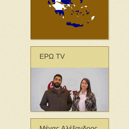
ΕΡΩ TV
Μέγας Αλέξανδρος