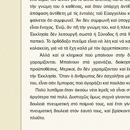
τήν γνώμη του ὁ καθένας, καί ὅταν ὑπάρχη ἀντίθε
ἀπόφαση ἀντίθετη μέ τίς ἐντολές τοῦ Εὐαγγελίου 
φαίνεται ὅτι συμφωνεῖ. Ἄv δέν συμφωνῆ καί ὑπογρ
εἶναι ἔνοχος. Ἐνῷ, ἄν πῆ τήν γνώμη του, καί ἡ πλει
Ἐκκλησία δέν λειτουργῆ σωστά ἡ Σύνοδος ἤ στά Μ
παπικό. Τό ὀρθόδοξο πνεῦμα εἶναι νά λέη καί νά κα
κολακεύη, γιά νά τά ἔχη καλά μέ τόν ἀρχιεπίσκοπο
Ἀλλά καί οἱ κληρικοί πού μπαίνουν στήν διοί
χαραμίζονται. Μπαίνουν στά γρανάζια, διοίκη
προϋποθέσεις. Μερικοί, ἄν δέν χαραμίζονταν καί 
τήν Ἐκκλησία. Ὅταν ὁ ἄνθρωπος δέν ἀσχολῆται μέ τ
του, εἶναι σάν ἔμπορας πού ἀγοράζει καί πουλάει καί
Πολύ λυπᾶμαι ὅταν ἀκούω νέοι ἱερεῖς νά εἶναι στ
ἀργότερα πιό πολύ. Δυστυχῶς ὅμως συχνά γίνονται 
δουλειά πνευματική στό ποίμνιό τους, καί ἔτσι γ
πνευματική δουλειά στόν ἑαυτό τους, καί βρίσκον
πλοῦτο.