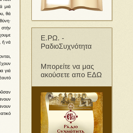
ά μιά
υ, θά
θύνη·
ν στήν
χουμε
Ε.ΡΩ. -
, ἤ νά
ΡαδιοΣυχνότητα
νται,
ἔχουν
Μπορείτε να μας
α γιά
ακούσετε απο ΕΔΩ
 ἑαυτό
οῦσαν
κάνουν
άνουν
ατικό