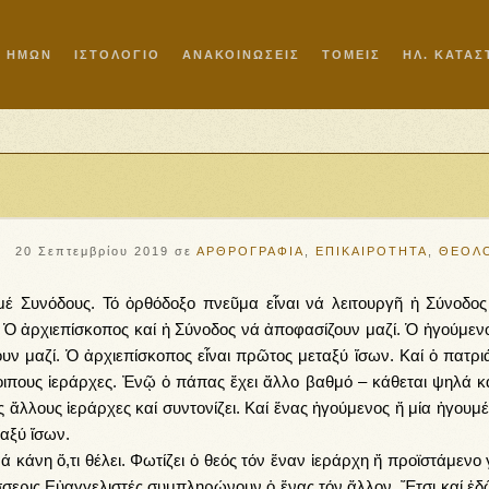
Ι ΗΜΩΝ
ΙΣΤΟΛΟΓΙΟ
ΑΝΑΚΟΙΝΩΣΕΙΣ
ΤΟΜΕΙΣ
ΗΛ. ΚΑΤΑ
20 Σεπτεμβρίου 2019
σε
ΑΡΘΡΟΓΡΑΦΙΑ
,
ΕΠΙΚΑΙΡΟΤΗΤΑ
,
ΘΕΟΛΟ
υνόδους. Τό ὀρθόδοξο πνεῦμα εἶναι νά λειτουργῆ ἡ Σύνοδος
 Ὁ ἀρχιεπίσκοπος καί ἡ Σύνοδος νά ἀποφασίζουν μαζί. Ὁ ἡγούμενο
ν μαζί. Ὁ ἀρχιεπίσκοπος εἶναι πρῶτος μεταξύ ἴσων. Καί ὁ πατρι
λοιπους ἱεράρχες. Ἐνῷ ὁ πάπας ἔχει ἄλλο βαθμό – κάθεται ψηλά κ
ύς ἄλλους ἱεράρχες καί συντονίζει. Καί ἕνας ἡγούμενος ἤ μία ἡγουμ
ταξύ ἴσων.
άνη ὅ,τι θέλει. Φωτίζει ὁ θεός τόν ἕναν ἱεράρχη ἤ προϊστάμενο 
τέσσερις Εὐαγγελιστές συμπληρώνουν ὁ ἕνας τόν ἄλλον. Ἔτσι καί ἐδ