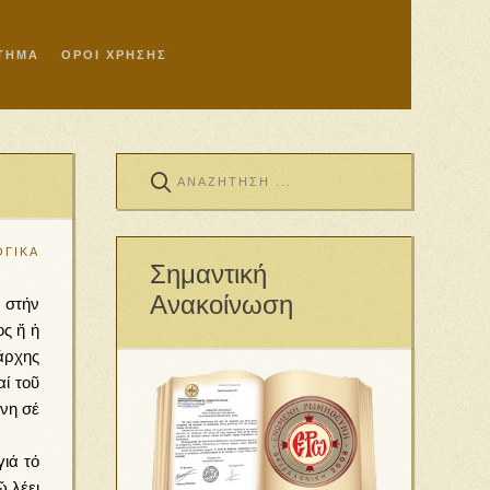
ΣΤΗΜΑ
ΟΡΟΙ ΧΡΗΣΗΣ
ΓΙΚΑ
Σημαντική
Ανακοίνωση
 στήν
ς ἤ ἡ
άρχης
αί τοῦ
ένη σέ
γιά τό
ῶ λέει