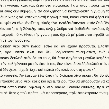
τη γνώμη, καταχωρίζεται στά πρακτικά. Γιατί, ὅταν πρόκειται γι
καί ἕνας δέν συμφωνῆ, ἄν δέν ζητήση νά καταχωριστῆ ἡ γνώμη το
άψη χωρίς νά καταχωριστῆ ἡ γνώμη του, κάνει κακό καί φέρει εὐ
οψηφία νά εἶναι ἀντίθετη, αὐτός εἶναι ἐντάξει ἀπέναντι στόν Θεό. Ἄ
οναστήρια ἡ Σύναξη, τότε, ἐνῷ μιλοῦμε γιά ὀρθόδοξο πνεῦμα, ἔ
ταχωρίζη ὁ καθένας τήν γνώμη του, ὄχι νά μή μιλάη, γιατί φοβᾶται
 ἤ μέ τόν ἡγούμενο.
κηση νέοι στήν ἡλικία, ἔστω καί ἄν ἔχουν προσόντα, βλάπτο
ση, γραμματεία κ.λπ. καί δέν βοηθιοῦνται πνευματικά, ἐνῷ 
ἔκαναν δουλειά στόν ἑαυτό τους, θά ἦταν ἀργότερα μεγάλα κεφάλαι
ήν καλή ἔννοια μέ τόν ἑαυτό του, δέν κάνει δηλαδή δουλειά στόν
 δέν ξέρει τί χρέη ἔχει, καί τελικά τόν κλείνουν στή φυλακή.
ό γραφεῖο. Ἄν ἔμεναν ἔξω ἀπό τήν διοίκηση λίγο ἀκόμη, θά βοηθ
προϊστάμενοι νέοι ἱερεῖς καί ὄχι ἔμπειροι, πού θά μποροῦσαν νά 
ίνεται διπλό κακό. Δηλαδή οἱ νέοι ἀναλαμβάνουν εὐθύνες, πρίν κ
ται σέ θέσεις πού πρέπει νά προσφέρουν, πρίν ἀποκτήσουν πνευμ