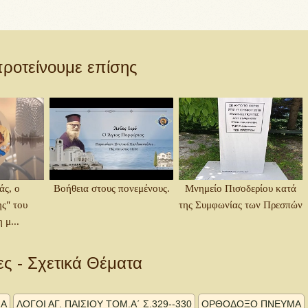
ροτείνουμε επίσης
άς, ο
Βοήθεια στους πονεμένους.
Μνημείο Πισοδερίου κατά
ς" του
της Συμφωνίας των Πρεσπών
 μ...
ες - Σχετικά Θέματα
ΙΑ
ΛΌΓΟΙ ΑΓ. ΠΑΙΣΊΟΥ ΤΟΜ.Α΄ Σ.329--330
ΟΡΘΟΔΟΞΟ ΠΝΕΥΜΑ