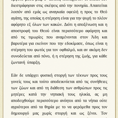
διεστράφησαν στις σκέψεις από την πονηρία. Απαιτείται
λοιπόν από εμάς ως αναγκαία οφειλή η προς το Θεό
αγάπη, της οποίας η στέρηση είναι για την ψυχή το πλέον
αφόρητο εξ όλων των κακών. Διότι η αποξένωση και η
αποστροφή του Θεού είναι περισσότερο αφόρητη και
από τις τιμωρίες που αναμένονται στον Άδη και
βαρυτέρα για εκείνον που την εδοκίμασε, όπως είναι η
στέρηση του φωτός για τον οφθαλμό, και αν ακόμη δεν
συνοδεύεται από πόνο, ή η στέρηση της ζωής, για κάθε
ζωντανή ύπαρξη.
Εάν δε υπάρχει φυσική στοργή των τέκνων προς τους
γονείς τους και τούτο αποδεικνύεται από τις συνήθειες
των ζώων και από τη διάθεση των ανθρώπων προς τις
μητέρες κατά την νηπιακή τους ηλικία, ας μη
αποδειχθούμε περισσότερο ανόητοι από τα νήπια ούτε
αγριότεροι από τα θηρία με το να φερόμεθα προς τον
δημιουργό μας χωρίς στοργή και ως ξένοι. Τον