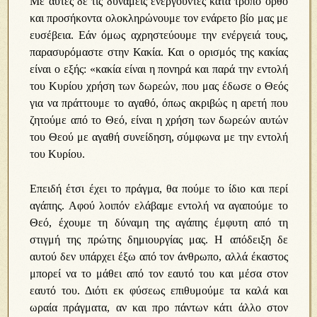
Με αυτές δε τις δυνάμεις ενεργούντες κατά τρόπο ορθό
και προσήκοντα ολοκληρώνουμε τον ενάρετο βίο μας με
ευσέβεια. Εάν όμως αχρηστεύουμε την ενέργειά τους,
παρασυρόμαστε στην Κακία. Και ο ορισμός της κακίας
είναι ο εξής: «κακία είναι η πονηρά και παρά την εντολή
του Κυρίου χρήση των δωρεών, που μας έδωσε ο Θεός
για να πράττουμε το αγαθό, όπως ακριβώς η αρετή που
ζητούμε από το Θεό, είναι η χρήση των δωρεών αυτών
του Θεού με αγαθή συνείδηση, σύμφωνα με την εντολή
του Κυρίου.
Επειδή έτσι έχει το πράγμα, θα πούμε το ίδιο και περί
αγάπης. Αφού λοιπόν ελάβαμε εντολή να αγαπούμε το
Θεό, έχουμε τη δύναμη της αγάπης έμφυτη από τη
στιγμή της πρώτης δημιουργίας μας. Η απόδειξη δε
αυτού δεν υπάρχει έξω από τον άνθρωπο, αλλά έκαστος
μπορεί να το μάθει από τον εαυτό του και μέσα στον
εαυτό του. Διότι εκ φύσεως επιθυμούμε τα καλά και
ωραία πράγματα, αν και προ πάντων κάτι άλλο στον