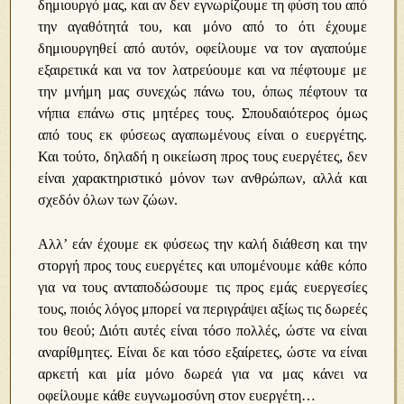
δημιουργό μας, και αν δεν εγνωρίζουμε τη φύση του από
την αγαθότητά του, και μόνο από το ότι έχουμε
δημιουργηθεί από αυτόν, οφείλουμε να τον αγαπούμε
εξαιρετικά και να τον λατρεύουμε και να πέφτουμε με
την μνήμη μας συνεχώς πάνω του, όπως πέφτουν τα
νήπια επάνω στις μητέρες τους. Σπουδαιότερος όμως
από τους εκ φύσεως αγαπωμένους είναι ο ευεργέτης.
Και τούτο, δηλαδή η οικείωση προς τους ευεργέτες, δεν
είναι χαρακτηριστικό μόνον των ανθρώπων, αλλά και
σχεδόν όλων των ζώων.
Αλλ’ εάν έχουμε εκ φύσεως την καλή διάθεση και την
στοργή προς τους ευεργέτες και υπομένουμε κάθε κόπο
για να τους ανταποδώσουμε τις προς εμάς ευεργεσίες
τους, ποιός λόγος μπορεί να περιγράψει αξίως τις δωρεές
του θεού; Διότι αυτές είναι τόσο πολλές, ώστε να είναι
αναρίθμητες. Είναι δε και τόσο εξαίρετες, ώστε να είναι
αρκετή και μία μόνο δωρεά για να μας κάνει να
οφείλουμε κάθε ευγνωμοσύνη στον ευεργέτη…