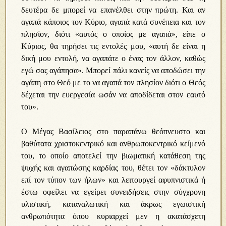
δευτέρα δε μπορεί να επανέλθει στην πρώτη. Και αν
αγαπά κάποιος τον Κύριο, αγαπά κατά συνέπεια και τον
πλησίον, διότι «αυτός ο οποίος με αγαπά», είπε ο
Κύριος, θα τηρήσει τις εντολές μου, «αυτή δε είναι η
δική μου εντολή, να αγαπάτε ο ένας τον άλλον, καθώς
εγώ σας αγάπησα». Μπορεί πάλι κανείς να αποδώσει την
αγάπη στο Θεό με το να αγαπά τον πλησίον διότι ο Θεός
δέχεται την ευεργεσία ωσάν να αποδίδεται στον εαυτό
του».
Ο Μέγας Βασίλειος στο παραπάνω θεόπνευστο και
βαθύτατα χριστοκεντρικό και ανθρωποκεντρικό κείμενό
του, το οποίο αποτελεί την βιωματική κατάθεση της
ψυχής και αγαπώσης καρδίας του, θέτει τον «δάκτυλον
επί τον τύπον των ήλων» και λειτουργεί αφυπνιστικά ή
έστω οφείλει να εγείρει συνειδήσεις στην σύγχρονη
υλιστική, καταναλωτική και άκρως εγωιστική
ανθρωπότητα όπου κυριαρχεί μεν η ακατάσχετη