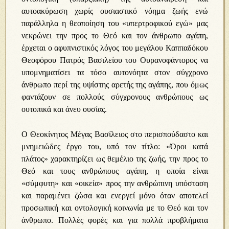
αυτοακύρωση χωρίς ουσιαστικό νόημα ζωής ενώ
παράλληλα η θεοποίηση του «υπερτροφικού εγώ» μας
νεκρώνει την προς το Θεό και τον άνθρωπο αγάπη,
έρχεται ο αφυπνιστικός λόγος του μεγάλου Καππαδόκου
Θεοφόρου Πατρός Βασιλείου του Ουρανοφάντορος να
υπομνηματίσει τα τόσο αυτονόητα στον σύγχρονο
άνθρωπο περί της υψίστης αρετής της αγάπης, που όμως
φαντάζουν σε πολλούς σύγχρονους ανθρώπους ως
ουτοπικά και άνευ ουσίας.
Ο Θεοκίνητος Μέγας Βασίλειος στο περισπούδαστο και
μνημειώδες έργο του, υπό τον τίτλο: «Όροι κατά
πλάτος» χαρακτηρίζει ως θεμέλιο της ζωής, την προς το
Θεό και τους ανθρώπους αγάπη, η οποία είναι
«σύμφυτη» και «οικεία» προς την ανθρώπινη υπόσταση
και παραμένει ζώσα και ενεργεί μόνο όταν αποτελεί
προσωπική και οντολογική κοινωνία με το Θεό και τον
άνθρωπο. Πολλές φορές και για πολλά προβλήματα