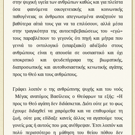
στην ψυχική υγεία των ανθρώπων καθώς και για πλείστα
όσα φαινόμενα οικογενειακής και κοινωνικής
παθογένειας οι άνθρωποι απεγνωσμένα αναζητούν τα
βαθύτερα αίτιά τους για να τα επιλύσουν, αλλά μέσα
στην τραγικότητα της αυτοεπιβεβαιώσεως του «εγώ»
τους παραβλέπουν το γεγονός ότι πηγή και μήτρα που
γεννά το οντολογικό (υπαρξιακό) αδιέξοδο στους
ανθρώπους είναι η απουσία σε ουσιαστικό και όχι
υποκριτικό και ψευδεπίγραφα της βιωματικής,
διαπροσωπικής και αυτοθυσιαστικής κενωτικής αγάπης
προς το Θεό και τους ανθρώπους.
Γράφει λοιπόν ο της ανθρώπινης ψυχής και του νοός
Μέγας ανατόμος Βασίλειος ο Θεόφρων τα εξής: «Η
προς το Θεό αγάπη δεν διδάσκεται. Διότι ούτε με το φως
έχουμε διδαχθεί να χαιρόμεθα και να επιθυμούμε τη
ζωή, ούτε μας εδίδαξε κανείς άλλος να αγαπούμε τους
γονείς μας ή αυτούς που μας ανέθρεψαν. Έτσι λοιπόν και
πολύ περισσότερο η μάθηση του θείου πόθου δεν