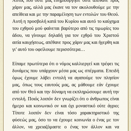
Αυτός που ούτε μας εδημιούργησε ούτε απέθανε προς
χάριν μας, αλλά μας έκανε να τον ακολουθούμε με την
απείθεια και με την παραμέληση των εντολών του Θεού.
Αυτή η προσβολή κατά του Κυρίου και αυτό το καύχημα
του εχθρού μού φαίνεται βαρύτερο από τις τιμωρίες του
άδου, να γίνουμε δηλαδή για τον εχθρό του Χριστού
αιτία καυχήσεως, απέθανε προς χάριν μας και ήγερθη και
γι’ αυτό του οφείλουμε περισσότερα…
Είπαμε πρωτύτερα ότι ο νόμος καλλιεργεί και τρέφει τις
δυνάμεις που υπάρχουν μέσα μας ως σπέρματα. Επειδή
όμως έχουμε λάβει εντολή να αγαπούμε τον πλησίον
μας, όπως τους εαυτούς μας, ας μάθουμε εάν έχουμε
από τον Θεό και την δύναμη να εκπληρώσουμε αυτή την
εντολή. Ποιός λοιπόν δεν γνωρίζει ότι ο άνθρωπος είναι
ήμερο και κοινωνικό ον και όχι μοναστικό ούτε άγριο;
Τίποτε λοιπόν δεν είναι τόσο χαρακτηριστικό της
φύσεώς μας, όσο το να έχουμε κοινωνία ο ένας με τον
άλλον, να χρειαζόμαστε ο ένας τον άλλον και να