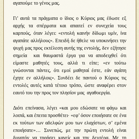
αγαπούμε το γένος μας.
Γι’ αυτά τα πράγματα ο ίδιος ο Κύριος μας έδωσε εξ
αρχής τα σπέρματα και απαιτεί εν συνεχεία τους
καρπούς, όταν λέγει: «εντολή καινήν δίδωμι υμίν, ίνα
αγαπάτε αλλήλους». Επειδή δε ήθελε να υποκινήσει την
ψυχή μας προς εκτέλεση αυτής της εντολής, δεν εζήτησε
σημεία και θαυμαστά έργα για να αποδειχθεί ότι
είμαστε μαθητές τους, αλλά τι είπε; «εν τούτω
γνώσονται πάντες, ότι εμοί μαθηταί έστε, εάν αγάπη
έχητε εν αλλήλοις». Συνδέει δε παντού ο Κύριος τις
εντολές αυτές κατά τέτοιο τρόπο, ώστε αναφέρει στον
εαυτό του την προς τον πλησίον μας αγαθοεργία.
Διότι επείνασα, λέγει «και μου εδώσατε να φάγω και
λοιπά, και έπειτα προσθέτει∙ «εφ’ όσον εποιήσατε σε ένα
εκ τούτων των αδελφών μου των ελαχίστων, σ’ εμένα
εποιήσατε»… Συνεπώς, με την πρώτη εντολή είναι
δυνατόν να τηρήσει κανείς και την δευτέρα. Με τη