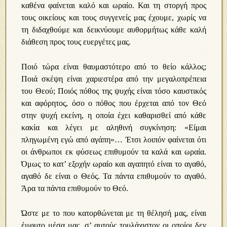
καθένα φαίνεται καλό και ωραίο. Και τη στοργή προς
τους οικείους και τους συγγενείς μας έχουμε, χωρίς να
τη διδαχθούμε και δεικνύουμε αυθορμήτως κάθε καλή
διάθεση προς τους ευεργέτες μας.
Ποιό τώρα είναι θαυμαστότερο από το θείο κάλλος;
Ποιά σκέψη είναι χαριεστέρα από την μεγαλοπρέπεια
του Θεού; Ποιός πόθος της ψυχής είναι τόσο καυστικός
και αφόρητος, όσο ο πόθος που έρχεται από τον Θεό
στην ψυχή εκείνη, η οποία έχει καθαρισθεί από κάθε
κακία και λέγει με αληθινή συγκίνηση: «Είμαι
πληγωμένη εγώ από αγάπη»… Έτσι λοιπόν φαίνεται ότι
οι άνθρωποι εκ φύσεως επιθυμούν τα καλά και ωραία.
Όμως το κατ’ εξοχήν ωραίο και αγαπητό είναι το αγαθό,
αγαθό δε είναι ο Θεός. Τα πάντα επιθυμούν το αγαθό.
Άρα τα πάντα επιθυμούν το Θεό.
Ώστε με το που κατορθώνεται με τη θέλησή μας, είναι
έμφυτο μέσα μας, σ’ αυτούς τουλάχιστον οι οποίοι δεν