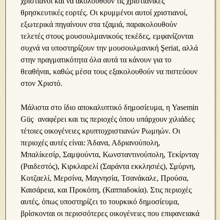
χριστιανοί και να ακολουθούν τις χριστιανικές
θρησκευτικές εορτές. Οι κρυμμένοι αυτοί χριστιανοί,
εξωτερικά πηγαίνουν στα τζαμιά, παρακολουθούν
τελετές στους μουσουλμανικούς τεκέδες, εμφανίζονται
συχνά να υποστηρίζουν την μουσουλμανική Şeriat, αλλά
στην πραγματικότητα όλα αυτά τα κάνουν για το
θεαθήναι, καθώς μέσα τους εξακολουθούν να πιστεύουν
στον Χριστό.
Μάλιστα στο ίδιο αποκαλυπτικό δημοσίευμα, η Yasemin
Güç αναφέρει και τις περιοχές όπου υπάρχουν χιλιάδες
τέτοιες οικογένειες κρυπτοχριστιανών Ρωμηών. Οι
περιοχές αυτές είναι: Άδανα, Αδριανούπολη,
Μπαλίκεσίρ, Σαμψούντα, Κωνσταντινούπολη, Τεκίρνταγ
(Ραιδεστός), Κιρκλαρελί (Σαράντα εκκλησιές), Σμύρνη,
Κοτζαελί, Μερσίνα, Μαγνησία, Τσανάκαλε, Προύσα,
Καισάρεια, και Προκόπη, (Καππαδοκία). Στις περιοχές
αυτές, όπως υποστηρίζει το τουρκικό δημοσίευμα,
βρίσκονται οι περισσότερες οικογένειες που επιφανειακά