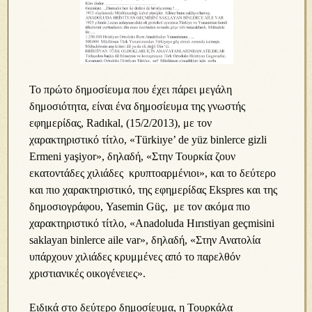
Το πρώτο δημοσίευμα που έχει πάρει μεγάλη
δημοσιότητα, είναι ένα δημοσίευμα της γνωστής
εφημερίδας, Radıkal, (15/2/2013), με τον
χαρακτηριστικό τίτλο, «Türkiıye’ de yüz binlerce gizli
Ermeni yaşiyor», δηλαδή, «Στην Τουρκία ζουν
εκατοντάδες χιλιάδες κρυπτοαρμένιοι», και το δεύτερο
και πιο χαρακτηριστικό, της εφημερίδας Ekspres και της
δημοσιογράφου, Yasemin Güç, με τον ακόμα πιο
χαρακτηριστικό τίτλο, «Anadoluda Hırıstiyan geçmisini
saklayan binlerce aile var», δηλαδή, «Στην Ανατολία
υπάρχουν χιλιάδες κρυμμένες από το παρελθόν
χριστιανικές οικογένειες».
Ειδικά στο δεύτερο δημοσίευμα, η Τουρκάλα