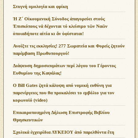
Στυγνή ομολογία και φρίκη
Ἡ Ζ΄ Οἰκουμενική Σύνοδος ἀπαγορεύει στούς
Ἐπισκόπους νά δέχονται τό κλείσιμο τῶν Ναῶν
ὁποιαδήποτε αἰτία κι ἄν ὑφίσταται!
Ανoίξτε τις εκκλησίες! 277 Σωματεία και Φορείς ζητούν
παρέμβαση Πρωθυπουργού!
Διάψευση δημοσιευμάτων περί λόγου του Γέροντος
Ευθυμίου της Καψάλας!
O Bill Gates ζητά κάλυψη από νομική ευθύνη για
παρενέργειες που θα προκαλέσει το εμβόλιο για τον
κορωνοϊό (video)
Επικαιροποιημένη Δήλωση Επιστροφής Βιβλίου
Θρησκευτικών
Σχολικά ἐγχειρίδια ΛΥΚΕΙΟΥ ἀπό παρελθόντα ἔτη