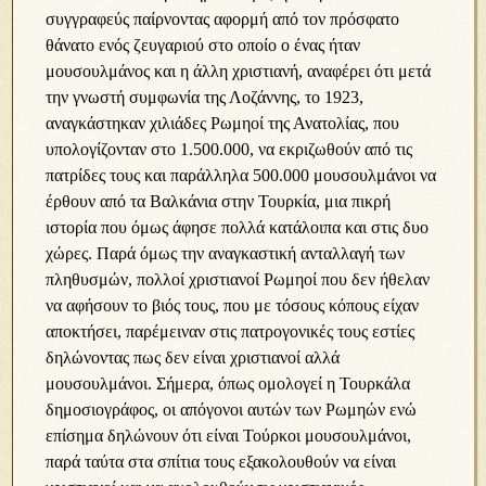
συγγραφεύς παίρνοντας αφορμή από τον πρόσφατο
θάνατο ενός ζευγαριού στο οποίο ο ένας ήταν
μουσουλμάνος και η άλλη χριστιανή, αναφέρει ότι μετά
την γνωστή συμφωνία της Λοζάννης, το 1923,
αναγκάστηκαν χιλιάδες Ρωμηοί της Ανατολίας, που
υπολογίζονταν στο 1.500.000, να εκριζωθούν από τις
πατρίδες τους και παράλληλα 500.000 μουσουλμάνοι να
έρθουν από τα Βαλκάνια στην Τουρκία, μια πικρή
ιστορία που όμως άφησε πολλά κατάλοιπα και στις δυο
χώρες. Παρά όμως την αναγκαστική ανταλλαγή των
πληθυσμών, πολλοί χριστιανοί Ρωμηοί που δεν ήθελαν
να αφήσουν το βιός τους, που με τόσους κόπους είχαν
αποκτήσει, παρέμειναν στις πατρογονικές τους εστίες
δηλώνοντας πως δεν είναι χριστιανοί αλλά
μουσουλμάνοι. Σήμερα, όπως ομολογεί η Τουρκάλα
δημοσιογράφος, οι απόγονοι αυτών των Ρωμηών ενώ
επίσημα δηλώνουν ότι είναι Τούρκοι μουσουλμάνοι,
παρά ταύτα στα σπίτια τους εξακολουθούν να είναι