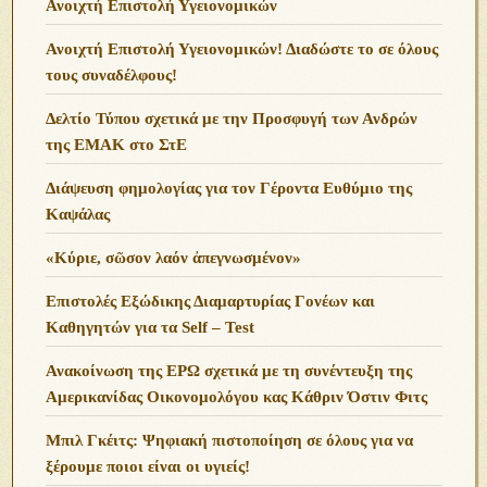
Ανοιχτή Επιστολή Υγειονομικών
Ανοιχτή Επιστολή Υγειονομικών! Διαδώστε το σε όλους
τους συναδέλφους!
Δελτίο Τύπου σχετικά με την Προσφυγή των Ανδρών
της ΕΜΑΚ στο ΣτΕ
Διάψευση φημολογίας για τον Γέροντα Ευθύμιο της
Καψάλας
«Κύριε, σῶσον λαόν ἀπεγνωσμένον»
Επιστολές Εξώδικης Διαμαρτυρίας Γονέων και
Καθηγητών για τα Self – Test
Ανακοίνωση της ΕΡΩ σχετικά με τη συνέντευξη της
Αμερικανίδας Οικονομολόγου κας Κάθριν Όστιν Φιτς
Μπιλ Γκέιτς: Ψηφιακή πιστοποίηση σε όλους για να
ξέρουμε ποιοι είναι οι υγιείς!