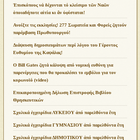
Ἐπισκόπους νά δέχονται τό κλείσιμο τῶν Ναῶν
ὁποιαδήποτε αἰτία κι ἄν ὑφίσταται!
Ανoίξτε τις εκκλησίες! 277 Σωματεία και Φορείς ζητούν
παρέμβαση Πρωθυπουργού!
Διάψευση δημοσιευμάτων περί λόγου του Γέροντος
Ευθυμίου της Καψάλας!
O Bill Gates ζητά κάλυψη από νομική ευθύνη για
παρενέργειες που θα προκαλέσει το εμβόλιο για τον
κορωνοϊό (video)
Επικαιροποιημένη Δήλωση Επιστροφής Βιβλίου
Θρησκευτικών
Σχολικά ἐγχειρίδια ΛΥΚΕΙΟΥ ἀπό παρελθόντα ἔτη
Σχολικά ἐγχειρίδια ΓΥΜΝΑΣΙΟΥ ἀπό παρελθόντα ἔτη
Σχολικά ἐγχειρίδια ΔΗΜΟΤΙΚΟΥ ἀπό παρελθόντα ἔτη