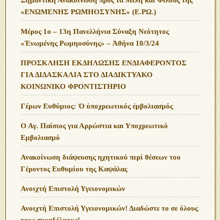
«ΕΝΩΜΕΝΗΣ ΡΩΜΗΟΣΥΝΗΣ» (Ε.ΡΩ.)
Μέρος 1ο – 13η Πανελλήνια Σύναξη Νεότητος
«Ἑνωμένης Ρωμηοσύνης» – Ἀθήνα 10/3/24
ΠΡΟΣΚΛΗΣΗ ΕΚΔΗΛΩΣΗΣ ΕΝΔΙΑΦΕΡΟΝΤΟΣ
ΓΙΑ ΔΙΔΑΣΚΑΛΙΑ ΣΤΟ ΔΙΑΔΙΚΤΥΑΚΟ
ΚΟΙΝΩΝΙΚΟ ΦΡΟΝΤΙΣΤΗΡΙΟ
Γέρων Ευθύμιος: Ὁ ὑποχρεωτικός ἐμβολιασμός
Ο Αγ. Παίσιος για Αρρώστια και Υποχρεωτικό
Εμβολιασμό
Ανακοίνωση διάψευσης ηχητικού περί θέσεων του
Γέροντος Ευθυμίου της Καψάλας
Ανοιχτή Επιστολή Υγειονομικών
Ανοιχτή Επιστολή Υγειονομικών! Διαδώστε το σε όλους
τους συναδέλφους!