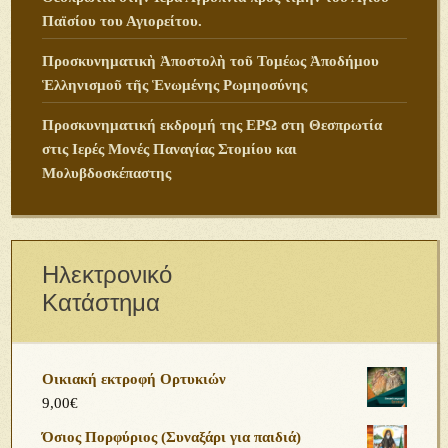
Παϊσίου του Αγιορείτου.
Προσκυνηματικὴ Ἀποστολὴ τοῦ Τομέως Ἀποδήμου
Ἑλληνισμοῦ τῆς Ἑνωμένης Ρωμηοσύνης
Προσκυνηματική εκδρομή της ΕΡΩ στη Θεσπρωτία
στις Ιερές Μονές Παναγίας Στομίου και
Μολυβδοσκέπαστης
Ηλεκτρονικό
Κατάστημα
Οικιακή εκτροφή Ορτυκιών
9,00
€
Όσιος Πορφύριος (Συναξάρι για παιδιά)