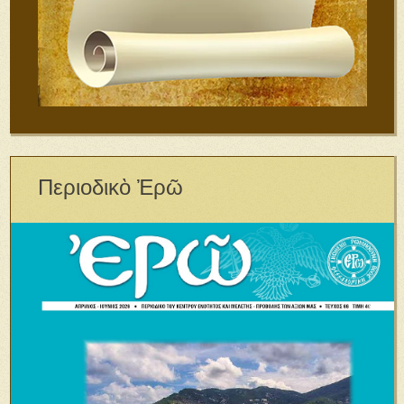
Περιοδικὸ Ἐρῶ