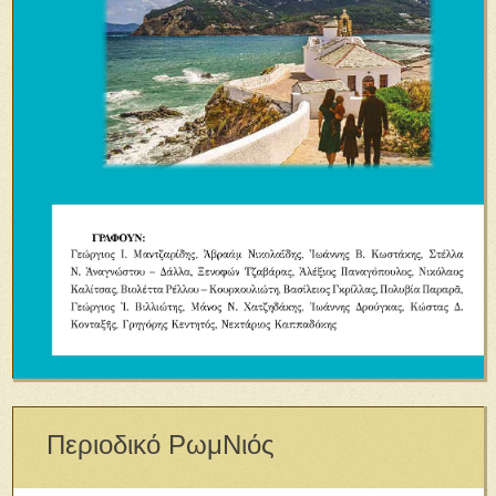
Περιοδικό ΡωμΝιός