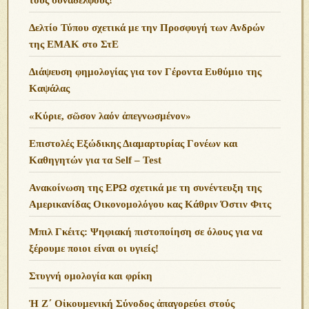
Δελτίο Τύπου σχετικά με την Προσφυγή των Ανδρών
της ΕΜΑΚ στο ΣτΕ
Διάψευση φημολογίας για τον Γέροντα Ευθύμιο της
Καψάλας
«Κύριε, σῶσον λαόν ἀπεγνωσμένον»
Επιστολές Εξώδικης Διαμαρτυρίας Γονέων και
Καθηγητών για τα Self – Test
Ανακοίνωση της ΕΡΩ σχετικά με τη συνέντευξη της
Αμερικανίδας Οικονομολόγου κας Κάθριν Όστιν Φιτς
Μπιλ Γκέιτς: Ψηφιακή πιστοποίηση σε όλους για να
ξέρουμε ποιοι είναι οι υγιείς!
Στυγνή ομολογία και φρίκη
Ἡ Ζ΄ Οἰκουμενική Σύνοδος ἀπαγορεύει στούς