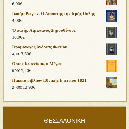
6,00
€
Ιωσήφ Ρωγών. Ο Δεσπότης της Ιερής Πόλης
4,00
€
Ὁ πατὴρ Αἰμιλιανός Δημοσθένους
10,00
€
Ιερομόναχος Ανδρέας Φωτίου
3,60
€
4,00
€
Όσιος Ιωαννίκιος ο Μέγας
7,20
€
8,00
€
Πακέτο βιβλίων Εθνικής Επετείου 1821
13,90
€
24,00
€
ΘΕΣΣΑΛΟΝΙΚΗ