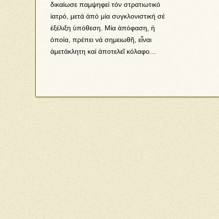
δικαίωσε παμψηφεί τόν στρατιωτικό
ἰατρό, μετά ἀπό μία συγκλονιστική σέ
ἐξέλιξη ὑπόθεση. Μία ἀπόφαση, ἡ
ὁποία, πρέπει νά σημειωθῆ, εἶναι
ἀμετάκλητη καί ἀποτελεῖ κόλαφο…