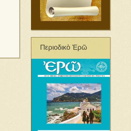
Περιοδικὸ Ἐρῶ