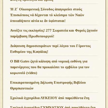
Ἡ Ζ΄ Οἰκουμενική Σύνοδος ἀπαγορεύει στούς
Ἐπισκόπους νά δέχονται τό κλείσιμο τῶν Ναῶν
ὁποιαδήποτε αἰτία κι ἄν ὑφίσταται!
Ανoίξτε τις εκκλησίες! 277 Σωματεία και Φορείς ζητούν
παρέμβαση Πρωθυπουργού!
Διάψευση δημοσιευμάτων περί λόγου του Γέροντος
Ευθυμίου της Καψάλας!
O Bill Gates ζητά κάλυψη από νομική ευθύνη για
παρενέργειες που θα προκαλέσει το εμβόλιο για τον
κορωνοϊό (video)
Επικαιροποιημένη Δήλωση Επιστροφής Βιβλίου
Θρησκευτικών
Σχολικά ἐγχειρίδια ΛΥΚΕΙΟΥ ἀπό παρελθόντα ἔτη
Σχολικά ἐγχειρίδια ΓΥΜΝΑΣΙΟΥ ἀπό παρελθόντα ἔτη