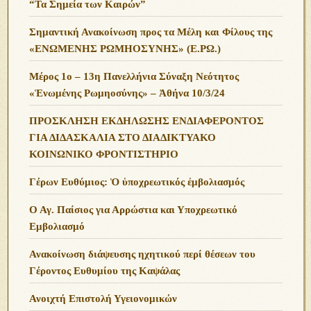
“Τα Σημεία των Καιρών”
Σημαντική Ανακοίνωση προς τα Μέλη και Φίλους της
«ΕΝΩΜΕΝΗΣ ΡΩΜΗΟΣΥΝΗΣ» (Ε.ΡΩ.)
Μέρος 1ο – 13η Πανελλήνια Σύναξη Νεότητος
«Ἑνωμένης Ρωμηοσύνης» – Ἀθήνα 10/3/24
ΠΡΟΣΚΛΗΣΗ ΕΚΔΗΛΩΣΗΣ ΕΝΔΙΑΦΕΡΟΝΤΟΣ
ΓΙΑ ΔΙΔΑΣΚΑΛΙΑ ΣΤΟ ΔΙΑΔΙΚΤΥΑΚΟ
ΚΟΙΝΩΝΙΚΟ ΦΡΟΝΤΙΣΤΗΡΙΟ
Γέρων Ευθύμιος: Ὁ ὑποχρεωτικός ἐμβολιασμός
Ο Αγ. Παίσιος για Αρρώστια και Υποχρεωτικό
Εμβολιασμό
Ανακοίνωση διάψευσης ηχητικού περί θέσεων του
Γέροντος Ευθυμίου της Καψάλας
Ανοιχτή Επιστολή Υγειονομικών