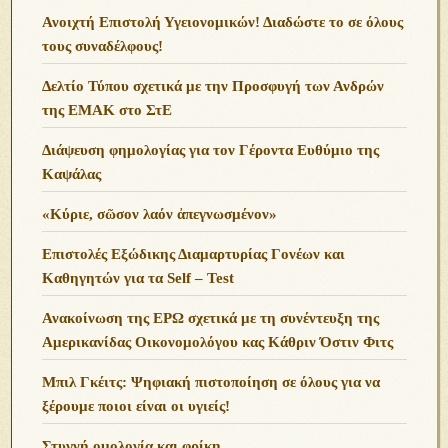
Ανοιχτή Επιστολή Υγειονομικών! Διαδώστε το σε όλους
τους συναδέλφους!
Δελτίο Τύπου σχετικά με την Προσφυγή των Ανδρών
της ΕΜΑΚ στο ΣτΕ
Διάψευση φημολογίας για τον Γέροντα Ευθύμιο της
Καψάλας
«Κύριε, σῶσον λαόν ἀπεγνωσμένον»
Επιστολές Εξώδικης Διαμαρτυρίας Γονέων και
Καθηγητών για τα Self – Test
Ανακοίνωση της ΕΡΩ σχετικά με τη συνέντευξη της
Αμερικανίδας Οικονομολόγου κας Κάθριν Όστιν Φιτς
Μπιλ Γκέιτς: Ψηφιακή πιστοποίηση σε όλους για να
ξέρουμε ποιοι είναι οι υγιείς!
Στυγνή ομολογία και φρίκη