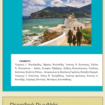
Περιοδικό ΡωμΝιός