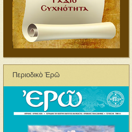
Περιοδικὸ Ἐρῶ