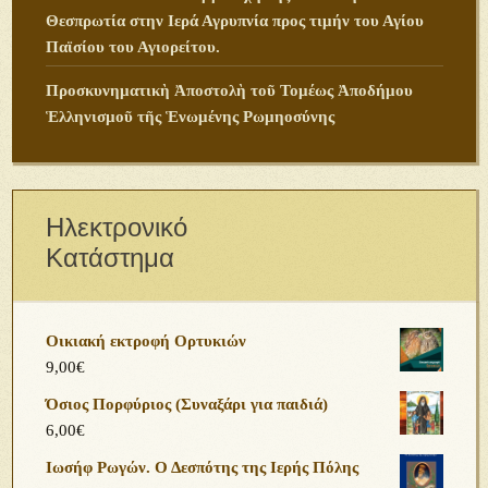
Θεσπρωτία στην Ιερά Αγρυπνία προς τιμήν του Αγίου
Παϊσίου του Αγιορείτου.
Προσκυνηματικὴ Ἀποστολὴ τοῦ Τομέως Ἀποδήμου
Ἑλληνισμοῦ τῆς Ἑνωμένης Ρωμηοσύνης
Ηλεκτρονικό
Κατάστημα
Οικιακή εκτροφή Ορτυκιών
9,00
€
Όσιος Πορφύριος (Συναξάρι για παιδιά)
6,00
€
Ιωσήφ Ρωγών. Ο Δεσπότης της Ιερής Πόλης