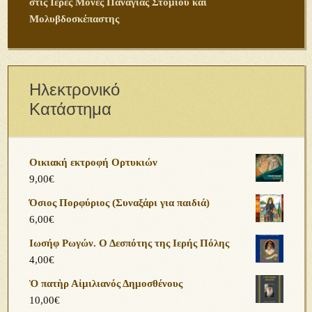
στις Ιερές Μονές Παναγίας Στομίου και
Μολυβδοσκέπαστης
Ηλεκτρονικό
Κατάστημα
Οικιακή εκτροφή Ορτυκιών
9,00
€
Όσιος Πορφύριος (Συναξάρι για παιδιά)
6,00
€
Ιωσήφ Ρωγών. Ο Δεσπότης της Ιερής Πόλης
4,00
€
Ὁ πατὴρ Αἰμιλιανός Δημοσθένους
10,00
€