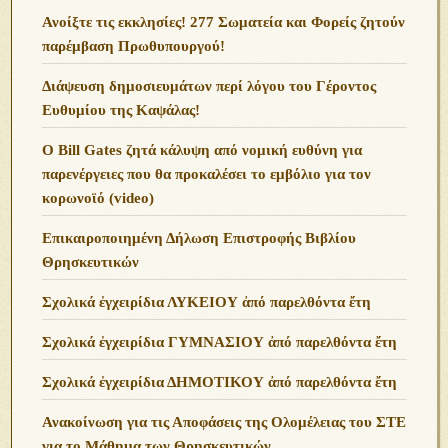
Ανoίξτε τις εκκλησίες! 277 Σωματεία και Φορείς ζητούν
παρέμβαση Πρωθυπουργού!
Διάψευση δημοσιευμάτων περί λόγου του Γέροντος
Ευθυμίου της Καψάλας!
O Bill Gates ζητά κάλυψη από νομική ευθύνη για
παρενέργειες που θα προκαλέσει το εμβόλιο για τον
κορωνοϊό (video)
Επικαιροποιημένη Δήλωση Επιστροφής Βιβλίου
Θρησκευτικών
Σχολικά ἐγχειρίδια ΛΥΚΕΙΟΥ ἀπό παρελθόντα ἔτη
Σχολικά ἐγχειρίδια ΓΥΜΝΑΣΙΟΥ ἀπό παρελθόντα ἔτη
Σχολικά ἐγχειρίδια ΔΗΜΟΤΙΚΟΥ ἀπό παρελθόντα ἔτη
Ανακοίνωση για τις Αποφάσεις της Ολομέλειας του ΣΤΕ
για το Μάθημα των Θρησκευτικών