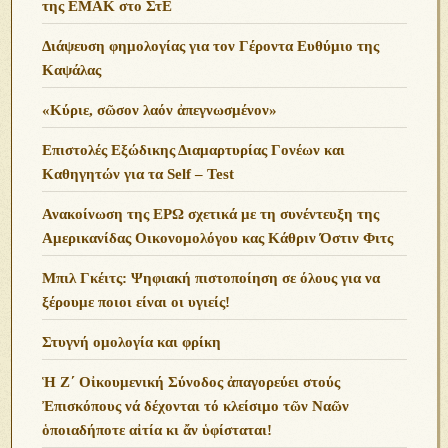
της ΕΜΑΚ στο ΣτΕ
Διάψευση φημολογίας για τον Γέροντα Ευθύμιο της
Καψάλας
«Κύριε, σῶσον λαόν ἀπεγνωσμένον»
Επιστολές Εξώδικης Διαμαρτυρίας Γονέων και
Καθηγητών για τα Self – Test
Ανακοίνωση της ΕΡΩ σχετικά με τη συνέντευξη της
Αμερικανίδας Οικονομολόγου κας Κάθριν Όστιν Φιτς
Μπιλ Γκέιτς: Ψηφιακή πιστοποίηση σε όλους για να
ξέρουμε ποιοι είναι οι υγιείς!
Στυγνή ομολογία και φρίκη
Ἡ Ζ΄ Οἰκουμενική Σύνοδος ἀπαγορεύει στούς
Ἐπισκόπους νά δέχονται τό κλείσιμο τῶν Ναῶν
ὁποιαδήποτε αἰτία κι ἄν ὑφίσταται!